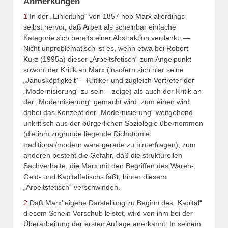
Anmerkungen
1
In der „Einleitung“ von 1857 hob Marx allerdings
selbst hervor, daß Arbeit als scheinbar einfache
Kategorie sich bereits einer Abstraktion verdankt. —
Nicht unproblematisch ist es, wenn etwa bei Robert
Kurz (1995a) dieser „Arbeitsfetisch“ zum Angelpunkt
sowohl der Kritik an Marx (insofern sich hier seine
„Janusköpfigkeit“ – Kritiker und zugleich Vertreter der
„Modernisierung“ zu sein – zeige) als auch der Kritik an
der „Modernisierung“ gemacht wird: zum einen wird
dabei das Konzept der „Modernisierung“ weitgehend
unkritisch aus der bürgerlichen Soziologie übernommen
(die ihm zugrunde liegende Dichotomie
traditional/modern wäre gerade zu hinterfragen), zum
anderen besteht die Gefahr, daß die strukturellen
Sachverhalte, die Marx mit den Begriffen des Waren-,
Geld- und Kapitalfetischs faßt, hinter diesem
„Arbeitsfetisch“ verschwinden.
2
Daß Marx’ eigene Darstellung zu Beginn des „Kapital“
diesem Schein Vorschub leistet, wird von ihm bei der
Überarbeitung der ersten Auflage anerkannt. In seinem