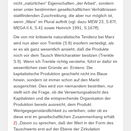
nicht „natürlichen“ Eigenschaften „der Arbeit“, sondern
einer unter bestimmten gesellschaftlichen Verhältnissen
stattfindenden Zuschreibung, die aber nur möglich ist,
wenn „Ware“ im Plural auftritt (vgl. dazu MEW 23, S.87f;
MEGA II.6, S.41 sowie Heinrich 1991, S.167ff).
Die von mir kritisierte naturalistische Tendenz bei Marx
wird nun aber von Trenkle (S.8) insofern verteidigt, als
er es als ganz wesentlich ansieht, daß die Produkte
noch vor dem Tausch Wertcharakter besitzen (Trenkle
S.9). Wenn ich Trenkle richtig verstehe, führt er dafür im
wesentlichen zwei Gründe an. Erstens: Die
kapitalistische Produktion geschieht nicht ins Blaue
hinein, sondern ist immer schon auf den Markt
ausgerichtet. Dies wird von niemandem bestritten, nur
stellt sich die Frage, ob die Verwertungsabsicht des
Kapitalisten und die entsprechende Organisation der
Produktion bereits ausreicht, dem Produkt
Wertgegegenständlichkeit zu verleihen, oder ob es
diese erst im gesellschaftlichen Zusammenhang erhält.
2
) „Davon zu sprechen, daß der Wert in der Form des
Tauschwerts erst auf der Ebene der Zirkulation