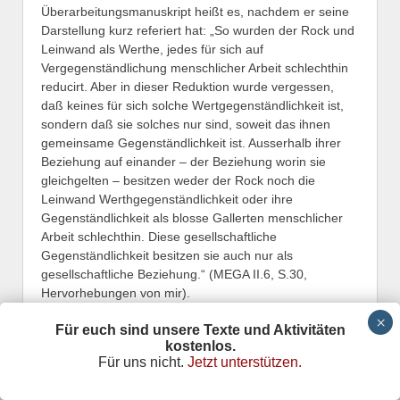
Überarbeitungsmanuskript heißt es, nachdem er seine
Darstellung kurz referiert hat: „So wurden der Rock und
Leinwand als Werthe, jedes für sich auf
Vergegenständlichung menschlicher Arbeit schlechthin
reducirt. Aber in dieser Reduktion wurde vergessen,
daß keines für sich solche Wertgegenständlichkeit ist,
sondern daß sie solches nur sind, soweit das ihnen
gemeinsame Gegenständlichkeit ist. Ausserhalb ihrer
Beziehung auf einander – der Beziehung worin sie
gleichgelten – besitzen weder der Rock noch die
Leinwand Werthgegenständlichkeit oder ihre
Gegenständlichkeit als blosse Gallerten menschlicher
Arbeit schlechthin. Diese gesellschaftliche
Gegenständlichkeit besitzen sie auch nur als
gesellschaftliche Beziehung.“ (MEGA II.6, S.30,
Hervorhebungen von mir).
3
Vor allem Hans-Georg Backhaus (dessen gesammelte
Für euch sind unsere Texte und Aktivitäten
Aufsätze 1997 erschienen sind) kommt das Verdienst
kostenlos.
zu, daß er immer wieder auf die zentrale Bedeutung
Für uns nicht.
Jetzt unterstützen.
hingewiesen hat, welche die Wertformanalyse für die
Marxsche Ökonomiekritik besitzt.