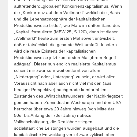
auftretenden: „globalen“ Konkurrenzkapitalismus. Wenn
die „Konkurrenz auf dem Weltmarkt“ wirklich die „Basis
und die Lebensatmosphäre der kapitalistischen
Produktionsweise bildet“, wie Marx im dritten Band des
„Kapital“ formulierte (MEW 25, S.120), dann ist dieser
„Weltmarkt“ heute zum ersten Mal soweit entwickelt,
daß er tatsächlich die gesamte Welt umfaßt. Insofern
wird die reale Existenz der kapitalistischen
Produktionsweise jetzt zum ersten Mal „ihrem Begriff
adäquat“. Dieser nun endlich realisierte Kapitalismus
scheint mir zwar sehr weit entfernt von allem
„Niedergang“ oder „Untergang“ zu sein, er wird aller
Voraussicht nach aber auch nicht viel mit den (aus
heutiger Perspektive) nachgerade komfortablen
Zuständen des „Wirtschaftswunders“ der Nachkriegszeit
gemein haben. Zumindest in Westeuropa und den USA
herrschte über etwa 20 Jahre hinweg (von Mitte der
50er bis Anfang der 70er Jahre) nahezu
Vollbeschäftigung, die Reallöhne stiegen,
sozialstaatliche Leistungen wurden ausgebaut und die
kapitalistische Entwicklung verlief zwar zyklisch aber