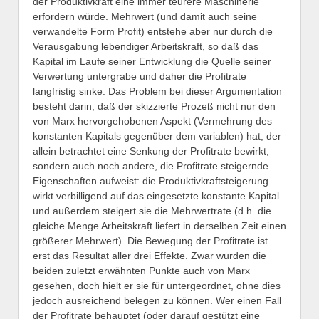
der Produktivkraft eine immer teurere Maschinerie
erfordern würde. Mehrwert (und damit auch seine
verwandelte Form Profit) entstehe aber nur durch die
Verausgabung lebendiger Arbeitskraft, so daß das
Kapital im Laufe seiner Entwicklung die Quelle seiner
Verwertung untergrabe und daher die Profitrate
langfristig sinke. Das Problem bei dieser Argumentation
besteht darin, daß der skizzierte Prozeß nicht nur den
von Marx hervorgehobenen Aspekt (Vermehrung des
konstanten Kapitals gegenüber dem variablen) hat, der
allein betrachtet eine Senkung der Profitrate bewirkt,
sondern auch noch andere, die Profitrate steigernde
Eigenschaften aufweist: die Produktivkraftsteigerung
wirkt verbilligend auf das eingesetzte konstante Kapital
und außerdem steigert sie die Mehrwertrate (d.h. die
gleiche Menge Arbeitskraft liefert in derselben Zeit einen
größerer Mehrwert). Die Bewegung der Profitrate ist
erst das Resultat aller drei Effekte. Zwar wurden die
beiden zuletzt erwähnten Punkte auch von Marx
gesehen, doch hielt er sie für untergeordnet, ohne dies
jedoch ausreichend belegen zu können. Wer einen Fall
der Profitrate behauptet (oder darauf gestützt eine