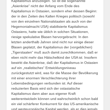
Kapitalismus anzuzeigen. So ist die sogenannte
„Asienkrise“ nicht der Anfang vom Ende des
Kapitalismus in Ostasien, sondern eher dessen Beginn:
der in den Zeiten des Kalten Krieges politisch (sowohl
von den einzelnen Nationalstaaten als auch von der
Hegemonialmacht USA) stabilisierte Kapitalismus
Ostasiens, hatte wie üblich in solchen Situationen,
riesige spekulative Blasen hervorgebracht. In den
letzten anderthalb Jahren sind nicht nur einige dieser
Blasen geplatzt, der Kapitalismus der (vorgeblichen)
„Tigerstaaten“ muß auch damit zurechtkommen, daß er
eben nicht mehr das Hätschelkind der USA ist. Insofern
bewirkt die Asienkrise, daß der Kapitalismus in Ostasien
auf ein „realistisches“ Entwicklungsniveau
zurückgestutzt wird, was für die Masse der Bevölkerung
mit einer enormen Verschlechterung ihrer
Lebensbedingungen verbunden ist. Auf dieser
reduzierten Basis wird sich der ostasiatische
Kapitalismus dann aber aus eigener Kraft
weiterentwickeln können und wahrscheinlich schon bald
ein viel schärferer Konkurrent für das US-amerikanische
und westeuropäische Kapital werden, als er dies jemals