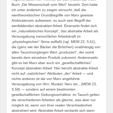
Buch „Die Wissenschaft vom Wert“ bezieht. Dort hatte
ich unter anderem zu zeigen versucht, daß die
werttheoretischen Grundbegriffe von Marx gewisse
Ambivalenzen aufweisen, so auch sein Begriff der
wertbildenden abstrakten Arbeit. Einerseits findet sich
ein „naturalistisches Konzept“, das abstrakte Arbeit als
Verausgabung menschlicher Arbeitskraft im
„physiologischen“ Sinne auffaßt (vgl. MEW 23, S.61),
die (ganz wie der Bäcker die Brötchen) unabhängig von
allen Tauschvorgängen Wert „produziert“, der somit
bereits dem einzelnen Produkt zukommt. Andererseits
gibt es bei Marx aber auch ein „gesellschaftliches“
Konzept abstrakter Arbeit. Hier beruht abstrakte Arbeit
nicht auf „natürlichen“ Attributen „der“ Arbeit — und
nichts anderes ist die von Marx angeführte
Verausgabung von Hirn, Muskel, Nerv etc., (MEW 23,
S.58) — sondern auf einem bestimmten
gesellschaftlichen Geltungsverhältnis: im Tausch gelten
die verschiedenen Arbeiten als gleiche, was aber nur
möglich ist, wenn von ihrer realen Verschiedenheit
abstrahiert wird. Abstrakte Arbeit verdankt sich dann