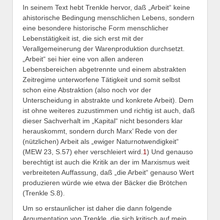
In seinem Text hebt Trenkle hervor, daß „Arbeit“ keine
ahistorische Bedingung menschlichen Lebens, sondern
eine besondere historische Form menschlicher
Lebenstätigkeit ist, die sich erst mit der
Verallgemeinerung der Warenproduktion durchsetzt.
„Arbeit“ sei hier eine von allen anderen
Lebensbereichen abgetrennte und einem abstrakten
Zeitregime unterworfene Tätigkeit und somit selbst
schon eine Abstraktion (also noch vor der
Unterscheidung in abstrakte und konkrete Arbeit). Dem
ist ohne weiteres zuzustimmen und richtig ist auch, daß
dieser Sachverhalt im „Kapital“ nicht besonders klar
herauskommt, sondern durch Marx’ Rede von der
(nützlichen) Arbeit als „ewiger Naturnotwendigkeit“
(MEW 23, S.57) eher verschleiert wird.
1
) Und genauso
berechtigt ist auch die Kritik an der im Marxismus weit
verbreiteten Auffassung, daß „die Arbeit“ genauso Wert
produzieren würde wie etwa der Bäcker die Brötchen
(Trenkle S.8).
Um so erstaunlicher ist daher die dann folgende
Argumentation von Trenkle, die sich kritisch auf mein