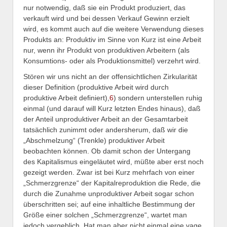
nur notwendig, daß sie ein Produkt produziert, das
verkauft wird und bei dessen Verkauf Gewinn erzielt
wird, es kommt auch auf die weitere Verwendung dieses
Produkts an: Produktiv im Sinne von Kurz ist eine Arbeit
nur, wenn ihr Produkt von produktiven Arbeitern (als
Konsumtions- oder als Produktionsmittel) verzehrt wird.
Stören wir uns nicht an der offensichtlichen Zirkularität
dieser Definition (produktive Arbeit wird durch
produktive Arbeit definiert),
6
) sondern unterstellen ruhig
einmal (und darauf will Kurz letzten Endes hinaus), daß
der Anteil unproduktiver Arbeit an der Gesamtarbeit
tatsächlich zunimmt oder andersherum, daß wir die
„Abschmelzung“ (Trenkle) produktiver Arbeit
beobachten können. Ob damit schon der Untergang
des Kapitalismus eingeläutet wird, müßte aber erst noch
gezeigt werden. Zwar ist bei Kurz mehrfach von einer
„Schmerzgrenze“ der Kapitalreproduktion die Rede, die
durch die Zunahme unproduktiver Arbeit sogar schon
überschritten sei; auf eine inhaltliche Bestimmung der
Größe einer solchen „Schmerzgrenze“, wartet man
jedoch vergeblich. Hat man aber nicht einmal eine vage