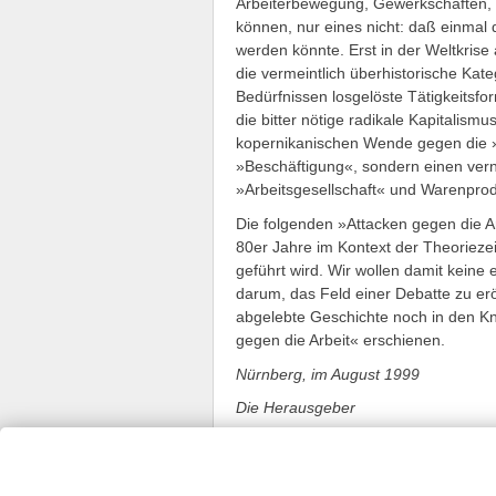
Arbeiterbewegung, Gewerkschaften, s
können, nur eines nicht: daß einmal 
werden könnte. Erst in der Weltkrise
die vermeintlich überhistorische Kate
Bedürfnissen losgelöste Tätigkeits
die bitter nötige radikale Kapitalismu
kopernikanischen Wende gegen die »A
»Beschäftigung«, sondern einen vernü
»Arbeitsgesellschaft« und Warenpro
Die folgenden »Attacken gegen die Ar
80er Jahre im Kontext der Theoriezeit
geführt wird. Wir wollen damit keine
darum, das Feld einer Debatte zu eröf
abgelebte Geschichte noch in den Kno
gegen die Arbeit« erschienen.
Nürnberg, im August 1999
Die Herausgeber