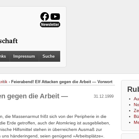
Search
nks
Impressum
Suche
for:
Search Button
ritik
›
Feierabend! Elf Attacken gegen die Arbeit — Vorwort
Ru
en gegen die Arbeit —
31.12.1999
Au
No
Zei
, die Massenarmut frißt sich von der Peripherie in die
Bü
Me
die Erde getroffen, auch der Atomkrieg ist ausgeblieben,
nische Hilfsmittel stehen in überreichem Ausmaß zur
an uns händeringend, seien genügend »Arbeitsplätze«.