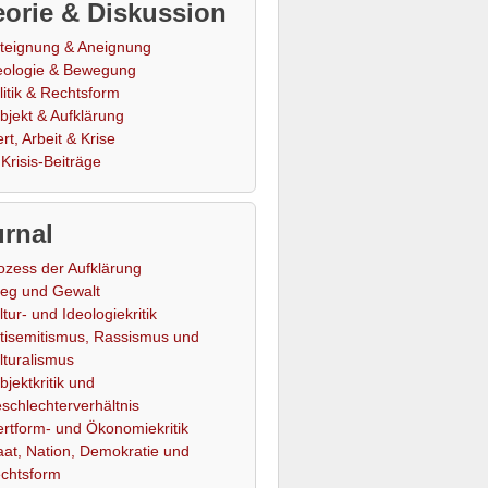
orie & Diskussion
teignung & Aneignung
eologie & Bewegung
litik & Rechtsform
bjekt & Aufklärung
rt, Arbeit & Krise
Krisis-Beiträge
rnal
ozess der Aufklärung
ieg und Gewalt
ltur- und Ideologiekritik
tisemitismus, Rassismus und
lturalismus
bjektkritik und
schlechterverhältnis
rtform- und Ökonomiekritik
aat, Nation, Demokratie und
chtsform