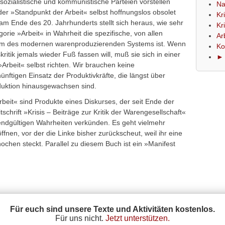
ozialistische und kommunistische Parteien vorstellen
Na
der »Standpunkt der Arbeit« selbst hoffnungslos obsolet
Kr
 am Ende des 20. Jahrhunderts stellt sich heraus, wie sehr
Kr
gorie »Arbeit« in Wahrheit die spezifische, von allen
Ar
form des modernen warenproduzierenden Systems ist. Wenn
Ko
skritik jemals wieder Fuß fassen will, muß sie sich in einer
► 
rbeit« selbst richten. Wir brauchen keine
nftigen Einsatz der Produktivkräfte, die längst über
duktion hinausgewachsen sind.
beit« sind Produkte eines Diskurses, der seit Ende der
schrift »Krisis – Beiträge zur Kritik der Warengesellschaft«
 endgültigen Wahrheiten verkünden. Es geht vielmehr
fnen, vor der die Linke bisher zurückscheut, weil ihr eine
chen steckt. Parallel zu diesem Buch ist ein »Manifest
Für euch sind unsere Texte und Aktivitäten kostenlos.
Für uns nicht.
Jetzt unterstützen.