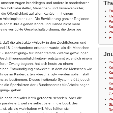
The
unseren Augen brachliegen und andere in sonderbaren
en Politikdarsteller, Menschen- und Krisenverwalter,
En
e Öffentlichkeit auf allen Kanälen mit einem
Id
n Arbeitsplätzen« an. Die Bevölkerung ganzer Regionen
Po
ie sonst ihre eigenen Köpfe und Hände nicht mehr
Su
 eine verrückte Gesellschaftsordnung, die derartige
We
► 
, daß die abstrakte »Arbeit« in den Zuchthäusern und
und 18. Jahrhunderts erfunden wurde, als die Menschen
Jou
r »Beschäftigung« für ihnen fremde Zwecke gezwungen
eschäftigungsmöglichkeiten« entstammt eigentlich einem
Pr
ußerer Zwang begann, hat sich heute zu einem
Kr
meinen Entmündigung entwickelt, in dem die Menschen wie
Ku
hrige im Kindergarten »beschäftigt« werden sollen, statt
An
s zu bestimmen. Dieses irrationale System stößt jedoch
Ku
die Spezialisten der »Bundesanstalt für Arbeit« sagen,
Su
tigung« geben.
Ge
ie nach radikaler Kritik geradezu schreien. Aber die
We
 paralysiert, weil sie selbst tiefer in die Logik des
St
st, als sie wahrhaben will. Alles hätten sich
Re