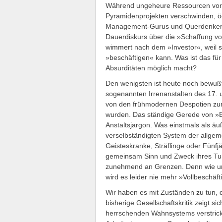
Während ungeheure Ressourcen vor 
Pyramidenprojekten verschwinden, öd
Management-Gurus und Querdenker di
Dauerdiskurs über die »Schaffung vo
wimmert nach dem »Investor«, weil s
»beschäftigen« kann. Was ist das für
Absurditäten möglich macht?
Den wenigsten ist heute noch bewußt
sogenannten Irrenanstalten des 17. 
von den frühmodernen Despotien zu
wurden. Das ständige Gerede von »B
Anstaltsjargon. Was einstmals als ä
verselbständigten System der allge
Geisteskranke, Sträflinge oder Fünfjä
gemeinsam Sinn und Zweck ihres Tun
zunehmend an Grenzen. Denn wie uns 
wird es leider nie mehr »Vollbeschäf
Wir haben es mit Zuständen zu tun, d
bisherige Gesellschaftskritik zeigt sich
herrschenden Wahnsystems verstrickt i