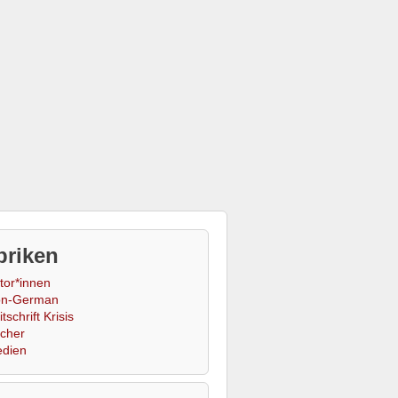
briken
tor*innen
n-German
tschrift Krisis
cher
dien