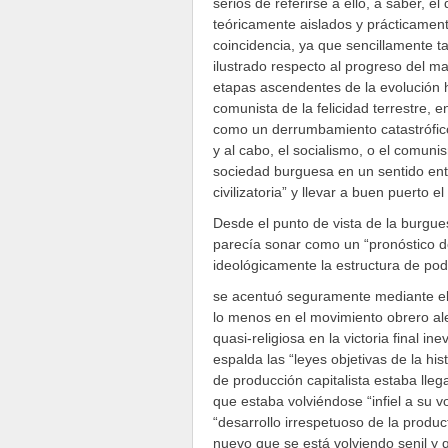
serios de referirse a ello, a saber
teóricamente aislados y prácticamente
coincidencia, ya que sencillamente t
ilustrado respecto al progreso del m
etapas ascendentes de la evolución 
comunista de la felicidad terrestre,
como un derrumbamiento catastrófico 
y al cabo, el socialismo, o el comuni
sociedad burguesa en un sentido ente
civilizatoria” y llevar a buen puerto el
Desde el punto de vista de la burgues
parecía sonar como un “pronóstico 
ideológicamente la estructura de po
se acentuó seguramente mediante el 
lo menos en el movimiento obrero al
quasi-religiosa en la victoria final i
espalda las “leyes objetivas de la hi
de producción capitalista estaba lleg
que estaba volviéndose “infiel a su 
“desarrollo irrespetuoso de la produc
nuevo que se está volviendo senil y 