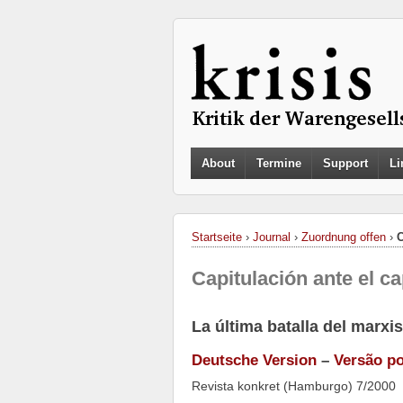
About
Termine
Support
Li
Startseite
›
Journal
›
Zuordnung offen
›
C
Capitulación ante el c
La última batalla del marxi
Deutsche Version
–
Versão p
Revista konkret (Hamburgo) 7/2000