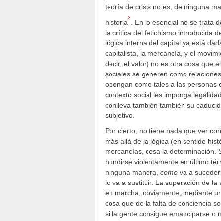
teoría de crisis no es, de ninguna ma
3
historia
. En lo esencial no se trata 
la crítica del fetichismo introducida 
lógica interna del capital ya está da
capitalista, la mercancía, y el movimi
decir, el valor) no es otra cosa que 
sociales se generen como relacione
opongan como tales a las personas c
contexto social les imponga legalidad
conlleva también también su caducid
subjetivo.
Por cierto, no tiene nada que ver con 
más allá de la lógica (en sentido his
mercancías, cesa la determinación. S
hundirse violentamente en último tér
ninguna manera,
como
va a suceder
lo va a sustituir. La superación de 
en marcha, obviamente, mediante un a
cosa que de la falta de conciencia so
si la gente consigue emanciparse o n