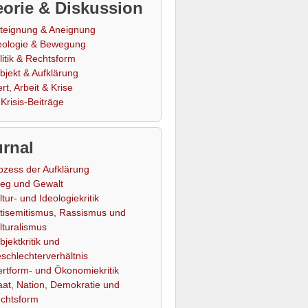
orie & Diskussion
teignung & Aneignung
eologie & Bewegung
litik & Rechtsform
bjekt & Aufklärung
rt, Arbeit & Krise
Krisis-Beiträge
rnal
ozess der Aufklärung
ieg und Gewalt
ltur- und Ideologiekritik
tisemitismus, Rassismus und
lturalismus
bjektkritik und
schlechterverhältnis
rtform- und Ökonomiekritik
aat, Nation, Demokratie und
chtsform