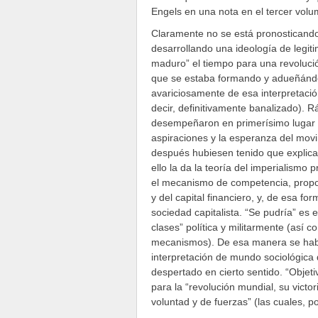
Engels en una nota en el tercer vol
Claramente no se está pronosticando
desarrollando una ideología de legit
maduro” el tiempo para una revoluci
que se estaba formando y adueñándos
avariciosamente de esa interpretació
decir, definitivamente banalizado).
desempeñaron en primerísimo lugar fu
aspiraciones y la esperanza del mov
después hubiesen tenido que explicar
ello la da la teoría del imperialism
el mecanismo de competencia, propo
y del capital financiero, y, de esa fo
sociedad capitalista. “Se pudría” es
clases” política y militarmente (así c
mecanismos). De esa manera se había
interpretación de mundo sociológica
despertado en cierto sentido. “Objet
para la “revolución mundial, su victo
voluntad y de fuerzas” (las cuales, 