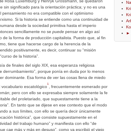
, el de Rosa Luxemburg y Henryk Grossmann, se quedaron
Na
 sin significado para la orientación práctica; y no es una
Kr
al pensamiento no era compatible con el optimismo
Kr
arxismo. Si la historia se entiende como una continuidad de
Ar
humana desde la sociedad primitiva hasta el imperio
Ko
 entonces sencillamente no se
puede
pensar en algo así
► 
de la forma de producción capitalista. Puesto que, al fin
smo, tiene que hacerse cargo de la herencia de la
ndido positivamente, es decir, continuar su “misión
 “curso de la historia”.
ía de finales del siglo XIX, esa esperanza religiosa
de derrumbamiento”, porque ponía en duda por lo menos
der dominante. Esa forma de ver las cosas llena de miedo
1
vocabulario escatológico
, frecuentemente esmerado por
emán; pero con ello se expresaba siempre solamente la fe
nevitable del proletariado, que supuestamente tiene a la
storia”. En tanto que se dijese en ese contexto que el modo
ando a sus límites, con ello se quería decir únicamente
vocación histórica”, que consiste supuestamente en el
tividad del trabajo humano” y manifiesta con ello “de
que cae más y más en desuso”, como ya escribió el viejo