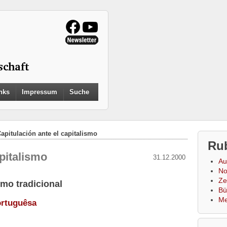
Search
nks
Impressum
Suche
for:
Search Button
apitulación ante el capitalismo
Ru
apitalismo
31.12.2000
Au
No
Zei
smo tradicional
Bü
Me
ortuguêsa