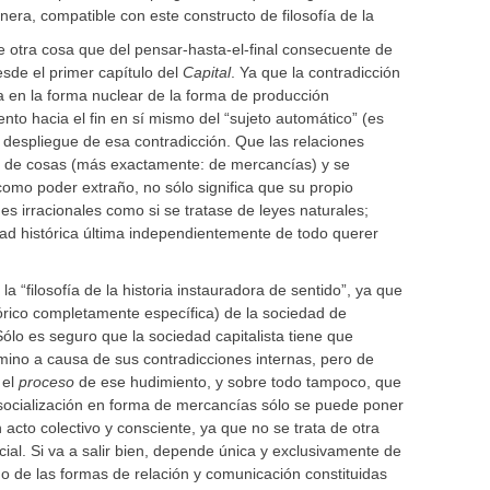
nera, compatible con este constructo de filosofía de la
de otra cosa que del pensar-hasta-el-final consecuente de
desde el primer capítulo del
Capital
. Ya que la contradicción
da en la forma nuclear de la forma de producción
ento hacia el fin en sí mismo del “sujeto automático” (es
el despliegue de esa contradicción. Que las relaciones
s de cosas (más exactamente: de mercancías) y se
omo poder extraño, no sólo significa que su propio
es irracionales como si se tratase de leyes naturales;
ad histórica última independientemente de todo querer
la “filosofía de la historia instauradora de sentido”, ya que
tórico completamente específica) de la sociedad de
ólo es seguro que la sociedad capitalista tiene que
mino a causa de sus contradicciones internas, pero de
 el
proceso
de ese hudimiento, y sobre todo tampoco, que
la socialización en forma de mercancías sólo se puede poner
cto colectivo y consciente, ya que no se trata de otra
cial. Si va a salir bien, depende única y exclusivamente de
o de las formas de relación y comunicación constituidas