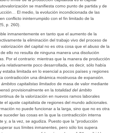
 autovalorización se manifiesta como punto de partida y de
ducción… El medio, la evolución incondicionada de las
n conflicto ininterrumpido con el fin limitado de la
25, p. 260).
luble inmanentemente en tanto que el aumento de la
ctivamente la eliminación del trabajo vivo del proceso de
 valorización del capital no es otra cosa que el abuso de la
e ello no resulta de ninguna manera una disolución
tas. Por el contrario: mientras que la manera de producción
a relativamente poco desarrollada, es decir, sólo había
 y estaba limitada en lo esencial a pocos países y regiones
sta contradicción una dinámica mostruosa de expansión.
 ámbitos capitalistas limitados
de masa de valor mediante
pensó provisionalmente en la
totalidad del ámbito
ntinua de la valorización en nuevos ramos laborales
e el ajuste capitalista de regiones del mundo adicionales.
rmación no puede funcionar a la larga, sino que no es otra
suceder las cosas en la que la contradicción interna
nte y, a la vez, se agudiza. Puesto que la “producción
superar sus límites inmanentes, pero sólo los supera