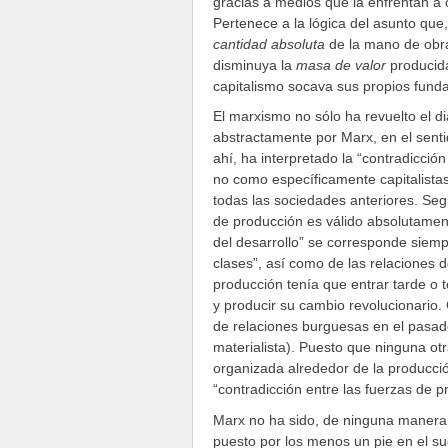
gracias a medios que la enfrentan a
Pertenece a la lógica del asunto que
cantidad absoluta
de la mano de obra
disminuya la
masa de valor
producida
capitalismo socava sus propios fund
El marxismo no sólo ha revuelto el di
abstractamente por Marx, en el sentid
ahí, ha interpretado la “contradicció
no como específicamente capitalistas
todas las sociedades anteriores. Segú
de producción es válido absolutamen
del desarrollo” se corresponde siem
clases”, así como de las relaciones d
producción tenía que entrar tarde o 
y producir su cambio revolucionario.
de relaciones burguesas en el pasado
materialista). Puesto que ninguna otr
organizada alrededor de la producción
“contradicción entre las fuerzas de p
Marx no ha sido, de ninguna manera, a
puesto por los menos un pie en el su