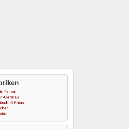
briken
tor*innen
n-German
tschrift Krisis
cher
dien