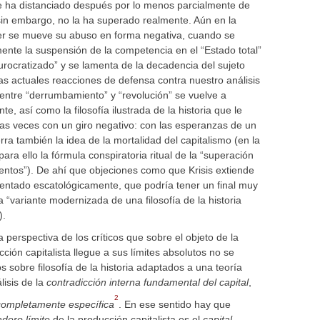
se ha distanciado después por lo menos parcialmente de
 sin embargo, no la ha superado realmente. Aún en la
er se mueve su abuso en forma negativa, cuando se
ente la suspensión de la competencia en el “Estado total”
rocratizado” y se lamenta de la decadencia del sujeto
as actuales reacciones de defensa contra nuestro análisis
ón entre “derrumbamiento” y “revolución” se vuelve a
 así como la filosofía ilustrada de la historia que le
as veces con un giro negativo: con las esperanzas de un
rra también la idea de la mortalidad del capitalismo (en la
ara ello la fórmula conspiratoria ritual de la “superación
entos”). De ahí que objeciones como que Krisis extiende
mentado escatológicamente, que podría tener un final muy
a “variante modernizada de una filosofía de la historia
).
perspectiva de los críticos que sobre el objeto de la
ción capitalista llegue a sus límites absolutos no se
s sobre filosofía de la historia adaptados a una teoría
álisis de la
contradicción interna fundamental del capital
,
2
 completamente específica
. En ese sentido hay que
dero límite
de la producción capitalista es el
capital