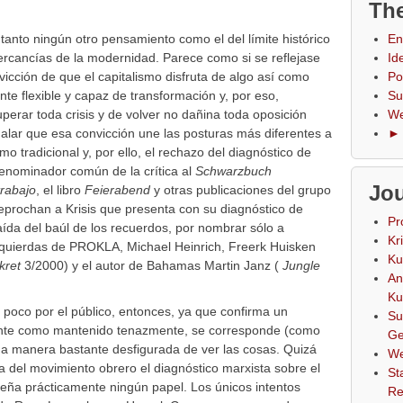
The
tanto ningún otro pensamiento como el del límite histórico
En
ercancías de la modernidad. Parece como si se reflejase
Id
vicción de que el capitalismo disfruta de algo así como
Po
nte flexible y capaz de transformación y, por eso,
Su
erar toda crisis y de volver no dañina toda oposición
We
alar que esa convicción une las posturas más diferentes a
► 
o tradicional y, por ello, el rechazo del diagnóstico de
nominador común de la crítica al
Schwarzbuch
Jou
trabajo
, el libro
Feierabend
y otras publicaciones del grupo
reprochan a Krisis que presenta con su diagnóstico de
Pr
da del baúl de los recuerdos, por nombrar sólo a
Kr
zquierdas de PROKLA, Michael Heinrich, Freerk Huisken
Ku
kret
3/2000) y el autor de Bahamas Martin Janz (
Jungle
An
Ku
 poco por el público, entonces, ya que confirma un
Su
riente como mantenido tenazmente, se corresponde (como
Ge
na manera bastante desfigurada de ver las cosas. Quizá
We
a del movimiento obrero el diagnóstico marxista sobre el
St
peña prácticamente ningún papel. Los únicos intentos
Re