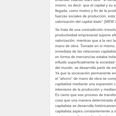
mismo
, es decir: que el capital y su
llegada, como motivo y fin de la pro
fuerzas sociales de producción, está e
valorización del capital dado” (
MEW
Se trata de una contradicción irreso
productividad empresarial supone efe
valorización, mientras que a la vez la
mano de obra. Tomado en sí mismo, d
inmediata de las relaciones capitalis
en forma de mercancías estaba todaví
influido superficialmente la sociedad
del mundo, se desarrolla partir de e
Ya que la socavación permanente
en
el “ahorro” de mano de obra se com
capitalista
mediante una expansión co
intensivos de la producción y mediant
Es cierto que ese proceso de transfo
cosa que una manera determinada de 
capitalista se desarrolla históricame
capitalista aspira constantemente a 