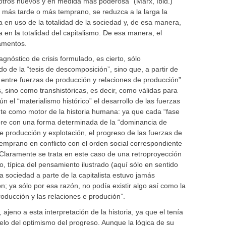
 otros nuevos y en medida más poderosa” (Marx, íbid.)
, más tarde o más temprano, se reduzca a la larga la
 en uso de la totalidad de la sociedad y, de esa manera,
 en la totalidad del capitalismo. De esa manera, el
amentos.
agnóstico de crisis formulado, es cierto, sólo
o de la “tesis de descomposición”, sino que, a partir de
n entre fuerzas de producción y relaciones de producción”
, sino como transhistóricas, es decir, como válidas para
n el “materialismo histórico” el desarrollo de las fuerzas
te como motor de la historia humana: ya que cada “fase
pre con una forma determinada de la “dominancia de
e producción y explotación, el progreso de las fuerzas de
temprano en conflicto con el orden social correspondiente
 Claramente se trata en este caso de una retroproyección
, típica del pensamiento ilustrado (aquí sólo en sentido
a sociedad a parte de la capitalista estuvo jamás
; ya sólo por esa razón, no podía existir algo así como la
roducción y las relaciones e produción”.
jeno a esta interpretación de la historia, ya que el tenía
elo del optimismo del progreso. Aunque la lógica de su