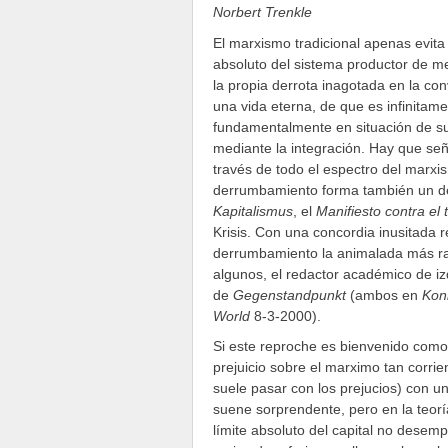
Norbert Trenkle
El marxismo tradicional apenas evita 
absoluto del sistema productor de m
la propia derrota inagotada en la con
una vida eterna, de que es infinitame
fundamentalmente en situación de sup
mediante la integración. Hay que señ
través de todo el espectro del marxism
derrumbamiento forma también un de
Kapitalismus
, el
Manifiesto contra el 
Krisis. Con una concordia inusitada 
derrumbamiento la animalada más raí
algunos, el redactor académico de i
de
Gegenstandpunkt
(ambos en
Kon
World
8-3-2000).
Si este reproche es bienvenido como
prejuicio sobre el marximo tan cor
suele pasar con los prejucios) con u
suene sorprendente, pero en la teorí
límite absoluto del capital no desem