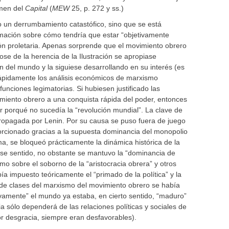
umen del
Capital
(
MEW
25, p. 272 y ss.)
 un derrumbamiento catastófico, sino que se está
imación sobre cómo tendría que estar “objetivamente
ón proletaria. Apenas sorprende que el movimiento obrero
e de la herencia de la Ilustración se apropiase
n del mundo y la siguiese desarrollando en su interés (es
 Rápidamente los análisis económicos de marxismo
nciones legimatorias. Si hubiesen justificado las
imiento obrero a una conquista rápida del poder, entonces
 porqué no sucedía la “revolución mundial”. La clave de
o propagada por Lenin. Por su causa se puso fuera de juego
rcionado gracias a la supuesta dominancia del monopolio
rma, se bloqueó prácticamente la dinámica histórica de la
 ese sentido, no obstante se mantuvo la “dominancia de
omo sobre el soborno de la “aristocracia obrera” y otros
 impuesto teóricamente el “primado de la política” y la
 de clases del marxismo del movimiento obrero se había
ivamente” el mundo ya estaba, en cierto sentido, “maduro”
ria sólo dependerá de las relaciones políticas y sociales de
por desgracia, siempre eran desfavorables).