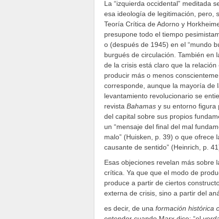
La “izquierda occidental” meditada 
esa ideología de legitimación, pero,
Teoría Crítica de Adorno y Horkheim
presupone todo el tiempo pesimistam
o (después de 1945) en el “mundo bu
burgués de circulación. También en l
de la crisis está claro que la relaci
producir más o menos conscientemente,
corresponde, aunque la mayoría de l
levantamiento revolucionario se entie
revista
Bahamas
y su entorno figura p
del capital sobre sus propios fundam
un “mensaje del final del mal funda
malo” (Huisken, p. 39) o que ofrece l
causante de sentido” (Heinrich, p. 41
Esas objeciones revelan más sobre la 
crítica. Ya que que el modo de produc
produce a partir de ciertos constructo
externa de crisis, sino a partir del an
es decir, de una
formación histórica
entender cuando Marx dice: “el
verda