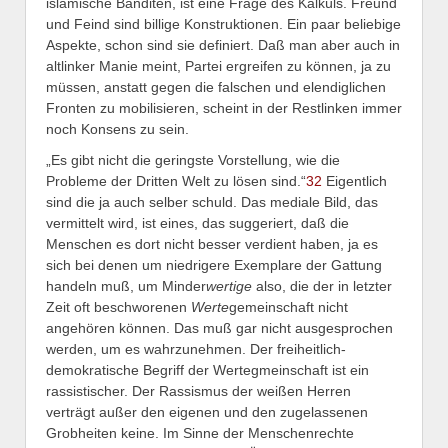
islamische Banditen, ist eine Frage des Kalküls. Freund
und Feind sind billige Konstruktionen. Ein paar beliebige
Aspekte, schon sind sie definiert. Daß man aber auch in
altlinker Manie meint, Partei ergreifen zu können, ja zu
müssen, anstatt gegen die falschen und elendiglichen
Fronten zu mobilisieren, scheint in der Restlinken immer
noch Konsens zu sein.
„Es gibt nicht die geringste Vorstellung, wie die
Probleme der Dritten Welt zu lösen sind.“
32
Eigentlich
sind die ja auch selber schuld. Das mediale Bild, das
vermittelt wird, ist eines, das suggeriert, daß die
Menschen es dort nicht besser verdient haben, ja es
sich bei denen um niedrigere Exemplare der Gattung
handeln muß, um Minder
wertige
also, die der in letzter
Zeit oft beschworenen
Werte
gemeinschaft nicht
angehören können. Das muß gar nicht ausgesprochen
werden, um es wahrzunehmen. Der freiheitlich-
demokratische Begriff der Wertegmeinschaft ist ein
rassistischer. Der Rassismus der weißen Herren
verträgt außer den eigenen und den zugelassenen
Grobheiten keine. Im Sinne der Menschenrechte