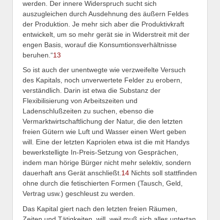
werden. Der innere Widerspruch sucht sich
auszugleichen durch Ausdehnung des äußern Feldes
der Produktion. Je mehr sich aber die Produktivkraft
entwickelt, um so mehr gerät sie in Widerstreit mit der
engen Basis, worauf die Konsumtionsverhältnisse
beruhen.“
13
So ist auch der unentwegte wie verzweifelte Versuch
des Kapitals, noch unverwertete Felder zu erobern,
verständlich. Darin ist etwa die Substanz der
Flexibilisierung von Arbeitszeiten und
Ladenschlußzeiten zu suchen, ebenso die
Vermarktwirtschaftlichung der Natur, die den letzten
freien Gütern wie Luft und Wasser einen Wert geben
will. Eine der letzten Kapriolen etwa ist die mit Handys
bewerkstelligte In-Preis-Setzung von Gesprächen,
indem man hörige Bürger nicht mehr selektiv, sondern
dauerhaft ans Gerät anschließt.
14
Nichts soll stattfinden
ohne durch die fetischierten Formen (Tausch, Geld,
Vertrag usw.) geschleust zu werden.
Das Kapital giert nach den letzten freien Räumen,
Zeiten und Tätigkeiten, will, weil muß sich alles untertan