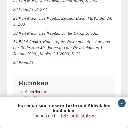
27
Karl Marx, Das Kapital, Dritter Band, S. 260.
28
Ebenda, S. 274.
29
Karl Marx, Das Kapital, Zweiter Band, MEW, Bd. 24,
S. 109.
30
Karl Marx, Das Kapital, Dritter Band, S. 502.
31
Fidel Castro, Katastrophe Weltmarkt. Auszüge aus
der Rede zum 40. Jahrestag der Revolution am 1.
Januar 1999, „Konkret“ 1/2000, S. 11.
32
Ebenda.
Rubriken
Autor*innen
Non-German
Zeitschrift Krisis
Für euch sind unsere Texte und Aktivitäten
Bücher
kostenlos.
Medien
Für uns nicht.
Jetzt unterstützen.