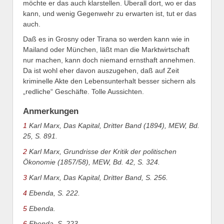
möchte er das auch klarstellen. Überall dort, wo er das
kann, und wenig Gegenwehr zu erwarten ist, tut er das
auch.
Daß es in Grosny oder Tirana so werden kann wie in
Mailand oder München, läßt man die Marktwirtschaft
nur machen, kann doch niemand ernsthaft annehmen.
Da ist wohl eher davon auszugehen, daß auf Zeit
kriminelle Akte den Lebensunterhalt besser sichern als
„redliche“ Geschäfte. Tolle Aussichten.
Anmerkungen
1
Karl Marx, Das Kapital, Dritter Band (1894), MEW, Bd.
25, S. 891.
2
Karl Marx, Grundrisse der Kritik der politischen
Ökonomie (1857/58), MEW, Bd. 42, S. 324.
3
Karl Marx, Das Kapital, Dritter Band, S. 256.
4
Ebenda, S. 222.
5
Ebenda.
6
Ebenda, S. 223.