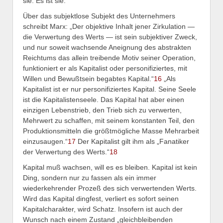
sie. Es ist sie.
Über das subjektlose Subjekt des Unternehmers
schreibt Marx: „Der objektive Inhalt jener Zirkulation —
die Verwertung des Werts — ist sein subjektiver Zweck,
und nur soweit wachsende Aneignung des abstrakten
Reichtums das allein treibende Motiv seiner Operation,
funktioniert er als Kapitalist oder personifiziertes, mit
Willen und Bewußtsein begabtes Kapital.“
16
„Als
Kapitalist ist er nur personifiziertes Kapital. Seine Seele
ist die Kapitalistenseele. Das Kapital hat aber einen
einzigen Lebenstrieb, den Trieb sich zu verwerten,
Mehrwert zu schaffen, mit seinem konstanten Teil, den
Produktionsmitteln die größtmögliche Masse Mehrarbeit
einzusaugen.“
17
Der Kapitalist gilt ihm als „Fanatiker
der Verwertung des Werts.“
18
Kapital muß wachsen, will es es bleiben. Kapital ist kein
Ding, sondern nur zu fassen als ein immer
wiederkehrender Prozeß des sich verwertenden Werts.
Wird das Kapital dingfest, verliert es sofort seinen
Kapitalcharakter, wird Schatz. Insofern ist auch der
Wunsch nach einem Zustand „gleichbleibenden