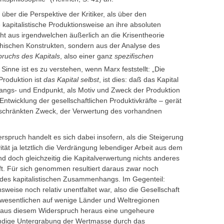
 über die Perspektive der Kritiker, als über den
 kapitalistische Produktionsweise an ihre absoluten
cht aus irgendwelchen äußerlich an die Krisentheorie
hischen Konstrukten, sondern aus der Analyse des
ruchs des Kapitals
, also einer ganz
spezifischen
Sinne ist es zu verstehen, wenn Marx feststellt: „Die
Produktion ist
das Kapital selbst
, ist dies: daß das Kapital
angs- und Endpunkt, als Motiv und Zweck der Produktion
Entwicklung der gesellschaftlichen Produktivkräfte – gerät
beschränkten Zweck, der Verwertung des vorhandnen
pruch handelt es sich dabei insofern, als die Steigerung
vität ja letztlich die Verdrängung lebendiger Arbeit aus dem
 doch gleichzeitig die Kapitalverwertung nichts anderes
aft. Für sich genommen resultiert daraus zwar noch
g des kapitalistischen Zusammenhangs. Im Gegenteil:
weise noch relativ unentfaltet war, also die Gesellschaft
m wesentlichen auf wenige Länder und Weltregionen
de aus diesem Widerspruch heraus eine ungeheure
ndige Untergrabung der Wertmasse durch das