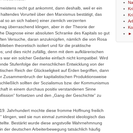
Na
eistens recht gut ankommt, dann deshalb, weil er ein
Kr
haltendes Vorurteil über den Marxismus bestätigt, das
Kr
mal so an sich haben) einer ziemlich verzerrten
Ar
ag überraschend klingen, aber in der Theorie der
Ko
he Diagnose einer absoluten Schranke des Kapitals so gut
► 
haften Versuche, daran anzuknüpfen, nämlich die von Rosa
ben theoretisch isoliert und für die praktische
; und dies nicht zufällig, denn mit dem aufklärerischen
s war ein solcher Gedanke einfach nicht kompatibel. Wird
gende Stufenfolge der menschlichen Entwicklung von der
ischen Reich der Glückseligkeit auf Erden begriffen, dann
er Zusammenbruch der kapitalistischen Produktionsweise
schließlich sollten der Sozialismus bzw. der Kommunismus
chaft in einem durchaus positiv verstandenen Sinne
e Mission“ fortsetzen und den „Gang der Geschichte“ zu
19. Jahrhundert mochte diese fromme Hoffnung freilich
lingen, weil sie nun einmal zumindest ideologisch das
tellte. Bestärkt wurde diese angstvolle Wahrnehmnung
in der deutschen Arbeiterbewegung tatsächlich häufig