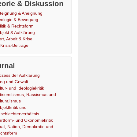
orie & Diskussion
teignung & Aneignung
eologie & Bewegung
litik & Rechtsform
bjekt & Aufklärung
rt, Arbeit & Krise
Krisis-Beiträge
rnal
ozess der Aufklärung
ieg und Gewalt
ltur- und Ideologiekritik
tisemitismus, Rassismus und
lturalismus
bjektkritik und
schlechterverhältnis
rtform- und Ökonomiekritik
aat, Nation, Demokratie und
chtsform