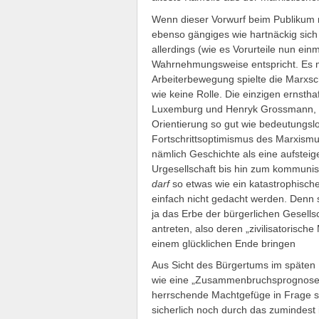
Wenn dieser Vorwurf beim Publikum m
ebenso gängiges wie hartnäckig sich 
allerdings (wie es Vorurteile nun ein
Wahrnehmungsweise entspricht. Es m
Arbeiterbewegung spielte die Marxsc
wie keine Rolle. Die einzigen ernst
Luxemburg und Henryk Grossmann, blie
Orientierung so gut wie bedeutungslos
Fortschrittsoptimismus des Marxismu
nämlich Geschichte als eine aufstei
Urgesellschaft bis hin zum kommunist
darf
so etwas wie ein katastrophisch
einfach nicht gedacht werden. Denn 
ja das Erbe der bürgerlichen Gesells
antreten, also deren „zivilisatorisch
einem glücklichen Ende bringen
Aus Sicht des Bürgertums im späten 
wie eine „Zusammenbruchsprognose“ k
herrschende Machtgefüge in Frage s
sicherlich noch durch das zumindest 