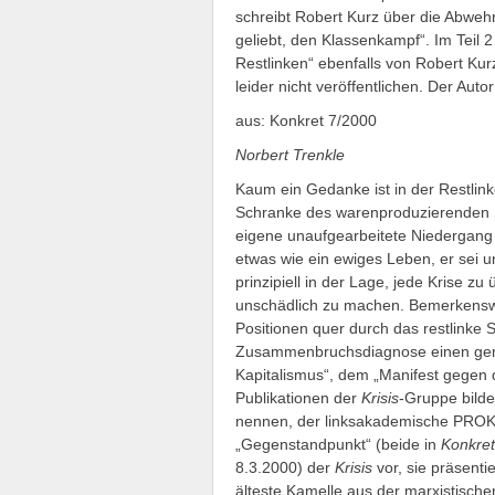
schreibt Robert Kurz über die Abweh
geliebt, den Klassenkampf“. Im Teil 2
Restlinken“ ebenfalls von Robert Ku
leider nicht veröffentlichen. Der Auto
aus: Konkret 7/2000
Norbert Trenkle
Kaum ein Gedanke ist in der Restlink
Schranke des warenproduzierenden Sy
eigene unaufgearbeitete Niedergang 
etwas wie ein ewiges Leben, er sei u
prinzipiell in der Lage, jede Krise z
unschädlich zu machen. Bemerkenswer
Positionen quer durch das restlinke
Zusammenbruchsdiagnose einen gem
Kapitalismus“, dem „Manifest gegen 
Publikationen der
Krisis
-Gruppe bilde
nennen, der linksakademische PROK
„Gegenstandpunkt“ (beide in
Konkre
8.3.2000) der
Krisis
vor, sie präsenti
älteste Kamelle aus der marxistische