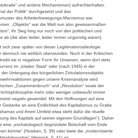
istokratie“ und andere Mechanismen) aufrechterhalten.
mat der Politik“ durchgesetzt und das
gsmuster des Arbeiterbewegungs-Marxismus war
men. „Objektiv“ war die Welt nun also gewissermaßen
ution“; ihr Sieg hing nur noch von den politischen und
se ab (die aber leider, leider immer ungünstig waren).
at sich zwar später von dieser Legitimationsideologie
ber dennoch nie wirklich überwunden. Noch in der Kritischen
eibt sie in negativer Form ihr Unwesen, wenn dort stets
urrenz im „totalen Staat“ oder (nach 1945) in der
 der Untergang des bürgerlichen Zirkulationssubjekts
 Abwehrreaktionen gegen unsere Krisenanalyse wird
ischen „Zusammenbruch“ und „Revolution“ sowie der
hichtsphilosophie mehr oder weniger unbewußt immer
umeist negativ gewendet: Mit den Hoffnungen auf eine
r Gedanke an eine Endlichkeit des Kapitalismus zu Grabe
ahamas
und ihrem Umfeld etwa steht dafür die rituelle
ung des Kapitals auf seinen eigenen Grundlagen“). Daher
e eine „eschatologisch begründete Botschaft vom Ende
n könnte“ (Huisken, S. 39) oder biete die „modernisierte
htsphilosophie“ (Heinrich, S. 41) an.