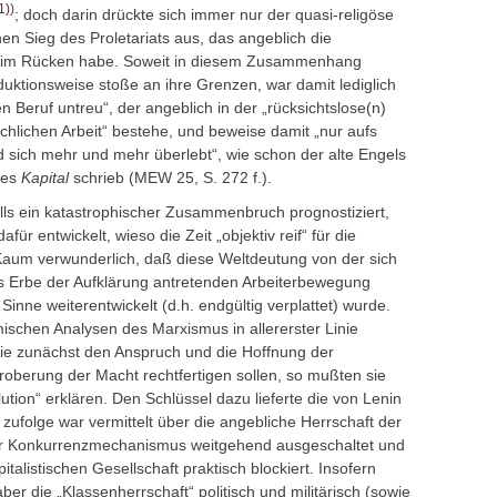
1)
)
; doch darin drückte sich immer nur der quasi-religöse
hen Sieg des Proletariats aus, das angeblich die
e“ im Rücken habe. Soweit in diesem Zusammenhang
oduktionsweise stoße an ihre Grenzen, war damit lediglich
n Beruf untreu“, der angeblich in der „rücksichtslose(n)
schlichen Arbeit“ bestehe, und beweise damit „nur aufs
d sich mehr und mehr überlebt“, wie schon der alte Engels
des
Kapital
schrieb (MEW 25, S. 272 f.).
falls ein katastrophischer Zusammenbruch prognostiziert,
für entwickelt, wieso die Zeit „objektiv reif“ für die
. Kaum verwunderlich, daß diese Weltdeutung von der sich
 Erbe der Aufklärung antretenden Arbeiterbewegung
Sinne weiterentwickelt (d.h. endgültig verplattet) wurde.
mischen Analysen des Marxismus in allererster Linie
 sie zunächst den Anspruch und die Hoffnung der
roberung der Macht rechtfertigen sollen, so mußten sie
ution“ erklären. Den Schlüssel dazu lieferte die von Lenin
 zufolge war vermittelt über die angebliche Herrschaft der
er Konkurrenzmechanismus weitgehend ausgeschaltet und
talistischen Gesellschaft praktisch blockiert. Insofern
ber die „Klassenherrschaft“ politisch und militärisch (sowie