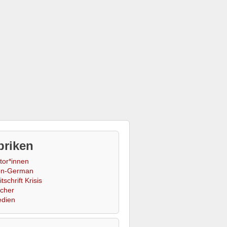
briken
tor*innen
n-German
tschrift Krisis
cher
dien