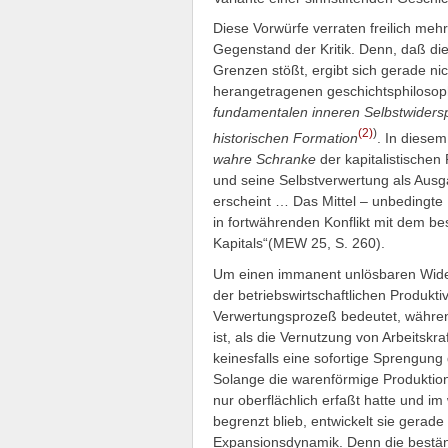
Diese Vorwürfe verraten freilich mehr
Gegenstand der Kritik. Denn, daß die
Grenzen stößt, ergibt sich gerade ni
herangetragenen geschichtsphilosop
fundamentalen inneren Selbstwidersp
(2)
)
historischen Formation
.
In diesem 
wahre Schranke
der kapitalistischen 
und seine Selbstverwertung als Ausg
erscheint … Das Mittel – unbedingte 
in fortwährenden Konflikt mit dem 
Kapitals“(MEW 25, S. 260).
Um einen immanent unlösbaren Widers
der betriebswirtschaftlichen Produkti
Verwertungsprozeß bedeutet, während
ist, als die Vernutzung von Arbeitskr
keinesfalls eine sofortige Sprengun
Solange die warenförmige Produktions
nur oberflächlich erfaßt hatte und i
begrenzt blieb, entwickelt sie gera
Expansionsdynamik. Denn die bestä