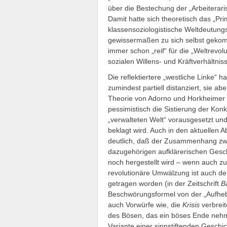
über die Bestechung der „Arbeiterar
Damit hatte sich theoretisch das „Pri
klassensoziologistische Weltdeutun
gewissermaßen zu sich selbst gekom
immer schon „reif“ für die „Weltrevol
sozialen Willens- und Kräftverhältnis
Die reflektiertere „westliche Linke“ h
zumindest partiell distanziert, sie a
Theorie von Adorno und Horkheimer tr
pessimistisch die Sistierung der Konk
„verwalteten Welt“ vorausgesetzt und
beklagt wird. Auch in den aktuellen
deutlich, daß der Zusammenhang zw
dazugehörigen aufklärerischen Gesc
noch hergestellt wird – wenn auch z
revolutionäre Umwälzung ist auch de
getragen worden (in der Zeitschrift
B
Beschwörungsformel von der „Aufheb
auch Vorwürfe wie, die
Krisis
verbreit
des Bösen, das ein böses Ende nehme
Variante einer sinnstiftenden Geschic