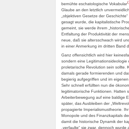
(
bemühte eschatologische Vokabular
Glaube an den letztlich unvermeidlic
„objektiven Gesetze der Geschicht
gesagt wurde, die kapitalistische Pr
gemeint, sie werde ihrem „historische
Entfaltung der Produktivität der men
neue, daß sie altersschwach wird un
in einer Anmerkung im dritten Band 
Ganz offensichtlich wird hier keines
sondern eine Legitimationsideologie da
proletarische Revolution sein sollte
damals gerade formierenden und das
begierig aufgegriffen und im eigenen 
Sehr schnell erfüllten nun die ökono
legitimatorische Funktionen. Hatten
Arbeiterbewegung auf eine baldige E
später, das Ausbleiben der „Weltrevol
propagierte Imperialismustheorie. Ihr
Monopole und des Finanzkapitals d
damit die historische Dynamik der kapi
„verfaulte“ sie zwar, dennoch wurde a