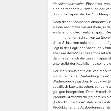
einzelkapitalistische
„Einsparen“ von 
eine permanente Ausweitung der Verw
durch die kapitalistische Zurichtung
Doch dieser Kompensationsprozeß kan
als die bestimmte Verlaufsform, in de
entfaltet und gleichzeitig zuspitzt. D
ihr immanenten Schranken zu überwind
diese Schranken aufs neue und auf g
liegt in der Logik der Sache, daß frü
absolute Anzahl
der gesamtgesellschaf
damit eben auch die gesamtkapitalis
untergräbt der Kapitalismus seine e
Der Marxismus hat diese von Marx fre
nur im Sinne der „Verfaulungsthese“ 
„Widerspruch zwischen Produktivkräf
spezifisch kapitalistischen, sondern a
gültigen interpretiert. Dem „Historisc
Produktivkraftentwicklung nämlich al
„Entwicklungsphase“ stets eine best
Produktions- und Ausbeutungsverhältn