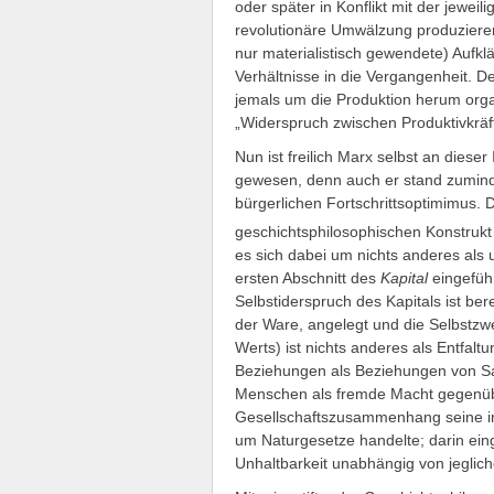
oder später in Konflikt mit der jewei
revolutionäre Umwälzung produzieren
nur materialistisch gewendete) Aufkl
Verhältnisse in die Vergangenheit. De
jemals um die Produktion herum orga
„Widerspruch zwischen Produktivkräft
Nun ist freilich Marx selbst an dieser
gewesen, denn auch er stand zumind
bürgerlichen Fortschrittsoptimimus. D
geschichtsphilosophischen Konstrukt 
es sich dabei um nichts anderes al
ersten Abschnitt des
Kapital
eingeführ
Selbstiderspruch des Kapitals ist ber
der Ware, angelegt und die Selbstz
Werts) ist nichts anderes als Entfalt
Beziehungen als Beziehungen von Sa
Menschen als fremde Macht gegenüber
Gesellschaftszusammenhang seine irr
um Naturgesetze handelte; darin eing
Unhaltbarkeit unabhängig von jeglic