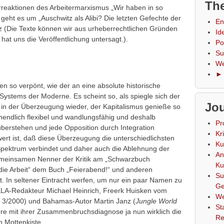
The
rreaktionen des Arbeitermarxismus „Wir haben in so
 geht es um „Auschwitz als Alibi? Die letzten Gefechte der
En
rz (Die Texte können wir aus urheberrechtlichen Gründen
Id
r hat uns die Veröffentlichung untersagt.).
Po
Su
We
► 
en so verpönt, wie der an eine absolute historische
stems der Moderne. Es scheint so, als spiegle sich der
Jou
in der Überzeugung wieder, der Kapitalismus genieße so
nendlich flexibel und wandlungsfähig und deshalb
Pr
u überstehen und jede Opposition durch Integration
Kr
t ist, daß diese Überzeugung die unterschiedlichsten
Ku
 Spektrum verbindet und daher auch die Ablehnung der
An
einsamen Nenner der Kritik am „Schwarzbuch
Ku
die Arbeit“ dem Buch „Feierabend!“ und anderen
Su
t. In seltener Eintracht werfen, um nur ein paar Namen zu
Ge
LA-Redakteur Michael Heinrich, Freerk Huisken vom
We
t
3/2000) und Bahamas-Autor Martin Janz (
Jungle World
St
ere mit ihrer Zusammenbruchsdiagnose ja nun wirklich die
Re
n Mottenkiste.