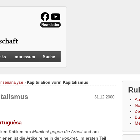
Search
nks
Impressum
Suche
for:
Search Button
Krisenanalyse
›
Kapitulation vorm Kapitalismus
Ru
italismus
31.12.2000
Au
No
Zei
Bü
rtuguêsa
Me
inken Kritiken am
Manifest gegen die Arbeit
und am
hienen ist die Artikelreihe in der
konkret
. Im ersten Teil