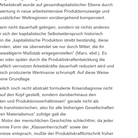
Arbeitskraft wurde auf
gesamtkapitalistischer
Ebene durch
ertung in neue arbeitsintensive Produktionszweige und
 zusätzlicher Weltregionen vorübergehend kompensiert.
n nicht dauerhaft gelingen, sondern ist nichts anderes
r sich der kapitalistische Selbstwiderspruch historisch
enn die „kapitalistische Produktion strebt beständig, diese
en, aber sie überwindet sie nur durch Mittel, die ihr
ewaltigerm Maßstab entgegenstellen“ (Marx, ebd.). Es
her oder später durch die Produktivkraftentwicklung die
tlich vernutzen Arbeitskräfte dauerhaft reduziert wird und
tisch produzierte
Wertmasse
schrumpft. Auf diese Weise
igene Grundlage.
ilich noch recht abstrakt formulierte Krisendiagnose nicht
auf den Kopf gestellt, sondern darüberhinaus den
ten und Produktionsverhältnissen“ gerade nicht als
ls transhistorischen, also für alle bisherigen Gesellschaften
hen Materialismus“ zufolge galt die
s Motor der menschlichen Geschichte schlechthin; da jeder
immte Form der „Klassenherrschaft“ sowie der
isse entsprach, mußte der Produktivkraftfortschritt früher