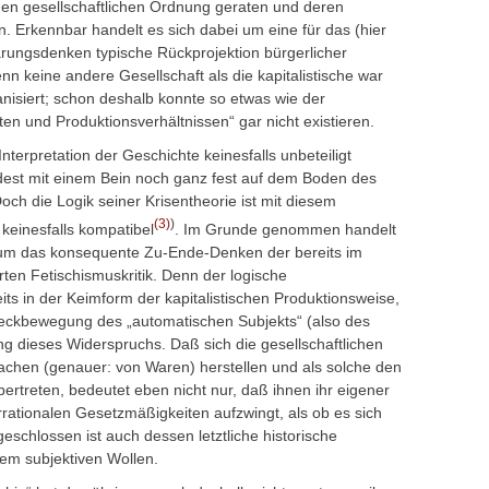
ligen gesellschaftlichen Ordnung geraten und deren
. Erkennbar handelt es sich dabei um eine für das (hier
ärungsdenken typische Rückprojektion bürgerlicher
nn keine andere Gesellschaft als die kapitalistische war
nisiert; schon deshalb konnte so etwas wie der
en und Produktionsverhältnissen“ gar nicht existieren.
 Interpretation der Geschichte keinesfalls unbeteiligt
est mit einem Bein noch ganz fest auf dem Boden des
och die Logik seiner Krisentheorie ist mit diesem
(3)
)
keinesfalls kompatibel
.
Im Grunde genommen handelt
s um das konsequente Zu-Ende-Denken der bereits im
ten Fetischismuskritik. Denn der logische
eits in der Keimform der kapitalistischen Produktionsweise,
weckbewegung des „automatischen Subjekts“ (also des
ung dieses Widerspruchs. Daß sich die gesellschaftlichen
chen (genauer: von Waren) herstellen und als solche den
treten, bedeutet eben nicht nur, daß ihnen ihr eigener
ationalen Gesetzmäßigkeiten aufzwingt, als ob es sich
eschlossen ist auch dessen letztliche historische
hem subjektiven Wollen.