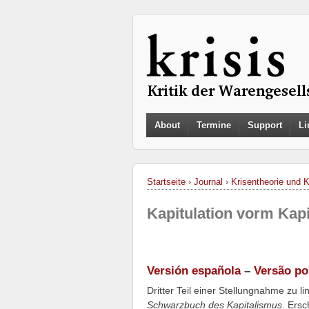
About
Termine
Support
Li
Startseite
›
Journal
›
Krisentheorie und 
Kapitulation vorm Kap
Versión española
–
Versão po
Dritter Teil einer Stellungnahme zu l
Schwarzbuch des Kapitalismus
. Ersc