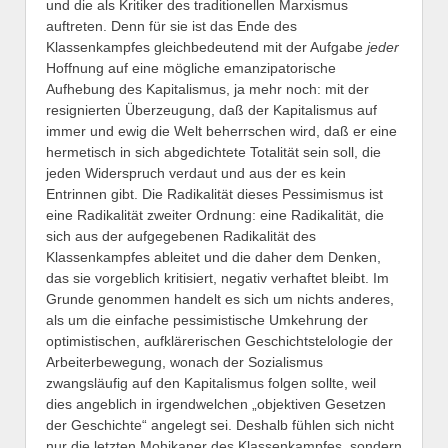
und die als Kritiker des traditionellen Marxismus
auftreten. Denn für sie ist das Ende des
Klassenkampfes gleichbedeutend mit der Aufgabe
jeder
Hoffnung auf eine mögliche emanzipatorische
Aufhebung des Kapitalismus, ja mehr noch: mit der
resignierten Überzeugung, daß der Kapitalismus auf
immer und ewig die Welt beherrschen wird, daß er eine
hermetisch in sich abgedichtete Totalität sein soll, die
jeden Widerspruch verdaut und aus der es kein
Entrinnen gibt. Die Radikalität dieses Pessimismus ist
eine Radikalität zweiter Ordnung: eine Radikalität, die
sich aus der aufgegebenen Radikalität des
Klassenkampfes ableitet und die daher dem Denken,
das sie vorgeblich kritisiert, negativ verhaftet bleibt. Im
Grunde genommen handelt es sich um nichts anderes,
als um die einfache pessimistische Umkehrung der
optimistischen, aufklärerischen Geschichtstelologie der
Arbeiterbewegung, wonach der Sozialismus
zwangsläufig auf den Kapitalismus folgen sollte, weil
dies angeblich in irgendwelchen „objektiven Gesetzen
der Geschichte“ angelegt sei. Deshalb fühlen sich nicht
nur die letzten Mohikaner des Klassenkampfes, sondern