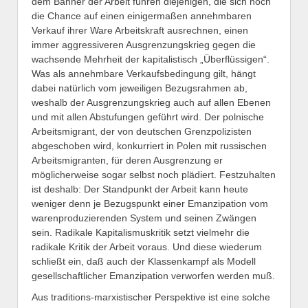
dem Banner der Arbeit führen diejenigen, die sich noch
die Chance auf einen einigermaßen annehmbaren
Verkauf ihrer Ware Arbeitskraft ausrechnen, einen
immer aggressiveren Ausgrenzungskrieg gegen die
wachsende Mehrheit der kapitalistisch „Überflüssigen“.
Was als annehmbare Verkaufsbedingung gilt, hängt
dabei natürlich vom jeweiligen Bezugsrahmen ab,
weshalb der Ausgrenzungskrieg auch auf allen Ebenen
und mit allen Abstufungen geführt wird. Der polnische
Arbeitsmigrant, der von deutschen Grenzpolizisten
abgeschoben wird, konkurriert in Polen mit russischen
Arbeitsmigranten, für deren Ausgrenzung er
möglicherweise sogar selbst noch plädiert. Festzuhalten
ist deshalb: Der Standpunkt der Arbeit kann heute
weniger denn je Bezugspunkt einer Emanzipation vom
warenproduzierenden System und seinen Zwängen
sein. Radikale Kapitalismuskritik setzt vielmehr die
radikale Kritik der Arbeit voraus. Und diese wiederum
schließt ein, daß auch der Klassenkampf als Modell
gesellschaftlicher Emanzipation verworfen werden muß.
Aus traditions-marxistischer Perspektive ist eine solche