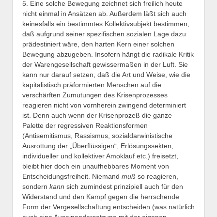
5. Eine solche Bewegung zeichnet sich freilich heute
nicht einmal in Ansätzen ab. Außerdem läßt sich auch
keinesfalls ein bestimmtes Kollektivsubjekt bestimmen,
daß aufgrund seiner spezifischen sozialen Lage dazu
prädestiniert wäre, den harten Kern einer solchen
Bewegung abzugeben. Insofern hängt die radikale Kritik
der Warengesellschaft gewissermaßen in der Luft. Sie
kann nur darauf setzen, daß die Art und Weise, wie die
kapitalistisch präformierten Menschen auf die
verschärften Zumutungen des Krisenprozesses
reagieren nicht von vornherein zwingend determiniert
ist. Denn auch wenn der Krisenprozeß die ganze
Palette der regressiven Reaktionsformen
(Antisemitismus, Rassismus, sozialdarwinistische
Ausrottung der „Überflüssigen“, Erlösungssekten,
individueller und kollektiver Amoklauf etc.) freisetzt,
bleibt hier doch ein unaufhebbares Moment von
Entscheidungsfreiheit. Niemand
muß
so reagieren,
sondern
kann
sich zumindest prinzipiell auch für den
Widerstand und den Kampf gegen die herrschende
Form der Vergesellschaftung entscheiden (was natürlich