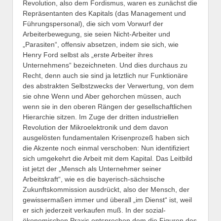
Revolution, also dem Fordismus, waren es zunächst die
Repräsentanten des Kapitals (das Management und
Führungspersonal), die sich vom Vorwurf der
Arbeiterbewegung, sie seien Nicht-Arbeiter und
„Parasiten“, offensiv absetzen, indem sie sich, wie
Henry Ford selbst als „erste Arbeiter ihres
Unternehmens“ bezeichneten. Und dies durchaus zu
Recht, denn auch sie sind ja letztlich nur Funktionäre
des abstrakten Selbstzwecks der Verwertung, von dem
sie ohne Wenn und Aber gehorchen müssen, auch
wenn sie in den oberen Rängen der gesellschaftlichen
Hierarchie sitzen. Im Zuge der dritten industriellen
Revolution der Mikroelektronik und dem davon
ausgelösten fundamentalen Krisenprozeß haben sich
die Akzente noch einmal verschoben: Nun identifiziert
sich umgekehrt die Arbeit mit dem Kapital. Das Leitbild
ist jetzt der „Mensch als Unternehmer seiner
Arbeitskraft“, wie es die bayerisch-sächsische
Zukunftskommission ausdrückt, also der Mensch, der
gewissermaßen immer und überall „im Dienst“ ist, weil
er sich jederzeit verkaufen muß. In der sozial-
ökonomischen Praxis entsprechen dem die Figuren des