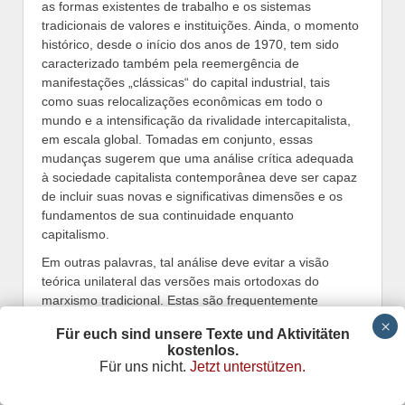
as formas existentes de trabalho e os sistemas
tradicionais de valores e instituições. Ainda, o momento
histórico, desde o início dos anos de 1970, tem sido
caracterizado também pela reemergência de
manifestações „clássicas“ do capital industrial, tais
como suas relocalizações econômicas em todo o
mundo e a intensificação da rivalidade intercapitalista,
em escala global. Tomadas em conjunto, essas
mudanças sugerem que uma análise crítica adequada
à sociedade capitalista contemporânea deve ser capaz
de incluir suas novas e significativas dimensões e os
fundamentos de sua continuidade enquanto
capitalismo.
Em outras palavras, tal análise deve evitar a visão
teórica unilateral das versões mais ortodoxas do
marxismo tradicional. Estas são frequentemente
capazes de afirmar que crises e rivalidade
Für euch sind unsere Texte und Aktivitäten
intercapitalistas são características que acompanham a
kostenlos.
evolução do capitalismo (apesar da emergência do
Für uns nicht.
Jetzt unterstützen.
Estado intervencionista); mas incapazes de se reportar
às mudanças históricas qualitativas na identidade e na