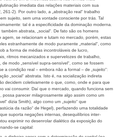
glutinação imediata das relações materiais com sua
 2, 261-2). Por outro lado, a „abstração real“ trabalho
em sujeito, sem uma vontade consciente por trás. Tal
nimamente: tal é a especificidade da dominação moderna.
é também abstrata, „social“. De fato são os homens
que agem, se relacionam e lutam no mercado, porém, estas
eles estranhamente de modo puramente „material“, como
ob a forma de médias incontroláveis de lucro,
ais, ritmos mecanizados e supervelozes de trabalho,
é, de modo „sensível supra-sensível“, como se fossem
se a condição real – embora não a formal – de „sujeito“:
ção „social“ abstrata. Isto é, na socialização indireta
não decidem coletivamente o que, como, onde e para que
mo vai consumir. Daí que o mercado, quando funciona sem
tc.), possa parecer milagrosamente algo assim como um
vel“ dizia Smith), algo como um „sujeito“ que
„astúcia da razão“ de Hegel), perfazendo uma totalidade
que suporta negações internas, desequilíbrios inter-
entou exprimir no desenrolar dialético da exposição do
rnando-se capital:
eja, o dinheiro agora com a determinação de capital (na