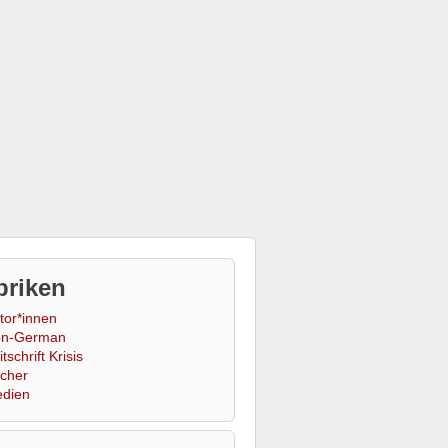
briken
tor*innen
n-German
tschrift Krisis
cher
dien