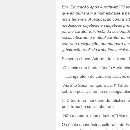
Em „Educação após Auschwitz“ Theod
que empurraram a humanidade à barb
mais terríveis. A „educação contra a 
mediações objetivas e subjetivas p
para o caráter fetichista da socieda
social abstrato e o atual caráter da i
contra a resignação, aponta para a 
„abstração real“ do trabalho social e
Palavras-chave: Adorno, fetichismo, 
„O iluminismo é totalitário“ (Horkhei
„…atingir além do conceito através d
„Abre-te Sésamo, quero sair!“ (S. Je
sobre o positivismo na sociologia al
1. O teorema marxiano do fetichismo
pelo trabalho social abstrato
„Não o sabem, mas o fazem““(Marx, 
O século da indústria cultural e do E