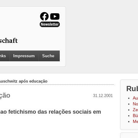
Search
nks
Impressum
Suche
for:
Search Button
uschwitz após educação
Ru
ção
31.12.2001
Au
No
Zei
ao fetichismo das relações sociais em
Bü
Me