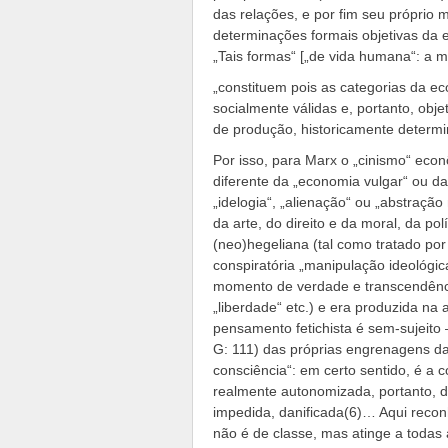
das relações, e por fim seu próprio 
determinações formais objetivas da e
„Tais formas“ [„de vida humana“: a me
„constituem pois as categorias da 
socialmente válidas e, portanto, obj
de produção, historicamente determin
Por isso, para Marx o „cinismo“ econ
diferente da „economia vulgar“ ou da
„idelogia“, „alienação“ ou „abstração
da arte, do direito e da moral, da pol
(neo)hegeliana (tal como tratado po
conspiratória „manipulação ideológica
momento de verdade e transcendência
„liberdade“ etc.) e era produzida na 
pensamento fetichista é sem-sujeito 
G: 111) das próprias engrenagens da 
consciência“: em certo sentido, é a c
realmente autonomizada, portanto, d
impedida, danificada(6)… Aqui reco
não é de classe, mas atinge a todas