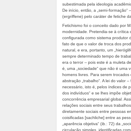
subestimada pela ideologia acadêmi
De início, então, a „semi-formação“
(ergriffene) pelo caráter de fetiche d
Fetichismo foi o conceito dado por M
modernidade. Pretendia-se à crític
configurada como sistema produtor d
fato de que o valor de troca dos pro
natural, e era, portanto, um „hierógl
sempre determinado tempo de trabalh
era o terror – pois este é a muleta d
é, uma „sociedade“ que não é uma v
homens livres. Para serem trocados 
abstração „trabalho“. A lei do valor
necessário, isto é, pelos índices de 
dos indivíduos“ e se lhes impõe objet
concorrência empresarial global. Ass
relações sociais entre seus trabalho
diretamente sociais entre pessoas e
coisificadas [sachliche] entre as pess
„aparência objetiva“ (ib.: 72) da „so
circulação simples, identificadas c