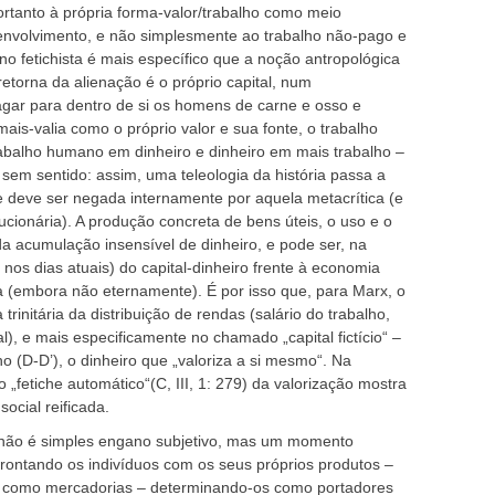
 portanto à própria forma-valor/trabalho como meio
envolvimento, e não simplesmente ao trabalho não-pago e
no fetichista é mais específico que a noção antropológica
retorna da alienação é o próprio capital, num
gar para dentro de si os homens de carne e osso e
 mais-valia como o próprio valor e sua fonte, o trabalho
trabalho humano em dinheiro e dinheiro em mais trabalho –
sem sentido: assim, uma teleologia da história passa a
ue deve ser negada internamente por aquela metacrítica (e
lucionária). A produção concreta de bens úteis, o uso e o
a acumulação insensível de dinheiro, e pode ser, na
os dias atuais) do capital-dinheiro frente à economia
a (embora não eternamente). É por isso que, para Marx, o
trinitária da distribuição de rendas (salário do trabalho,
al), e mais especificamente no chamado „capital fictício“ –
ho (D-D’), o dinheiro que „valoriza a si mesmo“. Na
 o „fetiche automático“(C, III, 1: 279) da valorização mostra
ocial reificada.
x não é simples engano subjetivo, mas um momento
nfrontando os indivíduos com os seus próprios produtos –
) como mercadorias – determinando-os como portadores