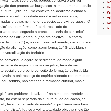
witz“, aliás sobre cujos portões constava o terrível
Na
a negação das promessas burguesas, nomeadamente daquilo
Kr
cultural“ (Bildung). No contexto do idealismo alemão a
Kr
ência social, maioridade moral e autonomia ética,
Ar
ornadas efetivas no interior da sociedade civil-burguesa. O
Ko
ulto“ ou „bem formado“, seria resultado do
► 
tanto, que, segundo a crença, deixaria de ser „mito“,
como nos diz Adorno, o „espírito objetivo“ – a esfera
is e da cultura(1) –, no seu desenvolvimento, cristalizou-se
ção da alienação: como „semi-formação“ (Halbbildung)
 universalização da barbárie.
l se converteu e agora se sedimenta, de modo algum
écie de espírito objetivo negativo, teria de ser
to social e do próprio conceito de formação cultural. Ela
lizada, a onipresença do espírito alienado (entfremdeten
 seu sentido, não precede à formação cultural, mas a
gia“, um problema „localizado“ na atmosfera rarefeita das
tanto, na esfera separada da cultura ou da educação, de
cal „desencantamento do mundo“, o problema será bem
materialista“: liga-se à velha totalidade objetiva (hoje tão