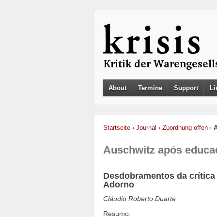
About
Termine
Support
Li
Startseite
›
Journal
›
Zuordnung offen
›
A
Auschwitz após educa
Desdobramentos da crítica 
Adorno
Cláudio Roberto Duarte
Resumo: