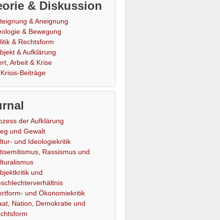
orie & Diskussion
teignung & Aneignung
eologie & Bewegung
litik & Rechtsform
bjekt & Aufklärung
rt, Arbeit & Krise
Krisis-Beiträge
rnal
ozess der Aufklärung
ieg und Gewalt
ltur- und Ideologiekritik
tisemitismus, Rassismus und
lturalismus
bjektkritik und
schlechterverhältnis
rtform- und Ökonomiekritik
aat, Nation, Demokratie und
chtsform