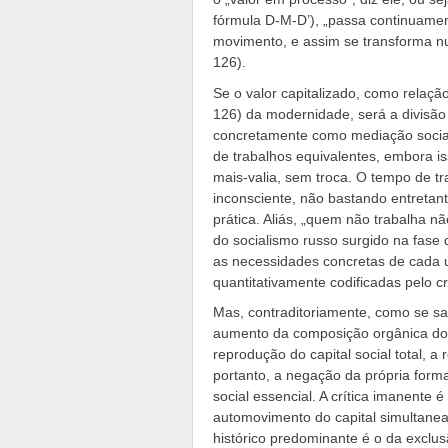
fórmula D-M-D’), „passa continuame
movimento, e assim se transforma num
126).
Se o valor capitalizado, como relação
126) da modernidade, será a divisão 
concretamente como mediação social 
de trabalhos equivalentes, embora 
mais-valia, sem troca. O tempo de t
inconsciente, não bastando entretan
prática. Aliás, „quem não trabalha 
do socialismo russo surgido na fas
as necessidades concretas de cada 
quantitativamente codificadas pelo cri
Mas, contraditoriamente, como se sa
aumento da composição orgânica do c
reprodução do capital social total, a
portanto, a negação da própria forma
social essencial. A crítica imanente é
automovimento do capital simultaneam
histórico predominante é o da exclu