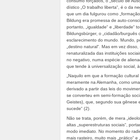
consumo forçados, o „século de Ausch
dístico „O trabalho liberta“, é o d
que um dia fulgurou como „formação 
Bildung era promessa de auto-consci
portanto, „igualdade“ e „liberdade“ t
Bildungsbürger, o „cidadão/burguês c
esclarecimento do mundo. Mundo, por
„destino natural“. Mas em vez disso, 
renaturalizada das instituições socia
no negativo, numa espécie de aliena
que tende à universalização social, à
„Naquilo em que a formação cultura
meramente na Alemanha, como uma esp
derivado a partir das leis do movimen
se converteu em semi-formação socia
Geistes), que, segundo sua gênese e
sucede“ (2).
Não se trata, porém, de mera „ideolo
altas „superestruturas sociais“, por
modo imediato. No momento do radi
mais rasteiro, muito mais „prático“ e „