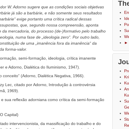
The
or W. Adorno sugere que as condições sociais objetivas
En
árie já são a barbárie, e não somente seus resultados
Id
barbárie“ exige portanto uma crítica radical dessas
Po
ressupostas, que, segundo nossa compreensão, aponta
Su
de da mercadoria, do processo (de-)formativo pelo trabalho
We
deologia, numa fase de „ideologia zero“. Por outro lado,
► 
constituição de uma „imanência fora da imanência“ da
 da forma-valor.
formação, semi-formação, ideologia, crítica imanente
Jou
mer e Adorno, Dialética do Iluminismo, 1947).
Pr
o conceito“ (Adorno, Dialética Negativa, 1966).
Kr
Ku
rzy Lec, citado por Adorno, Introdução à controvérsia
An
emã, 1969).
Ku
 e sua reflexão adorniana como crítica da semi-formação
Su
Ge
We
O Capital)
St
stado intervencionista, da massificação do trabalho e do
Re