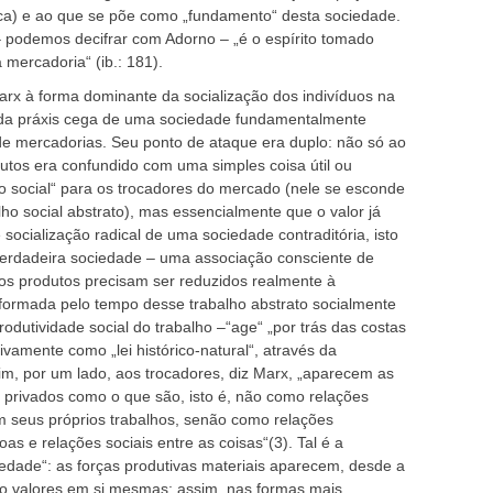
ca) e ao que se põe como „fundamento“ desta sociedade.
 – podemos decifrar com Adorno – „é o espírito tomado
a mercadoria“ (ib.: 181).
arx à forma dominante da socialização dos indivíduos na
a da práxis cega de uma sociedade fundamentalmente
e mercadorias. Seu ponto de ataque era duplo: não só ao
dutos era confundido com uma simples coisa útil ou
ifo social“ para os trocadores do mercado (nele se esconde
o social abstrato), mas essencialmente que o valor já
e socialização radical de uma sociedade contraditória, isto
erdadeira sociedade – uma associação consciente de
os produtos precisam ser reduzidos realmente à
 – formada pelo tempo desse trabalho abstrato socialmente
produtividade social do trabalho –“age“ „por trás das costas
ivamente como „lei histórico-natural“, através da
im, por um lado, aos trocadores, diz Marx, „aparecem as
s privados como o que são, isto é, não como relações
m seus próprios trabalhos, senão como relações
oas e relações sociais entre as coisas“(3). Tal é a
ciedade“: as forças produtivas materiais aparecem, desde a
omo valores em si mesmas; assim, nas formas mais