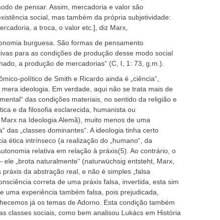
modo de pensar. Assim, mercadoria e valor são
xistência social, mas também da própria subjetividade:
rcadoria, a troca, o valor etc.], diz Marx,
economia burguesa. São formas de pensamento
etivas para as condições de produção desse modo social
ado, a produção de mercadorias“ (C, I, 1: 73, g.m.).
ômico-político de Smith e Ricardo ainda é „ciência“,
 mera ideologia. Em verdade, aqui não se trata mais de
 mental“ das condições materiais, no sentido da religião e
ítica e da filosofia esclarecida, humanista ou
r Marx na Ideologia Alemã), muito menos de uma
“ das „classes dominantes“. A ideologia tinha certo
 ética intrínseco (a realização do „humano“, da
autonomia relativa em relação à práxis(5). Ao contrário, o
– ele „brota naturalmente“ (naturwüchsig entsteht, Marx,
práxis da abstração real, e não é simples „falsa
onsciência correta de uma práxis falsa, invertida, esta sim
e uma experiência também falsa, pois prejudicada,
nhecemos já os temas de Adorno. Esta condição também
 as classes sociais, como bem analisou Lukács em História