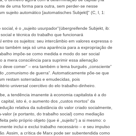
nte de uma forma para outra, sem perder-se nesse
 sujeito automático [automatisches Subjekt]“ (C, I, 1:
 social, é o „sujeito usurpador“(übergreifende Subjekt, ib:
social e técnica do trabalho que funcionará
entre os sujeitos: seu intercâmbio em valores expressa o
isso também seja só uma aparência para a expropriação de
rabalho impõe-se como medida e modo do ser social
to a mera consciência para suprimir essa alienação
não deve comer“ – era também o lema burguês „consciente“
e do „comunismo de guerra“. Automaticamente põe-se que
um restam soterradas e emudecidas, pois
tério universal coercitivo do elo trabalho-dinheiro.
be, a tendência imanente à economia capitalista é a do
apital, isto é, o aumento dos „custos mortos“ da
 redução relativa da substância do valor criado socialmente,
-valor (e portanto, do trabalho social) como mediação
 feita pelo próprio objeto (que é „sujeito“) a si mesmo: o
ente inclui e exclui trabalho necessário – e seu impulso
são. Assim, a crítica de Marx pode ser subentendida como