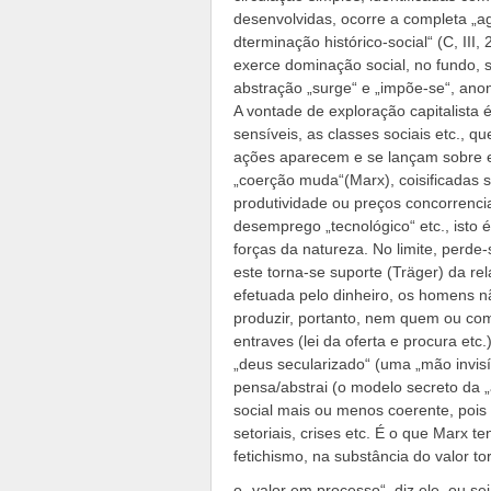
desenvolvidas, ocorre a completa „a
dterminação histórico-social“ (C, III,
exerce dominação social, no fundo, s
abstração „surge“ e „impõe-se“, ano
A vontade de exploração capitalista 
sensíveis, as classes sociais etc., 
ações aparecem e se lançam sobre 
„coerção muda“(Marx), coisificadas s
produtividade ou preços concorrenci
desemprego „tecnológico“ etc., isto 
forças da natureza. No limite, perde-
este torna-se suporte (Träger) da rela
efetuada pelo dinheiro, os homens 
produzir, portanto, nem quem ou co
entraves (lei da oferta e procura e
„deus secularizado“ (uma „mão invisí
pensa/abstrai (o modelo secreto da 
social mais ou menos coerente, pois 
setoriais, crises etc. É o que Marx t
fetichismo, na substância do valor to
o „valor em processo“, diz ele, ou s