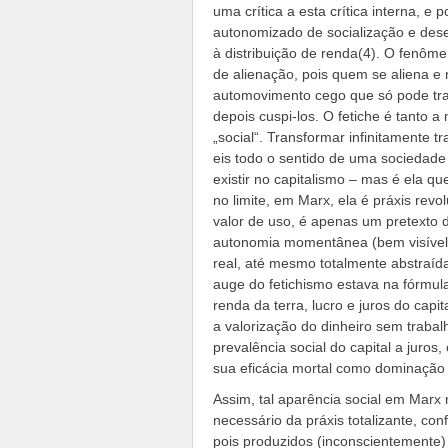
uma crítica a esta crítica interna, e
autonomizado de socialização e des
à distribuição de renda(4). O fenôme
de alienação, pois quem se aliena e 
automovimento cego que só pode tra
depois cuspi-los. O fetiche é tanto a
„social“. Transformar infinitamente 
eis todo o sentido de uma sociedade 
existir no capitalismo – mas é ela q
no limite, em Marx, ela é práxis revo
valor de uso, é apenas um pretexto d
autonomia momentânea (bem visível n
real, até mesmo totalmente abstraíd
auge do fetichismo estava na fórmula 
renda da terra, lucro e juros do capit
a valorização do dinheiro sem trabal
prevalência social do capital a juros,
sua eficácia mortal como dominação s
Assim, tal aparência social em Mar
necessário da práxis totalizante, co
pois produzidos (inconscientemente