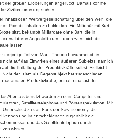
it der großen Eroberungen angerückt. Damals konnte
r Zivilisationen« sprechen.
er inhaltslosen Weltvergesellschaftung über den Wert, die
denen Pseudo-Inhalten zu bekleiden. Ein Millionär mit Bart,
otte sitzt, bekämpft Milliardäre ohne Bart, die in
st einmal deren Angestellte um – denn wenn sich die
aare lassen.
hr derjenige Teil von Marx‘ Theorie bewahrheitet, in
s nicht auf das Einwirken eines äußeren Subjekts, nämlich
 auf die Entfaltung der Produktivkräfte selbst. Vielleicht
n. Nicht der Islam als Gegensubjekt hat zugeschlagen,
 modernsten Produktivkräfte, beinah eine List der
 des Attentats benutzt worden zu sein: Computer und
mulatoren, Satellitentelephone und Börsenspekulation. Mit
im Unterschied zu den Fans der New Economy, die
el kennen und im entscheidenden Augenblick die
schenmesser und das Satellitentelephon durch
etzen wissen.