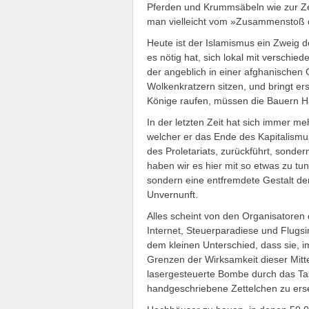
Pferden und Krummsäbeln wie zur Ze
man vielleicht vom »Zusammenstoß de
Heute ist der Islamismus ein Zweig d
es nötig hat, sich lokal mit verschie
der angeblich in einer afghanischen Gr
Wolkenkratzern sitzen, und bringt er
Könige raufen, müssen die Bauern H
In der letzten Zeit hat sich immer me
welcher er das Ende des Kapitalismu
des Proletariats, zurückführt, sondern
haben wir es hier mit so etwas zu tu
sondern eine entfremdete Gestalt der
Unvernunft.
Alles scheint von den Organisatoren
Internet, Steuerparadiese und Flugsi
dem kleinen Unterschied, dass sie, 
Grenzen der Wirksamkeit dieser Mitt
lasergesteuerte Bombe durch das Ta
handgeschriebene Zettelchen zu ers