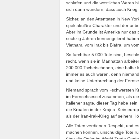
schlafen und die westlichen Waren bi
sich dann wundern, dass auch Krieg
Sicher, an den Attentaten in New Yo
spektakuläre Charakter und der unbe
Aber im Grunde ist Amerika nur das p
sechzig Jahren kennengelernt haben
Vietnam, vom Irak bis Biafra, um vo
So furchtbar 5 000 Tote sind, beschl
recht, wenn sie in Manhattan arbeiten
200 000 Tschetschenen, eine halbe M
immer es auch waren, denn niemand 
und keine Unterbrechung der Fern
Niemand sprach vom »schwersten Kri
im Fernsehsessel zusammen, als die
Italiener sagte, dieser Tag habe sei
die Kroaten in der Krajna. Kein eur
als der Iran-Irak-Krieg auf seinem H
Alle Toten verdienen Respekt, und es
machen können, unschuldige Tote rühr
über die Opfer im World Trade Center