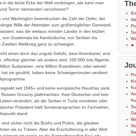
The
s in die letzte Ecke der Welt vordringen, wie kann man
 und Terror niemanden verschonen?
En
rk und Washington beeindrucken die Zahl der Opfer, der
Id
dingte Wille der Attentäter zum größtmöglichen Gemetzel.
Po
assiert, was die weitaus meisten Länder in den letzten
Su
, von Guatemala bis Kambodscha, von Serbien bis
We
m Zweiten Weltkrieg ganz zu schweigen.
► 
eicht einen doch das ungute Gefühl, dass Amerikaner, erst
, offenbar gleicher als andere sind. 100 000 tote Algerier,
Jou
illion Sudanesen, eine Million Ruandesen, oder wieviel
hat sie gezählt, haben keine Schweigeminuten verdient
Pr
sehprogramme.
Kr
Ku
egsakt seit 1945« und keine europäische Hausfrau sank
An
 Russen Groszny plattmachten. Kein Deutscher und kein
Ku
n Leben verändert, als die Serben in Tuzla mordeten oder
Su
opäischer Präsident hielt Sonderansprachen im Fernsehen,
Ge
öhepunkt stand.
We
 sind sicher nicht die Bushs und Putins, die glauben
St
ten sie zu Tränen. Aber die Erschütterung in aller Welt
Re
 erinnert ein wenig an die Sympathiewellen für Lady