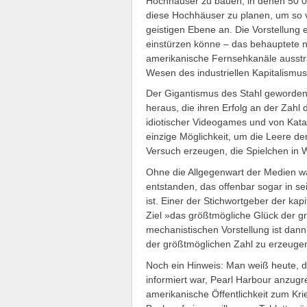
Hochhäuser zu bauen, in denen 50 0
diese Hochhäuser zu planen, um so v
geistigen Ebene an. Die Vorstellung
einstürzen könne – das behauptete nä
amerikanische Fernsehkanäle ausstr
Wesen des industriellen Kapitalismus 
Der Gigantismus des Stahl geworden
heraus, die ihren Erfolg an der Zahl
idiotischer Videogames und von Kata
einzige Möglichkeit, um die Leere de
Versuch erzeugen, die Spielchen in W
Ohne die Allgegenwart der Medien wäre
entstanden, das offenbar sogar in s
ist. Einer der Stichwortgeber der ka
Ziel »das größtmögliche Glück der g
mechanistischen Vorstellung ist dann
der größtmöglichen Zahl zu erzeuge
Noch ein Hinweis: Man weiß heute, d
informiert war, Pearl Harbour anzugr
amerikanische Öffentlichkeit zum Krie