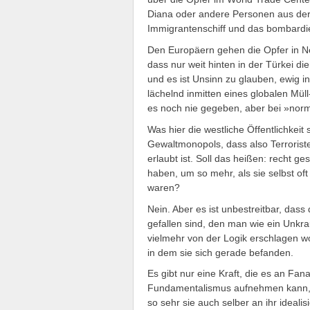
Diana oder andere Personen aus d
Immigrantenschiff und das bombardie
Den Europäern gehen die Opfer in Ne
dass nur weit hinten in der Türkei d
und es ist Unsinn zu glauben, ewig 
lächelnd inmitten eines globalen Mü
es noch nie gegeben, aber bei »nor
Was hier die westliche Öffentlichkeit
Gewaltmonopols, dass also Terrorist
erlaubt ist. Soll das heißen: recht g
haben, um so mehr, als sie selbst o
waren?
Nein. Aber es ist unbestreitbar, das
gefallen sind, den man wie ein Unkra
vielmehr von der Logik erschlagen wo
in dem sie sich gerade befanden.
Es gibt nur eine Kraft, die es an Fa
Fundamentalismus aufnehmen kann, u
so sehr sie auch selber an ihr idealis