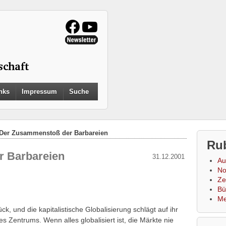
Search
nks
Impressum
Suche
for:
Search Button
Der Zusammenstoß der Barbareien
Ru
 Barbareien
31.12.2001
Au
No
Zei
Bü
Me
ck, und die kapitalistische Globalisierung schlägt auf ihr
s Zentrums. Wenn alles globalisiert ist, die Märkte nie