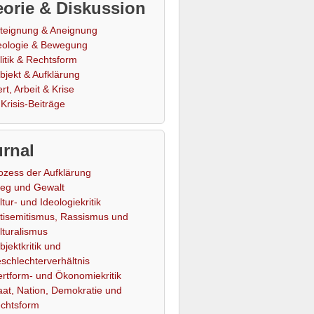
orie & Diskussion
teignung & Aneignung
eologie & Bewegung
litik & Rechtsform
bjekt & Aufklärung
rt, Arbeit & Krise
Krisis-Beiträge
rnal
ozess der Aufklärung
ieg und Gewalt
ltur- und Ideologiekritik
tisemitismus, Rassismus und
lturalismus
bjektkritik und
schlechterverhältnis
rtform- und Ökonomiekritik
aat, Nation, Demokratie und
chtsform