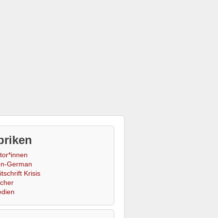
briken
tor*innen
n-German
tschrift Krisis
cher
dien