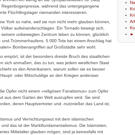
Na
er Regenbogenpresse, während das untergegangene
Kr
rte Flüchtlingslager niemanden interessieren.
Kr
Ar
w York so nahe, weil sie nun nicht mehr glauben können,
Ko
ie Völker aufeinanderschlagen. Ein Tornado bewegt sich,
► 
in seinem unbewegten Zentrum leben zu können, glücklich
ll- und Trümmerhaufens. 5 000 Tote bei einem Anschlag hat
malen« Bombenangriffen auf Großstädte sehr wohl.
 so empört, ist der besonders dreiste Bruch des staatlichen
en sich anmaßen, das zu tun, was jedem westlichen Staat
eschieht es den Amerikanern, warum sollen sie es besser
ft Haupt- oder Mitschuldige an den Kriegen anderswo
s die Opfer nicht einem »religösen Fanatismus« zum Opfer
ut aus dem Garten der Welt ausrupfen wird. Sie sind
rden, deren Hauptvertreter und -nutznießer das Land ist,
natismus und Vernichtungswut mit dem islamischen
nd das ist der Marktfundamentalismus. Die Islamisten,
iertes Mittelalter glauben mögen, sind ja keinesfalls mit