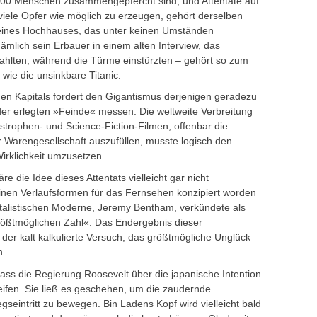
00 Menschen zusammengepfercht sind, und Attentate auf
iele Opfer wie möglich zu erzeugen, gehört derselben
 eines Hochhauses, das unter keinen Umständen
mlich sein Erbauer in einem alten Interview, das
ahlten, während die Türme einstürzten – gehört so zum
wie die unsinkbare Titanic.
en Kapitals fordert den Gigantismus derjenigen geradezu
 der erlegten »Feinde« messen. Die weltweite Verbreitung
strophen- und Science-Fiction-Filmen, offenbar die
r Warengesellschaft auszufüllen, musste logisch den
irklichkeit umzusetzen.
 die Idee dieses Attentats vielleicht gar nicht
einen Verlaufsformen für das Fernsehen konzipiert worden
pitalistischen Moderne, Jeremy Bentham, verkündete als
rößtmöglichen Zahl«. Das Endergebnis dieser
 der kalt kalkulierte Versuch, das größtmögliche Unglück
n.
ass die Regierung Roosevelt über die japanische Intention
eifen. Sie ließ es geschehen, um die zaudernde
gseintritt zu bewegen. Bin Ladens Kopf wird vielleicht bald