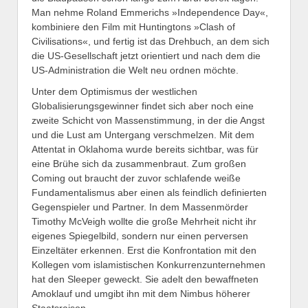
Man nehme Roland Emmerichs »Independence Day«,
kombiniere den Film mit Huntingtons »Clash of
Civilisations«, und fertig ist das Drehbuch, an dem sich
die US-Gesellschaft jetzt orientiert und nach dem die
US-Administration die Welt neu ordnen möchte.
Unter dem Optimismus der westlichen
Globalisierungsgewinner findet sich aber noch eine
zweite Schicht von Massenstimmung, in der die Angst
und die Lust am Untergang verschmelzen. Mit dem
Attentat in Oklahoma wurde bereits sichtbar, was für
eine Brühe sich da zusammenbraut. Zum großen
Coming out braucht der zuvor schlafende weiße
Fundamentalismus aber einen als feindlich definierten
Gegenspieler und Partner. In dem Massenmörder
Timothy McVeigh wollte die große Mehrheit nicht ihr
eigenes Spiegelbild, sondern nur einen perversen
Einzeltäter erkennen. Erst die Konfrontation mit den
Kollegen vom islamistischen Konkurrenzunternehmen
hat den Sleeper geweckt. Sie adelt den bewaffneten
Amoklauf und umgibt ihn mit dem Nimbus höherer