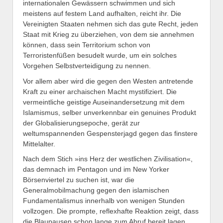
internationalen Gewässern schwimmen und sich
meistens auf festem Land aufhalten, reicht ihr. Die
Vereinigten Staaten nehmen sich das gute Recht, jeden
Staat mit Krieg zu überziehen, von dem sie annehmen
können, dass sein Territorium schon von
Terroristenfüßen besudelt wurde, um ein solches
Vorgehen Selbstverteidigung zu nennen.
Vor allem aber wird die gegen den Westen antretende
Kraft zu einer archaischen Macht mystifiziert. Die
vermeintliche geistige Auseinandersetzung mit dem
Islamismus, selber unverkennbar ein genuines Produkt
der Globalisierungsepoche, gerät zur
weltumspannenden Gespensterjagd gegen das finstere
Mittelalter.
Nach dem Stich »ins Herz der westlichen Zivilisation«,
das demnach im Pentagon und im New Yorker
Börsenviertel zu suchen ist, war die
Generalmobilmachung gegen den islamischen
Fundamentalismus innerhalb von wenigen Stunden
vollzogen. Die prompte, reflexhafte Reaktion zeigt, dass
die Blaupausen schon lange zum Abruf bereit lagen.