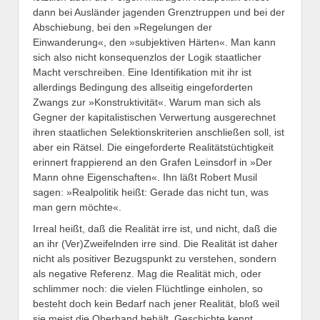
dann bei Ausländer jagenden Grenztruppen und bei der
Abschiebung, bei den »Regelungen der
Einwanderung«, den »subjektiven Härten«. Man kann
sich also nicht konsequenzlos der Logik staatlicher
Macht verschreiben. Eine Identifikation mit ihr ist
allerdings Bedingung des allseitig eingeforderten
Zwangs zur »Konstruktivität«. Warum man sich als
Gegner der kapitalistischen Verwertung ausgerechnet
ihren staatlichen Selektionskriterien anschließen soll, ist
aber ein Rätsel. Die eingeforderte Realitätstüchtigkeit
erinnert frappierend an den Grafen Leinsdorf in »Der
Mann ohne Eigenschaften«. Ihn läßt Robert Musil
sagen: »Realpolitik heißt: Gerade das nicht tun, was
man gern möchte«.
Irreal heißt, daß die Realität irre ist, und nicht, daß die
an ihr (Ver)Zweifelnden irre sind. Die Realität ist daher
nicht als positiver Bezugspunkt zu verstehen, sondern
als negative Referenz. Mag die Realität mich, oder
schlimmer noch: die vielen Flüchtlinge einholen, so
besteht doch kein Bedarf nach jener Realität, bloß weil
sie meist die Oberhand behält. Geschichte kennt