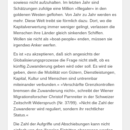
sowieso nicht aufzuhalten. Im letzten Jahr sind
Schätzungen zufolge eine Million »Illegaler« in den
goldenen Westen geflohen. Von Jahr zu Jahr werden es
mehr. Diese Welt treibt sie förmlich dazu. Dort, wo die
Kapitalverwertung immer weniger gelingt, verlassen die
Menschen ihre Länder gleich sinkenden Schiffen.
Wollen sie nicht als »boat-people« enden, müssen sie
irgendwo Anker werfen.
Es ist »zu akzeptieren, daß sich angesichts der
Globalisierungsprozesse die Frage nicht stellt, ob es
künftig Zuwanderung geben wird oder soll. Es wird sie
geben, denn die Mobilität von Gütern, Dienstleistungen,
Kapital, Kultur und Menschen sind untrennbar
miteinander verbunden.« »Verschärfte Grenzkontrollen
bremsen die Zuwanderung nicht«, schreibt der Wiener
Migrationsforscher Christof Parnreiter in der Schweizer
Zeitschrift Widerspruch (Nr. 37/99). »Nicht die Zahl der
Zuwanderer wird reguliert, sondern ihr rechtlicher
Status.«
Die Zahl der Aufgriffe und Abschiebungen kann nicht
einfach von den illegalen Eintritten abgezogen werden.