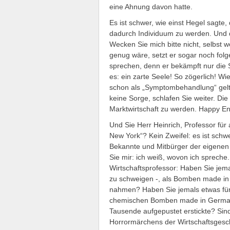
eine Ahnung davon hatte.
Es ist schwer, wie einst Hegel sagte
dadurch Individuum zu werden. Und d
Wecken Sie mich bitte nicht, selbst we
genug wäre, setzt er sogar noch folg
sprechen, denn er bekämpft nur die 
es: ein zarte Seele! So zögerlich! W
schon als „Symptombehandlung“ gelte
keine Sorge, schlafen Sie weiter. Di
Marktwirtschaft zu werden. Happy En
Und Sie Herr Heinrich, Professor für
New York“? Kein Zweifel: es ist schw
Bekannte und Mitbürger der eigene
Sie mir: ich weiß, wovon ich spreche
Wirtschaftsprofessor: Haben Sie je
zu schweigen -, als Bomben made i
nahmen? Haben Sie jemals etwas für
chemischen Bomben made in Germany
Tausende aufgepustet erstickte? Sind
Horrormärchens der Wirtschaftsgesch