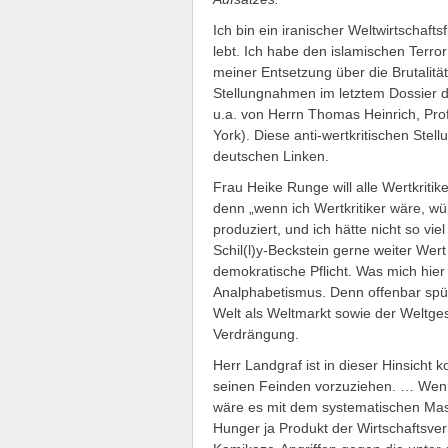
Ich bin ein iranischer Weltwirtschaft
lebt. Ich habe den islamischen Terror
meiner Entsetzung über die Brutalität
Stellungnahmen im letztem Dossier 
u.a. von Herrn Thomas Heinrich, Pro
York). Diese anti-wertkritischen Ste
deutschen Linken.
Frau Heike Runge will alle Wertkriti
denn „wenn ich Wertkritiker wäre, wür
produziert, und ich hätte nicht so vi
Schil(l)y-Beckstein gerne weiter Wert
demokratische Pflicht. Was mich hier 
Analphabetismus. Denn offenbar spür
Welt als Weltmarkt sowie der Weltges
Verdrängung.
Herr Landgraf ist in dieser Hinsicht 
seinen Feinden vorzuziehen. … Wenn n
wäre es mit dem systematischen Mas
Hunger ja Produkt der Wirtschaftsver