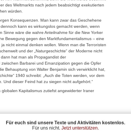
er des Weltmarkts nach jedem beabsichtigt exekutierten
ehen würden.
r morgen Konsequenzen. Man kann zwar das Geschehene
r dennoch kann es wirkungslos gemacht werden, wenn
em Sinne wäre die wahre Anteilnahme für die New Yorker
che Bewegung gegen den Marktfundamentalismus – eine
 ja nicht einmal denken wollen. Wenn man die Terroristen
schenwelt und der „Naturgeschichte“ der Moderne nicht
 dann hat man als Propagandist der
l zwischen Barbarei und Emanzipation gegen die Opfer
die Behauptung von Walter Benjamin sich verwirklicht hat,
chichte“ 1940 schreibt: „Auch die Toten werden, vor dem
in. Und dieser Feind hat zu siegen nicht aufgehört.“
globalen Kapitalismus zutiefst angewiderter Iraner
Für euch sind unsere Texte und Aktivitäten kostenlos.
Für uns nicht.
Jetzt unterstützen.