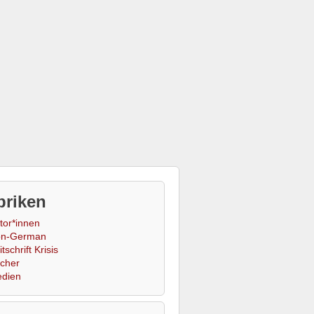
briken
tor*innen
n-German
tschrift Krisis
cher
dien