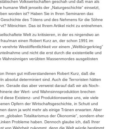
ätischen Volkswirtschaften geschah und daß man als
ne humane Welt jenseits der „Naturgeschichte“ einsetzt,
eben worden ist? Haben Sie in Ihren Seminaren das
s Geschichte des Tötens und des Nehmens für die Söhne
vt? Mitnichten. Das ist Ihrem Artikel nicht zu entnehmen.
llschaftete Welt zu kritisieren, in der es nirgendwo an
t frau/man einen Robert Kurz an, der schon 1991 im
r verehrte Westöffentlichkeit vor einem „Weltbürgerkrieg“
nteilnahme und nicht die erst durch die existentielle und
von Wahnsinnigen verübten Massenmordes ausgelösten
 von Ihnen gut mißverstandenen Robert Kurz, daß die
n absolut determiniert sind. Auch die Terroristen hätten
ten. Gerade das aber verweist darauf daß wir als Noch-
hinerie der Wert- und Wahnsinnsproduktion brechen
d diese Existenz- und Produktionsweise uns, wie viele
en Opfern der Wirtschaftsgeschichte, in Schutt und
en dann ja wohl mehr als einige Tränen erwarten. Aber
dem „globalen Totalitarismus der Ökonomie“, sondern eher
Linken Probleme haben. Dennoch glaube ich, daß Ihrer
est von Wahrheit zukommt, denn die Welt würde bestimmt