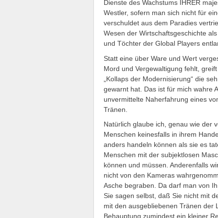
Dienste des Wachstums IHRER majest
Westler, sofern man sich nicht für ei
verschuldet aus dem Paradies vertri
Wesen der Wirtschaftsgeschichte al
und Töchter der Global Players entlar
Statt eine über Ware und Wert vergese
Mord und Vergewaltigung fehlt, greif
„Kollaps der Modernisierung“ die seh
gewarnt hat. Das ist für mich wahre A
unvermittelte Naherfahrung eines 
Tränen.
Natürlich glaube ich, genau wie der
Menschen keinesfalls in ihrem Handel
anders handeln können als sie es ta
Menschen mit der subjektlosen Masc
können und müssen. Anderenfalls wir
nicht von den Kameras wahrgenommen
Asche begraben. Da darf man von Ihn
Sie sagen selbst, daß Sie nicht mit 
mit den ausgebliebenen Tränen der 
Behauptung zumindest ein kleiner R