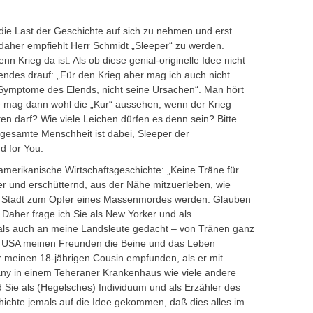
, die Last der Geschichte auf sich zu nehmen und erst
aher empfiehlt Herr Schmidt „Sleeper“ zu werden.
nn Krieg da ist. Als ob diese genial-originelle Idee nicht
endes drauf: „Für den Krieg aber mag ich auch nicht
Symptome des Elends, nicht seine Ursachen“. Man hört
ie mag dann wohl die „Kur“ aussehen, wenn der Krieg
n darf? Wie viele Leichen dürfen es denn sein? Bitte
e gesamte Menschheit ist dabei, Sleeper der
d for You.
 amerikanische Wirtschaftsgeschichte: „Keine Träne für
er und erschütternd, aus der Nähe mitzuerleben, wie
n Stadt zum Opfer eines Massenmordes werden. Glauben
. Daher frage ich Sie als New Yorker und als
mals auch an meine Landsleute gedacht – von Tränen ganz
n USA meinen Freunden die Beine und das Leben
 meinen 18-jährigen Cousin empfunden, als er mit
 in einem Teheraner Krankenhaus wie viele andere
 Sie als (Hegelsches) Individuum und als Erzähler des
ichte jemals auf die Idee gekommen, daß dies alles im