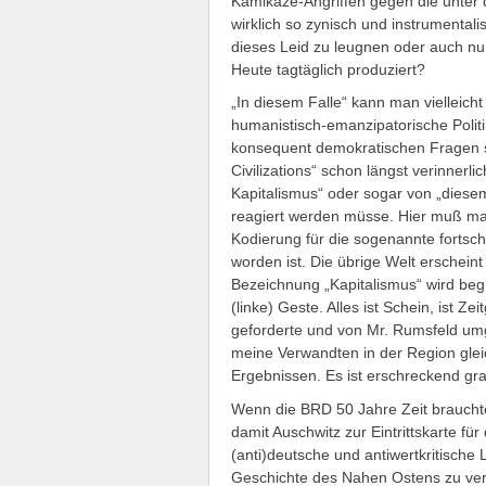
Kamikaze-Angriffen gegen die unter
wirklich so zynisch und instrumental
dieses Leid zu leugnen oder auch nur
Heute tagtäglich produziert?
„In diesem Falle“ kann man vielleicht
humanistisch-emanzipatorische Politi
konsequent demokratischen Fragen st
Civilizations“ schon längst verinnerli
Kapitalismus“ oder sogar von „diesem
reagiert werden müsse. Hier muß ma
Kodierung für die sogenannte fortsch
worden ist. Die übrige Welt erschein
Bezeichnung „Kapitalismus“ wird begri
(linke) Geste. Alles ist Schein, ist Z
geforderte und von Mr. Rumsfeld umg
meine Verwandten in der Region glei
Ergebnissen. Es ist erschreckend gra
Wenn die BRD 50 Jahre Zeit braucht
damit Auschwitz zur Eintrittskarte fü
(anti)deutsche und antiwertkritische
Geschichte des Nahen Ostens zu verd