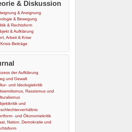
orie & Diskussion
teignung & Aneignung
eologie & Bewegung
litik & Rechtsform
bjekt & Aufklärung
rt, Arbeit & Krise
Krisis-Beiträge
rnal
ozess der Aufklärung
ieg und Gewalt
ltur- und Ideologiekritik
tisemitismus, Rassismus und
lturalismus
bjektkritik und
schlechterverhältnis
rtform- und Ökonomiekritik
aat, Nation, Demokratie und
chtsform