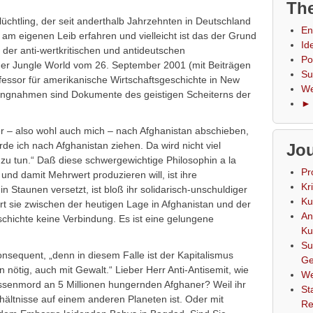
The
sflüchtling, der seit anderthalb Jahrzehnten in Deutschland
En
 am eigenen Leib erfahren und vielleicht ist das der Grund
Id
 der anti-wertkritischen und antideutschen
Po
der Jungle World vom 26. September 2001 (mit Beiträgen
Su
fessor für amerikanische Wirtschaftsgeschichte in New
We
llungnahmen sind Dokumente des geistigen Scheiterns der
► 
ker – also wohl auch mich – nach Afghanistan abschieben,
de ich nach Afghanistan ziehen. Da wird nicht viel
Jou
el zu tun.“ Daß diese schwergewichtige Philosophin a la
Pr
 und damit Mehrwert produzieren will, ist ihre
Kr
in Staunen versetzt, ist bloß ihr solidarisch-unschuldiger
Ku
t sie zwischen der heutigen Lage in Afghanistan und der
An
chichte keine Verbindung. Es ist eine gelungene
Ku
Su
konsequent, „denn in diesem Falle ist der Kapitalismus
Ge
ötig, auch mit Gewalt.“ Lieber Herr Anti-Antisemit, wie
We
senmord an 5 Millionen hungernden Afghaner? Weil ihr
St
hältnisse auf einem anderen Planeten ist. Oder mit
Re