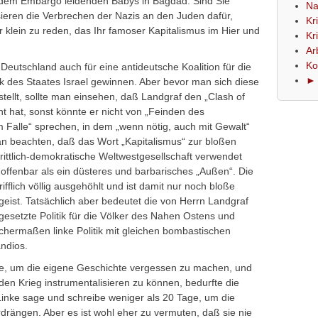
 dem Embargo leidenden Babys in Bagdad. Sind Sie
Na
isieren die Verbrechen der Nazis an den Juden dafür,
Kr
 klein zu reden, das Ihr famoser Kapitalismus im Hier und
Kr
Ar
Ko
 Deutschland auch für eine antideutsche Koalition für die
► 
k des Staates Israel gewinnen. Aber bevor man sich diese
ellt, sollte man einsehen, daß Landgraf den „Clash of
cht hat, sonst könnte er nicht von „Feinden des
 Falle“ sprechen, in dem „wenn nötig, auch mit Gewalt“
n beachten, daß das Wort „Kapitalismus“ zur bloßen
rittlich-demokratische Weltwestgesellschaft verwendet
t offenbar als ein düsteres und barbarisches „Außen“. Die
fflich völlig ausgehöhlt und ist damit nur noch bloße
eitgeist. Tatsächlich aber bedeutet die von Herrn Landgraf
esetzte Politik für die Völker des Nahen Ostens und
chermaßen linke Politik mit gleichen bombastischen
ndios.
e, um die eigene Geschichte vergessen zu machen, und
r den Krieg instrumentalisieren zu können, bedurfte die
 Linke sage und schreibe weniger als 20 Tage, um die
rängen. Aber es ist wohl eher zu vermuten, daß sie nie