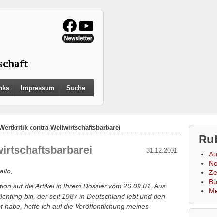
Search
nks
Impressum
Suche
for:
Search Button
Wertkritik contra Weltwirtschaftsbarbarei
Ru
wirtschaftsbarbarei
31.12.2001
Au
No
llo,
Zei
Bü
tion auf die Artikel in Ihrem Dossier vom 26.09.01. Aus
Me
chtling bin, der seit 1987 in Deutschland lebt und den
bt habe, hoffe ich auf die Veröffentlichung meines