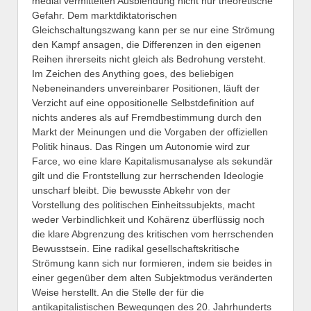
medial vermittelten Ausblendung nicht nur theoretische
Gefahr. Dem marktdiktatorischen
Gleichschaltungszwang kann per se nur eine Strömung
den Kampf ansagen, die Differenzen in den eigenen
Reihen ihrerseits nicht gleich als Bedrohung versteht.
Im Zeichen des Anything goes, des beliebigen
Nebeneinanders unvereinbarer Positionen, läuft der
Verzicht auf eine oppositionelle Selbstdefinition auf
nichts anderes als auf Fremdbestimmung durch den
Markt der Meinungen und die Vorgaben der offiziellen
Politik hinaus. Das Ringen um Autonomie wird zur
Farce, wo eine klare Kapitalismusanalyse als sekundär
gilt und die Frontstellung zur herrschenden Ideologie
unscharf bleibt. Die bewusste Abkehr von der
Vorstellung des politischen Einheitssubjekts, macht
weder Verbindlichkeit und Kohärenz überflüssig noch
die klare Abgrenzung des kritischen vom herrschenden
Bewusstsein. Eine radikal gesellschaftskritische
Strömung kann sich nur formieren, indem sie beides in
einer gegenüber dem alten Subjektmodus veränderten
Weise herstellt. An die Stelle der für die
antikapitalistischen Bewegungen des 20. Jahrhunderts