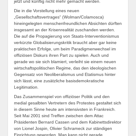
jetzt und künftig nicht mehr gemacht werden.
Die in die Vorstellung eines neuen
„Gesellschaftsvertrages“ (Wolman/Colamosca)
hineingelegten menschenfreundlichen Absichten dürften
insgesamt an der Krisenrealität zuschanden werden.
Die auf die Propagierung von Staats-Interventionismus
verkürzte Globalisierungskritik braucht aber gar keine
praktischen Erfolge, um beim Paradigmenwechsel im
offiziösen Diskurs ihren Part zu spielen. Auch und
gerade wo sie sich blamiert, verleiht sie einem neuen
wirtschaftspolitischen Regime, das den ideologischen
Gegensatz von Neoliberalismus und Etatismus hinter
sich lässt, eine zusätzliche basisdemokratische
Legitimation.
Das Zusammenspiel von offiziöser Politik und den
medial gesalbten Vertretern des Protestes gestaltet sich
in diesem Sinne heute am intensivsten in Frankreich.
Seit Mai 2001 sind Treffen zwischen dem Attac
Präsidenten Bernard Cassen und dem Kabinettsdirektor
von Lionel Jospin, Olivier Schrameck zur ständigen
Einrichtung geworden. Man kann nicht gerade