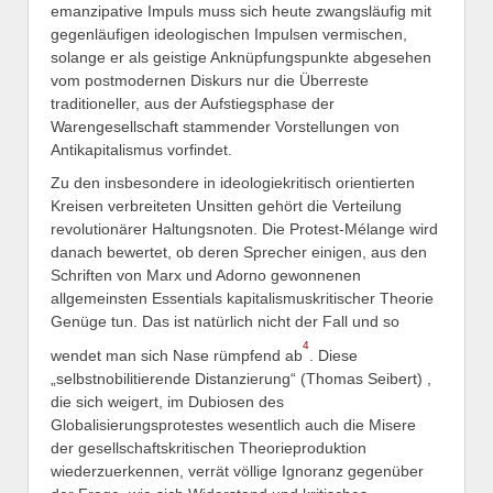
emanzipative Impuls muss sich heute zwangsläufig mit
gegenläufigen ideologischen Impulsen vermischen,
solange er als geistige Anknüpfungspunkte abgesehen
vom postmodernen Diskurs nur die Überreste
traditioneller, aus der Aufstiegsphase der
Warengesellschaft stammender Vorstellungen von
Antikapitalismus vorfindet.
Zu den insbesondere in ideologiekritisch orientierten
Kreisen verbreiteten Unsitten gehört die Verteilung
revolutionärer Haltungsnoten. Die Protest-Mélange wird
danach bewertet, ob deren Sprecher einigen, aus den
Schriften von Marx und Adorno gewonnenen
allgemeinsten Essentials kapitalismuskritischer Theorie
Genüge tun. Das ist natürlich nicht der Fall und so
4
wendet man sich Nase rümpfend ab
. Diese
„selbstnobilitierende Distanzierung“ (Thomas Seibert) ,
die sich weigert, im Dubiosen des
Globalisierungsprotestes wesentlich auch die Misere
der gesellschaftskritischen Theorieproduktion
wiederzuerkennen, verrät völlige Ignoranz gegenüber