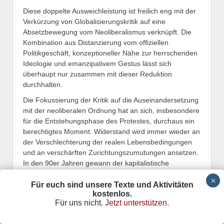
Diese doppelte Ausweichleistung ist freilich eng mit der
Verkürzung von Globalisierungskritik auf eine
Absetzbewegung vom Neoliberalismus verknüpft. Die
Kombination aus Distanzierung vom offiziellen
Politikgeschäft, konzeptioneller Nähe zur herrschenden
Ideologie und emanzipativem Gestus lässt sich
überhaupt nur zusammen mit dieser Reduktion
durchhalten.
Die Fokussierung der Kritik auf die Auseinandersetzung
mit der neoliberalen Ordnung hat an sich, insbesondere
für die Entstehungsphase des Protestes, durchaus ein
berechtigtes Moment. Widerstand wird immer wieder an
der Verschlechterung der realen Lebensbedingungen
und an verschärften Zurichtungszumutungen ansetzen.
In den 90er Jahren gewann der kapitalistische
Krisenprozess aber nun einmal unter neoliberalen
Vorzeichen an Fahrt. Mit der notwendigen
Für euch sind unsere Texte und Aktivitäten
kostenlos.
Konzentration auf diese neuere Entwicklung rückt
Für uns nicht.
Jetzt unterstützen.
insofern der vor-neoliberale Kapitalismus in ein
vergleichsweise günstiges Licht, als er im Kontrast zum