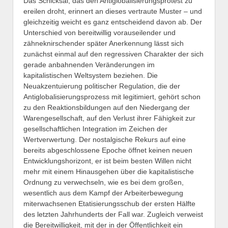
Das Schicksal, das den Antiglobalisierungsprotest zu
ereilen droht, erinnert an dieses vertraute Muster – und
gleichzeitig weicht es ganz entscheidend davon ab. Der
Unterschied von bereitwillig vorauseilender und
zähneknirschender später Anerkennung lässt sich
zunächst einmal auf den regressiven Charakter der sich
gerade anbahnenden Veränderungen im
kapitalistischen Weltsystem beziehen. Die
Neuakzentuierung politischer Regulation, die der
Antiglobalisierungsprozess mit legitimiert, gehört schon
zu den Reaktionsbildungen auf den Niedergang der
Warengesellschaft, auf den Verlust ihrer Fähigkeit zur
gesellschaftlichen Integration im Zeichen der
Wertverwertung. Der nostalgische Rekurs auf eine
bereits abgeschlossene Epoche öffnet keinen neuen
Entwicklungshorizont, er ist beim besten Willen nicht
mehr mit einem Hinausgehen über die kapitalistische
Ordnung zu verwechseln, wie es bei dem großen,
wesentlich aus dem Kampf der Arbeiterbewegung
miterwachsenen Etatisierungsschub der ersten Hälfte
des letzten Jahrhunderts der Fall war. Zugleich verweist
die Bereitwilligkeit, mit der in der Öffentlichkeit ein