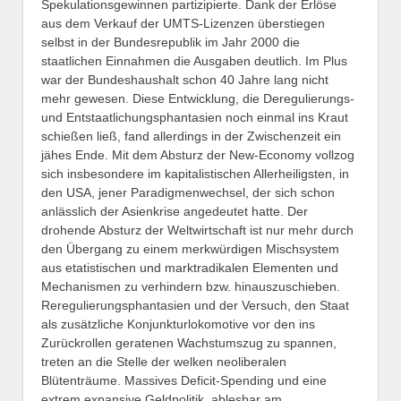
Spekulationsgewinnen partizipierte. Dank der Erlöse
aus dem Verkauf der UMTS-Lizenzen überstiegen
selbst in der Bundesrepublik im Jahr 2000 die
staatlichen Einnahmen die Ausgaben deutlich. Im Plus
war der Bundeshaushalt schon 40 Jahre lang nicht
mehr gewesen. Diese Entwicklung, die Deregulierungs-
und Entstaatlichungsphantasien noch einmal ins Kraut
schießen ließ, fand allerdings in der Zwischenzeit ein
jähes Ende. Mit dem Absturz der New-Economy vollzog
sich insbesondere im kapitalistischen Allerheiligsten, in
den USA, jener Paradigmenwechsel, der sich schon
anlässlich der Asienkrise angedeutet hatte. Der
drohende Absturz der Weltwirtschaft ist nur mehr durch
den Übergang zu einem merkwürdigen Mischsystem
aus etatistischen und marktradikalen Elementen und
Mechanismen zu verhindern bzw. hinauszuschieben.
Reregulierungsphantasien und der Versuch, den Staat
als zusätzliche Konjunkturlokomotive vor den ins
Zurückrollen geratenen Wachstumszug zu spannen,
treten an die Stelle der welken neoliberalen
Blütenträume. Massives Deficit-Spending und eine
extrem expansive Geldpolitik, ablesbar am