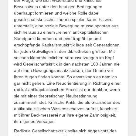
der Frage, wie sich Widerstand und kritisches
Bewusstsein unter den heutigen Bedingungen
überhaupt formieren und welche Rolle dabei
gesellschaftskritische Theorie spielen kann. Es wird
unterstellt, eine soziale Bewegung müsse spontan aus
sich heraus zu einem „reinen“ antikapitalistischen
Standpunkt kommen und eine tragfähige und
erschöpfende Kapitalismuskritik läge seit Generationen
für jeden Gutwilligen in den Bibliotheken greifbar. Mit
solchen klammheimlichen Voraussetzungen im Kopf
wird Gesellschaftskritik in den nächsten 100 Jahren nie
auf einen Bewegungsansatz stoßen, der Gnade vor
ihren Augen finden könnte. So etwas kann es nämlich
gar nicht geben. Eine Neuorientierung in Richtung einer
radikal-antikapitalistischen Praxis ist nur denkbar, wenn
sie mit einer theoretischen Neubestimmung
zusammenfindet. Kritische Kritik, die als Gralshüter des
antikapitalistischen Wissensschatzes auftritt, kaschiert
mit ihrer Beckmesserei nur ihre eigene Zahnlosigkeit,
ihr eigenes Versagen.
Radikale Gesellschaftskritik sollte sich angesichts des