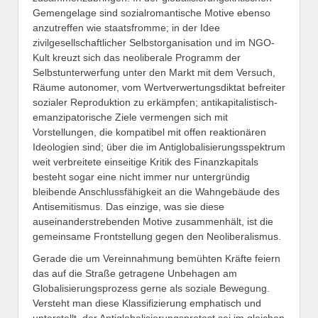
Gemengelage sind sozialromantische Motive ebenso
anzutreffen wie staatsfromme; in der Idee
zivilgesellschaftlicher Selbstorganisation und im NGO-
Kult kreuzt sich das neoliberale Programm der
Selbstunterwerfung unter den Markt mit dem Versuch,
Räume autonomer, vom Wertverwertungsdiktat befreiter
sozialer Reproduktion zu erkämpfen; antikapitalistisch-
emanzipatorische Ziele vermengen sich mit
Vorstellungen, die kompatibel mit offen reaktionären
Ideologien sind; über die im Antiglobalisierungsspektrum
weit verbreitete einseitige Kritik des Finanzkapitals
besteht sogar eine nicht immer nur untergründig
bleibende Anschlussfähigkeit an die Wahngebäude des
Antisemitismus. Das einzige, was sie diese
auseinanderstrebenden Motive zusammenhält, ist die
gemeinsame Frontstellung gegen den Neoliberalismus.
Gerade die um Vereinnahmung bemühten Kräfte feiern
das auf die Straße getragene Unbehagen am
Globalisierungsprozess gerne als soziale Bewegung.
Versteht man diese Klassifizierung emphatisch und
unterstellt, der Antiglobalisierungsprotest sei im gleichen