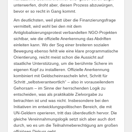
unterwerfen, droht aber, diesen Prozess abzuwürgen,
bevor er so recht in Gang kommt.
Am deutlichsten, weil platt über die Finanzierungsfrage
vermittelt, wird wohl bei den mit dem
Antiglobalisierungsprotest verbandelten NGO-Projekten
sichtbar, wie die offizielle Anerkennung das Abdriften
einleiten kann. Wo der Sog einer breiteren sozialen
Bewegung ebenso fehlt wie eine klare programmatische
Orientierung, reicht meist schon die Aussicht auf
staatliche Unterstützung, um die berühmte Schere im
eigenen Kopf zu installieren. Offizielle Anerkennung
kombiniert mit Geldscheinrascheln lehrt, Schritt für
Schritt „selbstverantwortlich“ – also in vorauseilendem
Gehorsam – im Sinne der herrschenden Logik zu
entscheiden, was als praktikable Zielvorgabe zu
betrachten ist und was nicht. Insbesondere bei den
Initiativen im entwicklungspolitischen Bereich, die mit
UN-Geldern operieren, tritt das überdeutlich hervor. Die
gleiche Vereinnahmungslogik setzt sich aber auch dort
durch, wo es um die Teilnahmeberechtigung am großen
offiziösen Diskurs geht.