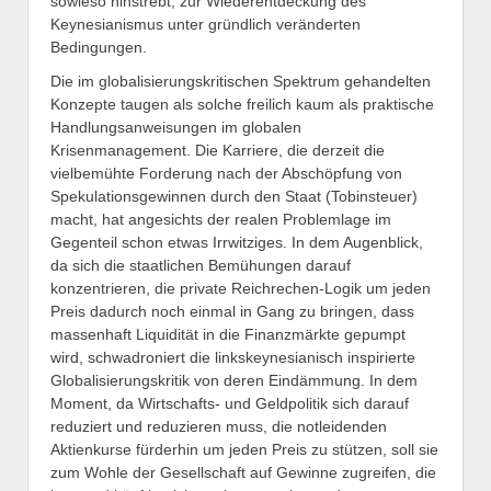
sowieso hinstrebt, zur Wiederentdeckung des
Keynesianismus unter gründlich veränderten
Bedingungen.
Die im globalisierungskritischen Spektrum gehandelten
Konzepte taugen als solche freilich kaum als praktische
Handlungsanweisungen im globalen
Krisenmanagement. Die Karriere, die derzeit die
vielbemühte Forderung nach der Abschöpfung von
Spekulationsgewinnen durch den Staat (Tobinsteuer)
macht, hat angesichts der realen Problemlage im
Gegenteil schon etwas Irrwitziges. In dem Augenblick,
da sich die staatlichen Bemühungen darauf
konzentrieren, die private Reichrechen-Logik um jeden
Preis dadurch noch einmal in Gang zu bringen, dass
massenhaft Liquidität in die Finanzmärkte gepumpt
wird, schwadroniert die linkskeynesianisch inspirierte
Globalisierungskritik von deren Eindämmung. In dem
Moment, da Wirtschafts- und Geldpolitik sich darauf
reduziert und reduzieren muss, die notleidenden
Aktienkurse fürderhin um jeden Preis zu stützen, soll sie
zum Wohle der Gesellschaft auf Gewinne zugreifen, die