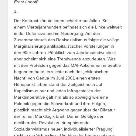
Ernst Lohoff
1.
Der Kontrast könnte kaum schärfer ausfallen. Seit
einem Vierteljahrhundert befindet sich die Linke weltweit
in der Defensive und im Niedergang. Auf den
Zusammenbruch des Realsozialismus folgte die völlige
Marginalisierung antikapitalistischer Vorstellungen in
den 90er Jahren. Pünktlich zum Jahrtausendwechsel
aber scheint sich eine Trendwende anzudeuten. Was
mit den Protesten gegen das MAI-Abkommen in Seattle
begonnen hatte, erreichte nach der „chilenischen
Nacht“ von Genua im Juni 2001 einen ersten
Höhepunkt. Eben stand der Zeitgeist noch auf
Kapitalismus pur und jedes Infragestellen der
Marktimperative galt ihm als so abwegig wie eine
Polemik gegen die Schwerkraft und ihre Folgen;
plötzlich macht sich Argwohn gegenüber der Diktatur
der reinen Marktlogik breit. Der im Gefolge der
neoliberalen Revolution triumphierende
Sozialdarwinismus neuer, individualisierter Prägung
rückt in die Schusslinie. Die Idee der Emanzipation ist