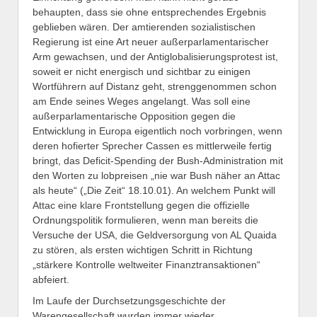
behaupten, dass sie ohne entsprechendes Ergebnis
geblieben wären. Der amtierenden sozialistischen
Regierung ist eine Art neuer außerparlamentarischer
Arm gewachsen, und der Antiglobalisierungsprotest ist,
soweit er nicht energisch und sichtbar zu einigen
Wortführern auf Distanz geht, strenggenommen schon
am Ende seines Weges angelangt. Was soll eine
außerparlamentarische Opposition gegen die
Entwicklung in Europa eigentlich noch vorbringen, wenn
deren hofierter Sprecher Cassen es mittlerweile fertig
bringt, das Deficit-Spending der Bush-Administration mit
den Worten zu lobpreisen „nie war Bush näher an Attac
als heute“ („Die Zeit“ 18.10.01). An welchem Punkt will
Attac eine klare Frontstellung gegen die offizielle
Ordnungspolitik formulieren, wenn man bereits die
Versuche der USA, die Geldversorgung von AL Quaida
zu stören, als ersten wichtigen Schritt in Richtung
„stärkere Kontrolle weltweiter Finanztransaktionen“
abfeiert.
Im Laufe der Durchsetzungsgeschichte der
Warengesellschaft wurden immer wieder