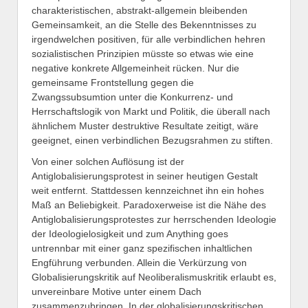
charakteristischen, abstrakt-allgemein bleibenden
Gemeinsamkeit, an die Stelle des Bekenntnisses zu
irgendwelchen positiven, für alle verbindlichen hehren
sozialistischen Prinzipien müsste so etwas wie eine
negative konkrete Allgemeinheit rücken. Nur die
gemeinsame Frontstellung gegen die
Zwangssubsumtion unter die Konkurrenz- und
Herrschaftslogik von Markt und Politik, die überall nach
ähnlichem Muster destruktive Resultate zeitigt, wäre
geeignet, einen verbindlichen Bezugsrahmen zu stiften.
Von einer solchen Auflösung ist der
Antiglobalisierungsprotest in seiner heutigen Gestalt
weit entfernt. Stattdessen kennzeichnet ihn ein hohes
Maß an Beliebigkeit. Paradoxerweise ist die Nähe des
Antiglobalisierungsprotestes zur herrschenden Ideologie
der Ideologielosigkeit und zum Anything goes
untrennbar mit einer ganz spezifischen inhaltlichen
Engführung verbunden. Allein die Verkürzung von
Globalisierungskritik auf Neoliberalismuskritik erlaubt es,
unvereinbare Motive unter einem Dach
zusammenzubringen. In der globalisierungskritischen