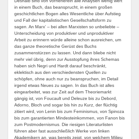
Deshalb sind von vorneherein alle Analysen wenig wert
in einem Buch, das beansprucht, in einem großen
geschichtlichen Bogen alles Wesentliche über Aufstieg
und Fall der kapitalistischen Gesellschaftsform zu
sagen. An Marx‘ – bei allen Marxisten so unbeliebte –
Unterscheidung von produktiver und unproduktiver
Arbeit zu erinnern würde alleine schon ausreichen, um
das ganze theoretische Gerüst des Buchs
zusammenstürzen zu lassen. Und dann bliebe nicht
mehr viel übrig, denn zur Ausstopfung ihres Schemas
haben sich Negri und Hardt darauf beschränkt,
eklektisch aus den verschiedensten Quellen zu
schöpfen, ohne auch nur zu beanspruchen, im Detail
irgend etwas Neues zu sagen. In das Buch ist alles
eingearbeitet, was zur Zeit auf dem Theoriemarkt
gängig ist, von Foucault und Deleuze bis zu Debord,
Adorno, Bloch und sogar bis hin zu Kurz, der flüchtig
zitiert wird, von Lenin bis zum Feminismus, von Spinoza
bis zum garantierten Mindesteinkommen, von Fanon bis
zum Postmodernismus. Die riesigen Literaturlisten
führen aber fast ausschließlich Werke von linken
Akademikern an, was bereits zeigt, von welchem Milieu