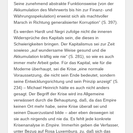
Seine zunehmend abstrakte Funktionsweise (von der
Akkumulation des Mehrwerts bis hin zur Finanz- und
Währungsspekulation) erweist sich als machtvoller
Marsch in Richtung generalisierter Korruption“ (S. 397).
Es werden Hardt und Negri zufolge nicht die inneren
Widersprüche des Kapitals sein, die dieses in
Schwierigkeiten bringen. Der Kapitalismus sei zur Zeit
sowieso „auf wundersame Weise gesund und die
Akkumulation kräftig wie nie“ (S. 281), so wie es auch
immer mehr Arbeit gebe. Für das Kapital, wie für die
Moderne überhaupt, sei die Krise „eine normale
Voraussetzung, die nicht sein Ende bedeutet, sondern
seine Entwicklungsrichtung und sein Prinzip anzeigt“ (S.
234) – Michael Heinrich hätte es auch nicht anders
gesagt. Der Begriff der Krise wird ins Allgemeine
verwässert durch die Behauptung, daß, da das Empire
keinen Ort mehr habe, seine Krise überall sei und
seinen Dauerzustand bilde – aber eben deswegen ist
sie auch nirgends und nie da. Es fehlt jede konkrete
Krisenanalyse in
Empire.
Immerhin geben die Verfasser,
unter Bezug auf Rosa Luxemburg, zu, daß sich das