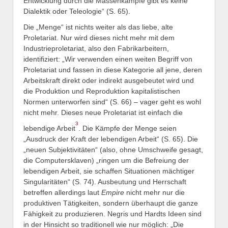
Entwicklung durch die Massenkämpfe gibt es keine
Dialektik oder Teleologie“ (S. 65).
Die „Menge“ ist nichts weiter als das liebe, alte
Proletariat. Nur wird dieses nicht mehr mit dem
Industrieproletariat, also den Fabrikarbeitern,
identifiziert: „Wir verwenden einen weiten Begriff von
Proletariat und fassen in diese Kategorie all jene, deren
Arbeitskraft direkt oder indirekt ausgebeutet wird und
die Produktion und Reproduktion kapitalistischen
Normen unterworfen sind“ (S. 66) – vager geht es wohl
nicht mehr. Dieses neue Proletariat ist einfach die
3
lebendige Arbeit
. Die Kämpfe der Menge seien
„Ausdruck der Kraft der lebendigen Arbeit“ (S. 65). Die
„neuen Subjektivitäten“ (also, ohne Umschweife gesagt,
die Computersklaven) „ringen um die Befreiung der
lebendigen Arbeit, sie schaffen Situationen mächtiger
Singularitäten“ (S. 74). Ausbeutung und Herrschaft
betreffen allerdings laut
Empire
nicht mehr nur die
produktiven Tätigkeiten, sondern überhaupt die ganze
Fähigkeit zu produzieren. Negris und Hardts Ideen sind
in der Hinsicht so traditionell wie nur möglich: „Die