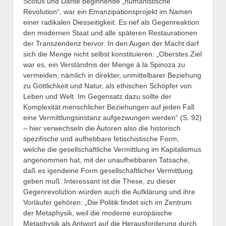
Scotus und Dante beginnende „humanistische
Revolution“, war ein Emanzipationsprojekt im Namen
einer radikalen Diesseitigkeit. Es rief als Gegenreaktion
den modernen Staat und alle späteren Restaurationen
der Transzendenz hervor. In den Augen der Macht darf
sich die Menge nicht selbst konstituieren: „Oberstes Ziel
war es, ein Verständnis der Menge à la Spinoza zu
vermeiden, nämlich in direkter, unmittelbarer Beziehung
zu Göttlichkeit und Natur, als ethischen Schöpfer von
Leben und Welt. Im Gegensatz dazu sollte der
Komplexität menschlicher Beziehungen auf jeden Fall
eine Vermittlungsinstanz aufgezwungen werden“ (S. 92)
– hier verwechseln die Autoren also die historisch
spezifische und aufhebbare fetischistische Form,
welche die gesellschaftliche Vermittlung im Kapitalismus
angenommen hat, mit der unaufhebbaren Tatsache,
daß es igendeine Form gesellschaftlicher Vermittlung
geben muß. Interessant ist die These, zu dieser
Gegenrevolution würden auch die Aufklärung und ihre
Vorläufer gehören: „Die Politik findet sich im Zentrum
der Metaphysik, weil die moderne europäische
Metaphysik als Antwort auf die Herausforderung durch