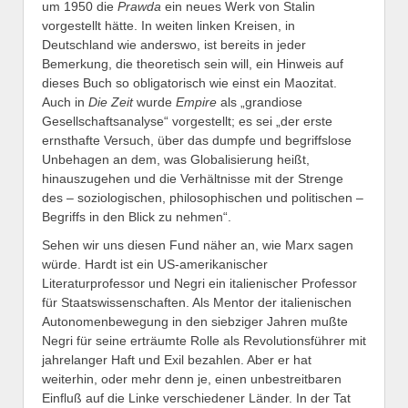
um 1950 die
Prawda
ein neues Werk von Stalin
vorgestellt hätte. In weiten linken Kreisen, in
Deutschland wie anderswo, ist bereits in jeder
Bemerkung, die theoretisch sein will, ein Hinweis auf
dieses Buch so obligatorisch wie einst ein Maozitat.
Auch in
Die
Zeit
wurde
Empire
als „grandiose
Gesellschaftsanalyse“ vorgestellt; es sei „der erste
ernsthafte Versuch, über das dumpfe und begriffslose
Unbehagen an dem, was Globalisierung heißt,
hinauszugehen und die Verhältnisse mit der Strenge
des – soziologischen, philosophischen und politischen –
Begriffs in den Blick zu nehmen“.
Sehen wir uns diesen Fund näher an, wie Marx sagen
würde. Hardt ist ein US-amerikanischer
Literaturprofessor und Negri ein italienischer Professor
für Staatswissenschaften. Als Mentor der italienischen
Autonomenbewegung in den siebziger Jahren mußte
Negri für seine erträumte Rolle als Revolutionsführer mit
jahrelanger Haft und Exil bezahlen. Aber er hat
weiterhin, oder mehr denn je, einen unbestreitbaren
Einfluß auf die Linke verschiedener Länder. In der Tat