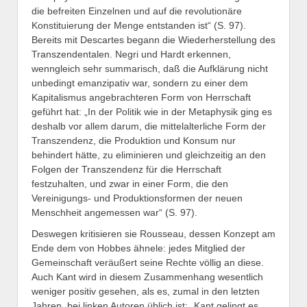
die befreiten Einzelnen und auf die revolutionäre
Konstituierung der Menge entstanden ist“ (S. 97).
Bereits mit Descartes begann die Wiederherstellung des
Transzendentalen. Negri und Hardt erkennen,
wenngleich sehr summarisch, daß die Aufklärung nicht
unbedingt emanzipativ war, sondern zu einer dem
Kapitalismus angebrachteren Form von Herrschaft
geführt hat: „In der Politik wie in der Metaphysik ging es
deshalb vor allem darum, die mittelalterliche Form der
Transzendenz, die Produktion und Konsum nur
behindert hätte, zu eliminieren und gleichzeitig an den
Folgen der Transzendenz für die Herrschaft
festzuhalten, und zwar in einer Form, die den
Vereinigungs- und Produktionsformen der neuen
Menschheit angemessen war“ (S. 97).
Deswegen kritisieren sie Rousseau, dessen Konzept am
Ende dem von Hobbes ähnele: jedes Mitglied der
Gemeinschaft veräußert seine Rechte völlig an diese.
Auch Kant wird in diesem Zusammenhang wesentlich
weniger positiv gesehen, als es, zumal in den letzten
Jahren, bei linken Autoren üblich ist: „Kant gelingt es,