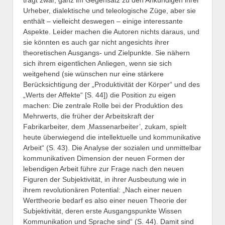
trägt zwar, ganz im Gegensatz zu den Ankündigen ihrer
Urheber, dialektische und teleologische Züge, aber sie
enthält – vielleicht deswegen – einige interessante
Aspekte. Leider machen die Autoren nichts daraus, und
sie könnten es auch gar nicht angesichts ihrer
theoretischen Ausgangs- und Zielpunkte. Sie nähern
sich ihrem eigentlichen Anliegen, wenn sie sich
weitgehend (sie wünschen nur eine stärkere
Berücksichtigung der „Produktivität der Körper“ und des
„Werts der Affekte“ [S. 44]) die Position zu eigen
machen: Die zentrale Rolle bei der Produktion des
Mehrwerts, die früher der Arbeitskraft der
Fabrikarbeiter, dem ‚Massenarbeiter’, zukam, spielt
heute überwiegend die intellektuelle und kommunikative
Arbeit“ (S. 43). Die Analyse der sozialen und unmittelbar
kommunikativen Dimension der neuen Formen der
lebendigen Arbeit führe zur Frage nach den neuen
Figuren der Subjektivität, in ihrer Ausbeutung wie in
ihrem revolutionären Potential: „Nach einer neuen
Werttheorie bedarf es also einer neuen Theorie der
Subjektivität, deren erste Ausgangspunkte Wissen
Kommunikation und Sprache sind“ (S. 44). Damit sind