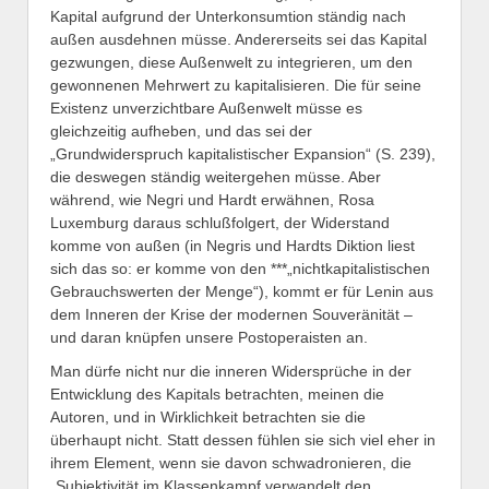
Kapital aufgrund der Unterkonsumtion ständig nach
außen ausdehnen müsse. Andererseits sei das Kapital
gezwungen, diese Außenwelt zu integrieren, um den
gewonnenen Mehrwert zu kapitalisieren. Die für seine
Existenz unverzichtbare Außenwelt müsse es
gleichzeitig aufheben, und das sei der
„Grundwiderspruch kapitalistischer Expansion“ (S. 239),
die deswegen ständig weitergehen müsse. Aber
während, wie Negri und Hardt erwähnen, Rosa
Luxemburg daraus schlußfolgert, der Widerstand
komme von außen (in Negris und Hardts Diktion liest
sich das so: er komme von den ***„nichtkapitalistischen
Gebrauchswerten der Menge“), kommt er für Lenin aus
dem Inneren der Krise der modernen Souveränität –
und daran knüpfen unsere Postoperaisten an.
Man dürfe nicht nur die inneren Widersprüche in der
Entwicklung des Kapitals betrachten, meinen die
Autoren, und in Wirklichkeit betrachten sie die
überhaupt nicht. Statt dessen fühlen sie sich viel eher in
ihrem Element, wenn sie davon schwadronieren, die
„Subjektivität im Klassenkampf verwandelt den