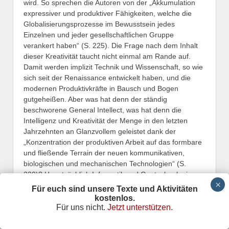
wird. So sprechen die Autoren von der „Akkumulation
expressiver und produktiver Fähigkeiten, welche die
Globalisierungsprozesse im Bewusstsein jedes
Einzelnen und jeder gesellschaftlichen Gruppe
verankert haben“ (S. 225). Die Frage nach dem Inhalt
dieser Kreativität taucht nicht einmal am Rande auf.
Damit werden implizit Technik und Wissenschaft, so wie
sich seit der Renaissance entwickelt haben, und die
modernen Produktivkräfte in Bausch und Bogen
gutgeheißen. Aber was hat denn der ständig
beschworene General Intellect, was hat denn die
Intelligenz und Kreativität der Menge in den letzten
Jahrzehnten an Glanzvollem geleistet dank der
„Konzentration der produktiven Arbeit auf das formbare
und fließende Terrain der neuen kommunikativen,
biologischen und mechanischen Technologien“ (S.
230)? Hauptsächlich Informatik und Gentechnologie
(die im Buch nie erwähnt wird), schrecklichere Waffen
Für euch sind unsere Texte und Aktivitäten
und schrecklichere Häuser denn je, Cyberpunk und
kostenlos.
Trashliteratur, neue Kontrolltechnologien und
Für uns nicht.
Jetzt unterstützen.
Kabelfernsehen. Es mag sein, daß diese Erfindungen,
ganz abstrakt gesehen, von einem hohen Maß an