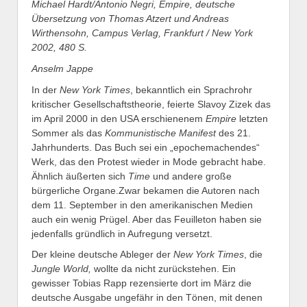
Michael Hardt/Antonio Negri, Empire, deutsche
Übersetzung von Thomas Atzert und Andreas
Wirthensohn, Campus Verlag, Frankfurt / New York
2002, 480 S.
Anselm Jappe
In der
New York Times
, bekanntlich ein Sprachrohr
kritischer Gesellschaftstheorie, feierte Slavoy Zizek das
im April 2000 in den USA erschienenem
Empire
letzten
Sommer als das
Kommunistische Manifest
des 21.
Jahrhunderts. Das Buch sei ein „epochemachendes“
Werk, das den Protest wieder in Mode gebracht habe.
Ähnlich äußerten sich
Time
und andere große
bürgerliche Organe.Zwar bekamen die Autoren nach
dem 11. September in den amerikanischen Medien
auch ein wenig Prügel. Aber das Feuilleton haben sie
jedenfalls gründlich in Aufregung versetzt.
Der kleine deutsche Ableger der
New York Times
, die
Jungle World,
wollte da nicht zurückstehen. Ein
gewisser Tobias Rapp rezensierte dort im März die
deutsche Ausgabe ungefähr in den Tönen, mit denen