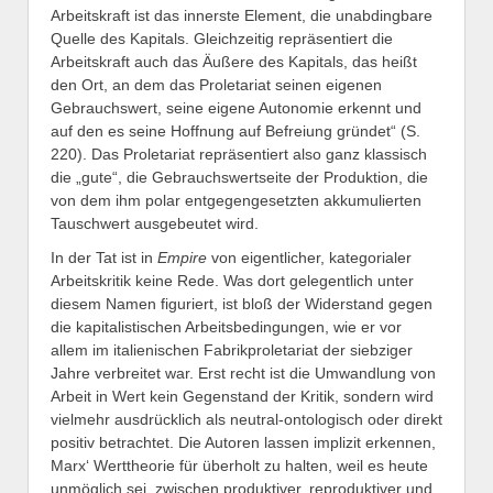
Arbeitskraft ist das innerste Element, die unabdingbare
Quelle des Kapitals. Gleichzeitig repräsentiert die
Arbeitskraft auch das Äußere des Kapitals, das heißt
den Ort, an dem das Proletariat seinen eigenen
Gebrauchswert, seine eigene Autonomie erkennt und
auf den es seine Hoffnung auf Befreiung gründet“ (S.
220). Das Proletariat repräsentiert also ganz klassisch
die „gute“, die Gebrauchswertseite der Produktion, die
von dem ihm polar entgegengesetzten akkumulierten
Tauschwert ausgebeutet wird.
In der Tat ist in
Empire
von eigentlicher, kategorialer
Arbeitskritik keine Rede. Was dort gelegentlich unter
diesem Namen figuriert, ist bloß der Widerstand gegen
die kapitalistischen Arbeitsbedingungen, wie er vor
allem im italienischen Fabrikproletariat der siebziger
Jahre verbreitet war. Erst recht ist die Umwandlung von
Arbeit in Wert kein Gegenstand der Kritik, sondern wird
vielmehr ausdrücklich als neutral-ontologisch oder direkt
positiv betrachtet. Die Autoren lassen implizit erkennen,
Marx‘ Werttheorie für überholt zu halten, weil es heute
unmöglich sei, zwischen produktiver, reproduktiver und