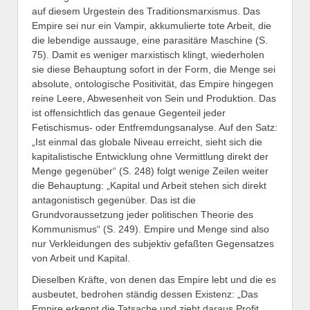
auf diesem Urgestein des Traditionsmarxismus. Das
Empire sei nur ein Vampir, akkumulierte tote Arbeit, die
die lebendige aussauge, eine parasitäre Maschine (S.
75). Damit es weniger marxistisch klingt, wiederholen
sie diese Behauptung sofort in der Form, die Menge sei
absolute, ontologische Positivität, das Empire hingegen
reine Leere, Abwesenheit von Sein und Produktion. Das
ist offensichtlich das genaue Gegenteil jeder
Fetischismus- oder Entfremdungsanalyse. Auf den Satz:
„Ist einmal das globale Niveau erreicht, sieht sich die
kapitalistische Entwicklung ohne Vermittlung direkt der
Menge gegenüber“ (S. 248) folgt wenige Zeilen weiter
die Behauptung: „Kapital und Arbeit stehen sich direkt
antagonistisch gegenüber. Das ist die
Grundvoraussetzung jeder politischen Theorie des
Kommunismus“ (S. 249). Empire und Menge sind also
nur Verkleidungen des subjektiv gefaßten Gegensatzes
von Arbeit und Kapital.
Dieselben Kräfte, von denen das Empire lebt und die es
ausbeutet, bedrohen ständig dessen Existenz: „Das
Empire erkennt die Tatsache und zieht daraus Profit,