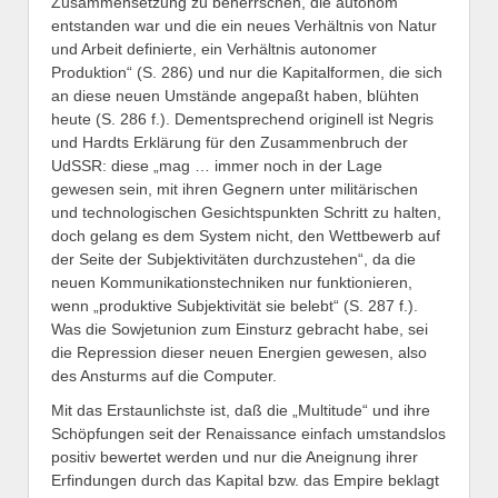
Zusammensetzung zu beherrschen, die autonom
entstanden war und die ein neues Verhältnis von Natur
und Arbeit definierte, ein Verhältnis autonomer
Produktion“ (S. 286) und nur die Kapitalformen, die sich
an diese neuen Umstände angepaßt haben, blühten
heute (S. 286 f.). Dementsprechend originell ist Negris
und Hardts Erklärung für den Zusammenbruch der
UdSSR: diese „mag … immer noch in der Lage
gewesen sein, mit ihren Gegnern unter militärischen
und technologischen Gesichtspunkten Schritt zu halten,
doch gelang es dem System nicht, den Wettbewerb auf
der Seite der Subjektivitäten durchzustehen“, da die
neuen Kommunikationstechniken nur funktionieren,
wenn „produktive Subjektivität sie belebt“ (S. 287 f.).
Was die Sowjetunion zum Einsturz gebracht habe, sei
die Repression dieser neuen Energien gewesen, also
des Ansturms auf die Computer.
Mit das Erstaunlichste ist, daß die „Multitude“ und ihre
Schöpfungen seit der Renaissance einfach umstandslos
positiv bewertet werden und nur die Aneignung ihrer
Erfindungen durch das Kapital bzw. das Empire beklagt