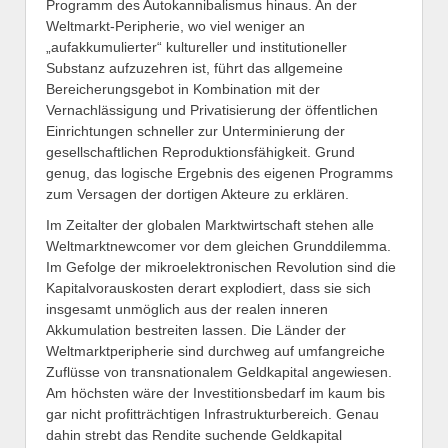
Programm des Autokannibalismus hinaus. An der
Weltmarkt-Peripherie, wo viel weniger an
„aufakkumulierter“ kultureller und institutioneller
Substanz aufzuzehren ist, führt das allgemeine
Bereicherungsgebot in Kombination mit der
Vernachlässigung und Privatisierung der öffentlichen
Einrichtungen schneller zur Unterminierung der
gesellschaftlichen Reproduktionsfähigkeit. Grund
genug, das logische Ergebnis des eigenen Programms
zum Versagen der dortigen Akteure zu erklären.
Im Zeitalter der globalen Marktwirtschaft stehen alle
Weltmarktnewcomer vor dem gleichen Grunddilemma.
Im Gefolge der mikroelektronischen Revolution sind die
Kapitalvorauskosten derart explodiert, dass sie sich
insgesamt unmöglich aus der realen inneren
Akkumulation bestreiten lassen. Die Länder der
Weltmarktperipherie sind durchweg auf umfangreiche
Zuflüsse von transnationalem Geldkapital angewiesen.
Am höchsten wäre der Investitionsbedarf im kaum bis
gar nicht profitträchtigen Infrastrukturbereich. Genau
dahin strebt das Rendite suchende Geldkapital