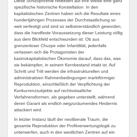
Diese Schizophrenie reflektiert auf ihre Weise eine ganz
spezifische historische Konstellation. In den
kapitalistischen Zentren haben sich die Resultate eines
hundertjährigen Prozesses der Durchstaatlichung so
weit verfestigt und sind so selbstverständlich geworden,
dass die handfeste Voraussetzung dieser Leistung völlig
aus dem Blickfeld entschwunden ist. Ob aus
grenzenloser Chuzpe oder Infantilität, jedenfalls
verlassen sich die Protagonisten der
kasinokapitalistischen Ökonomie darauf, dass das, was
sie bekämpfen, in seinem Kernbestand intakt ist. Auf
Schritt und Tritt werden die infrastrukturellen und
administrativen Rahmenbedingungen marktförmiger
Reproduktion, einschließlich der Verpflichtung der
Konkurrenzsubjekte auf rechtsstaatliche
Verfahrensformen, als gegeben unterstellt, während
deren Garant als endlich wegzuräumendes Hindernis
attackiert wird.
In letzter Instanz läuft der neoliberale Traum, die
gesamte Reproduktion der Profitverwertungslogik zu
unterwerfen, auch in den westlichen Zentren auf ein