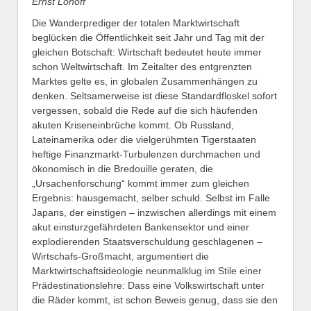
Ernst Lohoff
Die Wanderprediger der totalen Marktwirtschaft
beglücken die Öffentlichkeit seit Jahr und Tag mit der
gleichen Botschaft: Wirtschaft bedeutet heute immer
schon Weltwirtschaft. Im Zeitalter des entgrenzten
Marktes gelte es, in globalen Zusammenhängen zu
denken. Seltsamerweise ist diese Standardfloskel sofort
vergessen, sobald die Rede auf die sich häufenden
akuten Kriseneinbrüche kommt. Ob Russland,
Lateinamerika oder die vielgerühmten Tigerstaaten
heftige Finanzmarkt-Turbulenzen durchmachen und
ökonomisch in die Bredouille geraten, die
„Ursachenforschung“ kommt immer zum gleichen
Ergebnis: hausgemacht, selber schuld. Selbst im Falle
Japans, der einstigen – inzwischen allerdings mit einem
akut einsturzgefährdeten Bankensektor und einer
explodierenden Staatsverschuldung geschlagenen –
Wirtschafs-Großmacht, argumentiert die
Marktwirtschaftsideologie neunmalklug im Stile einer
Prädestinationslehre: Dass eine Volkswirtschaft unter
die Räder kommt, ist schon Beweis genug, dass sie den