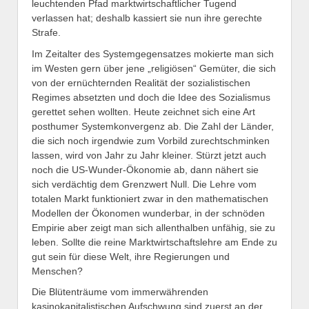
leuchtenden Pfad marktwirtschaftlicher Tugend
verlassen hat; deshalb kassiert sie nun ihre gerechte
Strafe.
Im Zeitalter des Systemgegensatzes mokierte man sich
im Westen gern über jene „religiösen“ Gemüter, die sich
von der ernüchternden Realität der sozialistischen
Regimes absetzten und doch die Idee des Sozialismus
gerettet sehen wollten. Heute zeichnet sich eine Art
posthumer Systemkonvergenz ab. Die Zahl der Länder,
die sich noch irgendwie zum Vorbild zurechtschminken
lassen, wird von Jahr zu Jahr kleiner. Stürzt jetzt auch
noch die US-Wunder-Ökonomie ab, dann nähert sie
sich verdächtig dem Grenzwert Null. Die Lehre vom
totalen Markt funktioniert zwar in den mathematischen
Modellen der Ökonomen wunderbar, in der schnöden
Empirie aber zeigt man sich allenthalben unfähig, sie zu
leben. Sollte die reine Marktwirtschaftslehre am Ende zu
gut sein für diese Welt, ihre Regierungen und
Menschen?
Die Blütenträume vom immerwährenden
kasinokapitalistischen Aufschwung sind zuerst an der