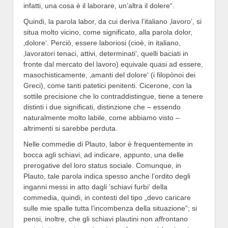
infatti, una cosa è il laborare, un’altra il dolere“.
Quindi, la parola labor, da cui deriva l’italiano ‚lavoro‘, si
situa molto vicino, come significato, alla parola dolor,
‚dolore‘. Perciò, essere laboriosi (cioè, in italiano,
‚lavoratori tenaci, attivi, determinati‘, quelli baciati in
fronte dal mercato del lavoro) equivale quasi ad essere,
masochisticamente, ‚amanti del dolore‘ (i filopònoi dei
Greci), come tanti patetici penitenti. Cicerone, con la
sottile precisione che lo contraddistingue, tiene a tenere
distinti i due significati, distinzione che – essendo
naturalmente molto labile, come abbiamo visto –
altrimenti si sarebbe perduta.
Nelle commedie di Plauto, labor è frequentemente in
bocca agli schiavi, ad indicare, appunto, una delle
prerogative del loro status sociale. Comunque, in
Plauto, tale parola indica spesso anche l’ordito degli
inganni messi in atto dagli ’schiavi furbi‘ della
commedia, quindi, in contesti del tipo „devo caricare
sulle mie spalle tutta l’incombenza della situazione“; si
pensi, inoltre, che gli schiavi plautini non affrontano