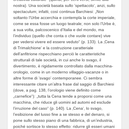
nostra). Una società basata sullo ’spettacolo‘, anzi, sullo
spectaculum; infatti, così continua Barchiesi: „Non
soltanto l’Urbe accerchia e contempla la corte imperiale,
come se essa fosse un luogo teatrale; non solo l’Urbe è,
a sua volta, palcoscenico d’Italia e del mondo, ma
l’individuo (quello che conta o che vuole contare) vive
per vedersi vivere ed essere veduto“ (p. 133). La ‚Cena
di Trimalchione‘ e la costruzione caratteriale
dell’anfitrione rispecchiano perciò le caratteristiche
strutturali di tale società, in cui anche lo svago, il
divertimento, è rigidamente controllato dalla macchina-
orologio, come in un moderno villaggio-vacanze o in
altre forme di ’svago‘ contemporanee. Ci sembra
interessante citare un’altra frase dal saggio di Barchiesi
(dove, a pag. 138, l’orologio viene definito come
„carnefice“): „tutta la Cena tende a proporsi come una
macchina, che riduce gli uomini ad automi ed esclude
l’irruzione del caso“ (p. 140). La ‚Cena‘, lo svago,
l’esibizione del lusso fine a se stesso e del denaro, si
pone sullo stesso piano di una fabbrica, di un’industria,
poiché sortisce lo stesso effetto: ridurre gli esseri umani