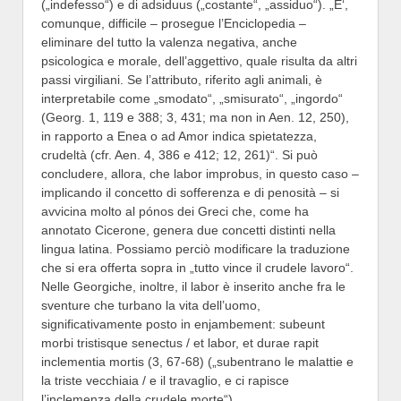
(„indefesso“) e di adsiduus („costante“, „assiduo“). „E‘,
comunque, difficile – prosegue l’Enciclopedia –
eliminare del tutto la valenza negativa, anche
psicologica e morale, dell’aggettivo, quale risulta da altri
passi virgiliani. Se l’attributo, riferito agli animali, è
interpretabile come „smodato“, „smisurato“, „ingordo“
(Georg. 1, 119 e 388; 3, 431; ma non in Aen. 12, 250),
in rapporto a Enea o ad Amor indica spietatezza,
crudeltà (cfr. Aen. 4, 386 e 412; 12, 261)“. Si può
concludere, allora, che labor improbus, in questo caso –
implicando il concetto di sofferenza e di penosità – si
avvicina molto al pónos dei Greci che, come ha
annotato Cicerone, genera due concetti distinti nella
lingua latina. Possiamo perciò modificare la traduzione
che si era offerta sopra in „tutto vince il crudele lavoro“.
Nelle Georgiche, inoltre, il labor è inserito anche fra le
sventure che turbano la vita dell’uomo,
significativamente posto in enjambement: subeunt
morbi tristisque senectus / et labor, et durae rapit
inclementia mortis (3, 67-68) („subentrano le malattie e
la triste vecchiaia / e il travaglio, e ci rapisce
l’inclemenza della crudele morte“).