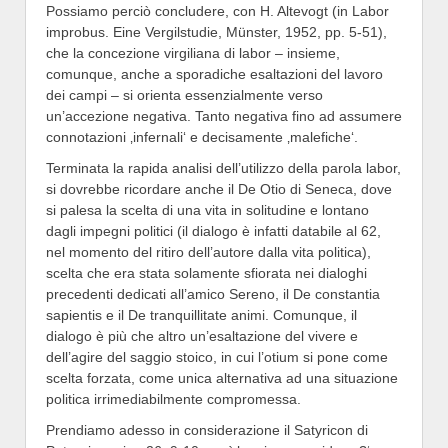
Possiamo perciò concludere, con H. Altevogt (in Labor
improbus. Eine Vergilstudie, Münster, 1952, pp. 5-51),
che la concezione virgiliana di labor – insieme,
comunque, anche a sporadiche esaltazioni del lavoro
dei campi – si orienta essenzialmente verso
un’accezione negativa. Tanto negativa fino ad assumere
connotazioni ‚infernali‘ e decisamente ‚malefiche‘.
Terminata la rapida analisi dell’utilizzo della parola labor,
si dovrebbe ricordare anche il De Otio di Seneca, dove
si palesa la scelta di una vita in solitudine e lontano
dagli impegni politici (il dialogo è infatti databile al 62,
nel momento del ritiro dell’autore dalla vita politica),
scelta che era stata solamente sfiorata nei dialoghi
precedenti dedicati all’amico Sereno, il De constantia
sapientis e il De tranquillitate animi. Comunque, il
dialogo è più che altro un’esaltazione del vivere e
dell’agire del saggio stoico, in cui l’otium si pone come
scelta forzata, come unica alternativa ad una situazione
politica irrimediabilmente compromessa.
Prendiamo adesso in considerazione il Satyricon di