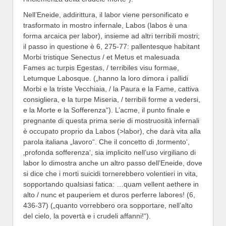
Nell’Eneide, addirittura, il labor viene personificato e
trasformato in mostro infernale, Labos (labos è una
forma arcaica per labor), insieme ad altri terribili mostri;
il passo in questione è 6, 275-77: pallentesque habitant
Morbi tristique Senectus / et Metus et malesuada
Fames ac turpis Egestas, / terribiles visu formae,
Letumque Labosque. („hanno la loro dimora i pallidi
Morbi e la triste Vecchiaia, / la Paura e la Fame, cattiva
consigliera, e la turpe Miseria, / terribili forme a vedersi,
e la Morte e la Sofferenza“). L’acme, il punto finale e
pregnante di questa prima serie di mostruosità infernali
è occupato proprio da Labos (>labor), che darà vita alla
parola italiana „lavoro“. Che il concetto di ‚tormento‘,
‚profonda sofferenza‘, sia implicito nell’uso virgiliano di
labor lo dimostra anche un altro passo dell’Eneide, dove
si dice che i morti suicidi tornerebbero volentieri in vita,
sopportando qualsiasi fatica: …quam vellent aethere in
alto / nunc et pauperiem et duros perferre labores! (6,
436-37) („quanto vorrebbero ora sopportare, nell’alto
del cielo, la povertà e i crudeli affanni!“).