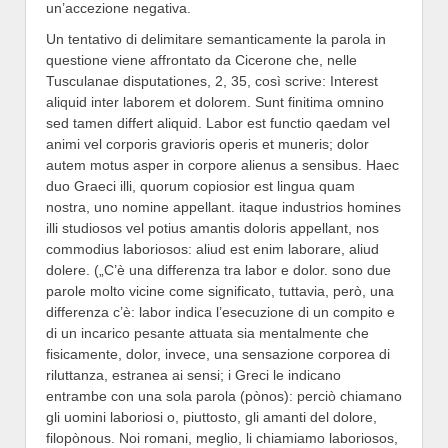
un’accezione negativa.
Un tentativo di delimitare semanticamente la parola in
questione viene affrontato da Cicerone che, nelle
Tusculanae disputationes, 2, 35, così scrive: Interest
aliquid inter laborem et dolorem. Sunt finitima omnino
sed tamen differt aliquid. Labor est functio qaedam vel
animi vel corporis gravioris operis et muneris; dolor
autem motus asper in corpore alienus a sensibus. Haec
duo Graeci illi, quorum copiosior est lingua quam
nostra, uno nomine appellant. itaque industrios homines
illi studiosos vel potius amantis doloris appellant, nos
commodius laboriosos: aliud est enim laborare, aliud
dolere. („C’è una differenza tra labor e dolor. sono due
parole molto vicine come significato, tuttavia, però, una
differenza c’è: labor indica l’esecuzione di un compito e
di un incarico pesante attuata sia mentalmente che
fisicamente, dolor, invece, una sensazione corporea di
riluttanza, estranea ai sensi; i Greci le indicano
entrambe con una sola parola (pònos): perciò chiamano
gli uomini laboriosi o, piuttosto, gli amanti del dolore,
filopònous. Noi romani, meglio, li chiamiamo laboriosos,