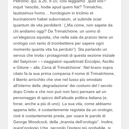
Petronio; qui, a 26, 9-10, così leggiamo: ‚quid vos?‘
inquit ’nescitis, hodie apud quem fiat? Trimalchio,
lautissimus homo… horologium in triclinio et
bucinatorem habet subornatum, ut subinde sciat
quantum de vita perdiderit.‘ („Ma come, non sapete da
chi andiamo oggi? Da Trimalchione, un uomo di
un’eleganza squisita, che nella sala da pranzo tiene un
orologio con tanto di trombettiere per sapere ogni
momento quanta vita ha perduto“). Sta parlando un
servus che invita i protagonisti di questa sezione iniziale
del Satyricon – i viaggiatori squattrinati Encolpio, Ascilto
e Gitone – alla ‚Cena di Trimalchione‘. Nel brano sopra
citato fa la sua prima comparsa il nome di Trimalchione,
il liberto arricchito che vive nel lusso più smodato
all’interno della ‚degradazione‘ dei costumi del I secolo
dopo Cristo e che non può non farci pensare ad un
personaggio di spicco dell’attuale politica italiana (e,
forse, anche a più di uno). La sua vita, come abbiamo
appena letto, è costantemente regolata da un orologio,
cioè è costantemente preda, per usare le parole di
George Woodcock, della „tirannia dell’orologio“. Inoltre,
quest’orologio (che, secondo l’ipotesi più probabile, si