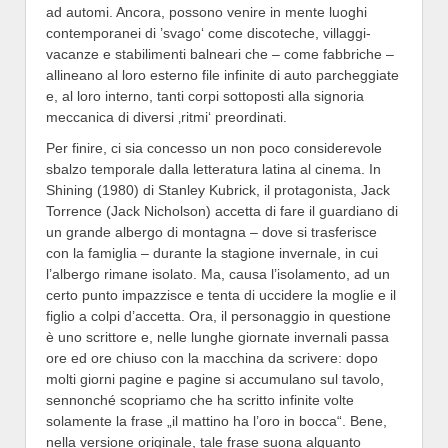
ad automi. Ancora, possono venire in mente luoghi
contemporanei di ’svago‘ come discoteche, villaggi-
vacanze e stabilimenti balneari che – come fabbriche –
allineano al loro esterno file infinite di auto parcheggiate
e, al loro interno, tanti corpi sottoposti alla signoria
meccanica di diversi ‚ritmi‘ preordinati.
Per finire, ci sia concesso un non poco considerevole
sbalzo temporale dalla letteratura latina al cinema. In
Shining (1980) di Stanley Kubrick, il protagonista, Jack
Torrence (Jack Nicholson) accetta di fare il guardiano di
un grande albergo di montagna – dove si trasferisce
con la famiglia – durante la stagione invernale, in cui
l’albergo rimane isolato. Ma, causa l’isolamento, ad un
certo punto impazzisce e tenta di uccidere la moglie e il
figlio a colpi d’accetta. Ora, il personaggio in questione
è uno scrittore e, nelle lunghe giornate invernali passa
ore ed ore chiuso con la macchina da scrivere: dopo
molti giorni pagine e pagine si accumulano sul tavolo,
sennonché scopriamo che ha scritto infinite volte
solamente la frase „il mattino ha l’oro in bocca“. Bene,
nella versione originale, tale frase suona alquanto