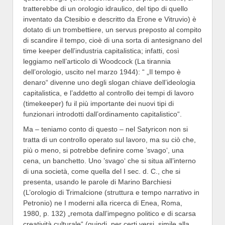
tratterebbe di un orologio idraulico, del tipo di quello
inventato da Ctesibio e descritto da Erone e Vitruvio) è
dotato di un trombettiere, un servus preposto al compito
di scandire il tempo, cioè di una sorta di antesignano del
time keeper dell’industria capitalistica; infatti, così
leggiamo nell’articolo di Woodcock (La tirannia
dell’orologio, uscito nel marzo 1944): “ „Il tempo è
denaro“ divenne uno degli slogan chiave dell’ideologia
capitalistica, e l’addetto al controllo dei tempi di lavoro
(timekeeper) fu il più importante dei nuovi tipi di
funzionari introdotti dall’ordinamento capitalistico“.
Ma – teniamo conto di questo – nel Satyricon non si
tratta di un controllo operato sul lavoro, ma su ciò che,
più o meno, si potrebbe definire come ’svago‘, una
cena, un banchetto. Uno ’svago‘ che si situa all’interno
di una società, come quella del I sec. d. C., che si
presenta, usando le parole di Marino Barchiesi
(L’orologio di Trimalcione (struttura e tempo narrativo in
Petronio) ne I moderni alla ricerca di Enea, Roma,
1980, p. 132) „remota dall’impegno politico e di scarsa
creatività culturale“ (quindi, per certi versi, simile alla