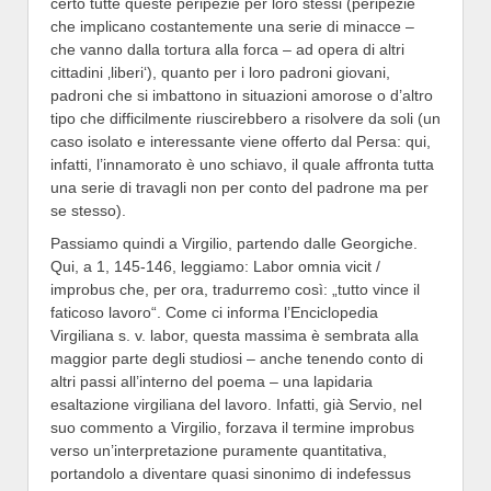
certo tutte queste peripezie per loro stessi (peripezie
che implicano costantemente una serie di minacce –
che vanno dalla tortura alla forca – ad opera di altri
cittadini ‚liberi‘), quanto per i loro padroni giovani,
padroni che si imbattono in situazioni amorose o d’altro
tipo che difficilmente riuscirebbero a risolvere da soli (un
caso isolato e interessante viene offerto dal Persa: qui,
infatti, l’innamorato è uno schiavo, il quale affronta tutta
una serie di travagli non per conto del padrone ma per
se stesso).
Passiamo quindi a Virgilio, partendo dalle Georgiche.
Qui, a 1, 145-146, leggiamo: Labor omnia vicit /
improbus che, per ora, tradurremo così: „tutto vince il
faticoso lavoro“. Come ci informa l’Enciclopedia
Virgiliana s. v. labor, questa massima è sembrata alla
maggior parte degli studiosi – anche tenendo conto di
altri passi all’interno del poema – una lapidaria
esaltazione virgiliana del lavoro. Infatti, già Servio, nel
suo commento a Virgilio, forzava il termine improbus
verso un’interpretazione puramente quantitativa,
portandolo a diventare quasi sinonimo di indefessus