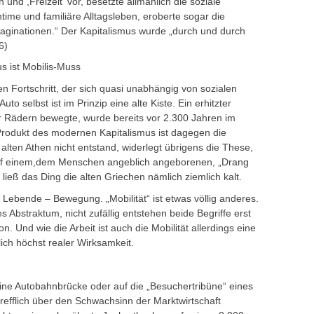
n und ,Freizeit‘ vor, besetzte allmählich die soziale
ntime und familiäre Alltagsleben, eroberte sogar die
maginationen.“ Der Kapitalismus wurde „durch und durch
6)
us ist Mobilis-Muss
en Fortschritt, der sich quasi unabhängig von sozialen
to selbst ist im Prinzip eine alte Kiste. Ein erhitzter
er Rädern bewegte, wurde bereits vor 2.300 Jahren im
Produkt des modernen Kapitalismus ist dagegen die
alten Athen nicht entstand, widerlegt übrigens die These,
auf einem,dem Menschen angeblich angeborenen, „Drang
 ließ das Ding die alten Griechen nämlich ziemlich kalt.
Lebende – Bewegung. „Mobilität“ ist etwas völlig anderes.
res Abstraktum, nicht zufällig entstehen beide Begriffe erst
n. Und wie die Arbeit ist auch die Mobilität allerdings eine
lich höchst realer Wirksamkeit.
f eine Autobahnbrücke oder auf die „Besuchertribüne“ eines
trefflich über den Schwachsinn der Marktwirtschaft