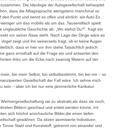
) zusammen. Die Ideologie der Autogesellschaft behauptet
schön, dass die Alltagssprache wenigstens manchmal so
uf den Punkt und nennt es offen und ehrlich: ein Auto.Es
l weniger um das mobilis als um das .Tausendfach spielt
e unglaubliche Geschichte ab: „Wo stehst Du?“, fragt ein
rekt vor seiner Nase steht. Nach Lage der Dinge wäre es
Vogel zeigt und ihn seinerseits fragt, ob er keine Augen
ießlich, dass er hier vor ihm stehe.Tatsächlich jedoch
 ganz ernsthaft auf die Frage ein und antwortet den
 hinten links um die Ecke,nach zwanzig Metern auf der
n mein, bin mein Selbst, bin selbstbestimmt, bin bei mir – so
emanzipierten Gesellschaft der Fall wäre. Ich sehne mich
 sein – aber ich bin nur eine jämmerliche Karikatur
 Wertvergesellschaftung sei zu abstrakt,als dass sie noch,
nkreten Bildern geschaut und erlebt werden könne, irrt:
n sich höchst anschauliche Bilder,die einen tiefen
esellschaft gewähren. Da sitzen atomisierte Individuen,
ne Tonne Stahl und Kunststoff, getrennt von einander und