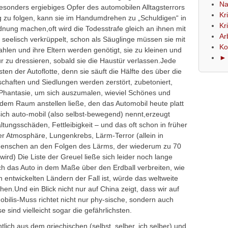
Na
sonders ergiebiges Opfer des automobilen Alltagsterrors
Kr
 zu folgen, kann sie im Handumdrehen zu „Schuldigen“ in
Kr
ung machen,oft wird die Todesstrafe gleich an ihnen mit
Ar
d seelisch verkrüppelt, schon als Säuglinge müssen sie mit
Ko
ahlen und ihre Eltern werden genötigt, sie zu kleinen und
► 
r zu dressieren, sobald sie die Haustür verlassen.Jede
en der Autoflotte, denn sie säuft die Hälfte des über die
chaften und Siedlungen werden zerstört, zubetoniert,
Phantasie, um sich auszumalen, wieviel Schönes und
l dem Raum anstellen ließe, den das Automobil heute platt
ich auto-mobil (also selbst-bewegend) nennt,erzeugt
gsschäden, Fettleibigkeit – und das oft schon in früher
er Atmosphäre, Lungenkrebs, Lärm-Terror (allein in
 Menschen an den Folgen des Lärms, der wiederum zu 70
ird) Die Liste der Greuel ließe sich leider noch lange
sich das Auto in dem Maße über den Erdball verbreiten, wie
 entwickelten Ländern der Fall ist, würde das weltweite
.Und ein Blick nicht nur auf China zeigt, dass wir auf
bilis-Muss richtet nicht nur phy-sische, sondern auch
sind vielleicht sogar die gefährlichsten.
lich aus dem griechischen (selbst, selber, ich selber) und