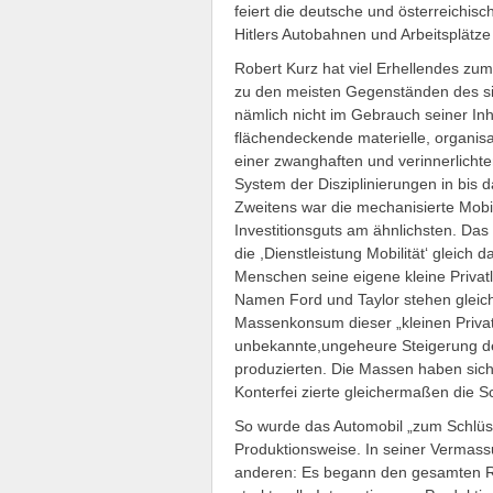
feiert die deutsche und österreichis
Hitlers Autobahnen und Arbeitsplätz
Robert Kurz hat viel Erhellendes z
zu den meisten Gegenständen des si
nämlich nicht im Gebrauch seiner Inh
flächendeckende materielle, organisat
einer zwanghaften und verinnerlicht
System der Disziplinierungen in bis
Zweitens war die mechanisierte Mob
Investitionsguts am ähnlichsten. Das 
die ,Dienstleistung Mobilität‘ gleich 
Menschen seine eigene kleine Privatl
Namen Ford und Taylor stehen glei
Massenkonsum dieser „kleinen Privatl
unbekannte,ungeheure Steigerung de
produzierten. Die Massen haben sich 
Konterfei zierte gleichermaßen die Sc
So wurde das Automobil „zum Schlüsse
Produktionsweise. In seiner Vermass
anderen: Es begann den gesamten Ra