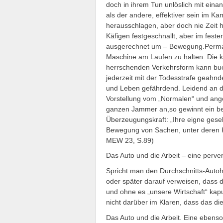
doch in ihrem Tun unlöslich mit eina
als der andere, effektiver sein im Ka
herausschlagen, aber doch nie Zeit
Käfigen festgeschnallt, aber im feste
ausgerechnet um – Bewegung.Perman
Maschine am Laufen zu halten. Die 
herrschenden Verkehrsform kann buchs
jederzeit mit der Todesstrafe geahn
und Leben gefährdend. Leidend an d
Vorstellung vom „Normalen“ und ange
ganzen Jammer an,so gewinnt ein be
Überzeugungskraft: „Ihre eigne gesel
Bewegung von Sachen, unter deren Kont
MEW 23, S.89)
Das Auto und die Arbeit – eine perv
Spricht man den Durchschnitts-Autohol
oder später darauf verweisen, dass d
und ohne es „unsere Wirtschaft“ kaputt
nicht darüber im Klaren, dass das di
Das Auto und die Arbeit. Eine ebens