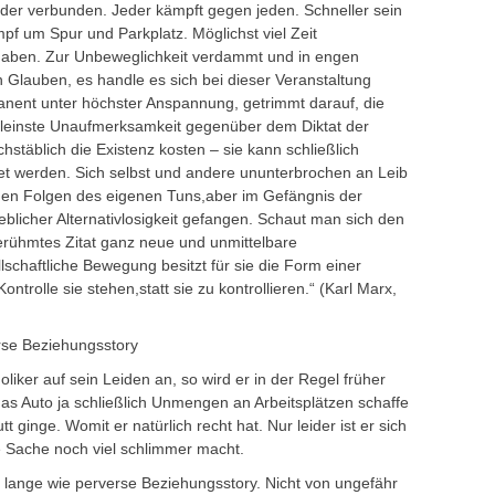
nder verbunden. Jeder kämpft gegen jeden. Schneller sein
mpf um Spur und Parkplatz. Möglichst viel Zeit
 haben. Zur Unbeweglichkeit verdammt und in engen
n Glauben, es handle es sich bei dieser Veranstaltung
ent unter höchster Anspannung, getrimmt darauf, die
kleinste Unaufmerksamkeit gegenüber dem Diktat der
täblich die Existenz kosten – sie kann schließlich
det werden. Sich selbst und andere ununterbrochen an Leib
en Folgen des eigenen Tuns,aber im Gefängnis der
blicher Alternativlosigkeit gefangen. Schaut man sich den
rühmtes Zitat ganz neue und unmittelbare
lschaftliche Bewegung besitzt für sie die Form einer
rolle sie stehen,statt sie zu kontrollieren.“ (Karl Marx,
erse Beziehungsstory
iker auf sein Leiden an, so wird er in der Regel früher
as Auto ja schließlich Unmengen an Arbeitsplätzen schaffe
 ginge. Womit er natürlich recht hat. Nur leider ist er sich
e Sache noch viel schlimmer macht.
o lange wie perverse Beziehungsstory. Nicht von ungefähr