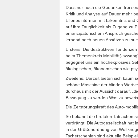
Dass nur noch die Gedanken frei seie
Kritik und Analyse auf Dauer mehr b
Elfenbeintürmen mit Erkenntnis und
auf ihre Tauglichkeit als Zugang zu 
emanzipatorischem Anspruch gescheit
lernend nach neuen Ansätzen zu suc
Erstens: Die destruktiven Tendenzen d
beim Themenkreis Mobilität(-szwang) 
begegnet uns ein hochexplosives Selb
ökologischen, ökonomischen wie psy
Zweitens: Derzeit bieten sich kaum s
schöne Maschine der blinden Wertve
durchaus mit der Aussicht darauf, „di
Bewegung zu werden.Was zu beweis
Die Zerstörungskraft des Auto-mobil
So bekannt die brutalen Tatsachen si
verdrängt. Die Autogesellschaft hat 
in der Größenordnung von Weltkriege
Tschetschenien sind aktuelle Beispiel