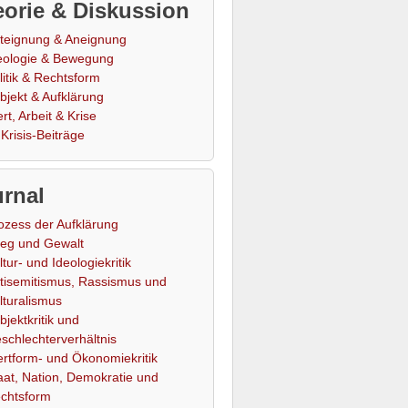
orie & Diskussion
teignung & Aneignung
eologie & Bewegung
litik & Rechtsform
bjekt & Aufklärung
rt, Arbeit & Krise
Krisis-Beiträge
rnal
ozess der Aufklärung
ieg und Gewalt
ltur- und Ideologiekritik
tisemitismus, Rassismus und
lturalismus
bjektkritik und
schlechterverhältnis
rtform- und Ökonomiekritik
aat, Nation, Demokratie und
chtsform