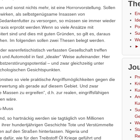
The
n und sonst nichts mehr, ist eine Horrorvorstellung. Sollen
En
ewirken, als selbstgenügsame Insassen von
Id
 Gedankenfutter zu versorgen, so müssen sie immer wieder
Po
Praxis erprobt werden.Wenn so viele Ansätze mit
Su
ert sind und dies mit guten Gründen, so gilt es, daraus
We
hen. Im folgenden sollen zwei Thesen belegt werden.
► 
er warenfetischistisch verfassten Gesellschaft treffen
und Automobil in fast „idealer“ Weise aufeinander. Hier
stzerstörungspotential – und zwar gleichzeitig unter
Jou
chologischen Gesichtspunkten.
Pr
onstwo so viele praktische Angriffsmöglichkeiten gegen die
Kr
rwertung als gerade auf diesem Gebiet. Und zwar
Ku
e Massen zu ergreifen“, d.h. zur realen, eingriffsfähigen
An
en wäre.
Ku
is-Muss
Su
Ge
nd, so hartnäckig werden sie tagtäglich von Millionen
We
in ihrer hundertjährigen Geschichte Tote und Verstümmelte
St
n auf den Straßen hinterlassen. Nigeria und
Re
e dafür, wie für den Treibstoff Öl Kriege geführt und