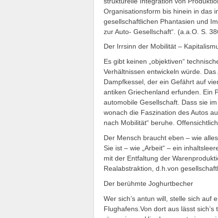
strukturelle Integration von Produktio
Organisationsform bis hinein in das i
gesellschaftlichen Phantasien und I
zur Auto- Gesellschaft“. (a.a.O. S. 38
Der Irrsinn der Mobilität – Kapitalism
Es gibt keinen „objektiven“ technisch
Verhältnissen entwickeln würde. Das Au
Dampfkessel, der ein Gefährt auf vi
antiken Griechenland erfunden. Ein 
automobile Gesellschaft. Dass sie im 
wonach die Faszination des Autos 
nach Mobilität“ beruhe. Offensichtlich
Der Mensch braucht eben – wie alles 
Sie ist – wie „Arbeit“ – ein inhaltslee
mit der Entfaltung der Warenproduktio
Realabstraktion, d.h.von gesellschaft
Der berühmte Joghurtbecher
Wer sich’s antun will, stelle sich au
Flughafens.Von dort aus lässt sich’s 