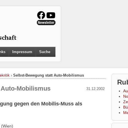
Search
nks
Impressum
Suche
for:
Search Button
ekritik
›
Selbst-Bewegung statt Auto-Mobilismus
Ru
 Auto-Mobilismus
31.12.2002
Au
No
Zei
egung gegen den Mobilis-Muss als
Bü
Me
 (Wien)