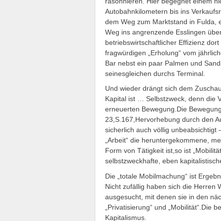
räsonnieren. Hier begegnet einem ni
Autobahnkilometern bis ins Verkaufsr
dem Weg zum Marktstand in Fulda, e
Weg ins angrenzende Esslingen übe
betriebswirtschaftlicher Effizienz dor
fragwürdigen „Erholung“ vom jährlich
Bar nebst ein paar Palmen und Sandst
seinesgleichen durchs Terminal.
Und wieder drängt sich dem Zuschauer
Kapital ist … Selbstzweck, denn die V
erneuerten Bewegung.Die Bewegung d
23,S.167,Hervorhebung durch den Aut
sicherlich auch völlig unbeabsichtigt 
„Arbeit“ die heruntergekommene, men
Form von Tätigkeit ist,so ist „Mobil
selbstzweckhafte, eben kapitalistis
Die „totale Mobilmachung“ ist Ergeb
Nicht zufällig haben sich die Herren
ausgesucht, mit denen sie in den n
„Privatisierung“ und „Mobilität“.Die 
Kapitalismus.