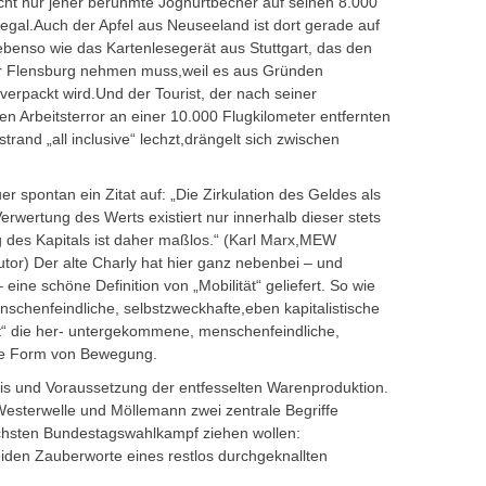
cht nur jener berühmte Joghurtbecher auf seinen 8.000
egal.Auch der Apfel aus Neuseeland ist dort gerade auf
benso wie das Kartenlesegerät aus Stuttgart, das den
r Flensburg nehmen muss,weil es aus Gründen
t verpackt wird.Und der Tourist, der nach seiner
en Arbeitsterror an einer 10.000 Flugkilometer entfernten
rand „all inclusive“ lechzt,drängelt sich zwischen
 spontan ein Zitat auf: „Die Zirkulation des Geldes als
erwertung des Werts existiert nur innerhalb dieser stets
es Kapitals ist daher maßlos.“ (Karl Marx,MEW
or) Der alte Charly hat hier ganz nebenbei – und
– eine schöne Definition von „Mobilität“ geliefert. So wie
schenfeindliche, selbstzweckhafte,eben kapitalistische
ität“ die her- untergekommene, menschenfeindliche,
che Form von Bewegung.
nis und Voraussetzung der entfesselten Warenproduktion.
 Westerwelle und Möllemann zwei zentrale Begriffe
ächsten Bundestagswahlkampf ziehen wollen:
beiden Zauberworte eines restlos durchgeknallten