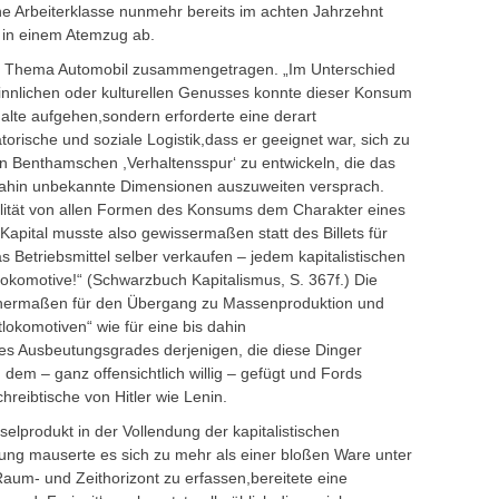
che Arbeiterklasse nunmehr bereits im achten Jahrzehnt
e in einem Atemzug ab.
um Thema Automobil zusammengetragen. „Im Unterschied
nnlichen oder kulturellen Genusses konnte dieser Konsum
alte aufgehen,sondern erforderte eine derart
orische und soziale Logistik,dass er geeignet war, sich zu
en Benthamschen ,Verhaltensspur‘ zu entwickeln, die das
 dahin unbekannte Dimensionen auszuweiten versprach.
ilität von allen Formen des Konsums dem Charakter eines
Kapital musste also gewissermaßen statt des Billets für
das Betriebsmittel selber verkaufen – jedem kapitalistischen
okomotive!“ (Schwarzbuch Kapitalismus, S. 367f.) Die
chermaßen für den Übergang zu Massenproduktion und
okomotiven“ wie für eine bis dahin
s Ausbeutungsgrades derjenigen, die diese Dinger
dem – ganz offensichtlich willig – gefügt und Fords
hreibtische von Hitler wie Lenin.
lprodukt in der Vollendung der kapitalistischen
ung mauserte es sich zu mehr als einer bloßen Ware unter
um- und Zeithorizont zu erfassen,bereitete eine