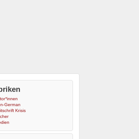
briken
tor*innen
n-German
tschrift Krisis
cher
dien