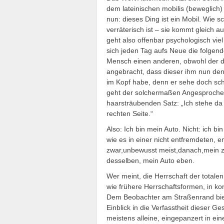
dem lateinischen mobilis (beweglich
nun: dieses Ding ist ein Mobil. Wie 
verräterisch ist – sie kommt gleich a
geht also offenbar psychologisch vie
sich jeden Tag aufs Neue die folgend
Mensch einen anderen, obwohl der di
angebracht, dass dieser ihm nun den 
im Kopf habe, denn er sehe doch schl
geht der solchermaßen Angesprochene
haarsträubenden Satz: „Ich stehe da
rechten Seite.“
Also: Ich bin mein Auto. Nicht: ich bi
wie es in einer nicht entfremdeten, 
zwar,unbewusst meist,danach,mein zu
desselben, mein Auto eben.
Wer meint, die Herrschaft der totalen
wie frühere Herrschaftsformen, in ko
Dem Beobachter am Straßenrand biete
Einblick in die Verfasstheit dieser G
meistens alleine, eingepanzert in ei