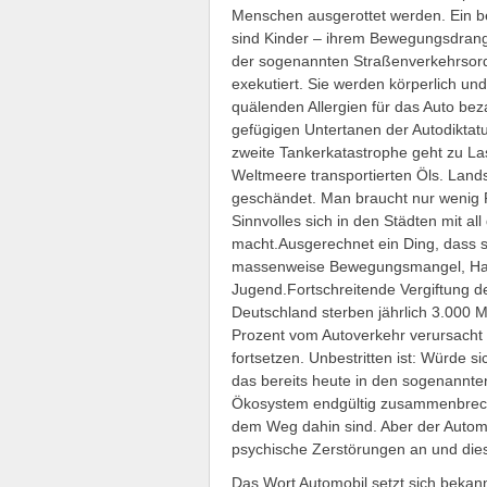
Menschen ausgerottet werden. Ein be
sind Kinder – ihrem Bewegungsdrang
der sogenannten Straßenverkehrsordn
exekutiert. Sie werden körperlich un
quälenden Allergien für das Auto bez
gefügigen Untertanen der Autodiktatu
zweite Tankerkatastrophe geht zu Last
Weltmeere transportierten Öls. Lands
geschändet. Man braucht nur wenig 
Sinnvolles sich in den Städten mit al
macht.Ausgerechnet ein Ding, dass s
massenweise Bewegungsmangel, Haltun
Jugend.Fortschreitende Vergiftung d
Deutschland sterben jährlich 3.000
Prozent vom Autoverkehr verursacht w
fortsetzen. Unbestritten ist: Würde 
das bereits heute in den sogenannten
Ökosystem endgültig zusammenbrechen
dem Weg dahin sind. Aber der Automo
psychische Zerstörungen an und diese 
Das Wort Automobil setzt sich bekannt