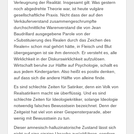
Verleugnung der Realität. Insgesamt gilt: Was gestern
noch abgedrehte Theorie war, ist heute vulgäre
gesellschaftliche Praxis. Nicht dass der auf den
Verkäuferverstand zusammengeschrumpfte
durchschnittliche Warenverstand die von Jean
Baudrillard ausgegebene Parole von der
»Substituierung des Realen durch das Zeichen des
Realen« schon mal gehört hätte, in Fleisch und Blut
übergegangen ist sie ihm dennoch. Er versteht es, alle
Wirklichkeit in der Diskurswirklichkeit aufzulösen.
Wirtschaft beruhe zur Hälfte auf Psychologie, schallt es
aus jedem Kindergarten. Also heißt es positiv denken,
auf dass sich die andere Hälfte von alleine finde.
Es sind schlechte Zeiten für Satiriker, denn ein Volk von
Realsatirikern macht sie überflüssig. Und es sind
schlechte Zeiten für Ideologiekritiker, solange Ideologie
notwendig falsches Bewusstsein bezeichnet. Denn der
Zeitgeist hat viel von einer Gespensterparade, aber
wenig mit Bewusstsein zu tun.
Dieser amnesisch-halluzinatorische Zustand lässt sich
nicht auf eine einzige Ursache zurückführen, sondern