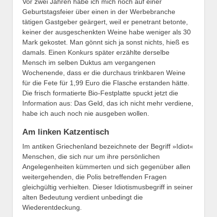
Vor zwei Jahren habe ich mich noch auf einer
Geburtstagsfeier über einen in der Werbebranche
tätigen Gastgeber geärgert, weil er penetrant betonte,
keiner der ausgeschenkten Weine habe weniger als 30
Mark gekostet. Man gönnt sich ja sonst nichts, hieß es
damals. Einen Konkurs später erzählte derselbe
Mensch im selben Duktus am vergangenen
Wochenende, dass er die durchaus trinkbaren Weine
für die Fete für 1,99 Euro die Flasche erstanden hätte.
Die frisch formatierte Bio-Festplatte spuckt jetzt die
Information aus: Das Geld, das ich nicht mehr verdiene,
habe ich auch noch nie ausgeben wollen.
Am linken Katzentisch
Im antiken Griechenland bezeichnete der Begriff »Idiot«
Menschen, die sich nur um ihre persönlichen
Angelegenheiten kümmerten und sich gegenüber allen
weitergehenden, die Polis betreffenden Fragen
gleichgültig verhielten. Dieser Idiotismusbegriff in seiner
alten Bedeutung verdient unbedingt die
Wiederentdeckung.