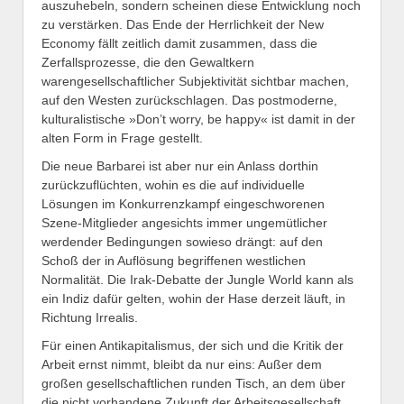
auszuhebeln, sondern scheinen diese Entwicklung noch
zu verstärken. Das Ende der Herrlichkeit der New
Economy fällt zeitlich damit zusammen, dass die
Zerfallsprozesse, die den Gewaltkern
warengesellschaftlicher Subjektivität sichtbar machen,
auf den Westen zurückschlagen. Das postmoderne,
kulturalistische »Don’t worry, be happy« ist damit in der
alten Form in Frage gestellt.
Die neue Barbarei ist aber nur ein Anlass dorthin
zurückzuflüchten, wohin es die auf individuelle
Lösungen im Konkurrenzkampf eingeschworenen
Szene-Mitglieder angesichts immer ungemütlicher
werdender Bedingungen sowieso drängt: auf den
Schoß der in Auflösung begriffenen westlichen
Normalität. Die Irak-Debatte der Jungle World kann als
ein Indiz dafür gelten, wohin der Hase derzeit läuft, in
Richtung Irrealis.
Für einen Antikapitalismus, der sich und die Kritik der
Arbeit ernst nimmt, bleibt da nur eins: Außer dem
großen gesellschaftlichen runden Tisch, an dem über
die nicht vorhandene Zukunft der Arbeitsgesellschaft