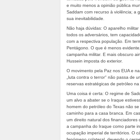
e muito menos a opinião pública mu
Saddam com recurso à violência; a g
sua inevitabilidade.
Não haja dúvidas: O aparelho militar
todos os adversários, tem capacida
com a respectiva população. Em term
Pentágono. O que é menos evidente
campanha militar. E mais obscuro ai
Hussein imposta do exterior.
O movimento pela Paz nos EUA e na E
„luta contra o terror“ não passa de u
reservas estratégicas de petróleo na
Uma coisa é certa: O regime de Sad
um alvo a abater se o Iraque estives
homem do petróleo do Texas não se 
caminho para a casa branca. Em caso
um direito natural dos financiadore
a campanha do Iraque como parte in
ocupação imperial de territórios. O 
fenómeno colateral, devendo o cerne 