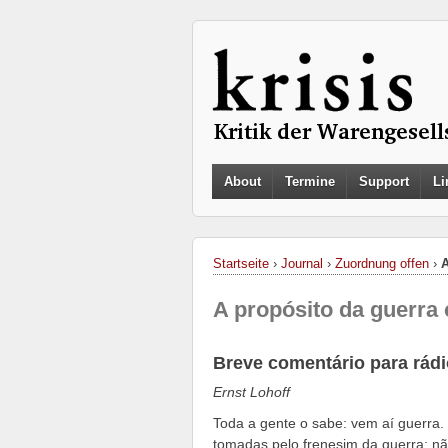
About
Termine
Support
Li
Startseite
›
Journal
›
Zuordnung offen
›
A
A propósito da guerra 
Breve comentário para rád
Ernst Lohoff
Toda a gente o sabe: vem aí guerra
tomadas pelo frenesim da guerra; n