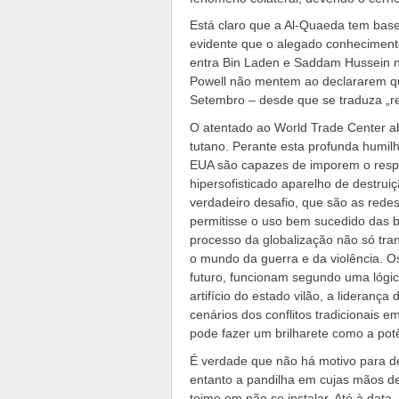
Está claro que a Al-Quaeda tem ba
evidente que o alegado conhecimento
entra Bin Laden e Saddam Hussein 
Powell não mentem ao declararem que
Setembro – desde que se traduza „re
O atentado ao World Trade Center ab
tutano. Perante esta profunda humil
EUA são capazes de imporem o resp
hipersofisticado aparelho de destruiç
verdadeiro desafio, que são as redes
permitisse o uso bem sucedido das b
processo da globalização não só t
o mundo da guerra e da violência. O
futuro, funcionam segundo uma lógic
artifício do estado vilão, a lideranç
cenários dos conflitos tradicionais e
pode fazer um brilharete como a pot
É verdade que não há motivo para 
entanto a pandilha em cujas mãos de
teime em não se instalar. Até à data