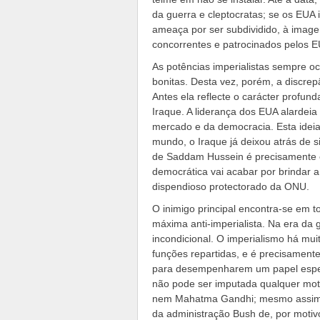
da guerra e cleptocratas; se os EUA 
ameaça por ser subdividido, à image
concorrentes e patrocinados pelos E
As potências imperialistas sempre oc
bonitas. Desta vez, porém, a discre
Antes ela reflecte o carácter profun
Iraque. A liderança dos EUA alarde
mercado e da democracia. Esta ideia
mundo, o Iraque já deixou atrás de 
de Saddam Hussein é precisamente o
democrática vai acabar por brindar
dispendioso protectorado da ONU.
O inimigo principal encontra-se em t
máxima anti-imperialista. Na era da 
incondicional. O imperialismo há mu
funções repartidas, e é precisament
para desempenharem um papel espec
não pode ser imputada qualquer mot
nem Mahatma Gandhi; mesmo assim, 
da administração Bush de, por moti