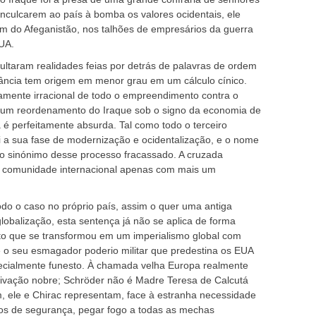
inculcarem ao país à bomba os valores ocidentais, ele
m do Afeganistão, nos talhões de empresários da guerra
UA.
ultaram realidades feias por detrás de palavras de ordem
pância tem origem em menor grau em um cálculo cínico.
damente irracional de todo o empreendimento contra o
ia um reordenamento do Iraque sob o signo da economia de
 é perfeitamente absurda. Tal como todo o terceiro
si a sua fase de modernização e ocidentalização, e o nome
 sinónimo desse processo fracassado. A cruzada
 a comunidade internacional apenas com mais um
odo o caso no próprio país, assim o quer uma antiga
globalização, esta sentença já não se aplica de forma
ito que se transformou em um imperialismo global com
e o seu esmagador poderio militar que predestina os EUA
ialmente funesto. À chamada velha Europa realmente
ivação nobre; Schröder não é Madre Teresa de Calcutá
ele e Chirac representam, face à estranha necessidade
vos de segurança, pegar fogo a todas as mechas