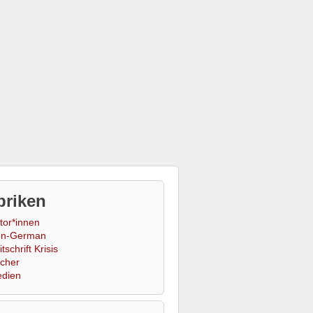
briken
tor*innen
n-German
tschrift Krisis
cher
dien