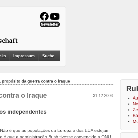
Search
nks
Impressum
Suche
for:
Search Button
 propósito da guerra contra o Iraque
Ru
contra o Iraque
31.12.2003
Au
No
Zei
ios independentes
Bü
Me
. Não é que as populações da Europa e dos EUA estejam
ão é que a administração Bush tivesse convencido a ONU,