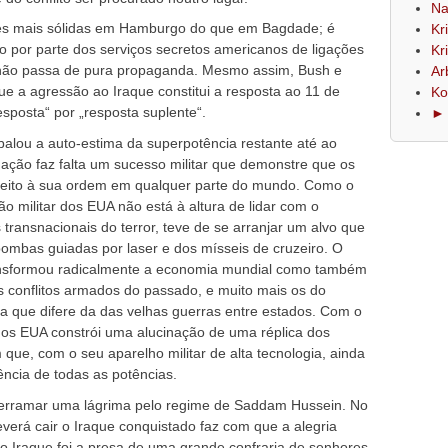
Na
ses mais sólidas em Hamburgo do que em Bagdade; é
Kr
 por parte dos serviços secretos americanos de ligações
Kr
não passa de pura propaganda. Mesmo assim, Bush e
Ar
 a agressão ao Iraque constitui a resposta ao 11 de
Ko
sposta“ por „resposta suplente“.
► 
alou a auto-estima da superpotência restante até ao
hação faz falta um sucesso militar que demonstre que os
eito à sua ordem em qualquer parte do mundo. Como o
ão militar dos EUA não está à altura de lidar com o
 transnacionais do terror, teve de se arranjar um alvo que
ombas guiadas por laser e dos mísseis de cruzeiro. O
ransformou radicalmente a economia mundial como também
s conflitos armados do passado, e muito mais os do
a que difere da das velhas guerras entre estados. Com o
a dos EUA constrói uma alucinação de uma réplica dos
m que, com o seu aparelho militar de alta tecnologia, ainda
ência de todas as potências.
derramar uma lágrima pelo regime de Saddam Hussein. No
verá cair o Iraque conquistado faz com que a alegria
, o Iraque foi a presa de uma grande confraria de senhores