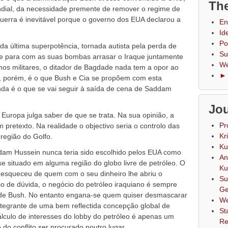
The
ndial, da necessidade premente de remover o regime de
uerra é inevitável porque o governo dos EUA declarou a
En
Id
Po
 da última superpotência, tornada autista pela perda de
Su
de para com as suas bombas arrasar o Iraque juntamente
We
os militares, o ditador de Bagdade nada tem a opor ao
► 
, porém, é o que Bush e Cia se propõem com esta
nda é o que se vai seguir à saída de cena de Saddam
Jou
uropa julga saber de que se trata. Na sua opinião, a
Pr
m pretexto. Na realidade o objectivo seria o controlo das
Kr
 região do Golfo.
Ku
dam Hussein nunca teria sido escolhido pelos EUA como
An
se situado em alguma região do globo livre de petróleo. O
Ku
esqueceu de quem com o seu dinheiro lhe abriu o
Su
 de dúvida, o negócio do petróleo iraquiano é sempre
Ge
s de Bush. No entanto engana-se quem quiser desmascarar
We
tegrante de uma bem reflectida concepção global de
St
cálculo de interesses do lobby do petróleo é apenas um
Re
do conflito ser procurado noutro lugar.