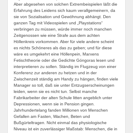
Aber abgesehen von solchen Extrembeispielen läßt die
Erfahrung des Leidens sich kaum verallgemeinern, da
sie von Sozialisation und Gewöhnung abhängt. Den
ganzen Tag mit Videospielen und „Playstations“
verbringen zu müssen, würde immer noch manchen
Zeitgenossen wie eine Strafe aus dem achten
Höllenkreis vorkommen. Aber für viele andere scheint
es nichts Schöneres als das zu geben; und für diese
wäre es umgekehrt eine Höllenpein, Marxens
Fetischtheorie oder die Gedichte Góngoras lesen und
interpretieren zu sollen. Ständig im Flugzeug von einer
Konferenz zur anderen zu hetzen und in der
Zwischenzeit ständig am Handy zu hängen, finden viele
Manager so toll, daß sie unter Entzugserscheinungen
leiden, wenn sie es nicht tun. Selbst manche
Fabrikarbeiter der alten Schule litten angeblich unter
Depressionen, wenn sie in Pension gingen.
Jahrhundertelang fanden Millionen von Menschen
Gefallen am Fasten, Wachen, Beten und
Bußgürteltragen. Nicht einmal das physiologische
Niveau ist ein zuverlässiger Maßstab: Menschen, die in