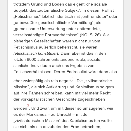
trotzdem Grund und Boden das eigentliche soziale
Subjekt, das „automatische Subjekt“. In diesem Fall ist
„Fetischismus“ letztlich identisch mit „entfremdeter“ oder
„unbewußter gesellschaftlicher Vermittlung“, als
„gemeinsame Unterwerfung unter entfremdete,
verselbständigte Formverhältnisse“ (NO, S. 26). Alle
bisherigen Gesellschaften waren nicht nur vom
Fetischismus äußerlich beherrscht, sie waren
fetischistisch konstituiert.
Dann aber ist das in den
letzten 8000 Jahren entstandene reale, soziale,
sinnliche Individuum auch das Ergebnis von
Fetischverhältnissen. Deren Endresultat wäre dann also
2
eher zwiespältig als rein negativ
. Die „zivilisatorische
Mission“, die sich Aufklärung und Kapitalismus so gern
auf ihre Fahnen schreiben, kann mit viel mehr Recht
der vorkapitalistischen Geschichte zugeschrieben
3
werden
. Und zwar, um mit dieser so umzugehen, wie
es der Marxismus – zu Unrecht – mit der
„zivilisatorischen Mission“ des Kapitalismus tun wollte:
sie nicht als ein anzubetendes Erbe betrachten,