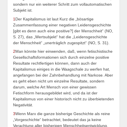
sondern nur ein weiterer Schritt zum vollautomatischen
Subjekt ist.
1
Der Kapitalismus ist laut Kurz die „bösartige
Zusammenfassung einer negativen Leidensgeschichte
[gibt es denn auch eine positive?] der Menschheit“ (NO,
S. 27), das „Wertsubjekt“ hat die „Leidensgeschichte
der Menschheit“ „unerträglich zugespitzt“ (NO, S. 31).
2
Man könnte hier einwenden, daß, wenn fetischistische
Gesellschaftsformationen sich durch einzelne positive
Resultate rechtfertigen können, dann auch der
Kapitalismus einiges in die Waagschale zu werfen hat,
angefangen bei der Zahnbehandlung mit Narkose. Aber
es geht eben nicht um einzelne Resultate, sondern
darum, welche Art Mensch von einer gewissen
Fetischform herausgebildet wird, und da ist der
Kapitalismus von einer historisch nicht zu überbietenden
Negativität.
3
Wenn Marx die ganze bisherige Geschichte als reine
„Vorgeschichte“ betrachtet, bedeutet das ja keine
Verachtung aller bisherigen Menschheitsentwicklung,