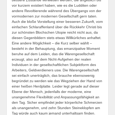
bessere Zustände verwiesen werden, die angeblich bis
vor kurzem existiert haben, wie es die Ludditen oder
andere Revoltierende während des Übergangs von der
vormodernen zur modernen Gesellschaft gern taten.
Auch die bloße Vorstellung einer besseren Zukunft, vom
einfachen Schlaraffenland über die Rückkehr Christi bis
zur schönsten Blochschen Utopie reicht nicht aus, da
diesen Gegenbildern stets etwas Willkürliches anhaftet.
Eine andere Möglichkeit – die Kurz selber wählt –
besteht in der Behauptung, das emanzipative Moment
beruhe auf dem Leiden, das die Warengesellschaft
erzeugt, also auf dem Nicht-Aufgehen der realen
Individuen in der gesellschaftlichen Subjektform des
Arbeiters, Geldverdieners usw. Die Warengesellschaft
sei einfach unerträglich, das brauche ebensowenig
begründet zu werden wie das Wegziehen der Hand von
einer heißen Herdplatte. Leider legt gerade auf dieser
Ebene der Mensch, jedenfalls der moderne, eine
unangenehme Flexibilität und Anpassungsfähigkeit an
den Tag. Sicher empfindet jeder körperliche Schmerzen
als unangenehm, und zehn Stunden Steineklopfen am
Tag würde auch kaum jemand unterhaltsam finden.