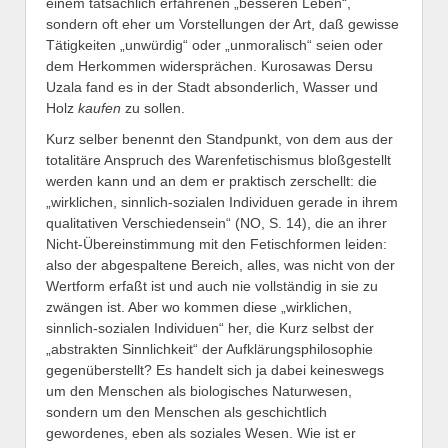
einem tatsächlich erfahrenen „besseren Leben“,
sondern oft eher um Vorstellungen der Art, daß gewisse
Tätigkeiten „unwürdig“ oder „unmoralisch“ seien oder
dem Herkommen widersprächen. Kurosawas Dersu
Uzala fand es in der Stadt absonderlich, Wasser und
Holz
kaufen
zu sollen.
Kurz selber benennt den Standpunkt, von dem aus der
totalitäre Anspruch des Warenfetischismus bloßgestellt
werden kann und an dem er praktisch zerschellt: die
„wirklichen, sinnlich-sozialen Individuen gerade in ihrem
qualitativen Verschiedensein“ (NO, S. 14), die an ihrer
Nicht-Übereinstimmung mit den Fetischformen leiden:
also der abgespaltene Bereich, alles, was nicht von der
Wertform erfaßt ist und auch nie vollständig in sie zu
zwängen ist. Aber wo kommen diese „wirklichen,
sinnlich-sozialen Individuen“ her, die Kurz selbst der
„abstrakten Sinnlichkeit“ der Aufklärungsphilosophie
gegenüberstellt? Es handelt sich ja dabei keineswegs
um den Menschen als biologisches Naturwesen,
sondern um den Menschen als geschichtlich
gewordenes, eben als soziales Wesen. Wie ist er