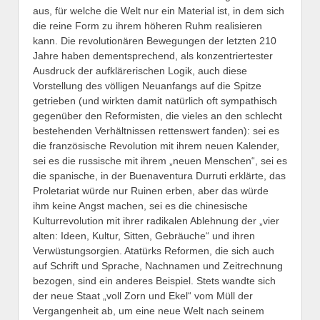
aus, für welche die Welt nur ein Material ist, in dem sich
die reine Form zu ihrem höheren Ruhm realisieren
kann. Die revolutionären Bewegungen der letzten 210
Jahre haben dementsprechend, als konzentriertester
Ausdruck der aufklärerischen Logik, auch diese
Vorstellung des völligen Neuanfangs auf die Spitze
getrieben (und wirkten damit natürlich oft sympathisch
gegenüber den Reformisten, die vieles an den schlecht
bestehenden Verhältnissen rettenswert fanden): sei es
die französische Revolution mit ihrem neuen Kalender,
sei es die russische mit ihrem „neuen Menschen“, sei es
die spanische, in der Buenaventura Durruti erklärte, das
Proletariat würde nur Ruinen erben, aber das würde
ihm keine Angst machen, sei es die chinesische
Kulturrevolution mit ihrer radikalen Ablehnung der „vier
alten: Ideen, Kultur, Sitten, Gebräuche“ und ihren
Verwüstungsorgien. Atatürks Reformen, die sich auch
auf Schrift und Sprache, Nachnamen und Zeitrechnung
bezogen, sind ein anderes Beispiel. Stets wandte sich
der neue Staat „voll Zorn und Ekel“ vom Müll der
Vergangenheit ab, um eine neue Welt nach seinem