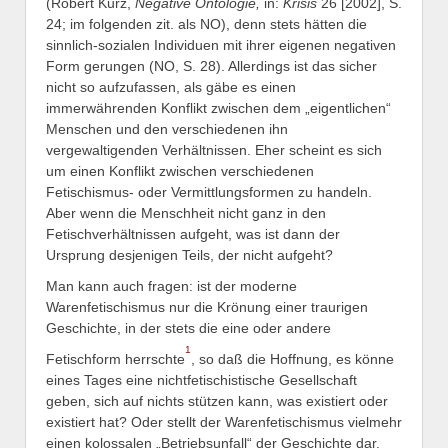
(Robert Kurz,
Negative Ontologie,
in:
Krisis
26 [2002], S.
24; im folgenden zit. als NO), denn stets hätten die
sinnlich-sozialen Individuen mit ihrer eigenen negativen
Form gerungen (NO, S. 28). Allerdings ist das sicher
nicht so aufzufassen, als gäbe es einen
immerwährenden Konflikt zwischen dem „eigentlichen“
Menschen und den verschiedenen ihn
vergewaltigenden Verhältnissen. Eher scheint es sich
um einen Konflikt zwischen verschiedenen
Fetischismus- oder Vermittlungsformen zu handeln.
Aber wenn die Menschheit nicht ganz in den
Fetischverhältnissen aufgeht, was ist dann der
Ursprung desjenigen Teils, der nicht aufgeht?
Man kann auch fragen: ist der moderne
Warenfetischismus nur die Krönung einer traurigen
Geschichte, in der stets die eine oder andere
1
Fetischform herrschte
, so daß die Hoffnung, es könne
eines Tages eine nichtfetischistische Gesellschaft
geben, sich auf nichts stützen kann, was existiert oder
existiert hat? Oder stellt der Warenfetischismus vielmehr
einen kolossalen „Betriebsunfall“ der Geschichte dar,