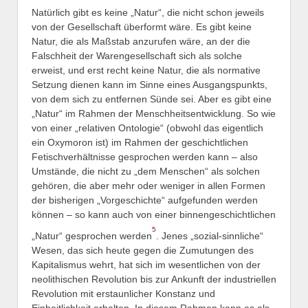
Natürlich gibt es keine „Natur“, die nicht schon jeweils
von der Gesellschaft überformt wäre. Es gibt keine
Natur, die als Maßstab anzurufen wäre, an der die
Falschheit der Warengesellschaft sich als solche
erweist, und erst recht keine Natur, die als normative
Setzung dienen kann im Sinne eines Ausgangspunkts,
von dem sich zu entfernen Sünde sei. Aber es gibt eine
„Natur“ im Rahmen der Menschheitsentwicklung. So wie
von einer „relativen Ontologie“ (obwohl das eigentlich
ein Oxymoron ist) im Rahmen der geschichtlichen
Fetischverhältnisse gesprochen werden kann – also
Umstände, die nicht zu „dem Menschen“ als solchen
gehören, die aber mehr oder weniger in allen Formen
der bisherigen „Vorgeschichte“ aufgefunden werden
können – so kann auch von einer binnengeschichtlichen
5
„Natur“ gesprochen werden
. Jenes „sozial-sinnliche“
Wesen, das sich heute gegen die Zumutungen des
Kapitalismus wehrt, hat sich im wesentlichen von der
neolithischen Revolution bis zur Ankunft der industriellen
Revolution mit erstaunlicher Konstanz und
Einheitlichkeit erhalten. In diesem Rahmen kann es als