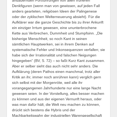
andauernden Fortführungen von allen früheren
Denkfiguren (wenn man von gewissen, auf jeden Fall
anders gearteten, religiösen Ideen der Palingenese
oder der zyklischen Welterneuerung absieht). Für die
Aufklärer war die ganze Geschichte bis zu ihrer Ankunft
ein einziger Irrtum gewesen, eine ununterbrochene
Kette aus Verbrechen, Dummheit und Stumpfsinn. „Die
bisherige Menschheit, so noch Kant in seinen
sämtlichen Hauptwerken, sei in ihrem Denken auf
systematische Fehler und Inkonsequenzen verfallen; sie
habe sich der Irrationalität und falschen Neigungen
hingegeben“ (BV, S. 72) – so faßt Kurz Kant zusammen.
Aber er selber sieht das auch nicht sehr anders. Die
Aufklärung (deren Pathos einen manchmal, trotz aller
Kritik an ihr, immer noch anrühren kann) verglich gern
sich selbst mit der Morgenröte, weil alle ihr
vorangegangenen Jahrhunderte nur eine lange Nacht
gewesen seien. In der Vorstellung, alles besser machen
zu können und aus der eigenen Vernunft heraus, oder
was man dafür hält, die Welt neu machen zu können,
drückt sich bestens die Hybris und der
Machbarkeitswahn der industriellen Warengesellschaft