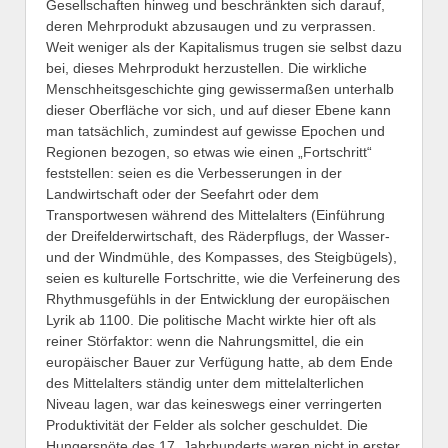
Gesellschaften hinweg und beschränkten sich darauf,
deren Mehrprodukt abzusaugen und zu verprassen.
Weit weniger als der Kapitalismus trugen sie selbst dazu
bei, dieses Mehrprodukt herzustellen. Die wirkliche
Menschheitsgeschichte ging gewissermaßen unterhalb
dieser Oberfläche vor sich, und auf dieser Ebene kann
man tatsächlich, zumindest auf gewisse Epochen und
Regionen bezogen, so etwas wie einen „Fortschritt“
feststellen: seien es die Verbesserungen in der
Landwirtschaft oder der Seefahrt oder dem
Transportwesen während des Mittelalters (Einführung
der Dreifelderwirtschaft, des Räderpflugs, der Wasser-
und der Windmühle, des Kompasses, des Steigbügels),
seien es kulturelle Fortschritte, wie die Verfeinerung des
Rhythmusgefühls in der Entwicklung der europäischen
Lyrik ab 1100. Die politische Macht wirkte hier oft als
reiner Störfaktor: wenn die Nahrungsmittel, die ein
europäischer Bauer zur Verfügung hatte, ab dem Ende
des Mittelalters ständig unter dem mittelalterlichen
Niveau lagen, war das keineswegs einer verringerten
Produktivität der Felder als solcher geschuldet. Die
Hungersnöte des 17. Jahrhunderts waren nicht in erster