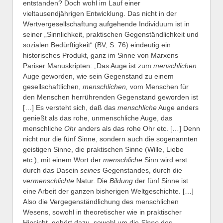
entstanden? Doch wohl im Lauf einer
vieltausendjährigen Entwicklung. Das nicht in der
Wertvergesellschaftung aufgehende Individuum ist in
seiner „Sinnlichkeit, praktischen Gegenständlichkeit und
sozialen Bedürftigkeit“ (BV, S. 76) eindeutig ein
historisches Produkt, ganz im Sinne von Marxens
Pariser Manuskripten: „Das Auge ist zum
menschlichen
Auge geworden, wie sein Gegenstand zu einem
gesellschaftlichen,
menschlichen,
vom Menschen für
den Menschen herrührenden Gegenstand geworden ist
[…] Es versteht sich, daß das
menschliche
Auge anders
genießt als das rohe, unmenschliche Auge, das
menschliche
Ohr
anders als das rohe Ohr etc. […] Denn
nicht nur die fünf Sinne, sondern auch die sogenannten
geistigen Sinne, die praktischen Sinne (Wille, Liebe
etc.), mit einem Wort der
menschliche
Sinn wird erst
durch das Dasein
seines
Gegenstandes, durch die
vermenschlichte
Natur. Die
Bildung
der fünf Sinne ist
eine Arbeit der ganzen bisherigen Weltgeschichte. […]
Also die Vergegenständlichung des menschlichen
Wesens, sowohl in theoretischer wie in praktischer
Hinsicht, gehört dazu, sowohl um die
Sinne
des