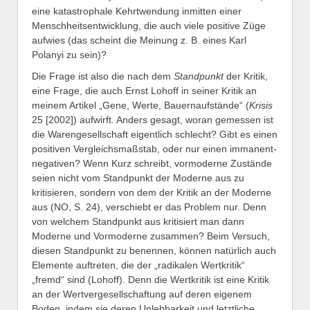
eine katastrophale Kehrtwendung inmitten einer
Menschheitsentwicklung, die auch viele positive Züge
aufwies (das scheint die Meinung z. B. eines Karl
Polanyi zu sein)?
Die Frage ist also die nach dem
Standpunkt
der Kritik,
eine Frage, die auch Ernst Lohoff in seiner Kritik an
meinem Artikel „Gene, Werte, Bauernaufstände“ (
Krisis
25 [2002]) aufwirft. Anders gesagt, woran gemessen ist
die Warengesellschaft eigentlich schlecht? Gibt es einen
positiven Vergleichsmaßstab, oder nur einen immanent-
negativen? Wenn Kurz schreibt, vormoderne Zustände
seien nicht vom Standpunkt der Moderne aus zu
kritisieren, sondern von dem der Kritik an der Moderne
aus (NO, S. 24), verschiebt er das Problem nur. Denn
von welchem Standpunkt aus kritisiert man dann
Moderne und Vormoderne zusammen? Beim Versuch,
diesen Standpunkt zu benennen, können natürlich auch
Elemente auftreten, die der „radikalen Wertkritik“
„fremd“ sind (Lohoff). Denn die Wertkritik ist eine Kritik
an der Wertvergesellschaftung auf deren eigenem
Boden, indem sie deren Unlebbarkeit und letztliche