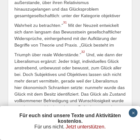
außerstande, über ihren Relativismus
hinauszugelangen und das Glücksproblem
gesamtgesellschaftlich: unter der Kategorie objektiver
31
Wahrheit zu betrachten.“
Mit der Neuzeit entwickelt
sich dann langsam das Bewusstsein gesellschaftlicher
Widersprüche, einhergehend mit der Aufklärung der
Begriffe von Theorie und Praxis. „Glück besteht im
32
Triumph über reale Widerstände.“
Und, wie dann der
Liberalismus ergänzt: Jeder trägt, individuelles Glück
anstrebend, unbewusst oder bewusst, zum Glück aller
bei. Doch Subjektives und Objektives lassen sich nicht
mehr derart vermitteln, gerade weil der Liberalismus
hier ökonomisch Schranken setzte: nunmehr wurde das
Glück mit dem Besitz identifiziert. Das Glück als Zustand
vollkommener Befriedigung und Wunschlosigkeit wurde
zusehens zum Ideal, zu dessen Beförderung weder
Theorie und Praxis etwas beitragen könne, sondern
Für euch sind unsere Texte und Aktivitäten
wofür allein Zufall und Schicksal verantwortlich sind. Die
kostenlos.
Für uns nicht.
Jetzt unterstützen.
Figuren solcher ideologisch zugebogenen
Glücksformen finden sich dann später etwa bei
Dagobert Duck, Gustav Gans – und Donald Duck