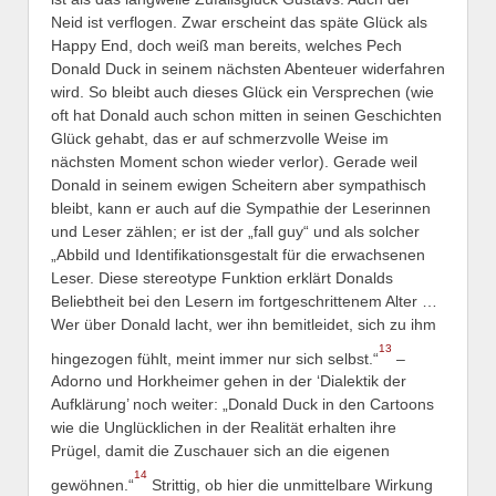
Neid ist verflogen. Zwar erscheint das späte Glück als
Happy End, doch weiß man bereits, welches Pech
Donald Duck in seinem nächsten Abenteuer widerfahren
wird. So bleibt auch dieses Glück ein Versprechen (wie
oft hat Donald auch schon mitten in seinen Geschichten
Glück gehabt, das er auf schmerzvolle Weise im
nächsten Moment schon wieder verlor). Gerade weil
Donald in seinem ewigen Scheitern aber sympathisch
bleibt, kann er auch auf die Sympathie der Leserinnen
und Leser zählen; er ist der „fall guy“ und als solcher
„Abbild und Identifikationsgestalt für die erwachsenen
Leser. Diese stereotype Funktion erklärt Donalds
Beliebtheit bei den Lesern im fortgeschrittenem Alter …
Wer über Donald lacht, wer ihn bemitleidet, sich zu ihm
13
hingezogen fühlt, meint immer nur sich selbst.“
–
Adorno und Horkheimer gehen in der ‘Dialektik der
Aufklärung’ noch weiter: „Donald Duck in den Cartoons
wie die Unglücklichen in der Realität erhalten ihre
Prügel, damit die Zuschauer sich an die eigenen
14
gewöhnen.“
Strittig, ob hier die unmittelbare Wirkung