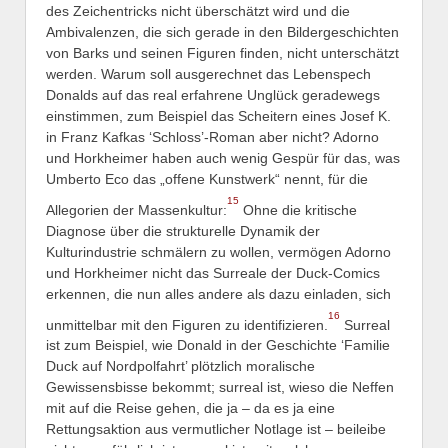
des Zeichentricks nicht überschätzt wird und die
Ambivalenzen, die sich gerade in den Bildergeschichten
von Barks und seinen Figuren finden, nicht unterschätzt
werden. Warum soll ausgerechnet das Lebenspech
Donalds auf das real erfahrene Unglück geradewegs
einstimmen, zum Beispiel das Scheitern eines Josef K.
in Franz Kafkas ‘Schloss’-Roman aber nicht? Adorno
und Horkheimer haben auch wenig Gespür für das, was
Umberto Eco das „offene Kunstwerk“ nennt, für die
15
Allegorien der Massenkultur:
Ohne die kritische
Diagnose über die strukturelle Dynamik der
Kulturindustrie schmälern zu wollen, vermögen Adorno
und Horkheimer nicht das Surreale der Duck-Comics
erkennen, die nun alles andere als dazu einladen, sich
16
unmittelbar mit den Figuren zu identifizieren.
Surreal
ist zum Beispiel, wie Donald in der Geschichte ‘Familie
Duck auf Nordpolfahrt’ plötzlich moralische
Gewissensbisse bekommt; surreal ist, wieso die Neffen
mit auf die Reise gehen, die ja – da es ja eine
Rettungsaktion aus vermutlicher Notlage ist – beileibe