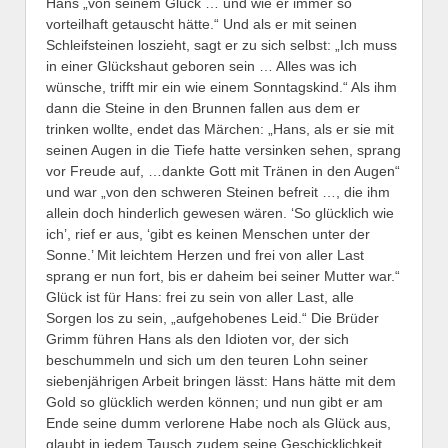
Hans „von seinem Glück … und wie er immer so
vorteilhaft getauscht hätte.“ Und als er mit seinen
Schleifsteinen loszieht, sagt er zu sich selbst: „Ich muss
in einer Glückshaut geboren sein … Alles was ich
wünsche, trifft mir ein wie einem Sonntagskind.“ Als ihm
dann die Steine in den Brunnen fallen aus dem er
trinken wollte, endet das Märchen: „Hans, als er sie mit
seinen Augen in die Tiefe hatte versinken sehen, sprang
vor Freude auf, …dankte Gott mit Tränen in den Augen“
und war „von den schweren Steinen befreit …, die ihm
allein doch hinderlich gewesen wären. ‘So glücklich wie
ich’, rief er aus, ‘gibt es keinen Menschen unter der
Sonne.’ Mit leichtem Herzen und frei von aller Last
sprang er nun fort, bis er daheim bei seiner Mutter war.“
Glück ist für Hans: frei zu sein von aller Last, alle
Sorgen los zu sein, „aufgehobenes Leid.“ Die Brüder
Grimm führen Hans als den Idioten vor, der sich
beschummeln und sich um den teuren Lohn seiner
siebenjährigen Arbeit bringen lässt: Hans hätte mit dem
Gold so glücklich werden können; und nun gibt er am
Ende seine dumm verlorene Habe noch als Glück aus,
glaubt in jedem Tausch zudem seine Geschicklichkeit