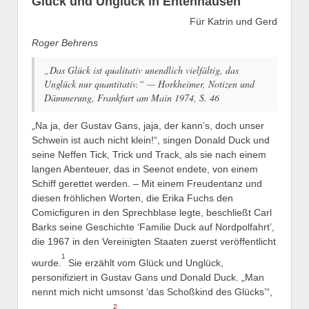
Glück und Unglück in Entenhausen
Für Katrin und Gerd
Roger Behrens
„Das Glück ist qualitativ unendlich vielfältig, das
Unglück nur quantitativ.“ — Horkheimer, Notizen und
Dämmerung, Frankfurt am Main 1974, S. 46
„Na ja, der Gustav Gans, jaja, der kann’s, doch unser
Schwein ist auch nicht klein!“, singen Donald Duck und
seine Neffen Tick, Trick und Track, als sie nach einem
langen Abenteuer, das in Seenot endete, von einem
Schiff gerettet werden. – Mit einem Freudentanz und
diesen fröhlichen Worten, die Erika Fuchs den
Comicfiguren in den Sprechblase legte, beschließt Carl
Barks seine Geschichte ‘Familie Duck auf Nordpolfahrt’,
die 1967 in den Vereinigten Staaten zuerst veröffentlicht
1
wurde.
Sie erzählt vom Glück und Unglück,
personifiziert in Gustav Gans und Donald Duck. „Man
nennt mich nicht umsonst ‘das Schoßkind des Glücks’“,
2