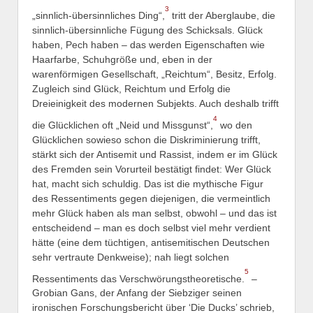
3
„sinnlich-übersinnliches Ding“,
tritt der Aberglaube, die
sinnlich-übersinnliche Fügung des Schicksals. Glück
haben, Pech haben – das werden Eigenschaften wie
Haarfarbe, Schuhgröße und, eben in der
warenförmigen Gesellschaft, „Reichtum“, Besitz, Erfolg.
Zugleich sind Glück, Reichtum und Erfolg die
Dreieinigkeit des modernen Subjekts. Auch deshalb trifft
4
die Glücklichen oft „Neid und Missgunst“,
wo den
Glücklichen sowieso schon die Diskriminierung trifft,
stärkt sich der Antisemit und Rassist, indem er im Glück
des Fremden sein Vorurteil bestätigt findet: Wer Glück
hat, macht sich schuldig. Das ist die mythische Figur
des Ressentiments gegen diejenigen, die vermeintlich
mehr Glück haben als man selbst, obwohl – und das ist
entscheidend – man es doch selbst viel mehr verdient
hätte (eine dem tüchtigen, antisemitischen Deutschen
sehr vertraute Denkweise); nah liegt solchen
5
Ressentiments das Verschwörungstheoretische.
–
Grobian Gans, der Anfang der Siebziger seinen
ironischen Forschungsbericht über ‘Die Ducks’ schrieb,