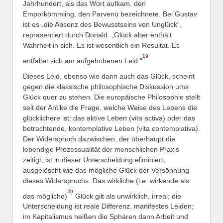
Jahrhundert, als das Wort aufkam, den
Emporkömmling, den Parvenü bezeichnete. Bei Gustav
ist es „die Absenz des Bewusstseins von Unglück“,
repräsentiert durch Donald. „Glück aber enthält
Wahrheit in sich. Es ist wesentlich ein Resultat. Es
19
entfaltet sich am aufgehobenen Leid.“
Dieses Leid, ebenso wie dann auch das Glück, scheint
gegen die klassische philosophische Diskussion ums
Glück quer zu stehen. Die europäische Philosophie stellt
seit der Antike die Frage, welche Weise des Lebens die
glücklichere ist: das aktive Leben (vita activa) oder das
betrachtende, kontemplative Leben (vita contemplativa).
Der Widerspruch dazwischen, der überhaupt die
lebendige Prozessualität der menschlichen Praxis
zeitigt, ist in dieser Unterscheidung eliminiert,
ausgelöscht wie das mögliche Glück der Versöhnung
dieses Widerspruchs. Das wirkliche (i.e. wirkende als
20
das mögliche)
Glück gilt als unwirklich, irreal; die
Unterscheidung ist reale Differenz, manifestes Leiden;
im Kapitalismus heißen die Sphären dann Arbeit und