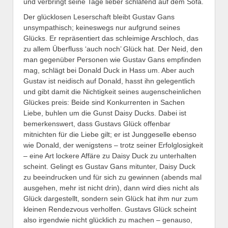
und verbringt seine Tage lieber schlafend auf dem Sofa.
Der glücklosen Leserschaft bleibt Gustav Gans
unsympathisch; keineswegs nur aufgrund seines
Glücks. Er repräsentiert das schleimige Arschloch, das
zu allem Überfluss ‘auch noch’ Glück hat. Der Neid, den
man gegenüber Personen wie Gustav Gans empfinden
mag, schlägt bei Donald Duck in Hass um. Aber auch
Gustav ist neidisch auf Donald, hasst ihn gelegentlich
und gibt damit die Nichtigkeit seines augenscheinlichen
Glückes preis: Beide sind Konkurrenten in Sachen
Liebe, buhlen um die Gunst Daisy Ducks. Dabei ist
bemerkenswert, dass Gustavs Glück offenbar
mitnichten für die Liebe gilt; er ist Junggeselle ebenso
wie Donald, der wenigstens – trotz seiner Erfolglosigkeit
– eine Art lockere Affäre zu Daisy Duck zu unterhalten
scheint. Gelingt es Gustav Gans mitunter, Daisy Duck
zu beeindrucken und für sich zu gewinnen (abends mal
ausgehen, mehr ist nicht drin), dann wird dies nicht als
Glück dargestellt, sondern sein Glück hat ihm nur zum
kleinen Rendezvous verholfen. Gustavs Glück scheint
also irgendwie nicht glücklich zu machen – genauso,