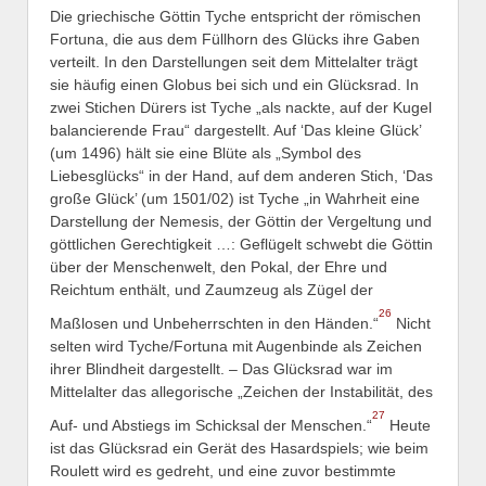
Die griechische Göttin Tyche entspricht der römischen
Fortuna, die aus dem Füllhorn des Glücks ihre Gaben
verteilt. In den Darstellungen seit dem Mittelalter trägt
sie häufig einen Globus bei sich und ein Glücksrad. In
zwei Stichen Dürers ist Tyche „als nackte, auf der Kugel
balancierende Frau“ dargestellt. Auf ‘Das kleine Glück’
(um 1496) hält sie eine Blüte als „Symbol des
Liebesglücks“ in der Hand, auf dem anderen Stich, ‘Das
große Glück’ (um 1501/02) ist Tyche „in Wahrheit eine
Darstellung der Nemesis, der Göttin der Vergeltung und
göttlichen Gerechtigkeit …: Geflügelt schwebt die Göttin
über der Menschenwelt, den Pokal, der Ehre und
Reichtum enthält, und Zaumzeug als Zügel der
26
Maßlosen und Unbeherrschten in den Händen.“
Nicht
selten wird Tyche/Fortuna mit Augenbinde als Zeichen
ihrer Blindheit dargestellt. – Das Glücksrad war im
Mittelalter das allegorische „Zeichen der Instabilität, des
27
Auf- und Abstiegs im Schicksal der Menschen.“
Heute
ist das Glücksrad ein Gerät des Hasardspiels; wie beim
Roulett wird es gedreht, und eine zuvor bestimmte