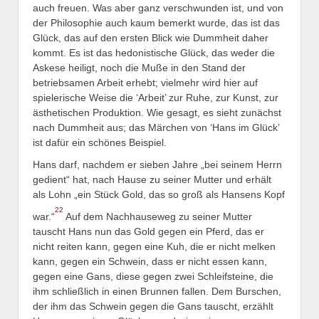
auch freuen. Was aber ganz verschwunden ist, und von
der Philosophie auch kaum bemerkt wurde, das ist das
Glück, das auf den ersten Blick wie Dummheit daher
kommt. Es ist das hedonistische Glück, das weder die
Askese heiligt, noch die Muße in den Stand der
betriebsamen Arbeit erhebt; vielmehr wird hier auf
spielerische Weise die ‘Arbeit’ zur Ruhe, zur Kunst, zur
ästhetischen Produktion. Wie gesagt, es sieht zunächst
nach Dummheit aus; das Märchen von ‘Hans im Glück’
ist dafür ein schönes Beispiel.
Hans darf, nachdem er sieben Jahre „bei seinem Herrn
gedient“ hat, nach Hause zu seiner Mutter und erhält
als Lohn „ein Stück Gold, das so groß als Hansens Kopf
22
war.“
Auf dem Nachhauseweg zu seiner Mutter
tauscht Hans nun das Gold gegen ein Pferd, das er
nicht reiten kann, gegen eine Kuh, die er nicht melken
kann, gegen ein Schwein, dass er nicht essen kann,
gegen eine Gans, diese gegen zwei Schleifsteine, die
ihm schließlich in einen Brunnen fallen. Dem Burschen,
der ihm das Schwein gegen die Gans tauscht, erzählt