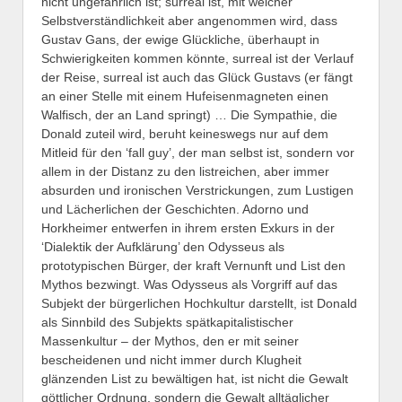
nicht ungefährlich ist; surreal ist, mit welcher
Selbstverständlichkeit aber angenommen wird, dass
Gustav Gans, der ewige Glückliche, überhaupt in
Schwierigkeiten kommen könnte, surreal ist der Verlauf
der Reise, surreal ist auch das Glück Gustavs (er fängt
an einer Stelle mit einem Hufeisenmagneten einen
Walfisch, der an Land springt) … Die Sympathie, die
Donald zuteil wird, beruht keineswegs nur auf dem
Mitleid für den ‘fall guy’, der man selbst ist, sondern vor
allem in der Distanz zu den listreichen, aber immer
absurden und ironischen Verstrickungen, zum Lustigen
und Lächerlichen der Geschichten. Adorno und
Horkheimer entwerfen in ihrem ersten Exkurs in der
‘Dialektik der Aufklärung’ den Odysseus als
prototypischen Bürger, der kraft Vernunft und List den
Mythos bezwingt. Was Odysseus als Vorgriff auf das
Subjekt der bürgerlichen Hochkultur darstellt, ist Donald
als Sinnbild des Subjekts spätkapitalistischer
Massenkultur – der Mythos, den er mit seiner
bescheidenen und nicht immer durch Klugheit
glänzenden List zu bewältigen hat, ist nicht die Gewalt
göttlicher Ordnung, sondern die Gewalt alltäglicher