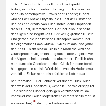
– Die Philosophie behandelte das Glücksproblem
bisher, wie schon erwähnt, als Frage nach vita activa
oder vita contemplativa, Praxis oder Theorie; zudem
wird seit der Antike Eutychia, die Gunst der Umstände
und des Schicksals, von Eudaimonia, dem Empfinden
dieser Gunst, unterschieden. Darüber hinaus scheint
der allgemeine Begriff von Glück wenig greifbar zu sein.
Und gerade die idealistische Philosophie kommt über
die Allgemeinheit des Glücks – Glück ist das, was jeder
dafür hält – nicht hinaus. Bis in die Moderne wird das
Glücksproblem allgemein aufgefasst, aber zugleich von
der Allgemeinheit abstrakt und abstrahiert. Freilich ahnt
man, dass die Gesellschaft nicht Glück für jeden bereit
hält; gegen die soziale Wirklichkeit wird ein Hedonismus
verteidigt, Epikur nennt ein glückliches Leben das
29
naturgemäße.
Der Schmerz verhindert Glück. Auch
das weiß der Hedonismus, weshalb – so wie Aristipp rät
– die sinnliche Lust der geistigen vorzuziehen ist, da
intensiver (weil auch körperlicher Schmerz schlimmer ist
30
als seelischer);
doch „die Hedonisten sind