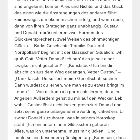
sind ungelernt, können Alles und Nichts, und das Glück
des einen wie die Anstrengungen des anderen führt
keineswegs zum ökonomischen Erfolg; und wenn doch,
dann von ihren Strategien ganz unabhängig. Gustav
und Donald repräsentieren zwei Formen des
Glücksversprechens, zwei Weisen des ohnmächtigen
Glücks. – Barks Geschichte ‘Familie Duck auf
Nordpolfahrt’ beginnt mit der klassischen Situation: „Ah,
grüß Gott, Vetter Donald! Ich hab’ dich ja seit einer
Ewigkeit nicht gesehen!“ – „Kunststück! Ich bin dir
absichtlich aus dem Weg gegangen, Vetter Gustav.“ –
„Ganz falsch! Du solltest meine Gesellschaft suchen.
Dann würdest du lernen, wie man es zu etwas bringt im
Leben.“ – „Von dir kann ich gar nichts lernen, du alter
Angeber! Außerdem gehst du mir auf den Wecker. Leb
wohl!“ Gustav lässt nicht locker, provoziert Donald und
setzt seine ganze unangenehme Aufdringlichkeit ein. Er
zwingt Donald zuzuhören, was in seinem Horoskop
steht: „Ich bin unter einem Glücksstern geboren …
Alles, was ich unternehme, muss mir glücken.“ Und
heute sei ein besonders günstiger Tag: „Kann sein, dass