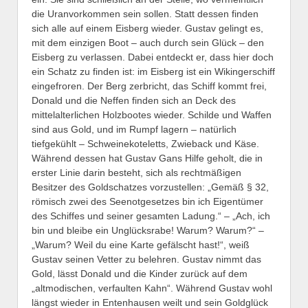
die Uranvorkommen sein sollen. Statt dessen finden
sich alle auf einem Eisberg wieder. Gustav gelingt es,
mit dem einzigen Boot – auch durch sein Glück – den
Eisberg zu verlassen. Dabei entdeckt er, dass hier doch
ein Schatz zu finden ist: im Eisberg ist ein Wikingerschiff
eingefroren. Der Berg zerbricht, das Schiff kommt frei,
Donald und die Neffen finden sich an Deck des
mittelalterlichen Holzbootes wieder. Schilde und Waffen
sind aus Gold, und im Rumpf lagern – natürlich
tiefgekühlt – Schweinekoteletts, Zwieback und Käse.
Während dessen hat Gustav Gans Hilfe geholt, die in
erster Linie darin besteht, sich als rechtmäßigen
Besitzer des Goldschatzes vorzustellen: „Gemäß § 32,
römisch zwei des Seenotgesetzes bin ich Eigentümer
des Schiffes und seiner gesamten Ladung.“ – „Ach, ich
bin und bleibe ein Unglücksrabe! Warum? Warum?“ –
„Warum? Weil du eine Karte gefälscht hast!“, weiß
Gustav seinen Vetter zu belehren. Gustav nimmt das
Gold, lässt Donald und die Kinder zurück auf dem
„altmodischen, verfaulten Kahn“. Während Gustav wohl
längst wieder in Entenhausen weilt und sein Goldglück