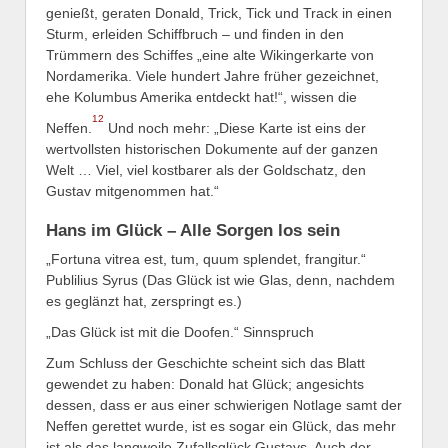
genießt, geraten Donald, Trick, Tick und Track in einen
Sturm, erleiden Schiffbruch – und finden in den
Trümmern des Schiffes „eine alte Wikingerkarte von
Nordamerika. Viele hundert Jahre früher gezeichnet,
ehe Kolumbus Amerika entdeckt hat!“, wissen die
12
Neffen.
Und noch mehr: „Diese Karte ist eins der
wertvollsten historischen Dokumente auf der ganzen
Welt … Viel, viel kostbarer als der Goldschatz, den
Gustav mitgenommen hat.“
Hans im Glück – Alle Sorgen los sein
„Fortuna vitrea est, tum, quum splendet, frangitur.“
Publilius Syrus (Das Glück ist wie Glas, denn, nachdem
es geglänzt hat, zerspringt es.)
„Das Glück ist mit die Doofen.“ Sinnspruch
Zum Schluss der Geschichte scheint sich das Blatt
gewendet zu haben: Donald hat Glück; angesichts
dessen, dass er aus einer schwierigen Notlage samt der
Neffen gerettet wurde, ist es sogar ein Glück, das mehr
ist als das langweile Zufallsglück Gustavs. Auch der