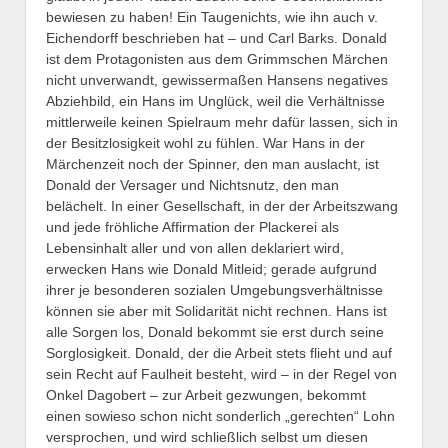
bewiesen zu haben! Ein Taugenichts, wie ihn auch v.
Eichendorff beschrieben hat – und Carl Barks. Donald
ist dem Protagonisten aus dem Grimmschen Märchen
nicht unverwandt, gewissermaßen Hansens negatives
Abziehbild, ein Hans im Unglück, weil die Verhältnisse
mittlerweile keinen Spielraum mehr dafür lassen, sich in
der Besitzlosigkeit wohl zu fühlen. War Hans in der
Märchenzeit noch der Spinner, den man auslacht, ist
Donald der Versager und Nichtsnutz, den man
belächelt. In einer Gesellschaft, in der der Arbeitszwang
und jede fröhliche Affirmation der Plackerei als
Lebensinhalt aller und von allen deklariert wird,
erwecken Hans wie Donald Mitleid; gerade aufgrund
ihrer je besonderen sozialen Umgebungsverhältnisse
können sie aber mit Solidarität nicht rechnen. Hans ist
alle Sorgen los, Donald bekommt sie erst durch seine
Sorglosigkeit. Donald, der die Arbeit stets flieht und auf
sein Recht auf Faulheit besteht, wird – in der Regel von
Onkel Dagobert – zur Arbeit gezwungen, bekommt
einen sowieso schon nicht sonderlich „gerechten“ Lohn
versprochen, und wird schließlich selbst um diesen