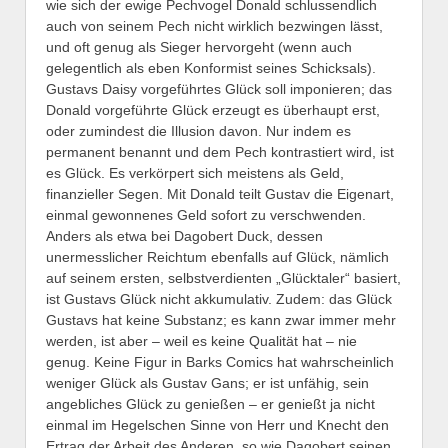
wie sich der ewige Pechvogel Donald schlussendlich
auch von seinem Pech nicht wirklich bezwingen lässt,
und oft genug als Sieger hervorgeht (wenn auch
gelegentlich als eben Konformist seines Schicksals).
Gustavs Daisy vorgeführtes Glück soll imponieren; das
Donald vorgeführte Glück erzeugt es überhaupt erst,
oder zumindest die Illusion davon. Nur indem es
permanent benannt und dem Pech kontrastiert wird, ist
es Glück. Es verkörpert sich meistens als Geld,
finanzieller Segen. Mit Donald teilt Gustav die Eigenart,
einmal gewonnenes Geld sofort zu verschwenden.
Anders als etwa bei Dagobert Duck, dessen
unermesslicher Reichtum ebenfalls auf Glück, nämlich
auf seinem ersten, selbstverdienten „Glücktaler“ basiert,
ist Gustavs Glück nicht akkumulativ. Zudem: das Glück
Gustavs hat keine Substanz; es kann zwar immer mehr
werden, ist aber – weil es keine Qualität hat – nie
genug. Keine Figur in Barks Comics hat wahrscheinlich
weniger Glück als Gustav Gans; er ist unfähig, sein
angebliches Glück zu genießen – er genießt ja nicht
einmal im Hegelschen Sinne von Herr und Knecht den
Ertrag der Arbeit des Anderen, so wie Dagobert seinen