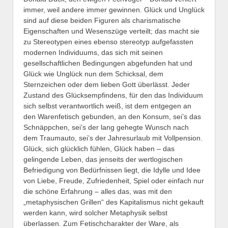
immer, weil andere immer gewinnen. Glück und Unglück
sind auf diese beiden Figuren als charismatische
Eigenschaften und Wesenszüge verteilt; das macht sie
zu Stereotypen eines ebenso stereotyp aufgefassten
modernen Individuums, das sich mit seinen
gesellschaftlichen Bedingungen abgefunden hat und
Glück wie Unglück nun dem Schicksal, dem
Sternzeichen oder dem lieben Gott überlässt. Jeder
Zustand des Glücksempfindens, für den das Individuum
sich selbst verantwortlich weiß, ist dem entgegen an
den Warenfetisch gebunden, an den Konsum, sei’s das
Schnäppchen, sei’s der lang gehegte Wunsch nach
dem Traumauto, sei’s der Jahresurlaub mit Vollpension.
Glück, sich glücklich fühlen, Glück haben – das
gelingende Leben, das jenseits der wertlogischen
Befriedigung von Bedürfnissen liegt, die Idylle und Idee
von Liebe, Freude, Zufriedenheit, Spiel oder einfach nur
die schöne Erfahrung – alles das, was mit den
„metaphysischen Grillen“ des Kapitalismus nicht gekauft
werden kann, wird solcher Metaphysik selbst
überlassen. Zum Fetischcharakter der Ware, als