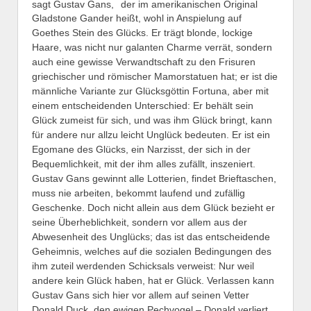
sagt Gustav Gans,
der im amerikanischen Original
Gladstone Gander heißt, wohl in Anspielung auf
Goethes Stein des Glücks. Er trägt blonde, lockige
Haare, was nicht nur galanten Charme verrät, sondern
auch eine gewisse Verwandtschaft zu den Frisuren
griechischer und römischer Mamorstatuen hat; er ist die
männliche Variante zur Glücksgöttin Fortuna, aber mit
einem entscheidenden Unterschied: Er behält sein
Glück zumeist für sich, und was ihm Glück bringt, kann
für andere nur allzu leicht Unglück bedeuten. Er ist ein
Egomane des Glücks, ein Narzisst, der sich in der
Bequemlichkeit, mit der ihm alles zufällt, inszeniert.
Gustav Gans gewinnt alle Lotterien, findet Brieftaschen,
muss nie arbeiten, bekommt laufend und zufällig
Geschenke. Doch nicht allein aus dem Glück bezieht er
seine Überheblichkeit, sondern vor allem aus der
Abwesenheit des Unglücks; das ist das entscheidende
Geheimnis, welches auf die sozialen Bedingungen des
ihm zuteil werdenden Schicksals verweist: Nur weil
andere kein Glück haben, hat er Glück. Verlassen kann
Gustav Gans sich hier vor allem auf seinen Vetter
Donald Duck, den ewigen Pechvogel – Donald verliert