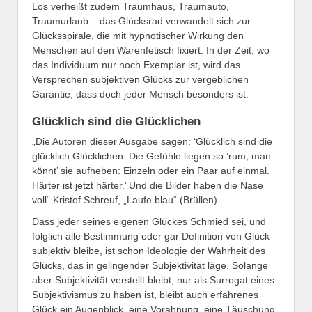
Los verheißt zudem Traumhaus, Traumauto,
Traumurlaub – das Glücksrad verwandelt sich zur
Glücksspirale, die mit hypnotischer Wirkung den
Menschen auf den Warenfetisch fixiert. In der Zeit, wo
das Individuum nur noch Exemplar ist, wird das
Versprechen subjektiven Glücks zur vergeblichen
Garantie, dass doch jeder Mensch besonders ist.
Glücklich sind die Glücklichen
„Die Autoren dieser Ausgabe sagen: ‘Glücklich sind die
glücklich Glücklichen. Die Gefühle liegen so ’rum, man
könnt’ sie aufheben: Einzeln oder ein Paar auf einmal.
Härter ist jetzt härter.’ Und die Bilder haben die Nase
voll“ Kristof Schreuf, „Laufe blau“ (Brüllen)
Dass jeder seines eigenen Glückes Schmied sei, und
folglich alle Bestimmung oder gar Definition von Glück
subjektiv bleibe, ist schon Ideologie der Wahrheit des
Glücks, das in gelingender Subjektivität läge. Solange
aber Subjektivität verstellt bleibt, nur als Surrogat eines
Subjektivismus zu haben ist, bleibt auch erfahrenes
Glück ein Augenblick, eine Vorahnung, eine Täuschung.