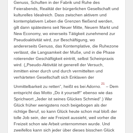
Genuss, Schuften in der Fabrik und Ruhe des
Feierabends, Realität der bürgerlichen Gesellschaft und
kulturelles Idealreich. Dass zwischen aktivem und
kontemplativem Leben die Grenzen fließend werden,
gilt dann spätestens seit Neuer Mitte, Neuem Markt und
New Economy, wo einerseits Tätigkeit zunehmend zur
Pseudoaktivität wird, zur Beschäftigung, wo
andererseits Genuss, das Kontemplative, die Ruhezone
verlässt, die Langsamkeit der Muße, und in die Phase
rotierender Geschäftigkeit eintritt, selbst Scheinpraxis
wird. („Pseudo-Aktivität ist generell der Versuch,
inmitten einer durch und durch vermittelten und
verhärteten Gesellschaft sich Enklaven der
21
Unmittelbarkeit zu retten“, heißt es bei Adorno.
– Dem
entspricht das Motto „Do it yourself!“ ebenso wie das
Sprichwort „Jeder ist seines Glückes Schmied“.) War
Glück früher wenigstens noch beigebogen als der
richtige Beruf, so kann Glück heute schon mal bloß der
tolle Job sein, der wie Freizeit aussieht, weil vorher die
Freizeit schon wie Arbeit unternommen wurde. Und
zweifellos kann sich jeder über dieses bisschen Glück