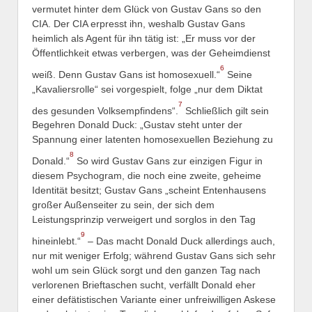
vermutet hinter dem Glück von Gustav Gans so den
CIA. Der CIA erpresst ihn, weshalb Gustav Gans
heimlich als Agent für ihn tätig ist: „Er muss vor der
Öffentlichkeit etwas verbergen, was der Geheimdienst
6
weiß. Denn Gustav Gans ist homosexuell.“
Seine
„Kavaliersrolle“ sei vorgespielt, folge „nur dem Diktat
7
des gesunden Volksempfindens“.
Schließlich gilt sein
Begehren Donald Duck: „Gustav steht unter der
Spannung einer latenten homosexuellen Beziehung zu
8
Donald.“
So wird Gustav Gans zur einzigen Figur in
diesem Psychogram, die noch eine zweite, geheime
Identität besitzt; Gustav Gans „scheint Entenhausens
großer Außenseiter zu sein, der sich dem
Leistungsprinzip verweigert und sorglos in den Tag
9
hineinlebt.“
– Das macht Donald Duck allerdings auch,
nur mit weniger Erfolg; während Gustav Gans sich sehr
wohl um sein Glück sorgt und den ganzen Tag nach
verlorenen Brieftaschen sucht, verfällt Donald eher
einer defätistischen Variante einer unfreiwilligen Askese