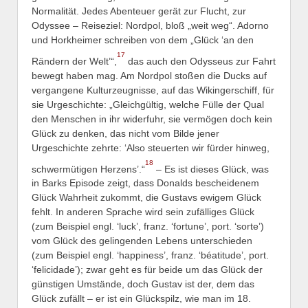
Normalität. Jedes Abenteuer gerät zur Flucht, zur
Odyssee – Reiseziel: Nordpol, bloß „weit weg“. Adorno
und Horkheimer schreiben von dem „Glück ‘an den
17
Rändern der Welt’“,
das auch den Odysseus zur Fahrt
bewegt haben mag. Am Nordpol stoßen die Ducks auf
vergangene Kulturzeugnisse, auf das Wikingerschiff, für
sie Urgeschichte: „Gleichgültig, welche Fülle der Qual
den Menschen in ihr widerfuhr, sie vermögen doch kein
Glück zu denken, das nicht vom Bilde jener
Urgeschichte zehrte: ‘Also steuerten wir fürder hinweg,
18
schwermütigen Herzens’.“
– Es ist dieses Glück, was
in Barks Episode zeigt, dass Donalds bescheidenem
Glück Wahrheit zukommt, die Gustavs ewigem Glück
fehlt. In anderen Sprache wird sein zufälliges Glück
(zum Beispiel engl. ‘luck’, franz. ‘fortune’, port. ‘sorte’)
vom Glück des gelingenden Lebens unterschieden
(zum Beispiel engl. ‘happiness’, franz. ‘béatitude’, port.
‘felicidade’); zwar geht es für beide um das Glück der
günstigen Umstände, doch Gustav ist der, dem das
Glück zufällt – er ist ein Glückspilz, wie man im 18.