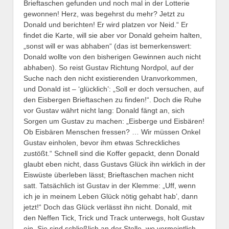
Brieftaschen gefunden und noch mal in der Lotterie
gewonnen! Herz, was begehrst du mehr? Jetzt zu
Donald und berichten! Er wird platzen vor Neid.“ Er
findet die Karte, will sie aber vor Donald geheim halten,
„sonst will er was abhaben“ (das ist bemerkenswert:
Donald wollte von den bisherigen Gewinnen auch nicht
abhaben). So reist Gustav Richtung Nordpol, auf der
Suche nach den nicht existierenden Uranvorkommen,
und Donald ist – ‘glücklich’: „Soll er doch versuchen, auf
den Eisbergen Brieftaschen zu finden!“. Doch die Ruhe
vor Gustav währt nicht lang: Donald fängt an, sich
Sorgen um Gustav zu machen: „Eisberge und Eisbären!
Ob Eisbären Menschen fressen? … Wir müssen Onkel
Gustav einholen, bevor ihm etwas Schreckliches
zustößt.“ Schnell sind die Koffer gepackt, denn Donald
glaubt eben nicht, dass Gustavs Glück ihn wirklich in der
Eiswüste überleben lässt; Brieftaschen machen nicht
satt. Tatsächlich ist Gustav in der Klemme: „Uff, wenn
ich je in meinem Leben Glück nötig gehabt hab’, dann
jetzt!“ Doch das Glück verlässt ihn nicht. Donald, mit
den Neffen Tick, Trick und Track unterwegs, holt Gustav
ein. Sie sind schließlich an der Stelle, wo vermeintlich