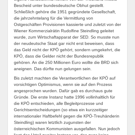
Bescheid unter bundesdeutsche Obhut gestellt.
Schließlich gehöre die 1951 gegründete Gesellschaft,
die jahrzehntelang für die Vermittlung von
Ostgeschäften Provisionen kassierte und zuletzt von der
Wiener Kommerzialrätin Rudolfine Steindling geleitet
wurde, zum Wirtschaftapparat der SED. So musste nun
der neudeutsche Staat gar nicht erst beweisen, dass
das Geld nicht der KPÖ gehört, sondern umgekehrt, die
KPÖ, dass die Gelder nicht der Bundesrepublik
gehören. An die 250 Millionen Euro wollte die BRD sich
aneignen. Das dürfte nun gelungen sein.
Bis zuletzt machten die Verantwortlichen der KPÖ auf
vorsichtigen Optimismus, wenn sie auf den Prozess
angesprochen wurden. Dafür gab es durchaus gute
Gründe. Die erste Instanz hatte 1996 vollinhaltlich für
die KPÖ entschieden, alle Begleitprozesse und
Gerichtsentscheidungen (so etwa ein kurzzeitiger
internationaler Haftbefehl gegen die KPÖ-Treuhänderin
Steindling) waren letztlich zugunsten der
österreichischen Kommunisten ausgefallen. Nun jedoch
liegt das Urteil zweiter Instanz vor, das zwar keine