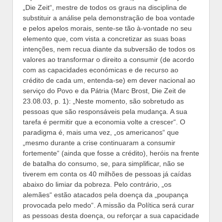
„Die Zeit“, mestre de todos os graus na disciplina de
substituir a análise pela demonstração de boa vontade
e pelos apelos morais, sente-se tão à-vontade no seu
elemento que, com vista a concretizar as suas boas
intenções, nem recua diante da subversão de todos os
valores ao transformar o direito a consumir (de acordo
com as capacidades económicas e de recurso ao
crédito de cada um, entenda-se) em dever nacional ao
serviço do Povo e da Pátria (Marc Brost, Die Zeit de
23.08.03, p. 1): „Neste momento, são sobretudo as
pessoas que são responsáveis pela mudança. A sua
tarefa é permitir que a economia volte a crescer“. O
paradigma é, mais uma vez, „os americanos“ que
„mesmo durante a crise continuaram a consumir
fortemente“ (ainda que fosse a crédito), heróis na frente
de batalha do consumo, se, para simplificar, não se
tiverem em conta os 40 milhões de pessoas já caídas
abaixo do limiar da pobreza. Pelo contrário, „os
alemães“ estão atacados pela doença da „poupança
provocada pelo medo“. A missão da Política será curar
as pessoas desta doença, ou reforçar a sua capacidade