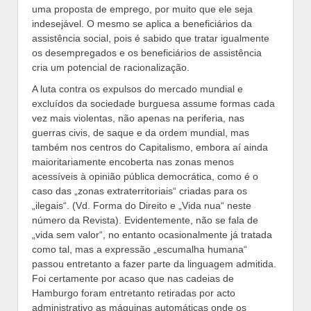
uma proposta de emprego, por muito que ele seja
indesejável. O mesmo se aplica a beneficiários da
assistência social, pois é sabido que tratar igualmente
os desempregados e os beneficiários de assistência
cria um potencial de racionalização.
A luta contra os expulsos do mercado mundial e
excluídos da sociedade burguesa assume formas cada
vez mais violentas, não apenas na periferia, nas
guerras civis, de saque e da ordem mundial, mas
também nos centros do Capitalismo, embora aí ainda
maioritariamente encoberta nas zonas menos
acessíveis à opinião pública democrática, como é o
caso das „zonas extraterritoriais“ criadas para os
„ilegais“. (Vd. Forma do Direito e „Vida nua“ neste
número da Revista). Evidentemente, não se fala de
„vida sem valor“, no entanto ocasionalmente já tratada
como tal, mas a expressão „escumalha humana“
passou entretanto a fazer parte da linguagem admitida.
Foi certamente por acaso que nas cadeias de
Hamburgo foram entretanto retiradas por acto
administrativo as máquinas automáticas onde os