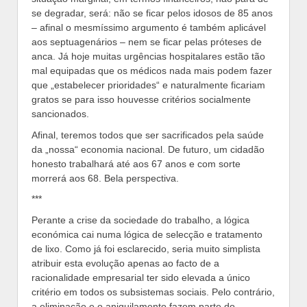
se degradar, será: não se ficar pelos idosos de 85 anos
– afinal o mesmíssimo argumento é também aplicável
aos septuagenários – nem se ficar pelas próteses de
anca. Já hoje muitas urgências hospitalares estão tão
mal equipadas que os médicos nada mais podem fazer
que „estabelecer prioridades“ e naturalmente ficariam
gratos se para isso houvesse critérios socialmente
sancionados.
Afinal, teremos todos que ser sacrificados pela saúde
da „nossa“ economia nacional. De futuro, um cidadão
honesto trabalhará até aos 67 anos e com sorte
morrerá aos 68. Bela perspectiva.
***
Perante a crise da sociedade do trabalho, a lógica
económica cai numa lógica de selecção e tratamento
de lixo. Como já foi esclarecido, seria muito simplista
atribuir esta evolução apenas ao facto de a
racionalidade empresarial ter sido elevada a único
critério em todos os subsistemas sociais. Pelo contrário,
a eliminação e o aniquilamento fazem parte do