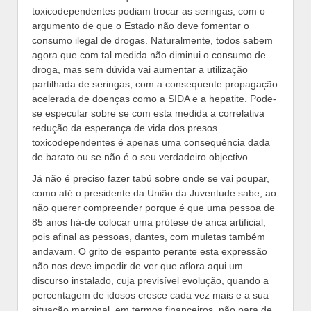
toxicodependentes podiam trocar as seringas, com o
argumento de que o Estado não deve fomentar o
consumo ilegal de drogas. Naturalmente, todos sabem
agora que com tal medida não diminui o consumo de
droga, mas sem dúvida vai aumentar a utilização
partilhada de seringas, com a consequente propagação
acelerada de doenças como a SIDA e a hepatite. Pode-
se especular sobre se com esta medida a correlativa
redução da esperança de vida dos presos
toxicodependentes é apenas uma consequência dada
de barato ou se não é o seu verdadeiro objectivo.
Já não é preciso fazer tabú sobre onde se vai poupar,
como até o presidente da União da Juventude sabe, ao
não querer compreender porque é que uma pessoa de
85 anos há-de colocar uma prótese de anca artificial,
pois afinal as pessoas, dantes, com muletas também
andavam. O grito de espanto perante esta expressão
não nos deve impedir de ver que aflora aqui um
discurso instalado, cuja previsível evolução, quando a
percentagem de idosos cresce cada vez mais e a sua
situação marginal, em termos financeiros, não para de