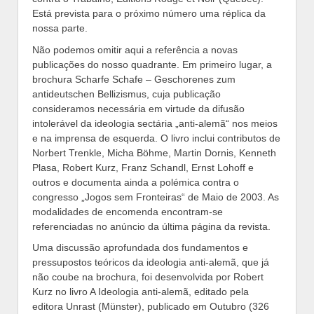
Está prevista para o próximo número uma réplica da
nossa parte.
Não podemos omitir aqui a referência a novas
publicações do nosso quadrante. Em primeiro lugar, a
brochura Scharfe Schafe – Geschorenes zum
antideutschen Bellizismus, cuja publicação
consideramos necessária em virtude da difusão
intolerável da ideologia sectária „anti-alemã“ nos meios
e na imprensa de esquerda. O livro inclui contributos de
Norbert Trenkle, Micha Böhme, Martin Dornis, Kenneth
Plasa, Robert Kurz, Franz Schandl, Ernst Lohoff e
outros e documenta ainda a polémica contra o
congresso „Jogos sem Fronteiras“ de Maio de 2003. As
modalidades de encomenda encontram-se
referenciadas no anúncio da última página da revista.
Uma discussão aprofundada dos fundamentos e
pressupostos teóricos da ideologia anti-alemã, que já
não coube na brochura, foi desenvolvida por Robert
Kurz no livro A Ideologia anti-alemã, editado pela
editora Unrast (Münster), publicado em Outubro (326