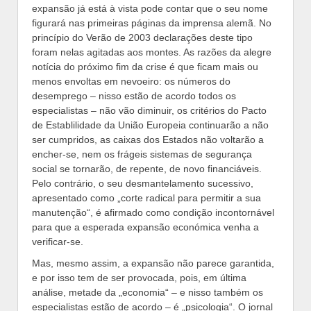
expansão já está à vista pode contar que o seu nome
figurará nas primeiras páginas da imprensa alemã. No
princípio do Verão de 2003 declarações deste tipo
foram nelas agitadas aos montes. As razões da alegre
notícia do próximo fim da crise é que ficam mais ou
menos envoltas em nevoeiro: os números do
desemprego – nisso estão de acordo todos os
especialistas – não vão diminuir, os critérios do Pacto
de Establilidade da União Europeia continuarão a não
ser cumpridos, as caixas dos Estados não voltarão a
encher-se, nem os frágeis sistemas de segurança
social se tornarão, de repente, de novo financiáveis.
Pelo contrário, o seu desmantelamento sucessivo,
apresentado como „corte radical para permitir a sua
manutenção“, é afirmado como condição incontornável
para que a esperada expansão económica venha a
verificar-se.
Mas, mesmo assim, a expansão não parece garantida,
e por isso tem de ser provocada, pois, em última
análise, metade da „economia“ – e nisso também os
especialistas estão de acordo – é „psicologia“. O jornal