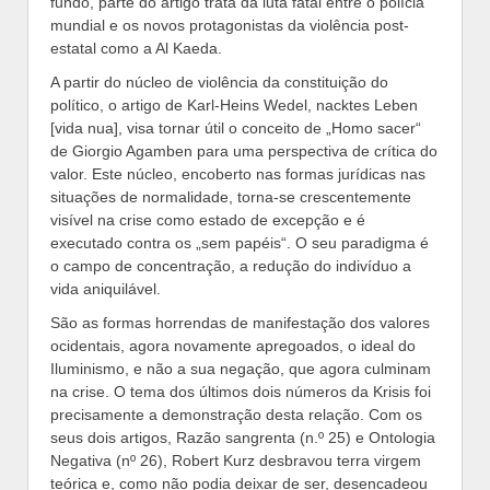
fundo, parte do artigo trata da luta fatal entre o polícia
mundial e os novos protagonistas da violência post-
estatal como a Al Kaeda.
A partir do núcleo de violência da constituição do
político, o artigo de Karl-Heins Wedel, nacktes Leben
[vida nua], visa tornar útil o conceito de „Homo sacer“
de Giorgio Agamben para uma perspectiva de crítica do
valor. Este núcleo, encoberto nas formas jurídicas nas
situações de normalidade, torna-se crescentemente
visível na crise como estado de excepção e é
executado contra os „sem papéis“. O seu paradigma é
o campo de concentração, a redução do indivíduo a
vida aniquilável.
São as formas horrendas de manifestação dos valores
ocidentais, agora novamente apregoados, o ideal do
Iluminismo, e não a sua negação, que agora culminam
na crise. O tema dos últimos dois números da Krisis foi
precisamente a demonstração desta relação. Com os
seus dois artigos, Razão sangrenta (n.º 25) e Ontologia
Negativa (nº 26), Robert Kurz desbravou terra virgem
teórica e, como não podia deixar de ser, desencadeou