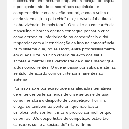
necessariamente assume enquanto a relação de capital
e principalmente de concorrência capitalista for
compreendida como relação natural, como a velha e
ainda vigente „luta pela vida“ e a „survival of the fittest“
[sobrevivência do mais forte]. O sujeito da concorrência
masculino e branco apenas consegue pensar a crise
como derrota ou inferioridade na concorrência e daí
responder com a intensificação da luta na concorrência.
Num sistema que, no seu todo, entra progressivamente
em queda livre, o único critério de êxito dos seus
actores é manter uma velocidade de queda menor que
a dos concorrentes. O que já passa por subida e até faz
sentido, de acordo com os critérios imanentes ao
sistema.
Por isso não é por acaso que nas alegadas tentativas
de entender os fenómenos de crise se goste de usar
como metáfora o desporto de competição. Por fim,
chega-se também ao ponto em que não basta
simplesmente ser bom, mas é preciso ser melhor que
os outros. „Os desportistas de competição estão tão
cansados como a sociedade“ (Hans-Bruno