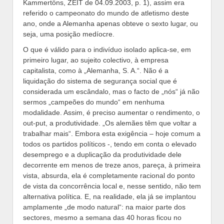
Kammertöns, ZEIT de 04.09.2003, p. 1), assim era
referido o campeonato do mundo de atletismo deste
ano, onde a Alemanha apenas obteve o sexto lugar, ou
seja, uma posição medíocre.
O que é válido para o indivíduo isolado aplica-se, em
primeiro lugar, ao sujeito colectivo, à empresa
capitalista, como à „Alemanha, S. A.“. Não é a
liquidação do sistema de segurança social que é
considerada um escândalo, mas o facto de „nós“ já não
sermos „campeões do mundo“ em nenhuma
modalidade. Assim, é preciso aumentar o rendimento, o
out-put, a produtividade. „Os alemães têm que voltar a
trabalhar mais“. Embora esta exigência – hoje comum a
todos os partidos políticos -, tendo em conta o elevado
desemprego e a duplicação da produtividade dele
decorrente em menos de treze anos, pareça, à primeira
vista, absurda, ela é completamente racional do ponto
de vista da concorrência local e, nesse sentido, não tem
alternativa política. E, na realidade, ela já se implantou
amplamente „de modo natural“: na maior parte dos
sectores, mesmo a semana das 40 horas ficou no