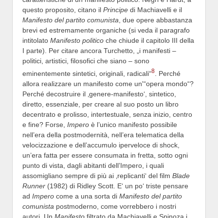
questo proposito, citano il
Principe
di Machiavelli e il
Manifesto del partito comunista
, due opere abbastanza
brevi ed estremamente organiche (si veda il paragrafo
intitolato
Manifesto politico
che chiude il capitolo III della
I parte). Per citare ancora Turchetto, „i manifesti –
politici, artistici, filosofici che siano – sono
8
eminentemente sintetici, originali, radicali“
. Perché
allora realizzare un manifesto come un'“opera mondo“?
Perché decostruire il ‚genere-manifesto‘, sintetico,
diretto, essenziale, per creare al suo posto un libro
decentrato e prolisso, intertestuale, senza inizio, centro
e fine? Forse,
Impero
è l’unico manifesto possibile
nell’era della postmodernità, nell’era telematica della
velocizzazione e dell’accumulo iperveloce di shock,
un’era fatta per essere consumata in fretta, sotto ogni
punto di vista, dagli abitanti dell’Impero, i quali
assomigliano sempre di più ai ‚replicanti‘ del film
Blade
Runner
(1982) di Ridley Scott. E‘ un po‘ triste pensare
ad
Impero
come a una sorta di
Manifesto del partito
comunista
postmoderno, come vorrebbero i nostri
autori. Un
Manifesto
filtrato da Machiavelli e Spinoza i