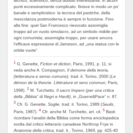
tecnico, scientifico, senza dubbio interessante, in alcuni
punti eccessivamente complicato, finisce in modo un po‘
banale e semplicistico: la tecnica del
pastiche
, della
mescolanza postmoderna è sempre in funzione. Fino
alla fine: quel San Francesco rievocato assomiglia
troppo ad un vuoto simulacro, ad un simbolo risibile per
ogni comunista; assomiglia troppo, per usare ancora
l’efficace espressione di Jameson, ad „una statua con le
orbite vuote“.
1
G. Genette,
Fiction et diction
, Paris, 1991, p. 11; si
veda anche A. Compagnon,
Il demone della teoria,
(letteratura e senso comune),
trad. it. Torino, 2000 (
Le
démon de la theorie. Littérature et sens commun,
Paris,
2
1998).
M. Turchetto,
Il sacro Impero (per una critica
della „Bibbia“ di Negri e Hardt),
in „Guerre&Pace“ n. 87.
3
Cfr. G. Genette,
Soglie,
trad. it. Torino, 1989 (
Seuils
,
4
5
Paris, 1987).
Cfr. anche M. Turchetto, art. cit.
Basti
ricordare l’analisi della Bibbia come forma enciclopedica
svolta dal critico letterario canadese Northrop Frye in
Anatomia della critica,
trad. it., Torino, 1969, pp. 425-40