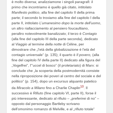
è molto diversa; analizziamone i singoli paragrafi: il
primo che incontriamo è quello già citato, intitolato
Manifesto politico
, alla fine del capitolo II della prima
parte; il secondo lo troviamo alla fine del capitolo I della
parte II, intitolato
L’umanesimo dopo la morte dell’uomo
,
un altro riallacciamento al pensiero foucaultiano,
peraltro notevolmente banalizzato; il terzo è
Contagio
(alla fine del capitolo III della parte seconda), dedicato
al
Viaggio al termine della notte
di Céline, per
dimostrare che „l’età della globalizzazione è l’età del
contagio universale“ (p. 135); il quarto è
Il povero,
(alla
fine del capitolo IV della parte II) dedicato alla figura del
„Vogelfrei“, l'“uccel di bosco“ (il proletariato) di Marx: si
conclude che „la scoperta della postmodernità consiste
nella riproposizione dei poveri al centro del sociale e del
politico“ (p. 154), dopo un
excursus
alquanto patetico
10
da
Miracolo a Milano
fino a Charlie Chaplin
. Il
successivo è
Rifiuto
(fine capitolo VI, parte II), forse il
più interessante, dedicato al rifiuto – „preferirei di no“ –
opposto dal personaggio Bartleby scrivano
dell’omonimo romanzo di Melville, e al „rifiuto totale“