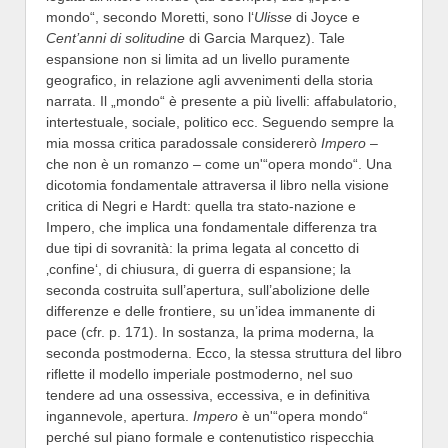
mondo“, secondo Moretti, sono l‘
Ulisse
di Joyce e
Cent’anni di solitudine
di Garcia Marquez). Tale
espansione non si limita ad un livello puramente
geografico, in relazione agli avvenimenti della storia
narrata. Il „mondo“ è presente a più livelli: affabulatorio,
intertestuale, sociale, politico ecc. Seguendo sempre la
mia mossa critica paradossale considererò
Impero
–
che non è un romanzo – come un'“opera mondo“. Una
dicotomia fondamentale attraversa il libro nella visione
critica di Negri e Hardt: quella tra stato-nazione e
Impero, che implica una fondamentale differenza tra
due tipi di sovranità: la prima legata al concetto di
‚confine‘, di chiusura, di guerra di espansione; la
seconda costruita sull’apertura, sull’abolizione delle
differenze e delle frontiere, su un’idea immanente di
pace (cfr. p. 171). In sostanza, la prima moderna, la
seconda postmoderna. Ecco, la stessa struttura del libro
riflette il modello imperiale postmoderno, nel suo
tendere ad una ossessiva, eccessiva, e in definitiva
ingannevole, apertura.
Impero
è un'“opera mondo“
perché sul piano formale e contenutistico rispecchia