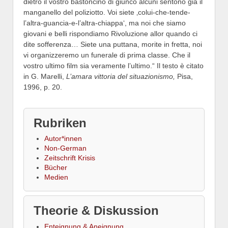
dietro il vostro bastoncino di giunco alcuni sentono già il
manganello del poliziotto. Voi siete ‚colui-che-tende-
l’altra-guancia-e-l’altra-chiappa‘, ma noi che siamo
giovani e belli rispondiamo Rivoluzione allor quando ci
dite sofferenza… Siete una puttana, morite in fretta, noi
vi organizzeremo un funerale di prima classe. Che il
vostro ultimo film sia veramente l’ultimo.“ Il testo è citato
in G. Marelli,
L’amara vittoria del situazionismo,
Pisa,
1996, p. 20.
Rubriken
Autor*innen
Non-German
Zeitschrift Krisis
Bücher
Medien
Theorie & Diskussion
Enteignung & Aneignung