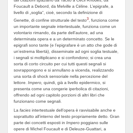
Foucault a Debord, da Melville a Céline. L’epigrafe, a
livello di „soglia“, cioè, secondo la definizione di
3
Genette, di confine strutturale del testo
, funziona come
un importante segnale intertestuale, funziona come un
volontario rimando, da parte dell’autore, ad una
determinata opera e a un determinato concetto. Se le
epigrafi sono tante (e l’epigrafare è un atto che gode di
un’estrema libertà), disseminate ad ogni soglia testuale,
i segnali si moltiplicano e si confondono; si crea una
sorta di corto circuito per cui tutti questi segnali si
sovrappongono e si annullano a vicenda, realizzando
una sorta di shock sensoriale nella percezione del
lettore.
Impero,
quindi, già a livello epidermico, si
presenta come una congerie iperbolica di citazioni,
offrendo ad ogni capitolo porzioni di altri libri che
funzionano come segnali.
La
facies
intertestuale dell’opera è ravvisabile anche e
soprattutto all’interno del testo propriamente detto. Gran
parte dei concetti esposti in
Impero
poggiano sulle
opere di Michel Foucault e di Deleuze-Guattari, a