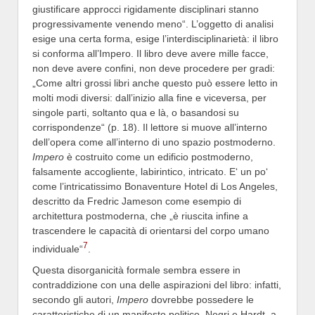
giustificare approcci rigidamente disciplinari stanno
progressivamente venendo meno“. L’oggetto di analisi
esige una certa forma, esige l’interdisciplinarietà: il libro
si conforma all’Impero. Il libro deve avere mille facce,
non deve avere confini, non deve procedere per gradi:
„Come altri grossi libri anche questo può essere letto in
molti modi diversi: dall’inizio alla fine e viceversa, per
singole parti, soltanto qua e là, o basandosi su
corrispondenze“ (p. 18). Il lettore si muove all’interno
dell’opera come all’interno di uno spazio postmoderno.
Impero
è costruito come un edificio postmoderno,
falsamente accogliente, labirintico, intricato. E‘ un po‘
come l’intricatissimo Bonaventure Hotel di Los Angeles,
descritto da Fredric Jameson come esempio di
architettura postmoderna, che „è riuscita infine a
trascendere le capacità di orientarsi del corpo umano
7
individuale“
.
Questa disorganicità formale sembra essere in
contraddizione con una delle aspirazioni del libro: infatti,
secondo gli autori,
Impero
dovrebbe possedere le
caratteristiche di un manifesto politico. Negri e Hardt, a