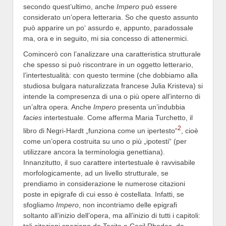
secondo quest’ultimo, anche
Impero
può essere
considerato un’opera letteraria. So che questo assunto
può apparire un po‘ assurdo e, appunto, paradossale
ma, ora e in seguito, mi sia concesso di attenermici.
Comincerò con l’analizzare una caratteristica strutturale
che spesso si può riscontrare in un oggetto letterario,
l’intertestualità: con questo termine (che dobbiamo alla
studiosa bulgara naturalizzata francese Julia Kristeva) si
intende la compresenza di una o più opere all’interno di
un’altra opera. Anche
Impero
presenta un’indubbia
facies
intertestuale. Come afferma Maria Turchetto, il
2
libro di Negri-Hardt „funziona come un ipertesto“
, cioè
come un’opera costruita su uno o più „ipotesti“ (per
utilizzare ancora la terminologia genettiana).
Innanzitutto, il suo carattere intertestuale è ravvisabile
morfologicamente, ad un livello strutturale, se
prendiamo in considerazione le numerose citazioni
poste in epigrafe di cui esso è costellata. Infatti, se
sfogliamo
Impero
, non incontriamo delle epigrafi
soltanto all’inizio dell’opera, ma all’inizio di tutti i capitoli:
tali citazioni spaziano da Tacito a Cecil Rhodes, da