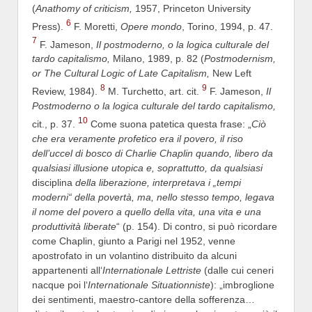
(
Anathomy of criticism,
1957, Princeton University
6
Press).
F. Moretti,
Opere mondo
, Torino, 1994, p. 47.
7
F. Jameson,
Il postmoderno, o la logica culturale del
tardo capitalismo,
Milano, 1989, p. 82 (
Postmodernism,
or The Cultural Logic of Late Capitalism,
New Left
8
9
Review, 1984).
M. Turchetto, art. cit.
F. Jameson,
Il
Postmoderno o la logica culturale del tardo capitalismo,
10
cit., p. 37.
Come suona patetica questa frase: „
Ciò
che era veramente profetico era il povero, il riso
dell’uccel di bosco di Charlie Chaplin quando, libero da
qualsiasi illusione utopica e, soprattutto, da qualsiasi
disciplina
della liberazione, interpretava i „tempi
moderni“ della povertà, ma, nello stesso tempo, legava
il nome del povero a quello della vita, una vita e una
produttività liberate
“ (p. 154). Di contro, si può ricordare
come Chaplin, giunto a Parigi nel 1952, venne
apostrofato in un volantino distribuito da alcuni
appartenenti all‘
Internationale Lettriste
(dalle cui ceneri
nacque poi l‘
Internationale Situationniste
): „imbroglione
dei sentimenti, maestro-cantore della sofferenza…