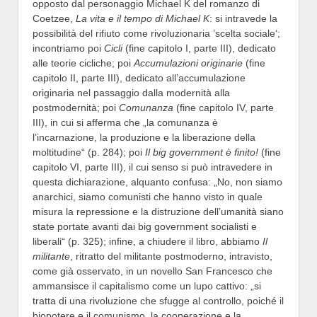
opposto dal personaggio Michael K del romanzo di
Coetzee,
La vita e il tempo di Michael K
: si intravede la
possibilità del rifiuto come rivoluzionaria ’scelta sociale‘;
incontriamo poi
Cicli
(fine capitolo I, parte III), dedicato
alle teorie cicliche; poi
Accumulazioni originarie
(fine
capitolo II, parte III), dedicato all’accumulazione
originaria nel passaggio dalla modernità alla
postmodernità; poi
Comunanza
(fine capitolo IV, parte
III), in cui si afferma che „la comunanza è
l’incarnazione, la produzione e la liberazione della
moltitudine“ (p. 284); poi
Il big government è finito!
(fine
capitolo VI, parte III), il cui senso si può intravedere in
questa dichiarazione, alquanto confusa: „No, non siamo
anarchici, siamo comunisti che hanno visto in quale
misura la repressione e la distruzione dell’umanità siano
state portate avanti dai big government socialisti e
liberali“ (p. 325); infine, a chiudere il libro, abbiamo
Il
militante
, ritratto del militante postmoderno, intravisto,
come già osservato, in un novello San Francesco che
ammansisce il capitalismo come un lupo cattivo: „si
tratta di una rivoluzione che sfugge al controllo, poiché il
biopotere e il comunismo, la cooperazione e la