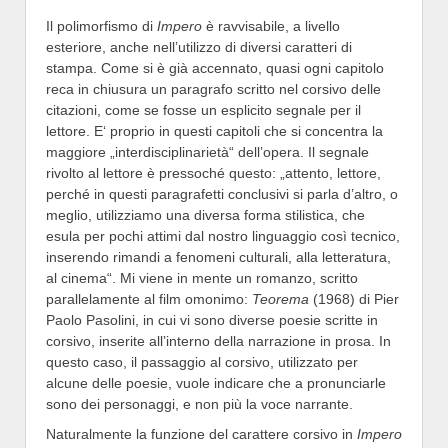
Il polimorfismo di
Impero
è ravvisabile, a livello
esteriore, anche nell’utilizzo di diversi caratteri di
stampa. Come si è già accennato, quasi ogni capitolo
reca in chiusura un paragrafo scritto nel corsivo delle
citazioni, come se fosse un esplicito segnale per il
lettore. E‘ proprio in questi capitoli che si concentra la
maggiore „interdisciplinarietà“ dell’opera. Il segnale
rivolto al lettore è pressoché questo: „attento, lettore,
perché in questi paragrafetti conclusivi si parla d’altro, o
meglio, utilizziamo una diversa forma stilistica, che
esula per pochi attimi dal nostro linguaggio così tecnico,
inserendo rimandi a fenomeni culturali, alla letteratura,
al cinema“. Mi viene in mente un romanzo, scritto
parallelamente al film omonimo:
Teorema
(1968) di Pier
Paolo Pasolini, in cui vi sono diverse poesie scritte in
corsivo, inserite all’interno della narrazione in prosa. In
questo caso, il passaggio al corsivo, utilizzato per
alcune delle poesie, vuole indicare che a pronunciarle
sono dei personaggi, e non più la voce narrante.
Naturalmente la funzione del carattere corsivo in
Impero