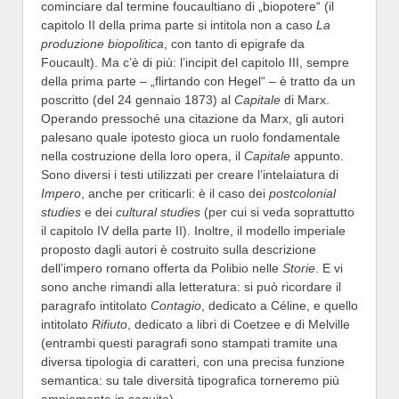
cominciare dal termine foucaultiano di „biopotere“ (il
capitolo II della prima parte si intitola non a caso
La
produzione biopolitica
, con tanto di epigrafe da
Foucault). Ma c’è di più: l’incipit del capitolo III, sempre
della prima parte – „flirtando con Hegel“ – è tratto da un
poscritto (del 24 gennaio 1873) al
Capitale
di Marx.
Operando pressoché una citazione da Marx, gli autori
palesano quale ipotesto gioca un ruolo fondamentale
nella costruzione della loro opera, il
Capitale
appunto.
Sono diversi i testi utilizzati per creare l’intelaiatura di
Impero
, anche per criticarli: è il caso dei
postcolonial
studies
e dei
cultural studies
(per cui si veda soprattutto
il capitolo IV della parte II). Inoltre, il modello imperiale
proposto dagli autori è costruito sulla descrizione
dell’impero romano offerta da Polibio nelle
Storie
. E vi
sono anche rimandi alla letteratura: si può ricordare il
paragrafo intitolato
Contagio
, dedicato a Céline, e quello
intitolato
Rifiuto
, dedicato a libri di Coetzee e di Melville
(entrambi questi paragrafi sono stampati tramite una
diversa tipologia di caratteri, con una precisa funzione
semantica: su tale diversità tipografica torneremo più