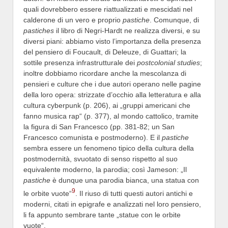
quali dovrebbero essere riattualizzati e mescidati nel
calderone di un vero e proprio
pastiche
. Comunque, di
pastiches
il libro di Negri-Hardt ne realizza diversi, e su
diversi piani: abbiamo visto l’importanza della presenza
del pensiero di Foucault, di Deleuze, di Guattari; la
sottile presenza infrastrutturale dei
postcolonial studies
;
inoltre dobbiamo ricordare anche la mescolanza di
pensieri e culture che i due autori operano nelle pagine
della loro opera: strizzate d’occhio alla letteratura e alla
cultura cyberpunk (p. 206), ai „gruppi americani che
fanno musica rap“ (p. 377), al mondo cattolico, tramite
la figura di San Francesco (pp. 381-82; un San
Francesco comunista e postmoderno). E il
pastiche
sembra essere un fenomeno tipico della cultura della
postmodernità, svuotato di senso rispetto al suo
equivalente moderno, la parodia; così Jameson: „Il
pastiche
è dunque una parodia bianca, una statua con
9
le orbite vuote“
. Il riuso di tutti questi autori antichi e
moderni, citati in epigrafe e analizzati nel loro pensiero,
li fa appunto sembrare tante „statue con le orbite
vuote“.