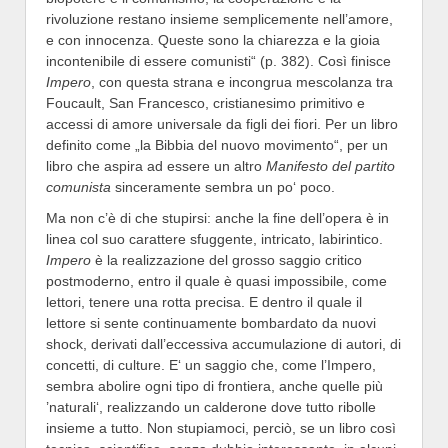
rivoluzione restano insieme semplicemente nell’amore,
e con innocenza. Queste sono la chiarezza e la gioia
incontenibile di essere comunisti“ (p. 382). Così finisce
Impero
, con questa strana e incongrua mescolanza tra
Foucault, San Francesco, cristianesimo primitivo e
accessi di amore universale da figli dei fiori. Per un libro
definito come „la Bibbia del nuovo movimento“, per un
libro che aspira ad essere un altro
Manifesto del
partito
comunista
sinceramente sembra un po‘ poco.
Ma non c’è di che stupirsi: anche la fine dell’opera è in
linea col suo carattere sfuggente, intricato, labirintico.
Impero
è la realizzazione del grosso saggio critico
postmoderno, entro il quale è quasi impossibile, come
lettori, tenere una rotta precisa. E dentro il quale il
lettore si sente continuamente bombardato da nuovi
shock, derivati dall’eccessiva accumulazione di autori, di
concetti, di culture. E‘ un saggio che, come l’Impero,
sembra abolire ogni tipo di frontiera, anche quelle più
’naturali‘, realizzando un calderone dove tutto ribolle
insieme a tutto. Non stupiamoci, perciò, se un libro così