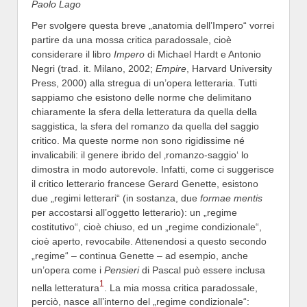
Paolo Lago
Per svolgere questa breve „anatomia dell’Impero“ vorrei
partire da una mossa critica paradossale, cioè
considerare il libro
Impero
di Michael Hardt e Antonio
Negri (trad. it. Milano, 2002;
Empire
, Harvard University
Press, 2000) alla stregua di un’opera letteraria. Tutti
sappiamo che esistono delle norme che delimitano
chiaramente la sfera della letteratura da quella della
saggistica, la sfera del romanzo da quella del saggio
critico. Ma queste norme non sono rigidissime né
invalicabili: il genere ibrido del ‚romanzo-saggio‘ lo
dimostra in modo autorevole. Infatti, come ci suggerisce
il critico letterario francese Gerard Genette, esistono
due „regimi letterari“ (in sostanza, due
formae mentis
per accostarsi all’oggetto letterario): un „regime
costitutivo“, cioè chiuso, ed un „regime condizionale“,
cioè aperto, revocabile. Attenendosi a questo secondo
„regime“ – continua Genette – ad esempio, anche
un’opera come i
Pensieri
di Pascal può essere inclusa
1
nella letteratura
. La mia mossa critica paradossale,
perciò, nasce all’interno del „regime condizionale“: