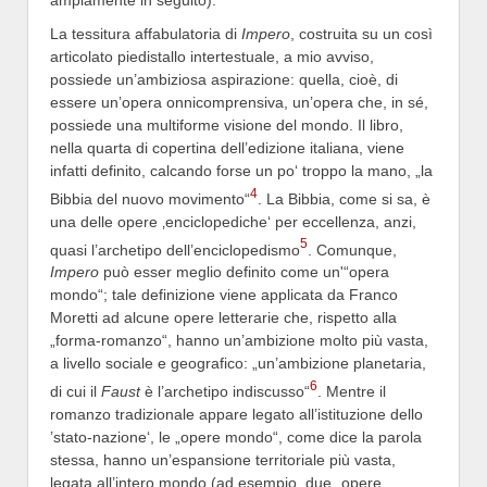
ampiamente in seguito).
La tessitura affabulatoria di
Impero
, costruita su un così
articolato piedistallo intertestuale, a mio avviso,
possiede un’ambiziosa aspirazione: quella, cioè, di
essere un’opera onnicomprensiva, un’opera che, in sé,
possiede una multiforme visione del mondo. Il libro,
nella quarta di copertina dell’edizione italiana, viene
infatti definito, calcando forse un po‘ troppo la mano, „la
4
Bibbia del nuovo movimento“
. La Bibbia, come si sa, è
una delle opere ‚enciclopediche‘ per eccellenza, anzi,
5
quasi l’archetipo dell’enciclopedismo
. Comunque,
Impero
può esser meglio definito come un'“opera
mondo“; tale definizione viene applicata da Franco
Moretti ad alcune opere letterarie che, rispetto alla
„forma-romanzo“, hanno un’ambizione molto più vasta,
a livello sociale e geografico: „un’ambizione planetaria,
6
di cui il
Faust
è l’archetipo indiscusso“
. Mentre il
romanzo tradizionale appare legato all’istituzione dello
’stato-nazione‘, le „opere mondo“, come dice la parola
stessa, hanno un’espansione territoriale più vasta,
legata all’intero mondo (ad esempio, due „opere