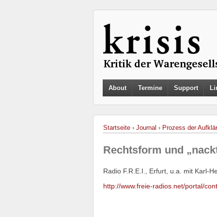
About
Termine
Support
Li
Startseite
›
Journal
›
Prozess der Aufklä
Rechtsform und „nack
Radio F.R.E.I., Erfurt, u.a. mit Karl-
http://www.freie-radios.net/portal/c