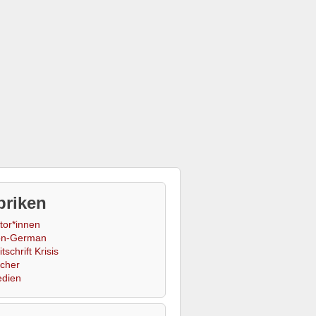
briken
tor*innen
n-German
tschrift Krisis
cher
dien