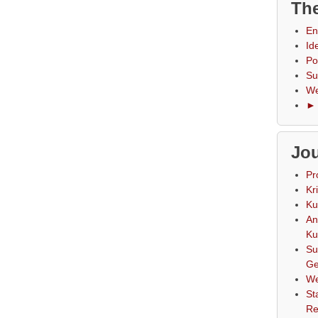
The
En
Id
Po
Su
We
► 
Jou
Pr
Kr
Ku
An
Ku
Su
Ge
We
St
Re