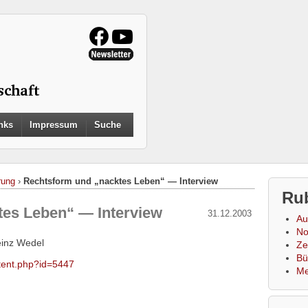
Search
nks
Impressum
Suche
for:
Search Button
rung
›
Rechtsform und „nacktes Leben“ — Interview
Ru
tes Leben“ — Interview
31.12.2003
Au
No
Heinz Wedel
Zei
Bü
ontent.php?id=5447
Me