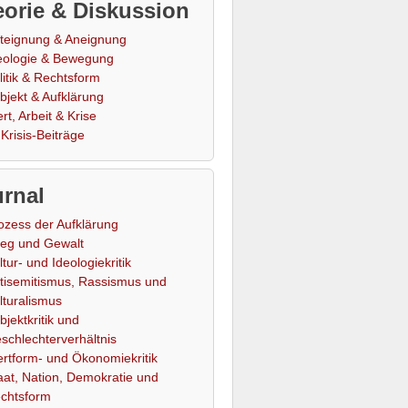
orie & Diskussion
teignung & Aneignung
eologie & Bewegung
litik & Rechtsform
bjekt & Aufklärung
rt, Arbeit & Krise
Krisis-Beiträge
rnal
ozess der Aufklärung
ieg und Gewalt
ltur- und Ideologiekritik
tisemitismus, Rassismus und
lturalismus
bjektkritik und
schlechterverhältnis
rtform- und Ökonomiekritik
aat, Nation, Demokratie und
chtsform