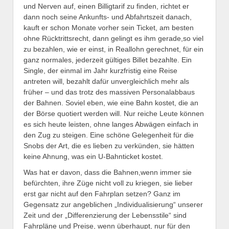
und Nerven auf, einen Billigtarif zu finden, richtet er
dann noch seine Ankunfts- und Abfahrtszeit danach,
kauft er schon Monate vorher sein Ticket, am besten
ohne Rücktrittsrecht, dann gelingt es ihm gerade,so viel
zu bezahlen, wie er einst, in Reallohn gerechnet, für ein
ganz normales, jederzeit gültiges Billet bezahlte. Ein
Single, der einmal im Jahr kurzfristig eine Reise
antreten will, bezahlt dafür unvergleichlich mehr als
früher – und das trotz des massiven Personalabbaus
der Bahnen. Soviel eben, wie eine Bahn kostet, die an
der Börse quotiert werden will. Nur reiche Leute können
es sich heute leisten, ohne langes Abwägen einfach in
den Zug zu steigen. Eine schöne Gelegenheit für die
Snobs der Art, die es lieben zu verkünden, sie hätten
keine Ahnung, was ein U-Bahnticket kostet.
Was hat er davon, dass die Bahnen,wenn immer sie
befürchten, ihre Züge nicht voll zu kriegen, sie lieber
erst gar nicht auf den Fahrplan setzen? Ganz im
Gegensatz zur angeblichen „Individualisierung“ unserer
Zeit und der „Differenzierung der Lebensstile“ sind
Fahrpläne und Preise, wenn überhaupt, nur für den