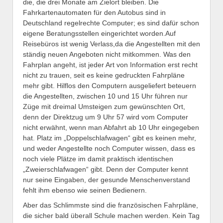
die, die drei Monate am Zielort bleiben. Die
Fahrkartenautomaten für den Autobus sind in
Deutschland regelrechte Computer; es sind dafür schon
eigene Beratungsstellen eingerichtet worden.Auf
Reisebüros ist wenig Verlass,da die Angestellten mit den
ständig neuen Angeboten nicht mitkommen. Was den
Fahrplan angeht, ist jeder Art von Information erst recht
nicht zu trauen, seit es keine gedruckten Fahrpläne
mehr gibt. Hilflos den Computern ausgeliefert beteuern
die Angestellten, zwischen 10 und 15 Uhr führen nur
Züge mit dreimal Umsteigen zum gewünschten Ort,
denn der Direktzug um 9 Uhr 57 wird vom Computer
nicht erwähnt, wenn man Abfahrt ab 10 Uhr eingegeben
hat. Platz im „Doppelschlafwagen“ gibt es keinen mehr,
und weder Angestellte noch Computer wissen, dass es
noch viele Plätze im damit praktisch identischen
„Zweierschlafwagen“ gibt. Denn der Computer kennt
nur seine Eingaben, der gesunde Menschenverstand
fehlt ihm ebenso wie seinen Bedienern.
Aber das Schlimmste sind die französischen Fahrpläne,
die sicher bald überall Schule machen werden. Kein Tag