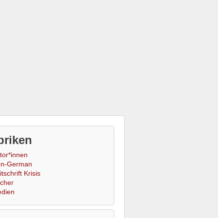
briken
tor*innen
n-German
tschrift Krisis
cher
dien