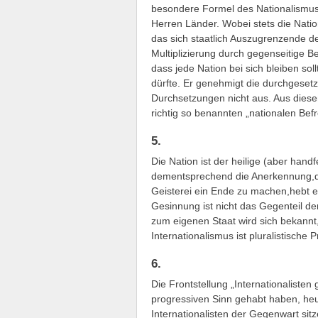
besondere Formel des Nationalismus, 
Herren Länder. Wobei stets die Nati
das sich staatlich Auszugrenzende defi
Multiplizierung durch gegenseitige B
dass jede Nation bei sich bleiben so
dürfte. Er genehmigt die durchgesetz
Durchsetzungen nicht aus. Aus diese
richtig so benannten „nationalen Bef
5.
Die Nation ist der heilige (aber hand
dementsprechend die Anerkennung,da
Geisterei ein Ende zu machen,hebt er
Gesinnung ist nicht das Gegenteil de
zum eigenen Staat wird sich bekannt
Internationalismus ist pluralistische P
6.
Die Frontstellung „Internationaliste
progressiven Sinn gehabt haben, heut
Internationalisten der Gegenwart si