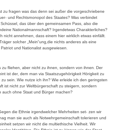
ist zu fragen was das denn sei außer die vorgeschriebene
euer- und Rechtsmonopol des Staates? Was verbindet
g Schüssel, das über den gemeinsamen Pass, also die
endeine Nationalmannschaft? Irgendetwas Charakterliches?
h nicht annehmen, dass einem hier wirklich etwas einfällt.
r Träger solcher „Mein“ung,die nichts anderes als eine
s Patriot und Nationalist ausgewiesen.
 zu fliehen, aber nicht zu ihnen, sondern von ihnen. Der
nt ist der, dem man via Staatszugehörigkeit Hörigkeit zu
r zu sein. Wie nutze ich ihn? Wie erleide ich den geringsten
 ist nicht zur Weltbürgerschaft zu steigern, sondern
sie auch ohne Staat und Bürger machen?
 Gegen die Ethnie irgendwelcher Mehrheiten set- zen wir
, mag man sie auch als Notwehrgemeinschaft tolerieren und
nheit setzen wir nicht die multiethische Vielheit. Wir
naler Identitäten. Die Ethnie ist zu kippen wie der Staat.