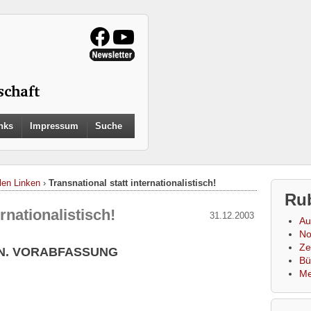
Search
nks
Impressum
Suche
for:
Search Button
llen Linken
›
Transnational statt internationalistisch!
Ru
rnationalistisch!
31.12.2003
Au
No
Zei
N. VORABFASSUNG
Bü
Me