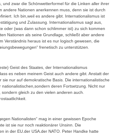
und zwar die Schönwetterformel für die Linken aller ihrer
on andere Nationen anerkennen muss, denn sie ist durch
niert. Ich bin,weil es andere gibt. Internationalismus ist
estätigung und Zulassung. Internationalismus sagt aus,
llte oder (was dann schon schlimmer ist) zu sich kommen
ten Nationen als seine Grundlage, schließt aber andere
m Verständnis heraus ist es nur logisch gewesen, die
reiungsbewegungen“ frenetisch zu unterstützen.
feste) Geist des Staates, der Internationalismus
ss es neben meinem Geist auch andere gibt. Anstatt der
 sie nur auf demokratische Basis. Die internationalistische
r nationalistischen,sondern deren Fortsetzung. Nicht nur
, sondern gleich zu den vielen anderen auch.
rostaatlichkeit.
n gegen Nationalisten“ mag in einer gewissen Epoche
e ist sie nur noch reaktionärer Unsinn. Die
tzen in der EU,der USA,der NATO. Peter Handke hatte