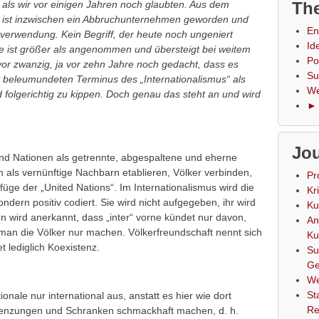
s wir vor einigen Jahren noch glaubten. Aus dem
The
s ist inzwischen ein Abbruchunternehmen geworden und
En
rverwendung. Kein Begriff, der heute noch ungeniert
Id
e ist größer als angenommen und übersteigt bei weitem
Po
vor zwanzig, ja vor zehn Jahre noch gedacht, dass es
Su
ut beleumundeten Terminus des „Internationalismus“ als
We
 folgerichtig zu kippen. Doch genau das steht an und wird
► 
Jou
 und Nationen als getrennte, abgespaltene und eherne
 als vernünftige Nachbarn etablieren, Völker verbinden,
Pr
efüge der „United Nations“. Im Internationalismus wird die
Kr
ondern positiv codiert. Sie wird nicht aufgegeben, ihr wird
Ku
n wird anerkannt, dass „inter“ vorne kündet nur davon,
An
e man die Völker nur machen. Völkerfreundschaft nennt sich
Ku
t lediglich Koexistenz.
Su
Ge
We
St
onale nur international aus, anstatt es hier wie dort
Re
grenzungen und Schranken schmackhaft machen, d. h.