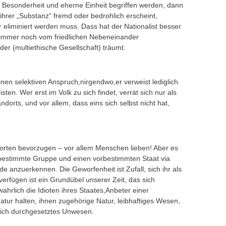
 Besonderheit und eherne Einheit begriffen werden, dann
ihrer „Substanz“ fremd oder bedrohlich erscheint,
r eliminiert werden muss. Dass hat der Nationalist besser
der immer noch vom friedlichen Nebeneinander
er (multiethische Gesellschaft) träumt.
nen selektiven Anspruch,nirgendwo,er verweist lediglich
ten. Wer erst im Volk zu sich findet, verrät sich nur als
orts, und vor allem, dass eins sich selbst nicht hat,
rten bevorzugen – vor allem Menschen lieben! Aber es
rbestimmte Gruppe und einen vorbestimmten Staat via
e anzuerkennen. Die Geworfenheit ist Zufall, sich ihr als
 verfügen ist ein Grundübel unserer Zeit, das sich
wahrlich die Idioten ihres Staates,Anbeter einer
 Natur halten, ihnen zugehörige Natur, leibhaftiges Wesen,
ftlich durchgesetztes Unwesen.