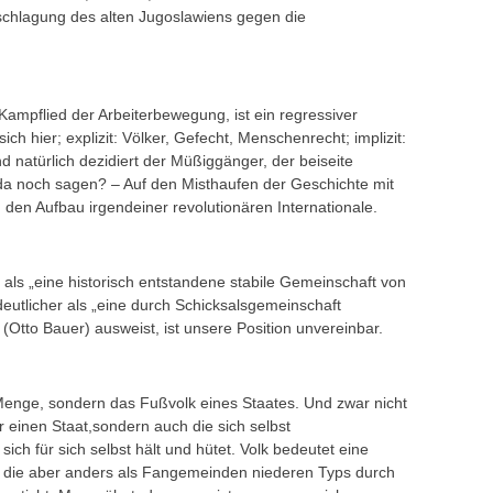
rschlagung des alten Jugoslawiens gegen die
 Kampflied der Arbeiterbewegung, ist ein regressiver
ch hier; explizit: Völker, Gefecht, Menschenrecht; implizit:
nd natürlich dezidiert der Müßiggänger, der beiseite
 da noch sagen? – Auf den Misthaufen der Geschichte mit
den Aufbau irgendeiner revolutionären Internationale.
 als „eine historisch entstandene stabile Gemeinschaft von
eutlicher als „eine durch Schicksalsgemeinschaft
Otto Bauer) ausweist, ist unsere Position unvereinbar.
Menge, sondern das Fußvolk eines Staates. Und zwar nicht
einen Staat,sondern auch die sich selbst
ch für sich selbst hält und hütet. Volk bedeutet eine
g, die aber anders als Fangemeinden niederen Typs durch