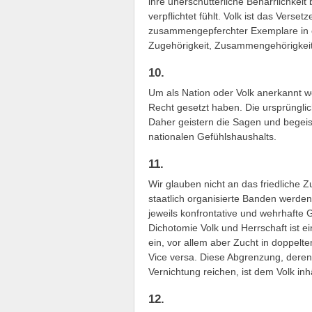
ihre unerschütterliche Beharrlichkei
verpflichtet fühlt. Volk ist das Verse
zusammengepferchter Exemplare in 
Zugehörigkeit, Zusammengehörigkeit,
10.
Um als Nation oder Volk anerkannt wo
Recht gesetzt haben. Die ursprünglic
Daher geistern die Sagen und begeis
nationalen Gefühlshaushalts.
11.
Wir glauben nicht an das friedliche
staatlich organisierte Banden werde
jeweils konfrontative und wehrhafte 
Dichotomie Volk und Herrschaft ist e
ein, vor allem aber Zucht in doppel
Vice versa. Diese Abgrenzung, deren
Vernichtung reichen, ist dem Volk inh
12.