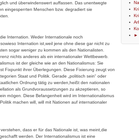
Na
änglich und überwindenswert auffassen. Das unentwegte
Kr
nen eingesperrten Menschen bzw. degradiert sie
Kr
kten.
Ar
Ko
► 
 die Internation. Weder Internationale noch
sowieso Internation ist,weil jene ohne diese gar nicht zu
listen sogar weniger zu kommen als den Nationalisten.
rrenz nichts anderes als ein internationaler Wettbewerb.
lismus ist der gleiche wie an den Nationalismus: Sie
 ist Fixpunkt ihrer Überlegungen. Diese Fixierung zeugt von
tegorien Staat und Politik. Gerade „politisch sein“ oder
staatlichen Ordnung tätig zu werden,heißt den nationalen
ellation als Grundvoraussetzungen zu akzeptieren, so
ein mögen. Diese Befangenheit wird im Internationalismus
olitik machen will, will mit Nationen auf internationaler
u verstehen, dass er für das Nationale ist, was meint,die
geschafft werden. Der Internationalismus ist eine