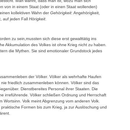
t besticht. Man wähnt, dass man ist, wozu man sich
tzen von in einem Staat (oder in einen Staat wollenden)
einen kollektiven Wahn der
Gehörigkeit
: Angehörigkeit,
 auf jeden Fall
Hörigkeit
.
rden zu sein,mussten sich diese erst gewalttätig ins
he Akkumulation des Volkes ist ohne Krieg nicht zu haben.
tern die Mythen. Sie sind emotionaler Grundstock jedes
 Zusammenleben der Völker. Völker als wehrhafte Haufen
n nie friedlich zusammenleben können. Völker sind das
Gegenüber. Dienstbereites Personal ihrer Staaten. Die
ine irreführende. Völker schließen Ordnung und Herrschaft
tem Wortsinn. Volk meint Abgrenzung vom anderen Volk.
 praktische Formen bis zum Krieg, ja zur Auslöschung und
ärent.