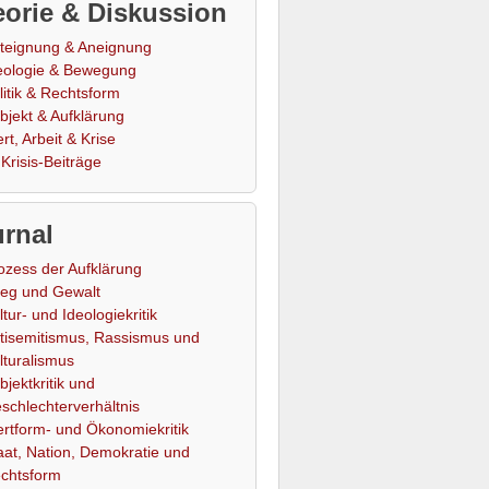
orie & Diskussion
teignung & Aneignung
eologie & Bewegung
litik & Rechtsform
bjekt & Aufklärung
rt, Arbeit & Krise
Krisis-Beiträge
rnal
ozess der Aufklärung
ieg und Gewalt
ltur- und Ideologiekritik
tisemitismus, Rassismus und
lturalismus
bjektkritik und
schlechterverhältnis
rtform- und Ökonomiekritik
aat, Nation, Demokratie und
chtsform