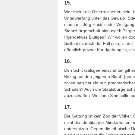
15.
Wer meint ein Österreicher zu sein, 
Unterwerfung unter das Gewalt-, St
einen mit Jörg Haider oder Wolfgan
Staatsbürgerschaft hinausgeht? Irg
Irgendetwas Blutiges? Wir wollen doc
Sollte dies doch der Fall sein, ist de
öffentlich-private Kundgebung ist, al
16.
Den Schicksalsgemeinschaften gilt es
Bezug auf den „eigenen Staat“ (gemei
zollen hat) hat ein rein pragmatische
Schaden? Auch die Staatsbürgerschaft
abzuschaffen. Welchen Sinn sollte 
17.
Die Gattung ist kein Zoo der Völker.
nicht die Identität der Minderheiten
unterstützen. Gegen die ethnische Rei
plädieren schlicht die Aufhebung natio