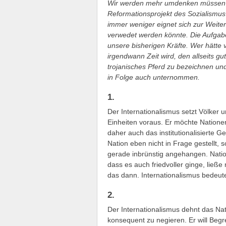
Wir werden mehr umdenken müssen al
Reformationsprojekt des Sozialismu
immer weniger eignet sich zur Weite
verwedet werden könnte. Die Aufgab
unsere bisherigen Kräfte. Wer hätte 
irgendwann Zeit wird, den allseits g
trojanisches Pferd zu bezeichnen und
in Folge auch unternommen.
1.
Der Internationalismus setzt Völker
Einheiten voraus. Er möchte Nationen
daher auch das institutionalisierte G
Nation eben nicht in Frage gestellt, s
gerade inbrünstig angehangen. Natio
dass es auch friedvoller ginge, ließ
das dann. Internationalismus bedeute
2.
Der Internationalismus dehnt das Nati
konsequent zu negieren. Er will Be