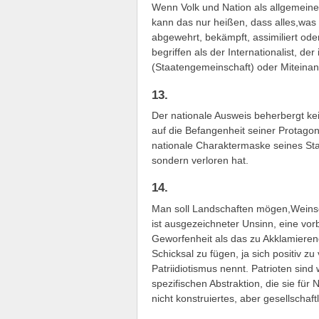
Wenn Volk und Nation als allgemeine
kann das nur heißen, dass alles,was 
abgewehrt, bekämpft, assimiliert ode
begriffen als der Internationalist, 
(Staatengemeinschaft) oder Miteinand
13.
Der nationale Ausweis beherbergt kei
auf die Befangenheit seiner Protagonis
nationale Charaktermaske seines Stand
sondern verloren hat.
14.
Man soll Landschaften mögen,Weinso
ist ausgezeichneter Unsinn, eine vo
Geworfenheit als das zu Akklamierend
Schicksal zu fügen, ja sich positiv zu
Patriidiotismus nennt. Patrioten sind 
spezifischen Abstraktion, die sie für
nicht konstruiertes, aber gesellscha