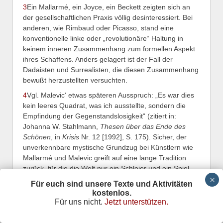
3
Ein Mallarmé, ein Joyce, ein Beckett zeigten sich an
der gesellschaftlichen Praxis völlig desinteressiert. Bei
anderen, wie Rimbaud oder Picasso, stand eine
konventionelle linke oder „revolutionäre“ Haltung in
keinem inneren Zusammenhang zum formellen Aspekt
ihres Schaffens. Anders gelagert ist der Fall der
Dadaisten und Surrealisten, die diesen Zusammenhang
bewußt herzustellten versuchten.
4
Vgl. Malevic‘ etwas späteren Ausspruch: „Es war dies
kein leeres Quadrat, was ich ausstellte, sondern die
Empfindung der Gegenstandslosigkeit“ (zitiert in:
Johanna W. Stahlmann,
Thesen über das Ende des
Schönen
, in
Krisis
Nr. 12 [1992], S. 175). Sicher, der
unverkennbare mystische Grundzug bei Künstlern wie
Mallarmé und Malevic greift auf eine lange Tradition
zurück, für die die Welt nur ein Schleier und ein Spiel
der Phänomene ist. Insofern ist die im Geist vollzogene
Für euch sind unsere Texte und Aktivitäten
„Weltvernichtung“ nicht immer und unbedingt etwas der
kostenlos.
Warengesellschaft Angehöriges. Trotzdem ist die
Für uns nicht.
Jetzt unterstützen.
spezifische und unreligiöse Ausprägung dieses
Gedankens bei einigen Strömungen der modernen