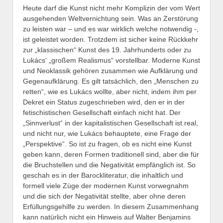
Heute darf die Kunst nicht mehr Komplizin der vom Wert
ausgehenden Weltvernichtung sein. Was an Zerstörung
zu leisten war – und es war wirklich welche notwendig -,
ist geleistet worden. Trotzdem ist sicher keine Rückkehr
zur „klassischen“ Kunst des 19. Jahrhunderts oder zu
Lukács‘ „großem Realismus“ vorstellbar. Moderne Kunst
und Neoklassik gehören zusammen wie Aufklärung und
Gegenaufklärung. Es gilt tatsächlich, den „Menschen zu
retten“, wie es Lukács wollte, aber nicht, indem ihm per
Dekret ein Status zugeschrieben wird, den er in der
fetischistischen Gesellschaft einfach nicht hat. Der
„Sinnverlust“ in der kapitalistischen Gesellschaft ist real,
und nicht nur, wie Lukács behauptete, eine Frage der
„Perspektive“. So ist zu fragen, ob es nicht eine Kunst
geben kann, deren Formen traditionell sind, aber die für
die Bruchstellen und die Negativität empfänglich ist. So
geschah es in der Barockliteratur, die inhaltlich und
formell viele Züge der modernen Kunst vorwegnahm
und die sich der Negativität stellte, aber ohne deren
Erfüllungsgehilfe zu werden. In diesem Zusammenhang
kann natürlich nicht ein Hinweis auf Walter Benjamins