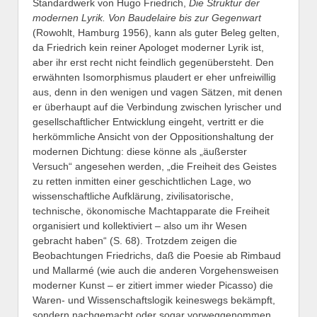
Standardwerk von Hugo Friedrich,
Die Struktur der
modernen Lyrik. Von Baudelaire bis zur Gegenwart
(Rowohlt, Hamburg 1956), kann als guter Beleg gelten,
da Friedrich kein reiner Apologet moderner Lyrik ist,
aber ihr erst recht nicht feindlich gegenübersteht. Den
erwähnten Isomorphismus plaudert er eher unfreiwillig
aus, denn in den wenigen und vagen Sätzen, mit denen
er überhaupt auf die Verbindung zwischen lyrischer und
gesellschaftlicher Entwicklung eingeht, vertritt er die
herkömmliche Ansicht von der Oppositionshaltung der
modernen Dichtung: diese könne als „äußerster
Versuch“ angesehen werden, „die Freiheit des Geistes
zu retten inmitten einer geschichtlichen Lage, wo
wissenschaftliche Aufklärung, zivilisatorische,
technische, ökonomische Machtapparate die Freiheit
organisiert und kollektiviert – also um ihr Wesen
gebracht haben“ (S. 68). Trotzdem zeigen die
Beobachtungen Friedrichs, daß die Poesie ab Rimbaud
und Mallarmé (wie auch die anderen Vorgehensweisen
moderner Kunst – er zitiert immer wieder Picasso) die
Waren- und Wissenschaftslogik keineswegs bekämpft,
sondern nachgemacht oder sogar vorweggenommen