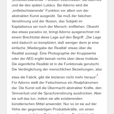
und die des späten Lukács. Bei Adorno wird die
„entfetischisierende“ Funktion vor allem von der
abstrakten Kunst ausgeübt. Sie muß der falschen
Versöhnung und der Illusion, das Subjekt im
Kapitalismus sei noch der Mensch, entfliehen. Obwohl
das etwas paradox ist, bringt Adorno ausgerechnet mit
einem Brechtzitat diese Lage auf den Begriff: „Die Lage
wird dadurch so kompliziert, daß weniger denn je eine
einfache ‚Wiedergabe der Realität‘ etwas über die
Realität aussagt. Eine Photographie der Kruppwerke
oder der AEG ergibt beinah nichts über diese Institute.
Die eigentliche Realität ist in die Funktionale gerutscht.
Die Verdinglichung der menschlichen Beziehungen, also
1
etwa die Fabrik, gibt die letzteren nicht mehr heraus“
.
Für Adorno stellt der Fetischismus ein
Realphänomen
dar. Die Kunst soll die Übermacht abstrakter Kräfte, den
Sinnverlust und die Sprachzerstörung ausdrücken. Aber
sie soll das tun, indem sie alle existierenden
künstlerischen Mittel anwendet. Nur so ist sie auf der
Höhe der gegenwärtigen Produktivkräfte, um einen