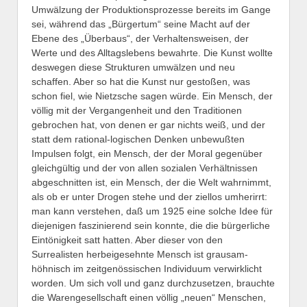
Umwälzung der Produktionsprozesse bereits im Gange
sei, während das „Bürgertum“ seine Macht auf der
Ebene des „Überbaus“, der Verhaltensweisen, der
Werte und des Alltagslebens bewahrte. Die Kunst wollte
deswegen diese Strukturen umwälzen und neu
schaffen. Aber so hat die Kunst nur gestoßen, was
schon fiel, wie Nietzsche sagen würde. Ein Mensch, der
völlig mit der Vergangenheit und den Traditionen
gebrochen hat, von denen er gar nichts weiß, und der
statt dem rational-logischen Denken unbewußten
Impulsen folgt, ein Mensch, der der Moral gegenüber
gleichgültig und der von allen sozialen Verhältnissen
abgeschnitten ist, ein Mensch, der die Welt wahrnimmt,
als ob er unter Drogen stehe und der ziellos umherirrt:
man kann verstehen, daß um 1925 eine solche Idee für
diejenigen faszinierend sein konnte, die die bürgerliche
Eintönigkeit satt hatten. Aber dieser von den
Surrealisten herbeigesehnte Mensch ist grausam-
höhnisch im zeitgenössischen Individuum verwirklicht
worden. Um sich voll und ganz durchzusetzen, brauchte
die Warengesellschaft einen völlig „neuen“ Menschen,