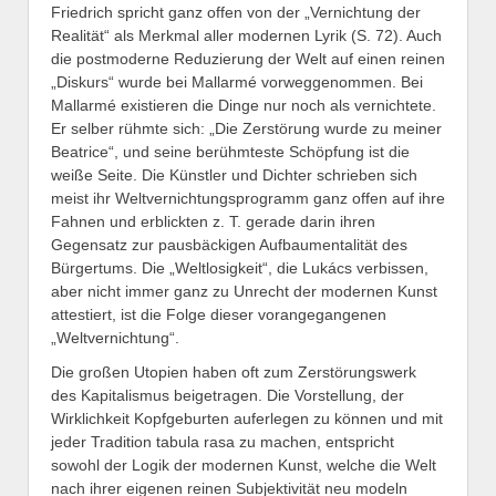
Friedrich spricht ganz offen von der „Vernichtung der
Realität“ als Merkmal aller modernen Lyrik (S. 72). Auch
die postmoderne Reduzierung der Welt auf einen reinen
„Diskurs“ wurde bei Mallarmé vorweggenommen. Bei
Mallarmé existieren die Dinge nur noch als vernichtete.
Er selber rühmte sich: „Die Zerstörung wurde zu meiner
Beatrice“, und seine berühmteste Schöpfung ist die
weiße Seite. Die Künstler und Dichter schrieben sich
meist ihr Weltvernichtungsprogramm ganz offen auf ihre
Fahnen und erblickten z. T. gerade darin ihren
Gegensatz zur pausbäckigen Aufbaumentalität des
Bürgertums. Die „Weltlosigkeit“, die Lukács verbissen,
aber nicht immer ganz zu Unrecht der modernen Kunst
attestiert, ist die Folge dieser vorangegangenen
„Weltvernichtung“.
Die großen Utopien haben oft zum Zerstörungswerk
des Kapitalismus beigetragen. Die Vorstellung, der
Wirklichkeit Kopfgeburten auferlegen zu können und mit
jeder Tradition tabula rasa zu machen, entspricht
sowohl der Logik der modernen Kunst, welche die Welt
nach ihrer eigenen reinen Subjektivität neu modeln