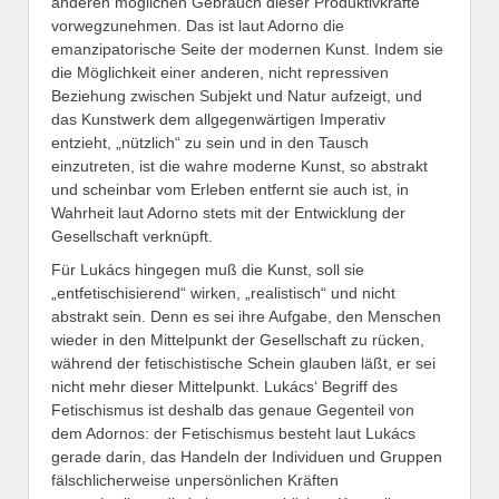
anderen möglichen Gebrauch dieser Produktivkräfte
vorwegzunehmen. Das ist laut Adorno die
emanzipatorische Seite der modernen Kunst. Indem sie
die Möglichkeit einer anderen, nicht repressiven
Beziehung zwischen Subjekt und Natur aufzeigt, und
das Kunstwerk dem allgegenwärtigen Imperativ
entzieht, „nützlich“ zu sein und in den Tausch
einzutreten, ist die wahre moderne Kunst, so abstrakt
und scheinbar vom Erleben entfernt sie auch ist, in
Wahrheit laut Adorno stets mit der Entwicklung der
Gesellschaft verknüpft.
Für Lukács hingegen muß die Kunst, soll sie
„entfetischisierend“ wirken, „realistisch“ und nicht
abstrakt sein. Denn es sei ihre Aufgabe, den Menschen
wieder in den Mittelpunkt der Gesellschaft zu rücken,
während der fetischistische Schein glauben läßt, er sei
nicht mehr dieser Mittelpunkt. Lukács‘ Begriff des
Fetischismus ist deshalb das genaue Gegenteil von
dem Adornos: der Fetischismus besteht laut Lukács
gerade darin, das Handeln der Individuen und Gruppen
fälschlicherweise unpersönlichen Kräften