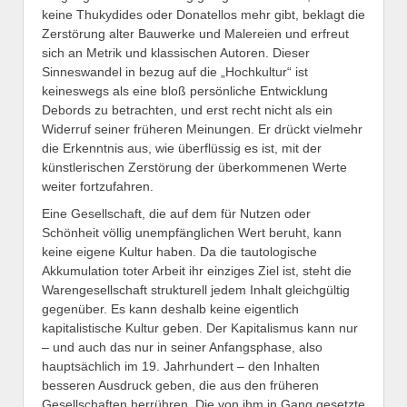
keine Thukydides oder Donatellos mehr gibt, beklagt die
Zerstörung alter Bauwerke und Malereien und erfreut
sich an Metrik und klassischen Autoren. Dieser
Sinneswandel in bezug auf die „Hochkultur“ ist
keineswegs als eine bloß persönliche Entwicklung
Debords zu betrachten, und erst recht nicht als ein
Widerruf seiner früheren Meinungen. Er drückt vielmehr
die Erkenntnis aus, wie überflüssig es ist, mit der
künstlerischen Zerstörung der überkommenen Werte
weiter fortzufahren.
Eine Gesellschaft, die auf dem für Nutzen oder
Schönheit völlig unempfänglichen Wert beruht, kann
keine eigene Kultur haben. Da die tautologische
Akkumulation toter Arbeit ihr einziges Ziel ist, steht die
Warengesellschaft strukturell jedem Inhalt gleichgültig
gegenüber. Es kann deshalb keine eigentlich
kapitalistische Kultur geben. Der Kapitalismus kann nur
– und auch das nur in seiner Anfangsphase, also
hauptsächlich im 19. Jahrhundert – den Inhalten
besseren Ausdruck geben, die aus den früheren
Gesellschaften herrühren. Die von ihm in Gang gesetzte