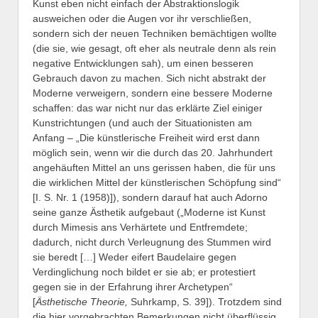
Kunst eben nicht einfach der Abstraktionslogik
ausweichen oder die Augen vor ihr verschließen,
sondern sich der neuen Techniken bemächtigen wollte
(die sie, wie gesagt, oft eher als neutrale denn als rein
negative Entwicklungen sah), um einen besseren
Gebrauch davon zu machen. Sich nicht abstrakt der
Moderne verweigern, sondern eine bessere Moderne
schaffen: das war nicht nur das erklärte Ziel einiger
Kunstrichtungen (und auch der Situationisten am
Anfang – „Die künstlerische Freiheit wird erst dann
möglich sein, wenn wir die durch das 20. Jahrhundert
angehäuften Mittel an uns gerissen haben, die für uns
die wirklichen Mittel der künstlerischen Schöpfung sind“
[I. S. Nr. 1 (1958)]), sondern darauf hat auch Adorno
seine ganze Ästhetik aufgebaut („Moderne ist Kunst
durch Mimesis ans Verhärtete und Entfremdete;
dadurch, nicht durch Verleugnung des Stummen wird
sie beredt […] Weder eifert Baudelaire gegen
Verdinglichung noch bildet er sie ab; er protestiert
gegen sie in der Erfahrung ihrer Archetypen“
[
Ästhetische Theorie,
Suhrkamp, S. 39]). Trotzdem sind
die hier vorgebrachten Bemerkungen nicht überflüssig,