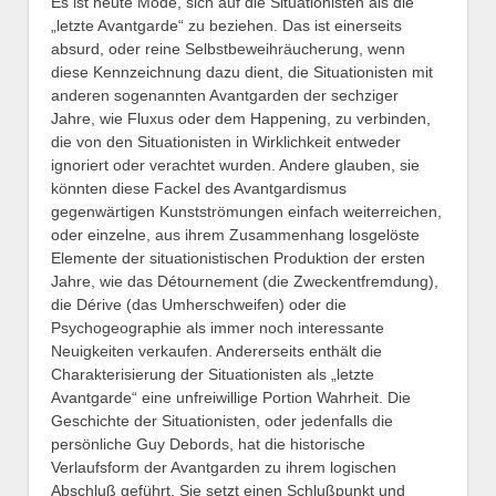
Es ist heute Mode, sich auf die Situationisten als die
„letzte Avantgarde“ zu beziehen. Das ist einerseits
absurd, oder reine Selbstbeweihräucherung, wenn
diese Kennzeichnung dazu dient, die Situationisten mit
anderen sogenannten Avantgarden der sechziger
Jahre, wie Fluxus oder dem Happening, zu verbinden,
die von den Situationisten in Wirklichkeit entweder
ignoriert oder verachtet wurden. Andere glauben, sie
könnten diese Fackel des Avantgardismus
gegenwärtigen Kunstströmungen einfach weiterreichen,
oder einzelne, aus ihrem Zusammenhang losgelöste
Elemente der situationistischen Produktion der ersten
Jahre, wie das Détournement (die Zweckentfremdung),
die Dérive (das Umherschweifen) oder die
Psychogeographie als immer noch interessante
Neuigkeiten verkaufen. Andererseits enthält die
Charakterisierung der Situationisten als „letzte
Avantgarde“ eine unfreiwillige Portion Wahrheit. Die
Geschichte der Situationisten, oder jedenfalls die
persönliche Guy Debords, hat die historische
Verlaufsform der Avantgarden zu ihrem logischen
Abschluß geführt. Sie setzt einen Schlußpunkt und