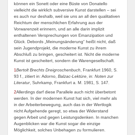
können ein Sonett oder eine Büste von Donatello
vielleicht die wirklich subversive Kunst darstellen – sei
es auch nur deshalb, weil sie uns an all den qualitativen
Reichtum der menschlichen Erfahrung aus der
Vorwarenzeit erinnern, und an alle darin implizit
enthaltenen Versprechungen von Emanzipation und
Glück. Debords „Meinungsänderung“ heißt nicht, daß
sein Jugendprojekt, die moderne Kunst zu ihrem
Abschluß zu bringen, gescheitert ist. Nicht die moderne
Kunst ist gescheitert, sondern die Warengesellschaft.
1
Bertolt Brechts Dreigroschenbuch
, Frankfurt 1960, S.
93 f., zitiert in: Adorno,
Balzac-Lektüre
, in:
Noten zur
Literatur
, Suhrkamp, Frankfurt a. M. 1981, S. 147.
2
Allerdings darf diese Parallele auch nicht überbetont
werden. In der modernen Kunst hat sich, viel mehr als
in der Arbeiterbewegung, auch das in der Wertlogik
nicht Aufgehende geregt, so etwa der Widerstand
gegen Arbeit und gegen Leistungsdenken. In manchen
Augenblicken war die Kunst sogar die einzige
Möglichkeit, solches Unbehagen zu formulieren.