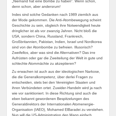
„Niemand hat eine Bombe zu haben“. Wenn schon,
denn schon, aber andersrum!
Indes sind solche Gedanken nach 1989 ziemlich aus
der Mode gekommen. Die Anti-Atombewegung scheint
Geschichte zu sein, obgleich ihre Notwendigkeit heute
dringlicher ist als vor zwanzig Jahren. Nicht bloß die
USA, sondern China, Russland, Frankreich,
Großbritannien, Pakistan, Indien, Israel und Nordkorea
sind von der Atombombe zu befreien. Illusorisch?
Zweifellos, aber was sind die Alternativen? Das irre
Aufrüsten oder gar die Zweiteilung der Welt in gute und
schlechte Atommächte zu akzeptieren?
Zu erwachen ist auch aus der ideologischen Narkose,
die die Generalkompetenz, über derlei Fragen zu
entscheiden, stets bei den Vereinigten Staaten und
ihren Verbündeten ortet. Zuwider-Handeln wird ja nach
wie vor sanktioniert. In diese Richtung sind auch die
eben bekannt gewordenen Bespitzelungen des
Generaldirektors der Internationalen Atomenergie-
Organisation (IAEO), Mohamed ElBaradei zu verstehen.
Nun will die US-Administration den Mann einfach