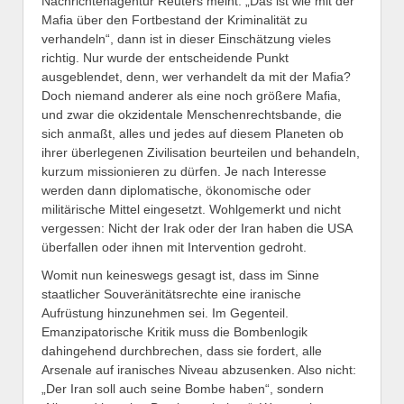
Nachrichtenagentur Reuters meint: „Das ist wie mit der
Mafia über den Fortbestand der Kriminalität zu
verhandeln“, dann ist in dieser Einschätzung vieles
richtig. Nur wurde der entscheidende Punkt
ausgeblendet, denn, wer verhandelt da mit der Mafia?
Doch niemand anderer als eine noch größere Mafia,
und zwar die okzidentale Menschenrechtsbande, die
sich anmaßt, alles und jedes auf diesem Planeten ob
ihrer überlegenen Zivilisation beurteilen und behandeln,
kurzum missionieren zu dürfen. Je nach Interesse
werden dann diplomatische, ökonomische oder
militärische Mittel eingesetzt. Wohlgemerkt und nicht
vergessen: Nicht der Irak oder der Iran haben die USA
überfallen oder ihnen mit Intervention gedroht.
Womit nun keineswegs gesagt ist, dass im Sinne
staatlicher Souveränitätsrechte eine iranische
Aufrüstung hinzunehmen sei. Im Gegenteil.
Emanzipatorische Kritik muss die Bombenlogik
dahingehend durchbrechen, dass sie fordert, alle
Arsenale auf iranisches Niveau abzusenken. Also nicht:
„Der Iran soll auch seine Bombe haben“, sondern