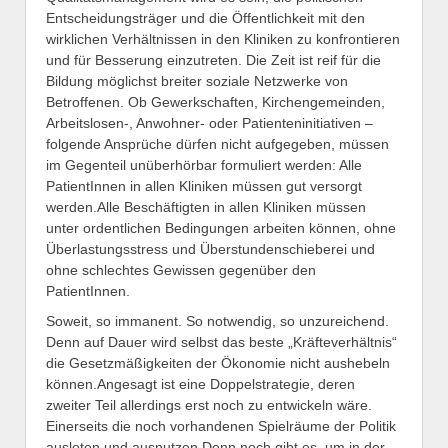
Entscheidungsträger und die Öffentlichkeit mit den
wirklichen Verhältnissen in den Kliniken zu konfrontieren
und für Besserung einzutreten. Die Zeit ist reif für die
Bildung möglichst breiter soziale Netzwerke von
Betroffenen. Ob Gewerkschaften, Kirchengemeinden,
Arbeitslosen-, Anwohner- oder Patienteninitiativen –
folgende Ansprüche dürfen nicht aufgegeben, müssen
im Gegenteil unüberhörbar formuliert werden: Alle
PatientInnen in allen Kliniken müssen gut versorgt
werden.Alle Beschäftigten in allen Kliniken müssen
unter ordentlichen Bedingungen arbeiten können, ohne
Überlastungsstress und Überstundenschieberei und
ohne schlechtes Gewissen gegenüber den
PatientInnen.
Soweit, so immanent. So notwendig, so unzureichend.
Denn auf Dauer wird selbst das beste „Kräfteverhältnis“
die Gesetzmäßigkeiten der Ökonomie nicht aushebeln
können.Angesagt ist eine Doppelstrategie, deren
zweiter Teil allerdings erst noch zu entwickeln wäre.
Einerseits die noch vorhandenen Spielräume der Politik
ausloten und ausnutzen.Denn noch gibt es, um in der