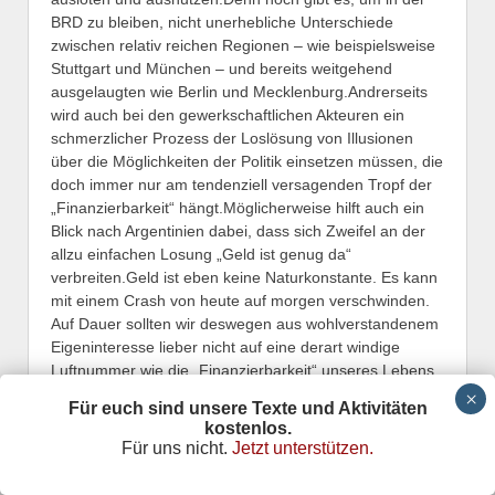
BRD zu bleiben, nicht unerhebliche Unterschiede
zwischen relativ reichen Regionen – wie beispielsweise
Stuttgart und München – und bereits weitgehend
ausgelaugten wie Berlin und Mecklenburg.Andrerseits
wird auch bei den gewerkschaftlichen Akteuren ein
schmerzlicher Prozess der Loslösung von Illusionen
über die Möglichkeiten der Politik einsetzen müssen, die
doch immer nur am tendenziell versagenden Tropf der
„Finanzierbarkeit“ hängt.Möglicherweise hilft auch ein
Blick nach Argentinien dabei, dass sich Zweifel an der
allzu einfachen Losung „Geld ist genug da“
verbreiten.Geld ist eben keine Naturkonstante. Es kann
mit einem Crash von heute auf morgen verschwinden.
Auf Dauer sollten wir deswegen aus wohlverstandenem
Eigeninteresse lieber nicht auf eine derart windige
Luftnummer wie die „Finanzierbarkeit“ unseres Lebens
setzen.
Für euch sind unsere Texte und Aktivitäten
kostenlos.
Dies natürlich ist das schwierigste Kapitel von allen. Und
Für uns nicht.
Jetzt unterstützen.
trotzdem wird die Notwendigkeit einer „zweiten Linie“
auch auf dem Feld der Gesundheitsversorgung immer