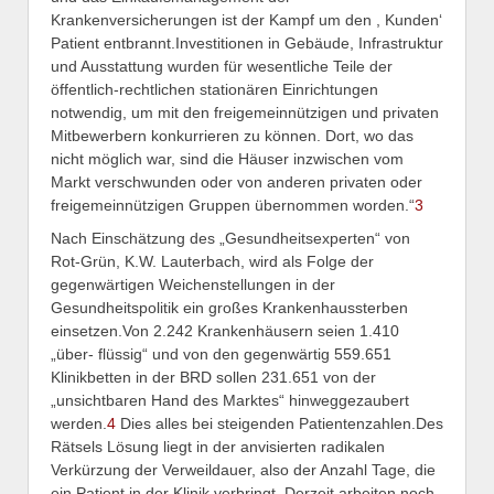
Krankenversicherungen ist der Kampf um den , Kunden‘
Patient entbrannt.Investitionen in Gebäude, Infrastruktur
und Ausstattung wurden für wesentliche Teile der
öffentlich-rechtlichen stationären Einrichtungen
notwendig, um mit den freigemeinnützigen und privaten
Mitbewerbern konkurrieren zu können. Dort, wo das
nicht möglich war, sind die Häuser inzwischen vom
Markt verschwunden oder von anderen privaten oder
freigemeinnützigen Gruppen übernommen worden.“
3
Nach Einschätzung des „Gesundheitsexperten“ von
Rot-Grün, K.W. Lauterbach, wird als Folge der
gegenwärtigen Weichenstellungen in der
Gesundheitspolitik ein großes Krankenhaussterben
einsetzen.Von 2.242 Krankenhäusern seien 1.410
„über- flüssig“ und von den gegenwärtig 559.651
Klinikbetten in der BRD sollen 231.651 von der
„unsichtbaren Hand des Marktes“ hinweggezaubert
werden.
4
Dies alles bei steigenden Patientenzahlen.Des
Rätsels Lösung liegt in der anvisierten radikalen
Verkürzung der Verweildauer, also der Anzahl Tage, die
ein Patient in der Klinik verbringt. Derzeit arbeiten noch