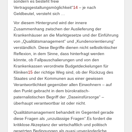
sondern es besteht freie
Vertragsgestaltungsmöglichkeit“
14
– je nach
Geldbeutel, versteht sich …
Vor diesem Hintergrund wird der innere
Zusammenhang zwischen der Auslieferung der
Krankenhäuser an die Marktgesetze und der Einführung
von „Qualitätsmanagement“ und „Kundenorientierung“
verständlich. Diese Begriffe dienen nicht selbstkritischer
Reflexion, in dem Sinne, dass hinterfragt werden
könnte, ob Fallpauschalierungen und von den
Krankenkassen verordnete Budgetdeckelungen für
Kliniken
15
der richtige Weg sind, ob der Rückzug des
Staates und der Kommunen aus einer gewissen
Verantwortlichkeit gegenüber allen Einwohnern – auf
den Punkt gebracht in dem bürokratisch-
paternalistischen Begriff der „Daseinsfürsorge“ –
überhaupt verantwortbar ist oder nicht.
Qualitätsmanagement behandelt im Gegenteil gerade
diese Fragen als „unzulässige Fragen“.Es fordert die
kritiklose Akzeptanz der wirtschaftlich und politisch
gesetzten Bedingungen als quasi unveränderliche