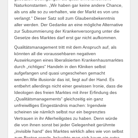
Naturkonstanten. „Wir haben gar keine andere Chance,
als uns alle so zu verhalten, wie der Markt es von uns
verlangt.“ Dieser Satz soll zum Glaubensbekenntnis
aller werden. Der Gedanke an eine mögliche Alternative
zur Subsummierung der Krankenversorgung unter die
Gesetze des Marktes darf erst gar nicht aufkommen.
Qualitätsmanagement tritt mit dem Anspruch auf, als
könnten all die voraussehbaren negativen
Auswirkungen eines liberalisierten Krankenhausmarktes
durch „richtiges“ Handeln in den Kliniken selbst
aufgefangen und quasi ungeschehen gemacht
werden.Wie illusionär das ist, liegt auf der Hand. Es
entbehrt allerdings nicht einer gewissen Ironie, dass die
Ideologen des freien Marktes mit ihrer Erfindung des
„Qualitätsmanagements“ gleichzeitig ein ganz
unfreiwilliges Eingeständnis machen: Irgendwie
scheinen sie nämlich selbst nur ein begrenztes
Vertrauen in ihr Allerheiligstes zu haben. Denn würde
die von ihnen sonst bei jeder Gelegenheit gerühmte
„invisible hand“ des Marktes wirklich alles wie von selbst
zum Besten regeln, bräuchte man sich kaum ein extra