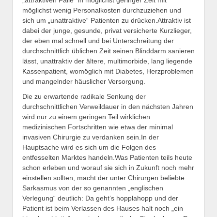
„attraktiven Fälle“ in möglichst geringer Zeit mit
möglichst wenig Personalkosten durchzuziehen und
sich um „unattraktive“ Patienten zu drücken.Attraktiv ist
dabei der junge, gesunde, privat versicherte Kurzlieger,
der eben mal schnell und bei Unterschreitung der
durchschnittlich üblichen Zeit seinen Blinddarm sanieren
lässt, unattraktiv der ältere, multimorbide, lang liegende
Kassenpatient, womöglich mit Diabetes, Herzproblemen
und mangelnder häuslicher Versorgung.
Die zu erwartende radikale Senkung der
durchschnittlichen Verweildauer in den nächsten Jahren
wird nur zu einem geringen Teil wirklichen
medizinischen Fortschritten wie etwa der minimal
invasiven Chirurgie zu verdanken sein.In der
Hauptsache wird es sich um die Folgen des
entfesselten Marktes handeln.Was Patienten teils heute
schon erleben und worauf sie sich in Zukunft noch mehr
einstellen sollten, macht der unter Chirurgen beliebte
Sarkasmus von der so genannten „englischen
Verlegung“ deutlich: Da geht’s hopplahopp und der
Patient ist beim Verlassen des Hauses halt noch „ein