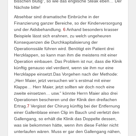
bisschen blutig“, so wie das englische Steak eben… Der
Nächste bitte!
Absehbar sind dramatische Einbrüche in der
Finanzierung ganzer Bereiche, so der Kinderversorgung
und der Aidsbehandlung.
6
Anhand besonders krasser
Beispiele lässt sich erahnen, zu welch ungeheuren
Konsequenzen die Durchkapitalisierung der
Operationssäle führen wird. Benötigt ein Patient drei
Herzklappen, so kann man ihm die meistens mit einer
Operation einbauen. Das Problem ist nur, dass die Klinik
künftig genauso viel verdient, wenn sie ihm nur eine
Herzklappe einsetzt.Das Vorgehen nach der Methode:
„Herr Maier, jetzt versuchen wir’s erstmal mit einer
Klappe… Herr Maier, jetzt sollten wir doch noch eine
zweite einsetzen… usw.“ könnte Herrn Maier also drei
Operationen bescheren und der Klinik den dreifachen
Ertrag.
7
Vergisst der Chirurg künftig bei der Entfernung
einer Gallenblase einen Clip im Bauch und verletzt den
Gallengang, so erhält die Klinik das Doppelte dessen,
was sie bekommen hätte, wenn ihm diese Fehler nicht
unterlaufen wären. Muss er gar den Gallengang nähen,