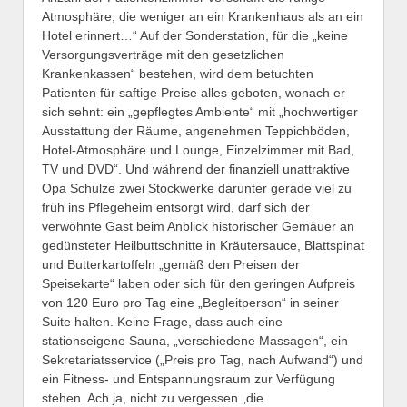
Atmosphäre, die weniger an ein Krankenhaus als an ein
Hotel erinnert…“ Auf der Sonderstation, für die „keine
Versorgungsverträge mit den gesetzlichen
Krankenkassen“ bestehen, wird dem betuchten
Patienten für saftige Preise alles geboten, wonach er
sich sehnt: ein „gepflegtes Ambiente“ mit „hochwertiger
Ausstattung der Räume, angenehmen Teppichböden,
Hotel-Atmosphäre und Lounge, Einzelzimmer mit Bad,
TV und DVD“. Und während der finanziell unattraktive
Opa Schulze zwei Stockwerke darunter gerade viel zu
früh ins Pflegeheim entsorgt wird, darf sich der
verwöhnte Gast beim Anblick historischer Gemäuer an
gedünsteter Heilbuttschnitte in Kräutersauce, Blattspinat
und Butterkartoffeln „gemäß den Preisen der
Speisekarte“ laben oder sich für den geringen Aufpreis
von 120 Euro pro Tag eine „Begleitperson“ in seiner
Suite halten. Keine Frage, dass auch eine
stationseigene Sauna, „verschiedene Massagen“, ein
Sekretariatsservice („Preis pro Tag, nach Aufwand“) und
ein Fitness- und Entspannungsraum zur Verfügung
stehen. Ach ja, nicht zu vergessen „die