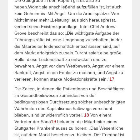
Die Goldgrube in den Köpfen gilt es also zu
heben.Womit sie anschließend aufzufüllen ist, ist auch
kein Geheimnis: Mit Angst. Um die Arbeitsplätze. Wer
nicht immer mehr „Leistung“ aus sich herauspresst,
verliert seine Existenzgrundlage. Intel-Chef Andrew
Grove beschreibt das so: „Die wichtigste Aufgabe der
Führungskräfte ist, eine Umgebung zu schaffen, in der
die Mitarbeiter leidenschaftlich entschlossen sind, auf
dem Markt erfolgreich zu sein.Furcht spielt eine große
Rolle, diese Leidenschaft zu entwickeln und zu
bewahren. Angst vor dem Wettbewerb, Angst vor einem
Bankrott, Angst, einen Fehler zu machen, und Angst zu
verlieren, können starke Motivationskräfte sein.“
17
Die Zeiten, in denen die PatientInnen und Beschäftigten
im Gesundheitswesen zumindest von der
bedingungslosen Durchsetzung solcher unbeschönigten
Wahrheiten des Kapitalismus halbwegs verschont
blieben, sind unwiderruflich vorbei.
18
Von einem
Vertreter der Sana
19
bekamen die Mitarbeiter eines
Stuttgarter Krankenhauses zu hören: „Das Wesentliche
ist, auf dem Markt bestehen zu bleiben. Der Friedhof ist