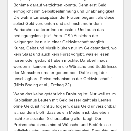
Bohème darauf verzichten könnte. Denn erst Geld
ermöglicht ihm Selbstbestimmung und Unabhängigkeit.
Die wahre Emanzipation der Frauen begann, als diese
selbst Geld verdienten und sich nicht mehr dem
Patriarchen unterordnen mussten. Und auch das
bedingungslose (sic!, Anm. F.S.) Ausleben der
Neigungen ist nur in einer Geldwirtschaft möglich.
Kunst, Geist und Musik blühen nur im Geldstandard, wo
kein Staat und auch kein Fürst vorgibt, was er lesen,
hören oder gedacht haben möchte. Darüberhinaus
werden in keinem System die Wünsche und Bedürfnisse
der Menschen ernster genommen. Dafür sorgt der
unschlagbare Preismechanismus der Geldwirtschaft.“
(Niels Boeing et.al., Freitag 22)
Wenn das keine gefährliche Drohung ist! Nur weil es im
Kapitalismus Leuten mit Geld besser geht als Leuten
ohne Geld, ist nicht zu folgern, dass Geld unverzichtbar
ist, sondern bloß, dass es ein Medium ist, das eben
nicht zur sozialen Sicherstellung aller taugt. Der
Preismechanismus nimmt Wünsche und Bedürfnisse
lediglich wahr, wenn sie vermarktbar sind. Produkte und