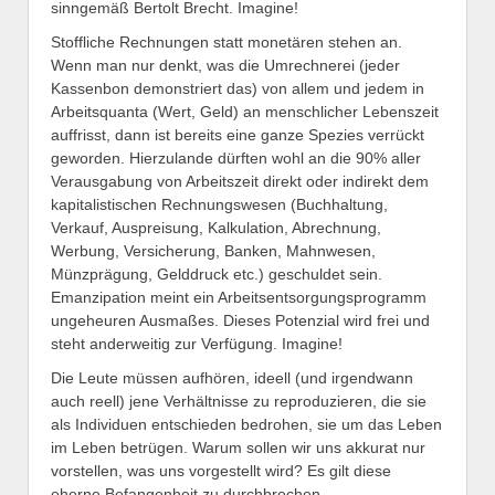
sinngemäß Bertolt Brecht. Imagine!
Stoffliche Rechnungen statt monetären stehen an.
Wenn man nur denkt, was die Umrechnerei (jeder
Kassenbon demonstriert das) von allem und jedem in
Arbeitsquanta (Wert, Geld) an menschlicher Lebenszeit
auffrisst, dann ist bereits eine ganze Spezies verrückt
geworden. Hierzulande dürften wohl an die 90% aller
Verausgabung von Arbeitszeit direkt oder indirekt dem
kapitalistischen Rechnungswesen (Buchhaltung,
Verkauf, Auspreisung, Kalkulation, Abrechnung,
Werbung, Versicherung, Banken, Mahnwesen,
Münzprägung, Gelddruck etc.) geschuldet sein.
Emanzipation meint ein Arbeitsentsorgungsprogramm
ungeheuren Ausmaßes. Dieses Potenzial wird frei und
steht anderweitig zur Verfügung. Imagine!
Die Leute müssen aufhören, ideell (und irgendwann
auch reell) jene Verhältnisse zu reproduzieren, die sie
als Individuen entschieden bedrohen, sie um das Leben
im Leben betrügen. Warum sollen wir uns akkurat nur
vorstellen, was uns vorgestellt wird? Es gilt diese
eherne Befangenheit zu durchbrechen,