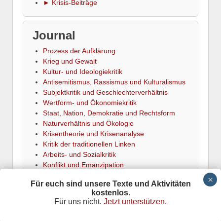
► Krisis-Beiträge
Journal
Prozess der Aufklärung
Krieg und Gewalt
Kultur- und Ideologiekritik
Antisemitismus, Rassismus und Kulturalismus
Subjektkritik und Geschlechterverhältnis
Wertform- und Ökonomiekritik
Staat, Nation, Demokratie und Rechtsform
Naturverhältnis und Ökologie
Krisentheorie und Krisenanalyse
Kritik der traditionellen Linken
Arbeits- und Sozialkritik
Konflikt und Emanzipation
► Termine
Für euch sind unsere Texte und Aktivitäten
kostenlos.
Für uns nicht.
Jetzt unterstützen.
Krisis
is powered by
Wordpress
Datenschutz
Responsive Theme
adapted by
Stefan Meretz