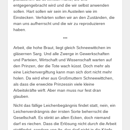
entgegengebracht wird und die wir selbst anwenden
sollen. Hart sollen wir sein im Austeilen wie im
Einstecken. Verhärten sollen wir an den Zuständen, die
man uns aufherrscht und die wir zu reproduzieren
haben.
***
Arbeit, die hohe Braut, liegt gleich Schneewittchen im
gläsernen Sarg. Und alle Zwerge in Gewerkschaften
und Parteien, Wirtschaft und Wissenschaft warten auf
den Prinzen, der die Tote wach küsst. Doch mehr als
eine Leichenvergiftung kann man sich dort nicht mehr
holen. Da wird eher aus Großmuttern Schneewittchen,
als dass die erweckte Prinzessin viele kleine
Arbeitskräfte wirft. Aber man muss nur fest dran
glauben.
Nicht das fällige Leichenbegängnis findet statt, nein, ein
Leichenverdrängnis der irrsten Sorte beherrscht die
Gesellschaft. Es stinkt an allen Ecken, doch niemand
darf es riechen. Dass die Erlösung nicht
durch
die Arbeit
stattfindet, sondern
von
ihr, das darf nicht in die Köpfe.