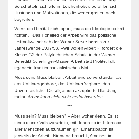
So schütteln sich alle im Leichenfieber, befehlen sich
Illusionen und Motivationen, die weder greifen noch
begreifen.
Wenn die Realität nicht spurt, muss die Ideologie es halt
richten. »Das Hohelied der Arbeit wird das politische
Leitmotiv«, schrieb der Wiener
Kurier
bereits zur
Jahreswende 1997/98. »Wir wollen Arbeit!«, fordert die
Klasse G2 der Polytechnichen Schule in der Wiener
Benedikt Schellinger-Gasse. Arbeit statt Profite, lallt
irgendein traditionssozialistisches Blatt.
Muss sein. Muss bleiben. Arbeit wird so verstanden als
das Unhintergehbare, das Unhinterfragbare, das
Unvermeidliche. Die allgemein akzeptierte Blendung
meint:
Arbeit kann nicht nicht gedacht
werden.
***
Muss sein? Muss bleiben? – Aber woher denn. Es ist
eines dieser Volksvorurteile, mit denen es im Interesse
aller Menschen aufzuräumen gilt. Emanzipation ist
jenseits der Arbeit . Niemand braucht „Ameisen im