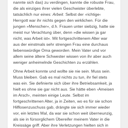
nannte sich das) zu verdingen, kannte die robuste Frau,
die als einziges ihrer vielen Geschwister überlebte,
tatsächlich nur eines:
Arbeit
. Selbst der ›richtige‹
Herrgott war ihr nichts gegen den wirklichen. Für die
jungen »Menscher«, d.h. Frauen unter siebzig, hatte sie
meist nur Verachtung über, denn »die wissen ja gar
nicht, was Arbeit ist«. Mit fortgeschrittenem Alter war
aus der einstmals sehr strengen Frau eine durchaus
liebenswürdige Oma geworden. Mein Vater und vor
allem seine ältere Schwester wissen von ihr aber auch
weniger anheimelnde Geschichten zu erzählen.
Ohne Arbeit konnte und wollte sie nie sein. Muss sein.
Muss bleiben. Gab es mal nichts zu tun, ihr fiel stets
was ein. Sie definierte sich über ihre Betriebsamkeit, ja
hielt es ohne sie gar nicht aus. Sie hätte eben ›Ameisen
im Arsch‹, meinten einige Leute. Selbst im
fortgeschrittenen Alter, ja in Zeiten, wo es für sie schon
Hilflosenzuschuss gab, drängte sie sich immer wieder
vor, ein letztes Mal, da war sie schon weit überneunzig,
als sie in fürsorglichem Übereifer meinem Vater in die
Kreissäge griff. Aber ihre Verletzungen hielten sich in