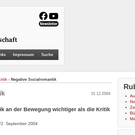
Search
nks
Impressum
Suche
for:
Search Button
ritik
›
Negative Sozialromantik
Ru
ik
31.12.2004
Au
No
Zei
ik an der Bewegung wichtiger als die Kritik
Bü
Me
/ 22. September 2004