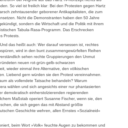
n. So viel ist freilich klar: Bei den Protesten gegen Hartz
arsch zehntausender geborener Antikapitalisten, die zum
nsetzen. Nicht die Demonstranten haben den 50 Jahre
ündigt, sondern die Wirtschaft und die Politik mit ihrem
rwinistischen Tabula-Rasa-Programm. Das Erschrecken
s Protests.
Und das heißt auch: Wer darauf versessen ist, rechtes
uspüren, wird in den bunt zusammengewürfelten Reihen
tverständlich sehen rechte Gruppierungen den Unmut
gründeten neuen rot-grün-gelb-schwarzen
it, wieder einmal ihre Alternative, den völkischen
ngen. Liebend gern würden sie den Protest vereinnahmen.
aum als vollendete Tatsache behandeln? Warum
era wählen und sich angesichts einer nur phantasierten
der demokratisch einherstolzierenden regierenden
lchem Maßstab operiert Susanne Fischer, wenn sie, den
schen, die sich gegen das mit Abstand größte
schen Geschichte wehren, allen Ernstes »Sozialneid«
tioniert, beim Wort »Volk« feuchte Augen zu bekommen und