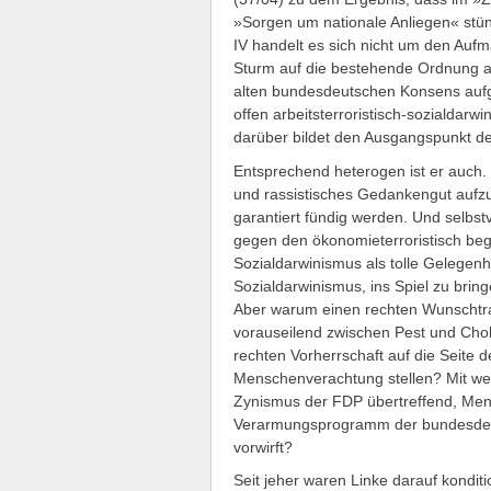
»Sorgen um nationale Anliegen« stünde
IV handelt es sich nicht um den Aufm
Sturm auf die bestehende Ordnung a
alten bundesdeutschen Konsens aufgek
offen arbeitsterroristisch-sozialda
darüber bildet den Ausgangspunkt de
Entsprechend heterogen ist er auch. 
und rassistisches Gedankengut aufz
garantiert fündig werden. Und selbs
gegen den ökonomieterroristisch be
Sozialdarwinismus als tolle Gelegenhe
Sozialdarwinismus, ins Spiel zu bri
Aber warum einen rechten Wunschtr
vorauseilend zwischen Pest und Chol
rechten Vorherrschaft auf die Seite 
Menschenverachtung stellen? Mit we
Zynismus der FDP übertreffend, Men
Verarmungsprogramm der bundesdeut
vorwirft?
Seit jeher waren Linke darauf kondi