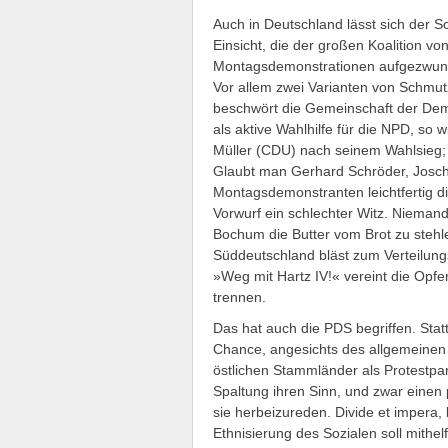
Auch in Deutschland lässt sich der So
Einsicht, die der großen Koalition v
Montagsdemonstrationen aufgezwungen
Vor allem zwei Varianten von Schmu
beschwört die Gemeinschaft der Dem
als aktive Wahlhilfe für die NPD, so 
Müller (CDU) nach seinem Wahlsieg; 
Glaubt man Gerhard Schröder, Joschk
Montagsdemonstranten leichtfertig di
Vorwurf ein schlechter Witz. Niemand
Bochum die Butter vom Brot zu stehl
Süddeutschland bläst zum Verteilung
»Weg mit Hartz IV!« vereint die Opfe
trennen.
Das hat auch die PDS begriffen. Statt
Chance, angesichts des allgemeinen
östlichen Stammländer als Protestpa
Spaltung ihren Sinn, und zwar einen 
sie herbeizureden. Divide et impera,
Ethnisierung des Sozialen soll mithel