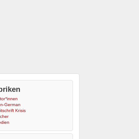
briken
tor*innen
n-German
tschrift Krisis
cher
dien