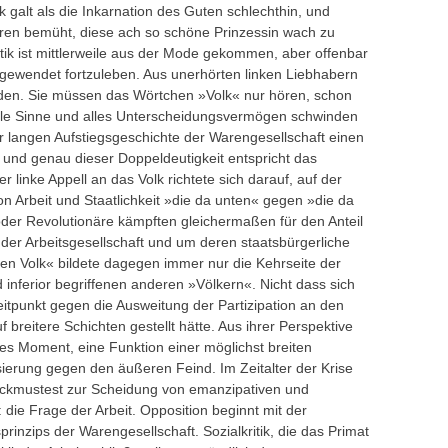
 galt als die Inkarnation des Guten schlechthin, und
aren bemüht, diese ach so schöne Prinzessin wach zu
ik ist mittlerweile aus der Mode gekommen, aber offenbar
 gewendet fortzuleben. Aus unerhörten linken Liebhabern
rden. Sie müssen das Wörtchen »Volk« nur hören, schon
alle Sinne und alles Unterscheidungsvermögen schwinden
er langen Aufstiegsgeschichte der Warengesellschaft einen
, und genau dieser Doppeldeutigkeit entspricht das
r linke Appell an das Volk richtete sich darauf, auf der
 Arbeit und Staatlichkeit »die da unten« gegen »die da
oder Revolutionäre kämpften gleichermaßen für den Anteil
der Arbeitsgesellschaft und um deren staatsbürgerliche
en Volk« bildete dagegen immer nur die Kehrseite der
 inferior begriffenen anderen »Völkern«. Nicht dass sich
itpunkt gegen die Ausweitung der Partizipation an den
breitere Schichten gestellt hätte. Aus ihrer Perspektive
es Moment, eine Funktion einer möglichst breiten
sierung gegen den äußeren Feind. Im Zeitalter der Krise
Lackmustest zur Scheidung von emanzipativen und
die Frage der Arbeit. Opposition beginnt mit der
rinzips der Warengesellschaft. Sozialkritik, die das Primat