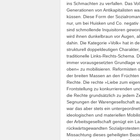
ins Schmachten zu verfallen. Das Volk
Generationen von Antikapitalisten w
küssen. Diese Form der Sozialromant
nur, um bei Huisken und Co. negativ
sind schmollende Inquisitoren gewo
wird ihnen dunkelbraun vor Augen, 
dahin. Die Kategorie »Volk« hat in d
strukturell doppeldeutigen Charakter
traditionelle Links-Rechts-Schema. De
immer vorausgesetzten Grundlage von
oben« zu mobilisieren. Reformisten 
der breiten Massen an den Früchten 
Rechte. Die rechte »Liebe zum eigen
Frontstellung zu konkurrierenden und
die Rechte grundsätzlich zu jedem Ze
Segnungen der Warengesellschaft auf 
war das aber stets ein untergeordnet
ideologischen und materiellen Mobili
der Arbeitsgesellschaft genügt ein 
rückwärtsgewandten Sozialprotesten: 
Missachtung dieses geheiligten Basisp