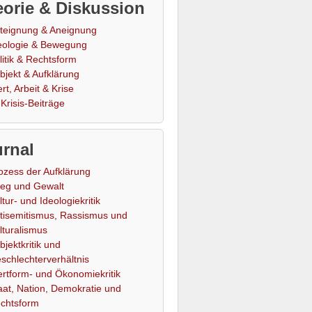
orie & Diskussion
teignung & Aneignung
eologie & Bewegung
litik & Rechtsform
bjekt & Aufklärung
rt, Arbeit & Krise
Krisis-Beiträge
rnal
ozess der Aufklärung
ieg und Gewalt
ltur- und Ideologiekritik
tisemitismus, Rassismus und
lturalismus
bjektkritik und
schlechterverhältnis
rtform- und Ökonomiekritik
aat, Nation, Demokratie und
chtsform