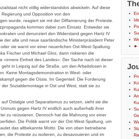
The
zialstaat nicht völlig widerstandslos abwickeln. Auf diese
En
on Regierung und Opposition von den
Id
 wurde, reagiert sie mit der Diffamierung der Proteste.
Po
tzpropaganda kommen dabei zum Einsatz. Entweder sie
Su
okraten und denunziert den Widerstand gegen Hartz IV
We
wie der alte und neue saarländische Ministerpräsident Peter
► 
oder sie warnt vor einer neuerlichen Ost-West-Spaltung.
a Fischer und Michael Glos, dann riskieren die
e »innere Einheit des Landes«. Der Sache nach ist dieser
Jou
 geht in Leipzig auf die Straße, um den Arbeitslosen in
en. Keine Montagsdemonstration in West- oder
Pr
skampf gegen die Ossis. Im Gegenteil: Die Forderung
Kr
r der Sozialdemontage in Ost und West, statt sie zu
Ku
An
 auf Ostalgie und Separatismus zu setzen, sieht sie die
Ku
 Unmuts gegen Hartz IV endlich auch außerhalb ihrer
Su
rtei zu reüssieren. Dennoch hat die Mahnung vor einer
Ge
perfiden. Die Politik warnt vor der Ost-West-Spaltung, um
We
 lautet das altbekannte Motto. Die von oben betriebene
St
fen, die Proteste zu isolieren, zu desavouieren und im
Re