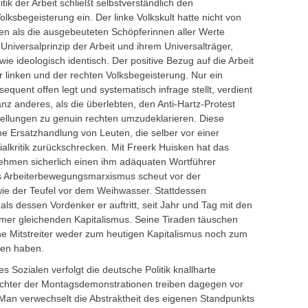
itik der Arbeit schließt selbstverständlich den
lksbegeisterung ein. Der linke Volkskult hatte nicht von
sen als die ausgebeuteten Schöpferinnen aller Werte
 Universalprinzip der Arbeit und ihrem Universalträger,
wie ideologisch identisch. Der positive Bezug auf die Arbeit
 linken und der rechten Volksbegeisterung. Nur ein
sequent offen legt und systematisch infrage stellt, verdient
z anderes, als die überlebten, den Anti-Hartz-Protest
tellungen zu genuin rechten umzudeklarieren. Diese
eine Ersatzhandlung von Leuten, die selber vor einer
alkritik zurückschrecken. Mit Freerk Huisken hat das
ehmen sicherlich einen ihm adäquaten Wortführer
s Arbeiterbewegungsmarxismus scheut vor der
k wie der Teufel vor dem Weihwasser. Stattdessen
 als dessen Vordenker er auftritt, seit Jahr und Tag mit den
mer gleichenden Kapitalismus. Seine Tiraden täuschen
ne Mitstreiter weder zum heutigen Kapitalismus noch zum
gen haben.
es Sozialen verfolgt die deutsche Politik knallharte
Ächter der Montagsdemonstrationen treiben dagegen vor
. Man verwechselt die Abstraktheit des eigenen Standpunkts