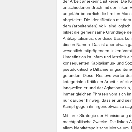
der Arbeit anerkennt, ist keine. Die Kr
entschiedenen Bruch mit der linken Vo
ungefähr beharrlich die breiten Mas
abgefeiert. Die Identifikation mit dem
dem (arbeitenden) Volk, sind logisch 
bildet die gemeinsame Grundlage der
Antikapitalismus, der diese Basis kon
diesen Namen. Das ist aber etwas gan
wesentlich mitprägenden linken Vors
Umdefinition ist infam und letztlich 
konsequenten Kapitalismus- und Sozi
pseudokritische Diffamierungsuntern
gefunden. Dieser Resteverwerter de
kategorialen Kritik der Arbeit zurüc
langweilen er und der Agitationsclub,
immer gleichen Phrasen vom sich im
nur darüber hinweg, dass er und sei
Kampf gegen ihn irgendetwas zu sa
Mit ihrer Strategie der Ethnisierung d
machtpolitische Zwecke. Die linken 
allem identitätspolitische Motive um