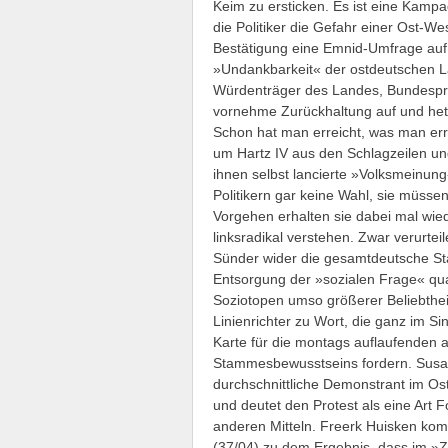
Keim zu ersticken. Es ist eine Kamp
die Politiker die Gefahr einer Ost-We
Bestätigung eine Emnid-Umfrage auf
»Undankbarkeit« der ostdeutschen La
Würdenträger des Landes, Bundespräs
vornehme Zurückhaltung auf und hetz
Schon hat man erreicht, was man erre
um Hartz IV aus den Schlagzeilen un
ihnen selbst lancierte »Volksmeinung
Politikern gar keine Wahl, sie müssen
Vorgehen erhalten sie dabei mal wied
linksradikal verstehen. Zwar verurte
Sünder wider die gesamtdeutsche Sta
Entsorgung der »sozialen Frage« qua 
Soziotopen umso größerer Beliebthei
Linienrichter zu Wort, die ganz im 
Karte für die montags auflaufenden
Stammesbewusstseins fordern. Susann
durchschnittliche Demonstrant im Os
und deutet den Protest als eine Art
anderen Mitteln. Freerk Huisken kom
(37/04) zu dem Ergebnis, dass im »Ze