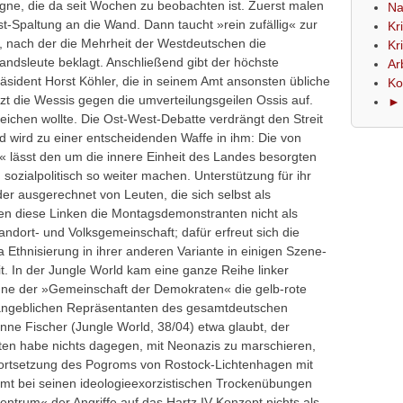
agne, die da seit Wochen zu beobachten ist. Zuerst malen
Na
st-Spaltung an die Wand. Dann taucht »rein zufällig« zur
Kr
, nach der die Mehrheit der Westdeutschen die
Kr
ndsleute beklagt. Anschließend gibt der höchste
Ar
ident Horst Köhler, die in seinem Amt ansonsten übliche
Ko
t die Wessis gegen die umverteilungsgeilen Ossis auf.
► 
ichen wollte. Die Ost-West-Debatte verdrängt den Streit
d wird zu einer entscheidenden Waffe in ihm: Die von
« lässt den um die innere Einheit des Landes besorgten
 sozialpolitisch so weiter machen. Unterstützung für ihr
er ausgerechnet von Leuten, die sich selbst als
ilen diese Linken die Montagsdemonstranten nicht als
ndort- und Volksgemeinschaft; dafür erfreut sich die
Ethnisierung in ihrer anderen Variante in einigen Szene-
t. In der Jungle World kam eine ganze Reihe linker
Sinne der »Gemeinschaft der Demokraten« die gelb-rote
 angeblichen Repräsentanten des gesamtdeutschen
e Fischer (Jungle World, 38/04) etwa glaubt, der
ten habe nichts dagegen, mit Neonazis zu marschieren,
 Fortsetzung des Pogroms von Rostock-Lichtenhagen mit
mt bei seinen ideologieexorzistischen Trockenübungen
ntrum« der Angriffe auf das Hartz IV-Konzept nichts als