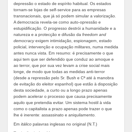
depressão o estado de espírito habitual. Os estados
tornam-se lojas de self-service para as empresas
transnacionais, que já só podem simular a valorização.
A democracia revela-se como auto-opressão e
estupidificação. O progresso destrói a humanidade e a
natureza e a protecção e difusão da
freedom and
democracy
exigem intimidação, espionagem, estado
policial, intervenção e ocupação militares, numa medida
antes nunca vista. Em resumo: é precisamente o que
aqui tem que ser defendido que conduz ao amoque e
ao terror, que por sua vez levam a crise social mais
longe, de modo que todas as medidas anti-terror
(desde a repressão pelo Sr. Bush e Cª até à manobra
de evitação do eleitor espanhol) que estão à disposição
desta sociedade, a curto ou a longo prazo apenas
podem acelerar o processo que causa precisamente
aquilo que pretendia evitar. Um sistema hostil à vida
como o capitalista a prazo apenas pode trazer o que
lhe é inerente: assassinato e aniquilamento.
Em
itálico
palavras inglesas no original (N.T.)