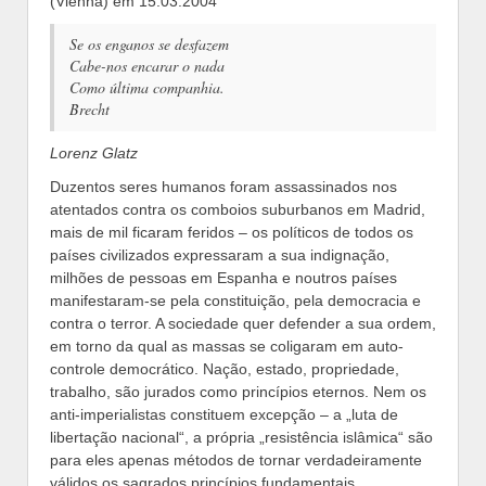
(Vienna) em 15.03.2004
Se os enganos se desfazem
Cabe-nos encarar o nada
Como última companhia.
Brecht
Lorenz Glatz
Duzentos seres humanos foram assassinados nos
atentados contra os comboios suburbanos em Madrid,
mais de mil ficaram feridos – os políticos de todos os
países civilizados expressaram a sua indignação,
milhões de pessoas em Espanha e noutros países
manifestaram-se pela constituição, pela democracia e
contra o terror. A sociedade quer defender a sua ordem,
em torno da qual as massas se coligaram em auto-
controle democrático. Nação, estado, propriedade,
trabalho, são jurados como princípios eternos. Nem os
anti-imperialistas constituem excepção – a „luta de
libertação nacional“, a própria „resistência islâmica“ são
para eles apenas métodos de tornar verdadeiramente
válidos os sagrados princípios fundamentais.