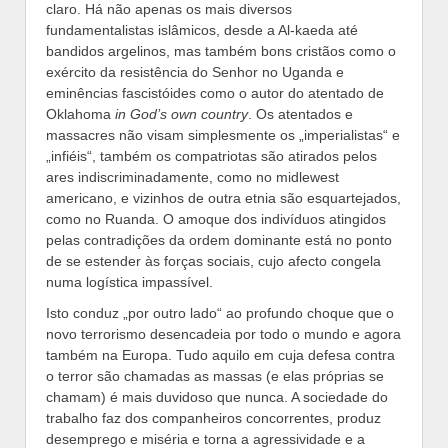
claro. Há não apenas os mais diversos
fundamentalistas islâmicos, desde a Al-kaeda até
bandidos argelinos, mas também bons cristãos como o
exército da resistência do Senhor no Uganda e
eminências fascistóides como o autor do atentado de
Oklahoma
in God’s own country
. Os atentados e
massacres não visam simplesmente os „imperialistas“ e
„infiéis“, também os compatriotas são atirados pelos
ares indiscriminadamente, como no midlewest
americano, e vizinhos de outra etnia são esquartejados,
como no Ruanda. O amoque dos indivíduos atingidos
pelas contradições da ordem dominante está no ponto
de se estender às forças sociais, cujo afecto congela
numa logística impassível.
Isto conduz „por outro lado“ ao profundo choque que o
novo terrorismo desencadeia por todo o mundo e agora
também na Europa. Tudo aquilo em cuja defesa contra
o terror são chamadas as massas (e elas próprias se
chamam) é mais duvidoso que nunca. A sociedade do
trabalho faz dos companheiros concorrentes, produz
desemprego e miséria e torna a agressividade e a