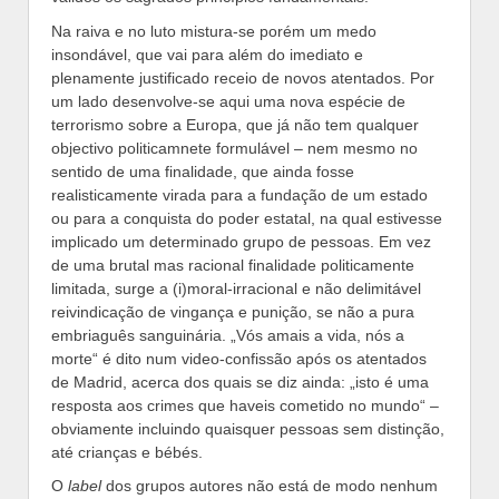
Na raiva e no luto mistura-se porém um medo
insondável, que vai para além do imediato e
plenamente justificado receio de novos atentados. Por
um lado desenvolve-se aqui uma nova espécie de
terrorismo sobre a Europa, que já não tem qualquer
objectivo politicamnete formulável – nem mesmo no
sentido de uma finalidade, que ainda fosse
realisticamente virada para a fundação de um estado
ou para a conquista do poder estatal, na qual estivesse
implicado um determinado grupo de pessoas. Em vez
de uma brutal mas racional finalidade politicamente
limitada, surge a (i)moral-irracional e não delimitável
reivindicação de vingança e punição, se não a pura
embriaguês sanguinária. „Vós amais a vida, nós a
morte“ é dito num video-confissão após os atentados
de Madrid, acerca dos quais se diz ainda: „isto é uma
resposta aos crimes que haveis cometido no mundo“ –
obviamente incluindo quaisquer pessoas sem distinção,
até crianças e bébés.
O
label
dos grupos autores não está de modo nenhum