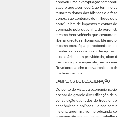
aprovou uma expropriação temporári
sabe o que acontecerá ao término do 
tornarem donos das fábricas e o fa
donos: são centenas de milhões de p
parte), além de impostos e contas de
dominado pela quadrilha de peronist
mesma benevolência que costuma re
liberar créditos milionários. Mesmo
mesma estratégia: percebendo que co
manter as taxas de lucro desejadas, 
dos salários e da previdência, além
desviados para especulações no merc
Revelando assim a nova realidade da
um bom negócio…
LAMPEJOS DE DESALIENAÇÃO
Do ponto de vista da economia nacio
apesar da grande diversificação de s
constituição das redes de troca entre
econômicos e políticos – ainda cami
história argentina vem produzindo c
manutenção dos postos de trabalho na