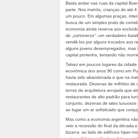
Basta andar nas ruas da capital Buen
parte. Nos metrôs, crianças de até
um pouco. Em algumas praças, interm
busca de um simples prato de comida
economia ainda reserva aos excluído
de „cartoneros“: um verdadeiro bata
vendê-los por alguns trocados aos r
alguns jovens desempregados, mas ho
capital portenha, tentando não morr
Talvez em poucos lugares da cidade s
econômica dos anos 90 como em Puer
havia sido abandonada e que na met
restaurada. Dezenas de milhões de 
torres de arquitetura arrojada que a
restaurantes de alto padrão para tu
conjunto, dezenas de iates luxuosos
ao lugar um ar sofisticado que conju
Mas como a economia argentina não 
veio a recessão do final da década 
bizarra: ao lado de edifícios hiper-