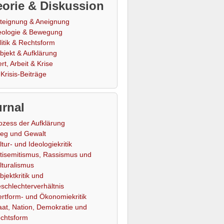
orie & Diskussion
teignung & Aneignung
eologie & Bewegung
litik & Rechtsform
bjekt & Aufklärung
rt, Arbeit & Krise
Krisis-Beiträge
rnal
ozess der Aufklärung
ieg und Gewalt
ltur- und Ideologiekritik
tisemitismus, Rassismus und
lturalismus
bjektkritik und
schlechterverhältnis
rtform- und Ökonomiekritik
aat, Nation, Demokratie und
chtsform