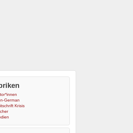
briken
tor*innen
n-German
tschrift Krisis
cher
dien