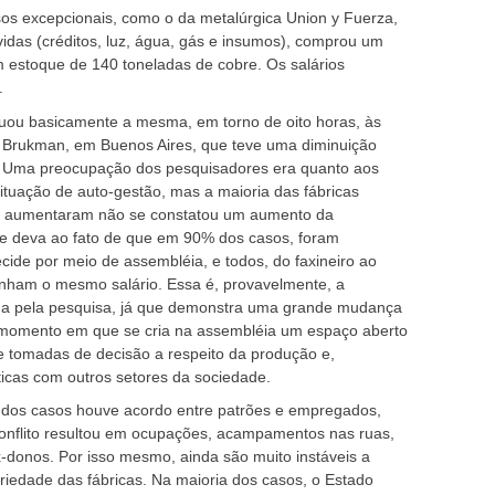
os excepcionais, como o da metalúrgica Union y Fuerza,
idas (créditos, luz, água, gás e insumos), comprou um
 estoque de 140 toneladas de cobre. Os salários
.
nuou basicamente a mesma, em torno de oito horas, às
 Brukman, em Buenos Aires, que teve uma diminuição
a. Uma preocupação dos pesquisadores era quanto aos
ituação de auto-gestão, mas a maioria das fábricas
ue aumentaram não se constatou um aumento da
 se deva ao fato de que em 90% dos casos, foram
ecide por meio de assembléia, e todos, do faxineiro ao
anham o mesmo salário. Essa é, provavelmente, a
tada pela pesquisa, já que demonstra uma grande mudança
do momento em que se cria na assembléia um espaço aberto
 e tomadas de decisão a respeito da produção e,
ticas com outros setores da sociedade.
dos casos houve acordo entre patrões e empregados,
onflito resultou em ocupações, acampamentos nas ruas,
x-donos. Por isso mesmo, ainda são muito instáveis a
opriedade das fábricas. Na maioria dos casos, o Estado