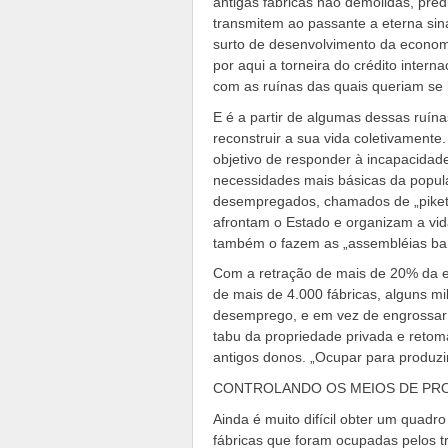
antigas fábricas não demolidas, pré
transmitem ao passante a eterna sina
surto de desenvolvimento da econom
por aqui a torneira do crédito inter
com as ruínas das quais queriam se l
E é a partir de algumas dessas ruín
reconstruir a sua vida coletivament
objetivo de responder à incapacidade
necessidades mais básicas da popula
desempregados, chamados de „piket
afrontam o Estado e organizam a vi
também o fazem as „assembléias barr
Com a retração de mais de 20% da e
de mais de 4.000 fábricas, alguns mi
desemprego, e em vez de engrossar o
tabu da propriedade privada e reto
antigos donos. „Ocupar para produzi
CONTROLANDO OS MEIOS DE PR
Ainda é muito difícil obter um quadr
fábricas que foram ocupadas pelos t