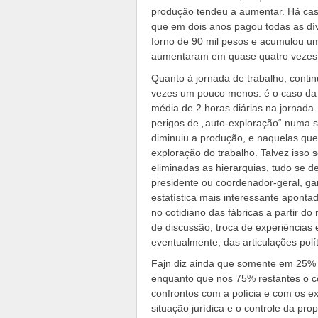
produção tendeu a aumentar. Há cas
que em dois anos pagou todas as dív
forno de 90 mil pesos e acumulou um
aumentaram em quase quatro vezes
Quanto à jornada de trabalho, conti
vezes um pouco menos: é o caso da
média de 2 horas diárias na jornad
perigos de „auto-exploração“ numa s
diminuiu a produção, e naquelas q
exploração do trabalho. Talvez isso
eliminadas as hierarquias, tudo se d
presidente ou coordenador-geral, g
estatística mais interessante apon
no cotidiano das fábricas a partir 
de discussão, troca de experiências
eventualmente, das articulações polí
Fajn diz ainda que somente em 25% 
enquanto que nos 75% restantes o c
confrontos com a polícia e com os e
situação jurídica e o controle da pr