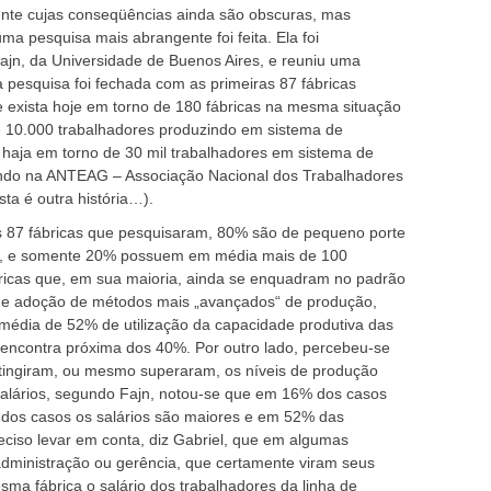
ente cujas conseqüências ainda são obscuras, mas
 pesquisa mais abrangente foi feita. Ela foi
ajn, da Universidade de Buenos Aires, e reuniu uma
 pesquisa foi fechada com as primeiras 87 fábricas
 exista hoje em torno de 180 fábricas na mesma situação
e 10.000 trabalhadores produzindo em sistema de
e haja em torno de 30 mil trabalhadores em sistema de
ando na ANTEAG – Associação Nacional dos Trabalhadores
a é outra história…).
s 87 fábricas que pesquisaram, 80% são de pequeno porte
s, e somente 20% possuem em média mais de 100
bricas que, em sua maioria, ainda se enquadram no padrão
ce de adoção de métodos mais „avançados“ de produção,
 média de 52% de utilização da capacidade produtiva das
e encontra próxima dos 40%. Por outro lado, percebeu-se
tingiram, ou mesmo superaram, os níveis de produção
salários, segundo Fajn, notou-se que em 16% dos casos
 dos casos os salários são maiores e em 52% das
ciso levar em conta, diz Gabriel, que em algumas
dministração ou gerência, que certamente viram seus
ma fábrica o salário dos trabalhadores da linha de