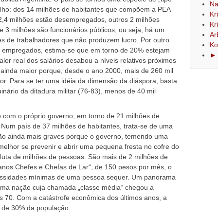
Na
balho: dos 14 milhões de habitantes que compõem a PEA
Kr
2,4 milhões estão desempregados, outros 2 milhões
Kr
3 milhões são funcionários públicos, ou seja, há um
Ar
s de trabalhadores que não produzem lucro. Por outro
Ko
es empregados, estima-se que em torno de 20% estejam
► 
or real dos salários desabou a níveis relativos próximos
ainda maior porque, desde o ano 2000, mais de 260 mil
or. Para se ter uma idéia da dimensão da diáspora, basta
nário da ditadura militar (76-83), menos de 40 mil
o com o próprio governo, em torno de 21 milhões de
 Num país de 37 milhões de habitantes, trata-se de uma
são ainda mais graves porque o governo, temendo uma
lhor se prevenir e abrir uma pequena fresta no cofre do
oluta de milhões de pessoas. São mais de 2 milhões de
anos Chefes e Chefas de Lar“, de 150 pesos por mês, o
cessidades mínimas de uma pessoa sequer. Um panorama
uma nação cuja chamada „classe média“ chegou a
s 70. Com a catástrofe econômica dos últimos anos, a
 de 30% da população.