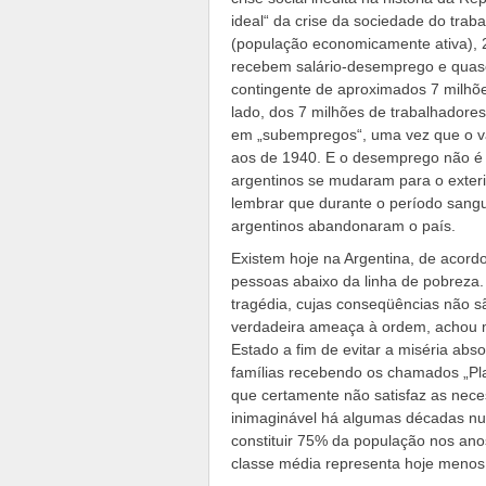
ideal“ da crise da sociedade do tra
(população economicamente ativa), 
recebem salário-desemprego e quase 
contingente de aproximados 7 milhõe
lado, dos 7 milhões de trabalhador
em „subempregos“, uma vez que o val
aos de 1940. E o desemprego não é 
argentinos se mudaram para o exteri
lembrar que durante o período sangui
argentinos abandonaram o país.
Existem hoje na Argentina, de acord
pessoas abaixo da linha de pobreza.
tragédia, cujas conseqüências não 
verdadeira ameaça à ordem, achou me
Estado a fim de evitar a miséria abs
famílias recebendo os chamados „Pl
que certamente não satisfaz as ne
inimaginável há algumas décadas n
constituir 75% da população nos ano
classe média representa hoje menos