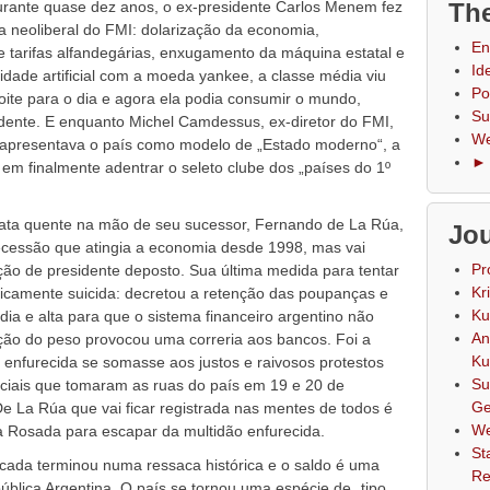
 Durante quase dez anos, o ex-presidente Carlos Menem fez
The
ha neoliberal do FMI: dolarização da economia,
En
 tarifas alfandegárias, enxugamento da máquina estatal e
Id
idade artificial com a moeda yankee, a classe média viu
Po
ite para o dia e agora ela podia consumir o mundo,
Su
idente. E enquanto Michel Camdessus, ex-diretor do FMI,
We
e apresentava o país como modelo de „Estado moderno“, a
► 
em finalmente adentrar o seleto clube dos „países do 1º
ata quente na mão de seu sucessor, Fernando de La Rúa,
Jou
 recessão que atingia a economia desde 1998, mas vai
Pr
sição de presidente deposto. Sua última medida para tentar
Kr
iticamente suicida: decretou a retenção das poupanças e
Ku
ia e alta para que o sistema financeiro argentino não
An
ação do peso provocou uma correria aos bancos. Foi a
Ku
 enfurecida se somasse aos justos e raivosos protestos
Su
iais que tomaram as ruas do país em 19 e 20 de
Ge
 La Rúa que vai ficar registrada nas mentes de todos é
We
a Rosada para escapar da multidão enfurecida.
St
cada terminou numa ressaca histórica e o saldo é uma
Re
epública Argentina. O país se tornou uma espécie de „tipo