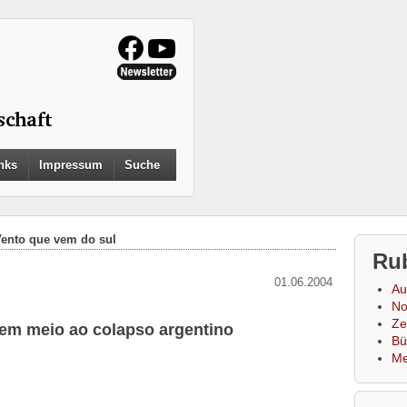
Search
nks
Impressum
Suche
for:
Search Button
ento que vem do sul
Ru
01.06.2004
Au
No
Zei
em meio ao colapso argentino
Bü
Me