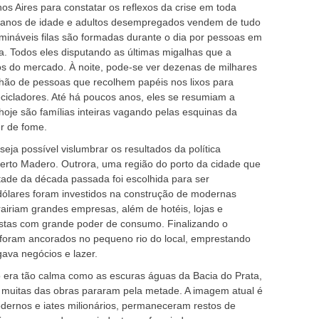
os Aires para constatar os reflexos da crise em toda
 4 anos de idade e adultos desempregados vendem de tudo
ináveis filas são formadas durante o dia por pessoas em
. Todos eles disputando as últimas migalhas que a
s do mercado. À noite, pode-se ver dezenas de milhares
lhão de pessoas que recolhem papéis nos lixos para
ecicladores. Até há poucos anos, eles se resumiam a
je são famílias inteiras vagando pelas esquinas da
er de fome.
eja possível vislumbrar os resultados da política
to Madero. Outrora, uma região do porto da cidade que
ade da década passada foi escolhida para ser
dólares foram investidos na construção de modernas
trairiam grandes empresas, além de hotéis, lojas e
ristas com grande poder de consumo. Finalizando o
 foram ancorados no pequeno rio do local, emprestando
gava negócios e lazer.
era tão calma como as escuras águas da Bacia do Prata,
e muitas das obras pararam pela metade. A imagem atual é
modernos e iates milionários, permaneceram restos de