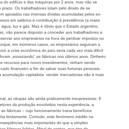
a do edifício e das máquinas por 2 anos, mas não se
prazo. Os trabalhadores lutam pelo direito de se
zem apoiados nas imensas dívidas acumuladas pelos ex-
esos em salários e contribuição à previdência (a maior
 água, luz e gás. Mas é óbvio que o Estado argentino,
as, não parece disposto a conceder aos trabalhadores a
servar aos empresários na hora de perdoar impostos ou
 porque, em inúmeros casos, os empresários seguiram a
m a crise econômica do país seria cada vez mais difícil
foram „esvaziando“ as fábricas nos últimos anos. Dinheiro
 de recursos para novos investimentos, vinham sendo
ado financeiro a fim de salvar suas fortunas pessoais.
 acumulação capitalista: vender mercadorias não é mais
nal, as okupas são ainda praticamente inexpressivas. E
etores da produção envolvidos nesta experiência, a
 as fábricas – cujo funcionamento traria benefícios
nha lentamente. Contudo, este fenômeno inédito na
onseqüências mais importantes do que a simples
s fábricas falidas. Afinal de contas, que tipo de