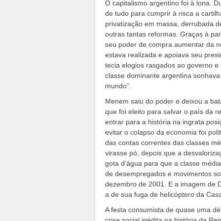
O capitalismo argentino foi à lona.
de tudo para cumprir à risca a cartil
privatização em massa, derrubada de
outras tantas reformas. Graças à par
seu poder de compra aumentar da no
estava realizada e apoiava seu pres
tecia elogios rasgados ao governo 
classe dominante argentina sonhava 
mundo“.
Menem saiu do poder e deixou a bat
que foi eleito para salvar o país da
entrar para a história na ingrata po
evitar o colapso da economia foi pol
das contas correntes das classes méd
virasse pó, depois que a desvaloriz
gota d’água para que a classe média
de desempregados e movimentos soc
dezembro de 2001. E a imagem de De
a de sua fuga de helicóptero da Cas
A festa consumista de quase uma dé
crise social inédita na história da R