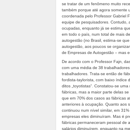
se tratar de um fenômeno muito rec
também porque até agora somente uma
coordenada pelo Professor Gabriel F
equipe de pesquisadores. Contudo, a
ocupadas, enquanto já se estima que
em todo o país, num total de mais d
autogestão (no Brasil, estima-se qu
autogestão, aos poucos se organiz
de Empresas de Autogestão – mas est
De acordo com o Professor Fajn, da
com uma média de 38 trabalhadore
trabalhadores. Trata-se então de fá
fordista-taylorista, com baixo índi
ditos „toyotistas“. Constatou-se uma
fábricas, mas a maior parte delas s
que em 70% dos casos as fábricas a
anteriores à ocupação. Quanto aos 
continuou num nível similar, em 31%
empresas eles diminuíram. Mas é pre
fábricas permaneceram pessoal de a
salários diminuírem, enquanto na mes