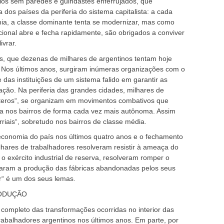
dios sem paredes e guindastes enferrujados, que
 dos países da periferia do sistema capitalista: a cada
ia, a classe dominante tenta se modernizar, mas como
nacional abre e fecha rapidamente, são obrigados a conviver
ivrar.
as, que dezenas de milhares de argentinos tentam hoje
e. Nos últimos anos, surgiram inúmeras organizações com o
 das instituições de um sistema falido em garantir as
ção. Na periferia das grandes cidades, milhares de
eros“, se organizam em movimentos combativos que
da nos bairros de forma cada vez mais autônoma. Assim
iais“, sobretudo nos bairros de classe média.
conomia do país nos últimos quatro anos e o fechamento
lhares de trabalhadores resolveram resistir à ameaça do
 exército industrial de reserva, resolveram romper o
maram a produção das fábricas abandonadas pelos seus
r“ é um dos seus lemas.
ODUÇÃO
o completo das transformações ocorridas no interior das
rabalhadores argentinos nos últimos anos. Em parte, por