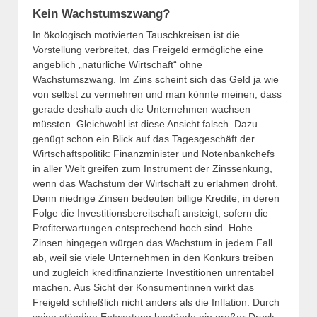
Kein Wachstumszwang?
In ökologisch motivierten Tauschkreisen ist die
Vorstellung verbreitet, das Freigeld ermögliche eine
angeblich „natürliche Wirtschaft“ ohne
Wachstumszwang. Im Zins scheint sich das Geld ja wie
von selbst zu vermehren und man könnte meinen, dass
gerade deshalb auch die Unternehmen wachsen
müssten. Gleichwohl ist diese Ansicht falsch. Dazu
genügt schon ein Blick auf das Tagesgeschäft der
Wirtschaftspolitik: Finanzminister und Notenbankchefs
in aller Welt greifen zum Instrument der Zinssenkung,
wenn das Wachstum der Wirtschaft zu erlahmen droht.
Denn niedrige Zinsen bedeuten billige Kredite, in deren
Folge die Investitionsbereitschaft ansteigt, sofern die
Profiterwartungen entsprechend hoch sind. Hohe
Zinsen hingegen würgen das Wachstum in jedem Fall
ab, weil sie viele Unternehmen in den Konkurs treiben
und zugleich kreditfinanzierte Investitionen unrentabel
machen. Aus Sicht der Konsumentinnen wirkt das
Freigeld schließlich nicht anders als die Inflation. Durch
seine ständige Entwertung bestünde ein großer Druck,