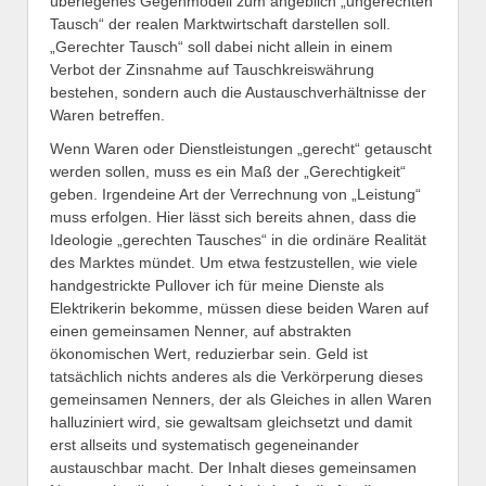
überlegenes Gegenmodell zum angeblich „ungerechten
Tausch“ der realen Marktwirtschaft darstellen soll.
„Gerechter Tausch“ soll dabei nicht allein in einem
Verbot der Zinsnahme auf Tauschkreiswährung
bestehen, sondern auch die Austauschverhältnisse der
Waren betreffen.
Wenn Waren oder Dienstleistungen „gerecht“ getauscht
werden sollen, muss es ein Maß der „Gerechtigkeit“
geben. Irgendeine Art der Verrechnung von „Leistung“
muss erfolgen. Hier lässt sich bereits ahnen, dass die
Ideologie „gerechten Tausches“ in die ordinäre Realität
des Marktes mündet. Um etwa festzustellen, wie viele
handgestrickte Pullover ich für meine Dienste als
Elektrikerin bekomme, müssen diese beiden Waren auf
einen gemeinsamen Nenner, auf abstrakten
ökonomischen Wert, reduzierbar sein. Geld ist
tatsächlich nichts anderes als die Verkörperung dieses
gemeinsamen Nenners, der als Gleiches in allen Waren
halluziniert wird, sie gewaltsam gleichsetzt und damit
erst allseits und systematisch gegeneinander
austauschbar macht. Der Inhalt dieses gemeinsamen