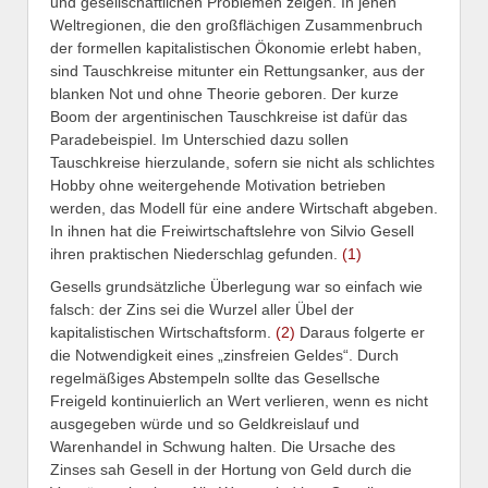
und gesellschaftlichen Problemen zeigen. In jenen
Weltregionen, die den großflächigen Zusammenbruch
der formellen kapitalistischen Ökonomie erlebt haben,
sind Tauschkreise mitunter ein Rettungsanker, aus der
blanken Not und ohne Theorie geboren. Der kurze
Boom der argentinischen Tauschkreise ist dafür das
Paradebeispiel. Im Unterschied dazu sollen
Tauschkreise hierzulande, sofern sie nicht als schlichtes
Hobby ohne weitergehende Motivation betrieben
werden, das Modell für eine andere Wirtschaft abgeben.
In ihnen hat die Freiwirtschaftslehre von Silvio Gesell
ihren praktischen Niederschlag gefunden.
(1)
Gesells grundsätzliche Überlegung war so einfach wie
falsch: der Zins sei die Wurzel aller Übel der
kapitalistischen Wirtschaftsform.
(2)
Daraus folgerte er
die Notwendigkeit eines „zinsfreien Geldes“. Durch
regelmäßiges Abstempeln sollte das Gesellsche
Freigeld kontinuierlich an Wert verlieren, wenn es nicht
ausgegeben würde und so Geldkreislauf und
Warenhandel in Schwung halten. Die Ursache des
Zinses sah Gesell in der Hortung von Geld durch die