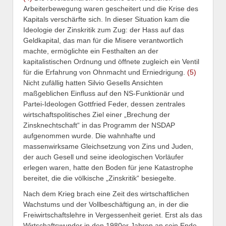
Arbeiterbewegung waren gescheitert und die Krise des
Kapitals verschärfte sich. In dieser Situation kam die
Ideologie der Zinskritik zum Zug: der Hass auf das
Geldkapital, das man für die Misere verantwortlich
machte, ermöglichte ein Festhalten an der
kapitalistischen Ordnung und öffnete zugleich ein Ventil
für die Erfahrung von Ohnmacht und Erniedrigung.
(5)
Nicht zufällig hatten Silvio Gesells Ansichten
maßgeblichen Einfluss auf den NS-Funktionär und
Partei-Ideologen Gottfried Feder, dessen zentrales
wirtschaftspolitisches Ziel einer „Brechung der
Zinsknechtschaft“ in das Programm der NSDAP
aufgenommen wurde. Die wahnhafte und
massenwirksame Gleichsetzung von Zins und Juden,
der auch Gesell und seine ideologischen Vorläufer
erlegen waren, hatte den Boden für jene Katastrophe
bereitet, die die völkische „Zinskritik“ besiegelte.
Nach dem Krieg brach eine Zeit des wirtschaftlichen
Wachstums und der Vollbeschäftigung an, in der die
Freiwirtschaftslehre in Vergessenheit geriet. Erst als das
Wirtschaftswunder in den 1980er Jahren an sein Ende