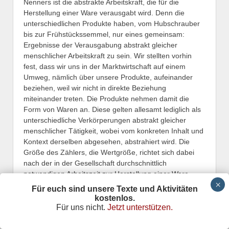
Nenners ist die abstrakte Arbeitskraft, die für die
Herstellung einer Ware verausgabt wird. Denn die
unterschiedlichen Produkte haben, vom Hubschrauber
bis zur Frühstückssemmel, nur eines gemeinsam:
Ergebnisse der Verausgabung abstrakt gleicher
menschlicher Arbeitskraft zu sein. Wir stellten vorhin
fest, dass wir uns in der Marktwirtschaft auf einem
Umweg, nämlich über unsere Produkte, aufeinander
beziehen, weil wir nicht in direkte Beziehung
miteinander treten. Die Produkte nehmen damit die
Form von Waren an. Diese gelten allesamt lediglich als
unterschiedliche Verkörperungen abstrakt gleicher
menschlicher Tätigkeit, wobei vom konkreten Inhalt und
Kontext derselben abgesehen, abstrahiert wird. Die
Größe des Zählers, die Wertgröße, richtet sich dabei
nach der in der Gesellschaft durchschnittlich
notwendigen Arbeitszeit zur Herstellung einer Ware.
Diese Arbeitszeit ermittelt sich allerdings nicht anders
Für euch sind unsere Texte und Aktivitäten
als über den bewusstlosen Mechanismus von Märkten,
kostenlos.
von Angebot und Nachfrage. Ein „gerechter Tausch“
Für uns nicht.
Jetzt unterstützen.
nach „Arbeitsleistung“ ist damit nur durch freie
Preisbildung zu verwirklichen. Viele Tauschkreise