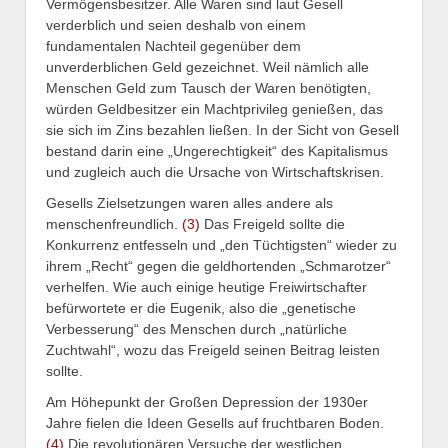
Vermögensbesitzer. Alle Waren sind laut Gesell
verderblich und seien deshalb von einem
fundamentalen Nachteil gegenüber dem
unverderblichen Geld gezeichnet. Weil nämlich alle
Menschen Geld zum Tausch der Waren benötigten,
würden Geldbesitzer ein Machtprivileg genießen, das
sie sich im Zins bezahlen ließen. In der Sicht von Gesell
bestand darin eine „Ungerechtigkeit“ des Kapitalismus
und zugleich auch die Ursache von Wirtschaftskrisen.
Gesells Zielsetzungen waren alles andere als
menschenfreundlich.
(3)
Das Freigeld sollte die
Konkurrenz entfesseln und „den Tüchtigsten“ wieder zu
ihrem „Recht“ gegen die geldhortenden „Schmarotzer“
verhelfen. Wie auch einige heutige Freiwirtschafter
befürwortete er die Eugenik, also die „genetische
Verbesserung“ des Menschen durch „natürliche
Zuchtwahl“, wozu das Freigeld seinen Beitrag leisten
sollte.
Am Höhepunkt der Großen Depression der 1930er
Jahre fielen die Ideen Gesells auf fruchtbaren Boden.
(4)
Die revolutionären Versuche der westlichen