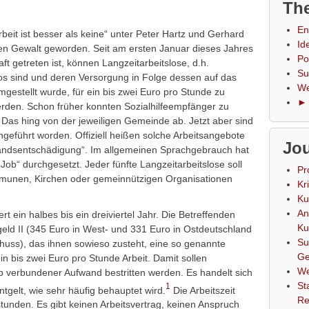
The
En
rbeit ist besser als keine“ unter Peter Hartz und Gerhard
Id
len Gewalt geworden. Seit am ersten Januar dieses Jahres
Po
ft getreten ist, können Langzeitarbeitslose, d.h.
Su
los sind und deren Versorgung in Folge dessen auf das
We
mgestellt wurde, für ein bis zwei Euro pro Stunde zu
► 
rden. Schon früher konnten Sozialhilfeempfänger zu
. Das hing von der jeweiligen Gemeinde ab. Jetzt aber sind
geführt worden. Offiziell heißen solche Arbeitsangebote
Jou
andsentschädigung“. Im allgemeinen Sprachgebrauch hat
Job“ durchgesetzt. Jeder fünfte Langzeitarbeitslose soll
Pr
unen, Kirchen oder gemeinnützigen Organisationen
Kr
Ku
An
rt ein halbes bis ein dreiviertel Jahr. Die Betreffenden
Ku
geld II (345 Euro in West- und 331 Euro in Ostdeutschland
Su
uss), das ihnen sowieso zusteht, eine so genannte
Ge
 bis zwei Euro pro Stunde Arbeit. Damit sollen
We
 verbundener Aufwand bestritten werden. Es handelt sich
St
1
tgelt, wie sehr häufig behauptet wird.
Die Arbeitszeit
Re
tunden. Es gibt keinen Arbeitsvertrag, keinen Anspruch