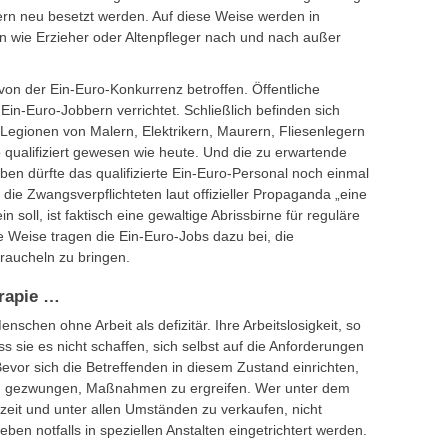
ern neu besetzt werden. Auf diese Weise werden in
 wie Erzieher oder Altenpfleger nach und nach außer
t von der Ein-Euro-Konkurrenz betroffen. Öffentliche
in-Euro-Jobbern verrichtet. Schließlich befinden sich
Legionen von Malern, Elektrikern, Maurern, Fliesenlegern
o qualifiziert gewesen wie heute. Und die zu erwartende
ben dürfte das qualifizierte Ein-Euro-Personal noch einmal
die Zwangsverpflichteten laut offizieller Propaganda „eine
n soll, ist faktisch eine gewaltige Abrissbirne für reguläre
e Weise tragen die Ein-Euro-Jobs dazu bei, die
traucheln zu bringen.
rapie …
chen ohne Arbeit als defizitär. Ihre Arbeitslosigkeit, so
ss sie es nicht schaffen, sich selbst auf die Anforderungen
Bevor sich die Betreffenden in diesem Zustand einrichten,
dazu gezwungen, Maßnahmen zu ergreifen. Wer unter dem
zeit und unter allen Umständen zu verkaufen, nicht
ben notfalls in speziellen Anstalten eingetrichtert werden.