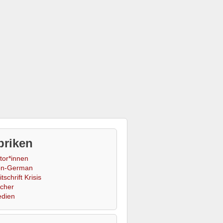
briken
tor*innen
n-German
tschrift Krisis
cher
dien