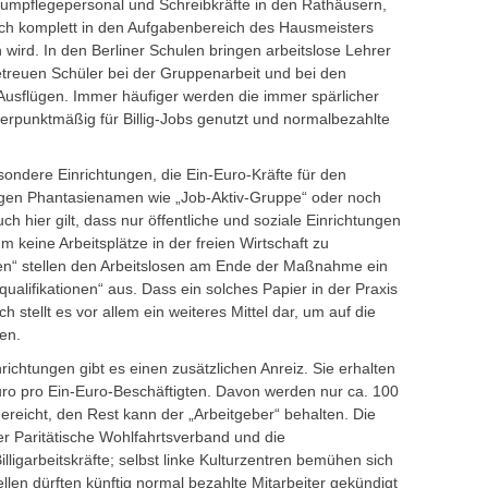
mpflegepersonal und Schreibkräfte in den Rathäusern,
ich komplett in den Aufgabenbereich des Hausmeisters
 wird. In den Berliner Schulen bringen arbeitslose Lehrer
treuen Schüler bei der Gruppenarbeit und bei den
Ausflügen. Immer häufiger werden die immer spärlicher
erpunktmäßig für Billig-Jobs genutzt und normalbezahlte
ondere Einrichtungen, die Ein-Euro-Kräfte für den
tragen Phantasienamen wie „Job-Aktiv-Gruppe“ oder noch
 hier gilt, dass nur öffentliche und soziale Einrichtungen
 keine Arbeitsplätze in der freien Wirtschaft zu
len“ stellen den Arbeitslosen am Ende der Maßnahme ein
qualifikationen“ aus. Dass ein solches Papier in der Praxis
sch stellt es vor allem ein weiteres Mittel dar, um auf die
en.
richtungen gibt es einen zusätzlichen Anreiz. Sie erhalten
ro pro Ein-Euro-Beschäftigten. Davon werden nur ca. 100
reicht, den Rest kann der „Arbeitgeber“ behalten. Die
er Paritätische Wohlfahrtsverband und die
lligarbeitskräfte; selbst linke Kulturzentren bemühen sich
ellen dürften künftig normal bezahlte Mitarbeiter gekündigt