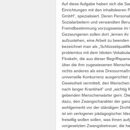
Auf diese Aufgabe haben sich die Sa
Einrichtungen mit den inhaltsleeren
GmbH“, spezialisiert. Deren Persona
Sozialarbeitern und verwandten Beruf
Fremdbestimmung vorzugsweise im th
Gezwungenen sollen dort „lernen ihr
aufzustehen, eine Arbeit zu beenden 
bezeichnet man als „Schlüsselqualifi
problemlos mit dem Idioten-Vokabula
Floskeln, die aus dieser Begriffspa
über die ihm zugewiesenen Menschen 
nichts anderes als eine Dressurmaßna
universelle Konkurrenz ausgerichtet z
Gewissheit vermittelt, den Menschen
nach langer Krankheit“ und „wichtig f
gebenden Menschenwärter gern. Dies
dazu, den Zwangscharakter der ganze
wohlgemerkt vor der ständigen Drohku
ist ein verlogener pädagogischer Ide
freiwillig wollen sollen, was ihnen 
vorgesetzten Zwangsbetreuer, die h