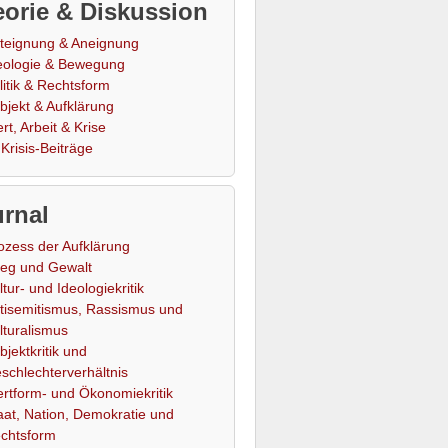
orie & Diskussion
teignung & Aneignung
eologie & Bewegung
litik & Rechtsform
bjekt & Aufklärung
rt, Arbeit & Krise
Krisis-Beiträge
rnal
ozess der Aufklärung
ieg und Gewalt
ltur- und Ideologiekritik
tisemitismus, Rassismus und
lturalismus
bjektkritik und
schlechterverhältnis
rtform- und Ökonomiekritik
aat, Nation, Demokratie und
chtsform