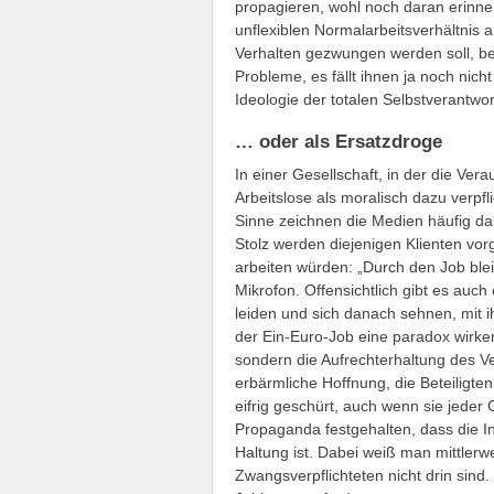
propagieren, wohl noch daran erinne
unflexiblen Normalarbeitsverhältnis 
Verhalten gezwungen werden soll, ber
Probleme, es fällt ihnen ja noch nicht
Ideologie der totalen Selbstverantwor
… oder als Ersatzdroge
In einer Gesellschaft, in der die Vera
Arbeitslose als moralisch dazu verpf
Sinne zeichnen die Medien häufig das
Stolz werden diejenigen Klienten vo
arbeiten würden: „Durch den Job bleib
Mikrofon. Offensichtlich gibt es auch 
leiden und sich danach sehnen, mit ih
der Ein-Euro-Job eine paradox wirke
sondern die Aufrechterhaltung des V
erbärmliche Hoffnung, die Beteiligte
eifrig geschürt, auch wenn sie jeder
Propaganda festgehalten, dass die In
Haltung ist. Dabei weiß man mittlerwei
Zwangsverpflichteten nicht drin sind