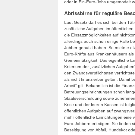
oder in Ein-Euro-Jobs umgemodelt w
Abrissbirne für reguläre Bes
Laut Gesetz darf es sich bei den Tä
zusätzliche Aufgaben im öffentlichen
die Einsatzmöglichkeiten auf nichtk
allerdings auch schon einige Fälle 
Jobber genutzt haben. So mietete e
Euro-Kräfte aus Krankenhäusern als
Gemeinnützigkeit. Das eigentliche Ein
Kriterium der „zusätzlichen Aufgaben
den Zwangsverpflichteten verrichtet
als nicht finanzierbar gelten. Damit 
Arbeit“ gilt. Bekanntlich ist die Finan
Betreuungseinrichtungen schon lang
Staatsverschuldung sowie zunehmend 
Krise und der leeren Kassen ist folg
öffentlichen Aufgaben auf zwangsverpf
mehr öffentliche Einrichtungen eine
Euro-Jobbern erledigen. Sie finden si
Beseitigung von Abfall, Hundekot o