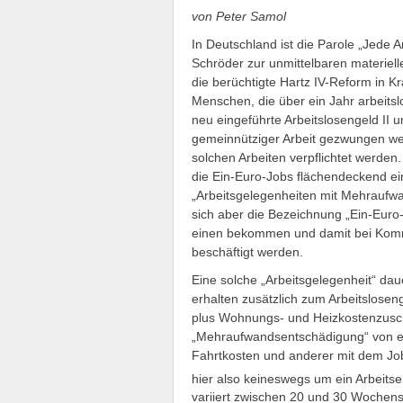
von Peter Samol
In Deutschland ist die Parole „Jede A
Schröder zur unmittelbaren materiel
die berüchtigte Hartz IV-Reform in Kra
Menschen, die über ein Jahr arbeits
neu eingeführte Arbeitslosengeld II u
gemeinnütziger Arbeit gezwungen we
solchen Arbeiten verpflichtet werden
die Ein-Euro-Jobs flächendeckend ein
„Arbeitsgelegenheiten mit Mehraufw
sich aber die Bezeichnung „Ein-Euro-
einen bekommen und damit bei Komm
beschäftigt werden.
Eine solche „Arbeitsgelegenheit“ daue
erhalten zusätzlich zum Arbeitslosen
plus Wohnungs- und Heizkostenzusch
„Mehraufwandsentschädigung“ von ein
Fahrtkosten und anderer mit dem Job
hier also keineswegs um ein Arbeitsen
variiert zwischen 20 und 30 Wochens