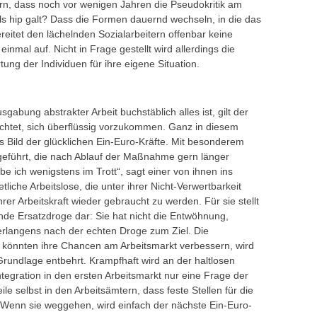
rn, dass noch vor wenigen Jahren die Pseudokritik am
als hip galt? Dass die Formen dauernd wechseln, in die das
eitet den lächelnden Sozialarbeitern offenbar keine
 einmal auf. Nicht in Frage gestellt wird allerdings die
tung der Individuen für ihre eigene Situation.
usgabung abstrakter Arbeit buchstäblich alles ist, gilt der
lichtet, sich überflüssig vorzukommen. Ganz in diesem
 Bild der glücklichen Ein-Euro-Kräfte. Mit besonderem
rgeführt, die nach Ablauf der Maßnahme gern länger
e ich wenigstens im Trott“, sagt einer von ihnen ins
etliche Arbeitslose, die unter ihrer Nicht-Verwertbarkeit
rer Arbeitskraft wieder gebraucht zu werden. Für sie stellt
nde Ersatzdroge dar: Sie hat nicht die Entwöhnung,
erlangens nach der echten Droge zum Ziel. Die
n könnten ihre Chancen am Arbeitsmarkt verbessern, wird
 Grundlage entbehrt. Krampfhaft wird an der haltlosen
tegration in den ersten Arbeitsmarkt nur eine Frage der
le selbst in den Arbeitsämtern, dass feste Stellen für die
. Wenn sie weggehen, wird einfach der nächste Ein-Euro-