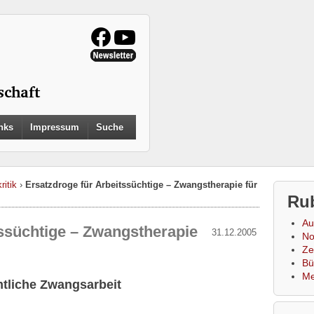
Search
nks
Impressum
Suche
for:
Search Button
ritik
›
Ersatzdroge für Arbeitssüchtige – Zwangstherapie für
Ru
Au
tssüchtige – Zwangstherapie
31.12.2005
No
Zei
Bü
Me
mtliche Zwangsarbeit