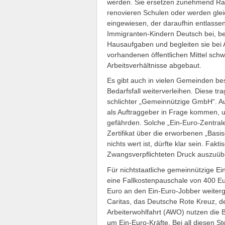
werden. Sie ersetzen zunehmend Rau
renovieren Schulen oder werden gle
eingewiesen, der daraufhin entlassen
Immigranten-Kindern Deutsch bei, be
Hausaufgaben und begleiten sie bei 
vorhandenen öffentlichen Mittel schw
Arbeitsverhältnisse abgebaut.
Es gibt auch in vielen Gemeinden bes
Bedarfsfall weiterverleihen. Diese 
schlichter „Gemeinnützige GmbH“. Auch
als Auftraggeber in Frage kommen, um
gefährden. Solche „Ein-Euro-Zentra
Zertifikat über die erworbenen „Basis
nichts wert ist, dürfte klar sein. Fakti
Zwangsverpflichteten Druck auszuüb
Für nichtstaatliche gemeinnützige Ein
eine Fallkostenpauschale von 400 Eu
Euro an den Ein-Euro-Jobber weiterge
Caritas, das Deutsche Rote Kreuz, d
Arbeiterwohlfahrt (AWO) nutzen die Bi
um Ein-Euro-Kräfte. Bei all diesen St