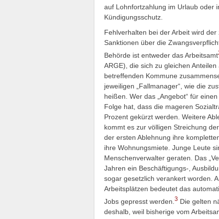
auf Lohnfortzahlung im Urlaub oder im
Kündigungsschutz.
Fehlverhalten bei der Arbeit wird de
Sanktionen über die Zwangsverpflich
Behörde ist entweder das Arbeitsamt
ARGE), die sich zu gleichen Anteilen
betreffenden Kommune zusammensetz
jeweiligen „Fallmanager“, wie die z
heißen. Wer das „Angebot“ für einen E
Folge hat, dass die mageren Sozialtr
Prozent gekürzt werden. Weitere Abl
kommt es zur völligen Streichung de
der ersten Ablehnung ihre kompletten
ihre Wohnungsmiete. Junge Leute sin
Menschenverwalter geraten. Das „Ve
Jahren ein Beschäftigungs-, Ausbildu
sogar gesetzlich verankert worden. 
Arbeitsplätzen bedeutet das automat
3
Jobs gepresst werden.
Die gelten n
deshalb, weil bisherige vom Arbeits