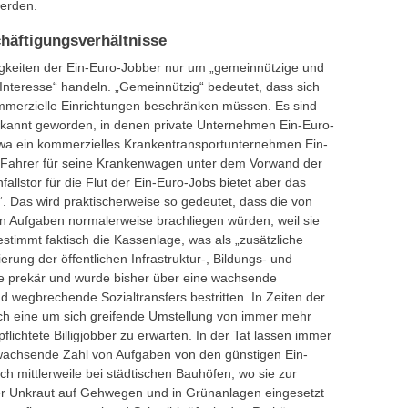
erden.
chäftigungsverhältnisse
tigkeiten der Ein-Euro-Jobber nur um „gemeinnützige und
 Interesse“ handeln. „Gemeinnützig“ bedeutet, dass sich
ommerzielle Einrichtungen beschränken müssen. Es sind
bekannt geworden, in denen private Unternehmen Ein-Euro-
twa ein kommerzielles Krankentransportunternehmen Ein-
 Fahrer für seine Krankenwagen unter dem Vorwand der
fallstor für die Flut der Ein-Euro-Jobs bietet aber das
“. Das wird praktischerweise so gedeutet, dass die von
en Aufgaben normalerweise brachliegen würden, weil sie
bestimmt faktisch die Kassenlage, was als „zusätzliche
zierung der öffentlichen Infrastruktur-, Bildungs- und
e prekär und wurde bisher über eine wachsende
wegbrechende Sozialtransfers bestritten. In Zeiten der
lich eine um sich greifende Umstellung von immer mehr
lichtete Billigjobber zu erwarten. In der Tat lassen immer
 wachsende Zahl von Aufgaben von den günstigen Ein-
ch mittlerweile bei städtischen Bauhöfen, wo sie zur
der Unkraut auf Gehwegen und in Grünanlagen eingesetzt