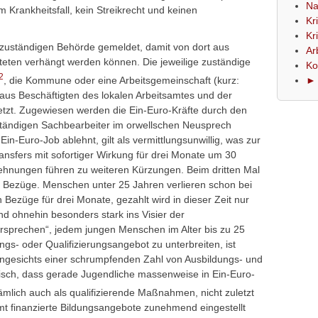
Na
 Krankheitsfall, kein Streikrecht und keinen
Kr
Kr
r zuständigen Behörde gemeldet, damit von dort aus
Ar
teten verhängt werden können. Die jeweilige zuständige
Ko
2
, die Kommune oder eine Arbeitsgemeinschaft (kurz:
► 
 aus Beschäftigten des lokalen Arbeitsamtes und der
t. Zugewiesen werden die Ein-Euro-Kräfte durch den
uständigen Sachbearbeiter im orwellschen Neusprech
in-Euro-Job ablehnt, gilt als vermittlungsunwillig, was zur
ansfers mit sofortiger Wirkung für drei Monate um 30
ehnungen führen zu weiteren Kürzungen. Beim dritten Mal
r Bezüge. Menschen unter 25 Jahren verlieren schon bei
 Bezüge für drei Monate, gezahlt wird in dieser Zeit nur
d ohnehin besonders stark ins Visier der
rsprechen“, jedem jungen Menschen im Alter bis zu 25
ngs- oder Qualifizierungsangebot zu unterbreiten, ist
Angesichts einer schrumpfenden Zahl von Ausbildungs- und
isch, dass gerade Jugendliche massenweise in Ein-Euro-
ämlich auch als qualifizierende Maßnahmen, nicht zuletzt
amt finanzierte Bildungsangebote zunehmend eingestellt