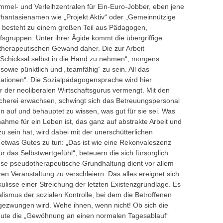
mmel- und Verleihzentralen für Ein-Euro-Jobber, eben jene
 Phantasienamen wie „Projekt Aktiv“ oder „Gemeinnützige
l besteht zu einem großen Teil aus Pädagogen,
sgruppen. Unter ihrer Ägide kommt die übergriffige
erapeutischen Gewand daher. Die zur Arbeit
 Schicksal selbst in die Hand zu nehmen“, morgens
sowie pünktlich und „teamfähig“ zu sein. All das
kationen“. Die Sozialpädagogensprache wird hier
r der neoliberalen Wirtschaftsgurus vermengt. Mit den
nscherei erwachsen, schwingt sich das Betreuungspersonal
auf und behauptet zu wissen, was gut für sie sei. Was
hme für ein Leben ist, das ganz auf abstrakte Arbeit und
u sein hat, wird dabei mit der unerschütterlichen
 etwas Gutes zu tun: „Das ist wie eine Rekonvaleszenz
ür das Selbstwertgefühl“, beteuern die sich fürsorglich
e pseudotherapeutische Grundhaltung dient vor allem
n Veranstaltung zu verschleiern. Das alles ereignet sich
lisse einer Streichung der letzten Existenzgrundlage. Es
alismus der sozialen Kontrolle, bei dem die Betroffenen
aufgezwungen wird. Wehe ihnen, wenn nicht! Ob sich die
eute die „Gewöhnung an einen normalen Tagesablauf“