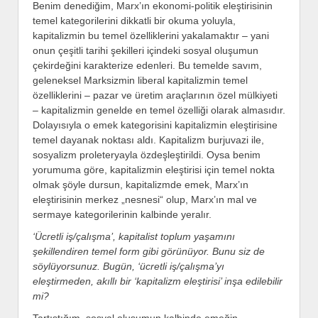
Benim denediğim, Marx’ın ekonomi-politik eleştirisinin
temel kategorilerini dikkatli bir okuma yoluyla,
kapitalizmin bu temel özelliklerini yakalamaktır – yani
onun çeşitli tarihi şekilleri içindeki sosyal oluşumun
çekirdeğini karakterize edenleri. Bu temelde savım,
geleneksel Marksizmin liberal kapitalizmin temel
özelliklerini – pazar ve üretim araçlarının özel mülkiyeti
– kapitalizmin genelde en temel özelliği olarak almasıdır.
Dolayısıyla o emek kategorisini kapitalizmin eleştirisine
temel dayanak noktası aldı. Kapitalizm burjuvazi ile,
sosyalizm proleteryayla özdeşleştirildi. Oysa benim
yorumuma göre, kapitalizmin eleştirisi için temel nokta
olmak şöyle dursun, kapitalizmde emek, Marx’ın
eleştirisinin merkez „nesnesi“ olup, Marx’ın mal ve
sermaye kategorilerinin kalbinde yeralır.
‘Ücretli iş/çalışma’, kapitalist toplum yaşamını
şekillendiren temel form gibi görünüyor. Bunu siz de
söylüyorsunuz. Bugün, ‘ücretli iş/çalışma’yı
eleştirmeden, akıllı bir ‘kapitalizm eleştirisi’ inşa edilebilir
mi?
Tartıştığım, sosyal oluşumun kalbinde emeğin