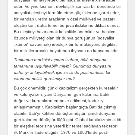
eder. Ve yine kısmen, devletçilik sonrası bir dönemde bir
sosyalist eleştiriyi formüle etme güçlüklerine işaret eder;
bir yandan üretim araçlarının özel mülkiyeti ve pazarı
eleştirirken, daha temel burjuva ilişkilerine dikkat etmez.
Bu eleştiriyi hazırlamak kesinlikle önemlidir ve basitçe
özünde milliyetçi olan bir dünya görüşünün (sosyalist
„kampı“ savunmak) ideolojik bir formülasyonu değildir;
bir milletlerarasılık boyutunun ihyasını da kapsamalıdır.
Toplumun marksist açıdan izahını, hâlâ dünyanın
tamamına uygulayabilir miyiz? Günümüz dünyasını
daha iyi anlayabilmek için sizce de postmarksist bir
ekonomi-politik gerekmiyor mu?
Bu çok önemlidir, çünki kapitalizm gerçekten küreseldir
ve kolonyalizm, yani Dünya’nın geri kalanına Batılı
değer ve kurumların empoze edilmesi, kadar iyi
anlaşılmamıştır. Kapitalizm başlangıçta Batı’da çıkmış
olabilir; Batı’yı kökten dönüştürmüştür, şimdi dünyanın
geri kalanını dönüştürdüğü gibi. Global kapitalizmin ciddi
bir eleştirel teorisine yeterli bir temel sağlayan tek teori
ilk Marx’ın ifade ettiğidir. 1970 ve 1980’lerde post-