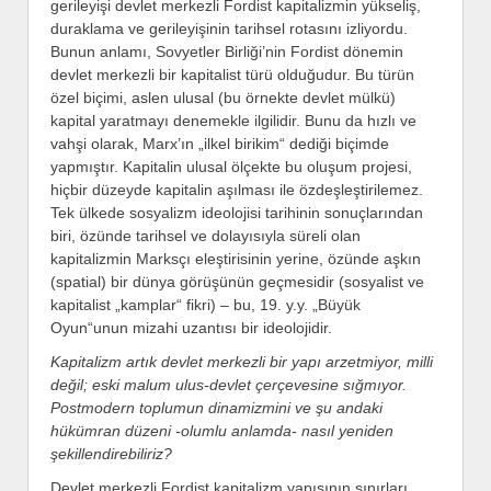
gerileyişi devlet merkezli Fordist kapitalizmin yükseliş,
duraklama ve gerileyişinin tarihsel rotasını izliyordu.
Bunun anlamı, Sovyetler Birliği’nin Fordist dönemin
devlet merkezli bir kapitalist türü olduğudur. Bu türün
özel biçimi, aslen ulusal (bu örnekte devlet mülkü)
kapital yaratmayı denemekle ilgilidir. Bunu da hızlı ve
vahşi olarak, Marx’ın „ilkel birikim“ dediği biçimde
yapmıştır. Kapitalin ulusal ölçekte bu oluşum projesi,
hiçbir düzeyde kapitalin aşılması ile özdeşleştirilemez.
Tek ülkede sosyalizm ideolojisi tarihinin sonuçlarından
biri, özünde tarihsel ve dolayısıyla süreli olan
kapitalizmin Marksçı eleştirisinin yerine, özünde aşkın
(spatial) bir dünya görüşünün geçmesidir (sosyalist ve
kapitalist „kamplar“ fikri) – bu, 19. y.y. „Büyük
Oyun“unun mizahi uzantısı bir ideolojidir.
Kapitalizm artık devlet merkezli bir yapı arzetmiyor, milli
değil; eski malum ulus-devlet çerçevesine sığmıyor.
Postmodern toplumun dinamizmini ve şu andaki
hükümran düzeni -olumlu anlamda- nasıl yeniden
şekillendirebiliriz?
Devlet merkezli Fordist kapitalizm yapısının sınırları