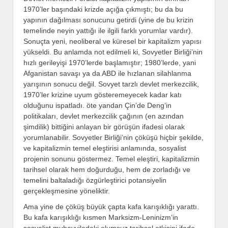
1970’ler başındaki krizde açığa çıkmıştı; bu da bu
yapının dağılması sonucunu getirdi (yine de bu krizin
temelinde neyin yattığı ile ilgili farklı yorumlar vardır).
Sonuçta yeni, neoliberal ve küresel bir kapitalizm yapısı
yükseldi. Bu anlamda not edilmeli ki, Sovyetler Birliği’nin
hızlı gerileyişi 1970’lerde başlamıştır; 1980’lerde, yani
Afganistan savaşı ya da ABD ile hızlanan silahlanma
yarışının sonucu değil. Sovyet tarzlı devlet merkezcilik,
1970’ler krizine uyum gösteremeyecek kadar katı
olduğunu ispatladı. öte yandan Çin’de Deng’in
politikaları, devlet merkezcilik çağının (en azından
şimdilik) bittiğini anlayan bir görüşün ifadesi olarak
yorumlanabilir. Sovyetler Birliği’nin çöküşü hiçbir şekilde,
ve kapitalizmin temel eleştirisi anlamında, sosyalist
projenin sonunu göstermez. Temel eleştiri, kapitalizmin
tarihsel olarak hem doğurduğu, hem de zorladığı ve
temelini baltaladığı özgürleştirici potansiyelin
gerçekleşmesine yöneliktir.
Ama yine de çöküş büyük çapta kafa karışıklığı yarattı.
Bu kafa karışıklığı kısmen Marksizm-Leninizm’in
sosyalist muhayyiledeki olumsuz tarihsel etkisini ifade