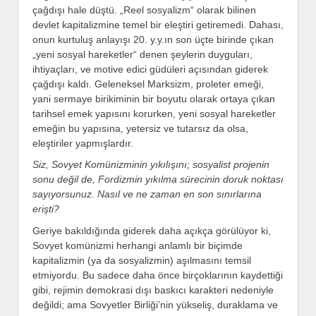
çağdışı hale düştü. „Reel sosyalizm“ olarak bilinen
devlet kapitalizmine temel bir eleştiri getiremedi. Dahası,
onun kurtuluş anlayışı 20. y.y.ın son üçte birinde çıkan
„yeni sosyal hareketler“ denen şeylerin duyguları,
ihtiyaçları, ve motive edici güdüleri açısından giderek
çağdışı kaldı. Geleneksel Marksizm, proleter emeği,
yani sermaye birikiminin bir boyutu olarak ortaya çıkan
tarihsel emek yapısını korurken, yeni sosyal hareketler
emeğin bu yapısına, yetersiz ve tutarsız da olsa,
eleştiriler yapmışlardır.
Siz, Sovyet Komünizminin yıkılışını; sosyalist projenin
sonu değil de, Fordizmin yıkılma sürecinin doruk noktası
sayıyorsunuz. Nasıl ve ne zaman en son sınırlarına
erişti?
Geriye bakıldığında giderek daha açıkça görülüyor ki,
Sovyet komünizmi herhangi anlamlı bir biçimde
kapitalizmin (ya da sosyalizmin) aşılmasını temsil
etmiyordu. Bu sadece daha önce birçoklarının kaydettiği
gibi, rejimin demokrasi dışı baskıcı karakteri nedeniyle
değildi; ama Sovyetler Birliği’nin yükseliş, duraklama ve