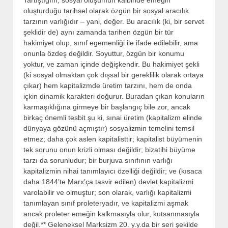
oluşturduğu tarihsel olarak özgün bir sosyal aracılık
tarzının varlığıdır – yani, değer. Bu aracılık (ki, bir servet
şeklidir de) aynı zamanda tarihen özgün bir tür
hakimiyet olup, sınıf egemenliği ile ifade edilebilir, ama
onunla özdeş değildir. Soyuttur, özgün bir konumu
yoktur, ve zaman içinde değişkendir. Bu hakimiyet şekli
(ki sosyal olmaktan çok dışsal bir gereklilik olarak ortaya
çıkar) hem kapitalizmde üretim tarzını, hem de onda
içkin dinamik karakteri doğurur. Buradan çıkan konuların
karmaşıklığına girmeye bir başlangıç bile zor, ancak
birkaç önemli tesbit şu ki, sınai üretim (kapitalizm elinde
dünyaya gözünü açmıştır) sosyalizmin temelini temsil
etmez; daha çok aslen kapitalisttir; kapitalist büyümenin
tek sorunu onun krizli olması değildir; bizatihi büyüme
tarzı da sorunludur; bir burjuva sınıfının varlığı
kapitalizmin nihai tanımlayıcı özelliği değildir; ve (kısaca
daha 1844’te Marx’ça tasvir edilen) devlet kapitalizmi
varolabilir ve olmuştur; son olarak, varlığı kapitalizmi
tanımlayan sınıf proleteryadır, ve kapitalizmi aşmak
ancak proleter emeğin kalkmasıyla olur, kutsanmasıyla
değil.** Geleneksel Marksizm 20. y.y.da bir seri şekilde