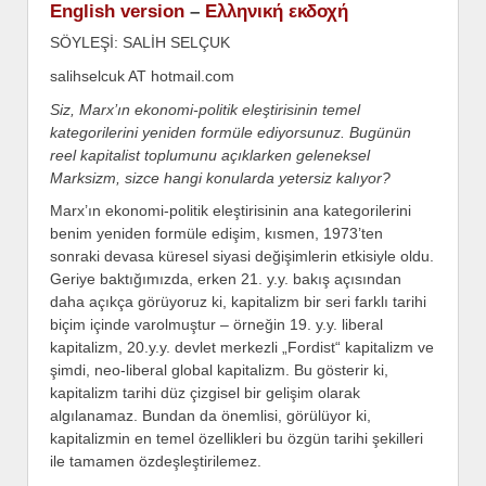
English version
–
Ελληνική εκδοχή
SÖYLEŞİ: SALİH SELÇUK
salihselcuk AT hotmail.com
Siz, Marx’ın ekonomi-politik eleştirisinin temel
kategorilerini yeniden formüle ediyorsunuz. Bugünün
reel kapitalist toplumunu açıklarken geleneksel
Marksizm, sizce hangi konularda yetersiz kalıyor?
Marx’ın ekonomi-politik eleştirisinin ana kategorilerini
benim yeniden formüle edişim, kısmen, 1973’ten
sonraki devasa küresel siyasi değişimlerin etkisiyle oldu.
Geriye baktığımızda, erken 21. y.y. bakış açısından
daha açıkça görüyoruz ki, kapitalizm bir seri farklı tarihi
biçim içinde varolmuştur – örneğin 19. y.y. liberal
kapitalizm, 20.y.y. devlet merkezli „Fordist“ kapitalizm ve
şimdi, neo-liberal global kapitalizm. Bu gösterir ki,
kapitalizm tarihi düz çizgisel bir gelişim olarak
algılanamaz. Bundan da önemlisi, görülüyor ki,
kapitalizmin en temel özellikleri bu özgün tarihi şekilleri
ile tamamen özdeşleştirilemez.