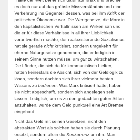
Hälfte der Welt berief sich dafür auf Marx und brachte
es doch nur auf das gröbste Missverständnis und eine
Verkehrung ins Gegenteil dessen, was bei ihm
Kritik
der
politischen Ökonomie war. Die Wertgesetze, die Marx in
den kapitalistischen Verhältnissen am Wirken sah und
die er für diese Verhältnisse in all ihrer Lieblichkeit
verantwortlich machte, der realexistierende Sozialismus
hat sie gerade
nicht
kritisiert, sondern umgekehrt für
eherne Naturgesetze genommen, die er lediglich in
seinem Sinne nutzen müsse, um
gut
zu wirtschaften.
Die Länder, die sich da für kommunistisch hielten,
hatten keinesfalls die Absicht, sich von der Geldlogik zu
lösen, sondern dachten sich ihrer vielmehr besten
Wissens zu
bedienen
. Was Marx kritisiert hatte, haben
sie nicht abgeschafft, sondern sich angelegen sein
lassen. Lediglich, um es zu den gedachten guten Sitten
anzuhalten, wurde dem Geld punktuell eine Art Bremse
eingebaut.
Nicht das Geld mit seinen Gesetzen, nicht den
abstrakten Wert als solchen haben sie durch Planung
ersetzt, sondern allein die
Konkurrenz
um ihn. Man