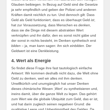
Glauben beibiegen. In Bezug auf Geld sind die Gesetze
ja sehr empfindlich und geben der Polizei und anderen
Kräften damit reichlich zu tun. Und dennoch gilt: Dass
Geld als Geld funktioniert, dass es überhaupt Geld
ist
,
hat zur Voraussetzung, dass Menschen es
denken
,
dass sie die Dinge mit diesem abstrakten Wert
verknüpfen und ihn dafür, den es sonst nicht gäbe und
der sonst in nichts besteht, im Denken synthetisch erst
bilden
– ja, man kann sagen: ihn sich
einbilden
. Der
Geldwert ist eine Denkleistung.
4. Wert als Energie
So findet
diese
Frage ihre fast tautologisch einfache
Antwort: Wir kommen deshalb nicht dazu, die Welt ohne
Geld zu denken, weil wir alles
mit
ihm denken.
Unwillkürlich und unumgänglich hat unser Denken
dieses chimärische Wesen ,Wert‘ zu synthetisieren und,
ineins damit, über die ganze Welt zu legen. Das gehört
zum Wert wie die globale Ubiquität zum Geld, das er ist,
und hat darin zugleich seinen
negativen
Grund: die
qualitative Leere und
Un
bestimmtheit des Geldes. Da