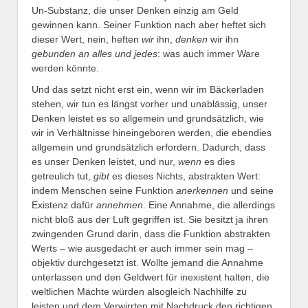
Un-Substanz, die unser Denken einzig am Geld
gewinnen kann. Seiner Funktion nach aber heftet sich
dieser Wert, nein, heften
wir
ihn,
denken
wir ihn
gebunden an alles und jedes
: was auch immer Ware
werden könnte.
Und das setzt nicht erst ein, wenn wir im Bäckerladen
stehen, wir tun es längst vorher und unablässig, unser
Denken leistet es so allgemein und grundsätzlich, wie
wir in Verhältnisse hineingeboren werden, die ebendies
allgemein und grundsätzlich erfordern. Dadurch, dass
es unser Denken leistet, und nur,
wenn
es dies
getreulich tut,
gibt
es dieses Nichts, abstrakten Wert:
indem Menschen seine Funktion
anerkennen
und seine
Existenz dafür
annehmen
. Eine Annahme, die allerdings
nicht bloß aus der Luft gegriffen ist. Sie besitzt ja ihren
zwingenden Grund darin, dass die Funktion abstrakten
Werts – wie ausgedacht er auch immer sein mag –
objektiv durchgesetzt ist. Wollte jemand die Annahme
unterlassen und den Geldwert für inexistent halten, die
weltlichen Mächte würden alsogleich Nachhilfe zu
leisten und dem Verwirrten mit Nachdruck den richtigen