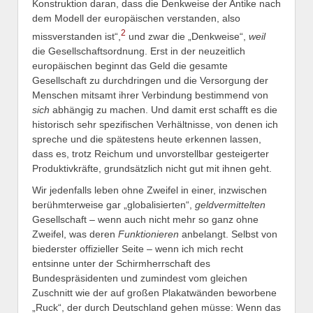
Konstruktion daran, dass die Denkweise der Antike nach
dem Modell der europäischen verstanden, also
2
missverstanden ist“,
und zwar die „Denkweise“,
weil
die Gesellschaftsordnung. Erst in der neuzeitlich
europäischen beginnt das Geld die gesamte
Gesellschaft zu durchdringen und die Versorgung der
Menschen mitsamt ihrer Verbindung bestimmend von
sich
abhängig zu machen. Und damit erst schafft es die
historisch sehr spezifischen Verhältnisse, von denen ich
spreche und die spätestens heute erkennen lassen,
dass es, trotz Reichum und unvorstellbar gesteigerter
Produktivkräfte, grundsätzlich nicht gut mit ihnen geht.
Wir jedenfalls leben ohne Zweifel in einer, inzwischen
berühmterweise gar „globalisierten“,
geldvermittelten
Gesellschaft – wenn auch nicht mehr so ganz ohne
Zweifel, was deren
Funktionieren
anbelangt. Selbst von
biederster offizieller Seite – wenn ich mich recht
entsinne unter der Schirmherrschaft des
Bundespräsidenten und zumindest vom gleichen
Zuschnitt wie der auf großen Plakatwänden beworbene
„Ruck“, der durch Deutschland gehen müsse: Wenn das