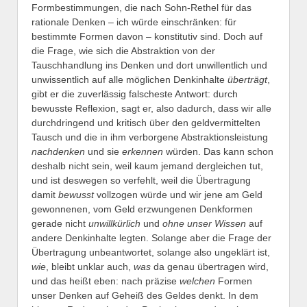
Formbestimmungen, die nach Sohn-Rethel für das
rationale Denken – ich würde einschränken: für
bestimmte Formen davon – konstitutiv sind. Doch auf
die Frage, wie sich die Abstraktion von der
Tauschhandlung ins Denken und dort unwillentlich und
unwissentlich auf alle möglichen Denkinhalte
überträgt
,
gibt er die zuverlässig falscheste Antwort: durch
bewusste Reflexion, sagt er, also dadurch, dass wir alle
durchdringend und kritisch über den geldvermittelten
Tausch und die in ihm verborgene Abstraktionsleistung
nachdenken
und sie
erkennen
würden. Das kann schon
deshalb nicht sein, weil kaum jemand dergleichen tut,
und ist deswegen so verfehlt, weil die Übertragung
damit
bewusst
vollzogen würde und wir jene am Geld
gewonnenen, vom Geld erzwungenen Denkformen
gerade nicht
unwillkürlich
und
ohne unser Wissen
auf
andere Denkinhalte legten. Solange aber die Frage der
Übertragung unbeantwortet, solange also ungeklärt ist,
wie
, bleibt unklar auch,
was
da genau übertragen wird,
und das heißt eben: nach präzise
welchen
Formen
unser Denken auf Geheiß des Geldes denkt. In dem