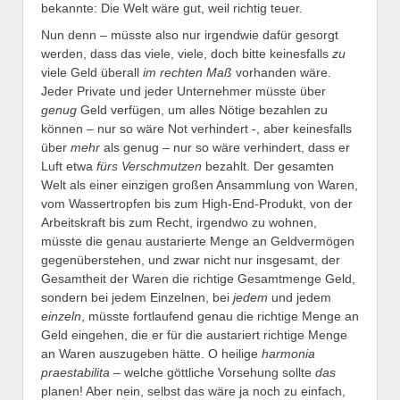
bekannte: Die Welt wäre gut, weil richtig teuer.
Nun denn – müsste also nur irgendwie dafür gesorgt
werden, dass das viele, viele, doch bitte keinesfalls
zu
viele Geld überall
im rechten Maß
vorhanden wäre.
Jeder Private und jeder Unternehmer müsste über
genug
Geld verfügen, um alles Nötige bezahlen zu
können – nur so wäre Not verhindert -, aber keinesfalls
über
mehr
als genug – nur so wäre verhindert, dass er
Luft etwa
fürs Verschmutzen
bezahlt. Der gesamten
Welt als einer einzigen großen Ansammlung von Waren,
vom Wassertropfen bis zum High-End-Produkt, von der
Arbeitskraft bis zum Recht, irgendwo zu wohnen,
müsste die genau austarierte Menge an Geldvermögen
gegenüberstehen, und zwar nicht nur insgesamt, der
Gesamtheit der Waren die richtige Gesamtmenge Geld,
sondern bei jedem Einzelnen, bei
jedem
und jedem
einzeln
, müsste fortlaufend genau die richtige Menge an
Geld eingehen, die er für die austariert richtige Menge
an Waren auszugeben hätte. O heilige
harmonia
praestabilita
– welche göttliche Vorsehung sollte
das
planen! Aber nein, selbst das wäre ja noch zu einfach,