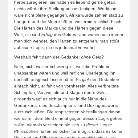
herbeizuregieren, sie hätten es liebend gerne getan,
nichts würde ihre Stellung besser festigen. Worldcom
wäre nicht pleite gegangen, Afrika würde zahlen statt zu
hungern und die Meere hätten weiterhin reichlich Fisch.
Die Härten des Markts und die Härten gegen diese
Welt, sie sind
Erfolg
des Geldes. Und wohin auch immer
man sich wendet, den Härten zu entgehen, man stößt
auf
seine
Logik, die es jedesmal verwehrt.
Weshalb fehlt dann der Gedanke:
ohne Geld
?
Nein, nicht weil er schwierig ist, weil die Probleme
unabsehbar wären und weil reifliche Überlegung ihn
deshalb ausgeschlossen hätte. Es
gibt
den Gedanken
einfach nicht, er fehlt von vornherein. Alles verbreitete
Schimpfen, Verzweifeln und Klagen übers Geld,
nirgends wagt es sich auch nur in die Nähe des
Gedankens, dies Beschimpfens- und Beklagenswerte
auszuschließen. Die utopischsten Vorstellungen davon,
wie es mit dem Geld einmal gegen dessen Logik gehen
sollte, niemals versteigen sie sich zu
dieser
Utopie.
Philosophen halten es locker für möglich, dass es keine
Welt gibt, und Physiker, es gäbe unendlich viele, nur