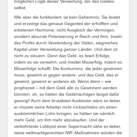
möglichen Logik dieser Verwertung, der des Geldes
selbst.
Wie aber die funktioniert, ist kein Geheimnis: Sie leistet
und erzwingt das genaue Gegenteil der erhofften und
erbetenen Harmonie; nicht Ausgleich der Vermögen,
sondern absurde Polarisierung in Reich und Arm, Inseln
des Profits durch Verelendung der Vielen, siegreiches
Kapital unter Verwüstung ganzer Länder.
Und dem ist
nicht zu steuern
. Denn das Geld, es feiert Erfolge,
indem es sie verwehrt, und meidet Misserfolg, indem es
Misserfolge schafft: Die Konkurrenz, die jeder gewinnen
muss, gewinnt er
gegen
andere; und das Geld, das er
gewinnt, gewinnt er anderen ab. Wenn denn – wie
prophezeit – mit dem Geld alle zu Gewinnern werden
könnten, oh, so hätten die Geldmächtigen längst dafür
gesorgt! Auch dem brutalsten Ausbeuter wäre es lieber,
er müsste seine Arbeiter nicht rücksichtslos um einen
auskömmlichen Lohn bringen; so hätten sie nämlich
mehr Geld, um ihm mehr abzukaufen. Und der
verbohrteste Lobbyist einer Supermacht sähe es lieber,
seine weltmarktgerechten IWF-Maßnahmen würden die