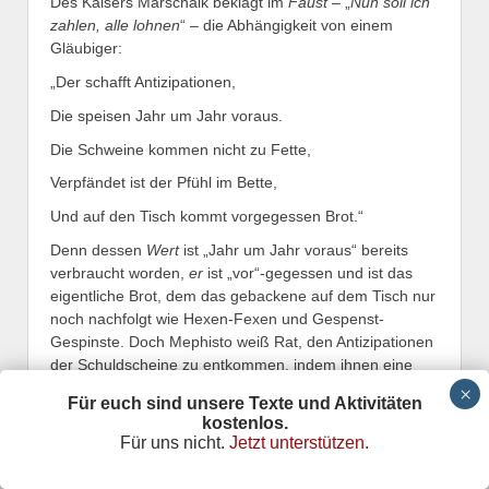
Des Kaisers Marschalk beklagt im
Faust
– „
Nun soll ich
zahlen, alle lohnen
“ – die Abhängigkeit von einem
Gläubiger:
„Der schafft Antizipationen,
Die speisen Jahr um Jahr voraus.
Die Schweine kommen nicht zu Fette,
Verpfändet ist der Pfühl im Bette,
Und auf den Tisch kommt vorgegessen Brot.“
Denn dessen
Wert
ist „Jahr um Jahr voraus“ bereits
verbraucht worden,
er
ist „vor“-gegessen und ist das
eigentliche Brot, dem das gebackene auf dem Tisch nur
noch nachfolgt wie Hexen-Fexen und Gespenst-
Gespinste. Doch Mephisto weiß Rat, den Antizipationen
der Schuldscheine zu entkommen, indem ihnen eine
gleiche Vorwegnahme entgegengesetzt wird:
Für euch sind unsere Texte und Aktivitäten
Geldpapiere als Anweisung auf vergrabene Schätze.
kostenlos.
Goethe lässt sie spielen, als kursierte da nur
Für uns nicht.
Jetzt unterstützen.
Scheingeld, und sind doch veritable Geldscheine –
ähnlich steht es noch heute auf den Dollars: