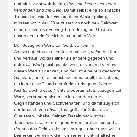
und aktiv zu bewahrheiten,
dass die Dinge hienieden
verbunden sind mit Geld
. Damit selbst eine so einfache
Transaktion wie der Einkauf beim Bäcker gelingt,
müssen wir in der Ware zusätzlich noch den Geldwert
sehen, leisten wir vorweg ihren Bezug auf Geld als
abstrakten, rein für sich bestehenden Wert.
Der Bezug von Ware auf Geld, den wir im
Äquivalententausch herstellen müssen,
vulgo
bei Kauf
und Verkauf, wo das eine fürs andere gegeben und
dabei
als Wert
gleichgesetzt wird, er verlangt von uns,
diesen Wert zu denken, und der ist: eine
rein gedachte
Substanz, nein,
Un
-Substanz, immateriell, qualitätslos,
ein leeres, stoff- und atomfreies, rein quantifiziertes
Nichts
. Doch dieses Nichts wiederum stets bezogen auf
Ware, verbunden also mit allen nur denkbaren
Gegenständen und Sachverhalten, und damit zugleich
der Inbegriff von
Etwas
, Inbegriff aller Substanzen,
Qualitäten, Inhalte. Seinem Dasein nach ist der
Tauschwert
reine Form
: jene Form nämlich,
die
und
in
der
uns das Geld zu denken zwingt – ohne dass wir es
bemerken würden -, die Form jener nicht-inhaltlichen