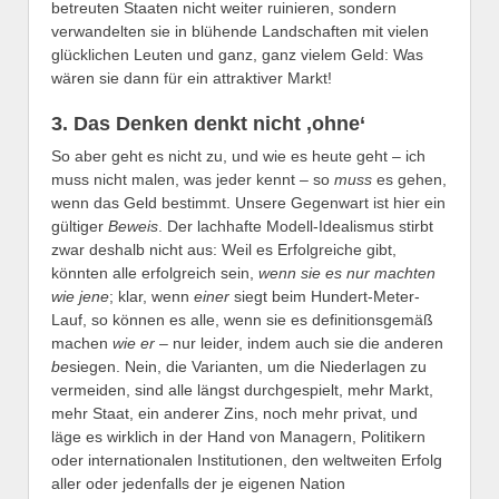
betreuten Staaten nicht weiter ruinieren, sondern
verwandelten sie in blühende Landschaften mit vielen
glücklichen Leuten und ganz, ganz vielem Geld: Was
wären sie dann für ein attraktiver Markt!
3. Das Denken denkt nicht ,ohne‘
So aber geht es nicht zu, und wie es heute geht – ich
muss nicht malen, was jeder kennt – so
muss
es gehen,
wenn das Geld bestimmt. Unsere Gegenwart ist hier ein
gültiger
Beweis
. Der lachhafte Modell-Idealismus stirbt
zwar deshalb nicht aus: Weil es Erfolgreiche gibt,
könnten alle erfolgreich sein,
wenn sie es nur machten
wie jene
; klar, wenn
einer
siegt beim Hundert-Meter-
Lauf, so können es alle, wenn sie es definitionsgemäß
machen
wie er
– nur leider, indem auch sie die anderen
be
siegen. Nein, die Varianten, um die Niederlagen zu
vermeiden, sind alle längst durchgespielt, mehr Markt,
mehr Staat, ein anderer Zins, noch mehr privat, und
läge es wirklich in der Hand von Managern, Politikern
oder internationalen Institutionen, den weltweiten Erfolg
aller oder jedenfalls der je eigenen Nation