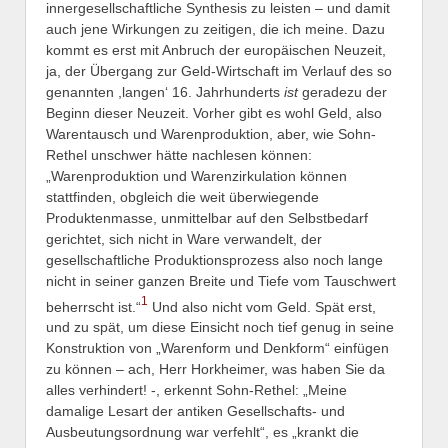
innergesellschaftliche Synthesis zu leisten – und damit
auch jene Wirkungen zu zeitigen, die ich meine. Dazu
kommt es erst mit Anbruch der europäischen Neuzeit,
ja, der Übergang zur Geld-Wirtschaft im Verlauf des so
genannten ,langen‘ 16. Jahrhunderts
ist
geradezu der
Beginn dieser Neuzeit. Vorher gibt es wohl Geld, also
Warentausch und Warenproduktion, aber, wie Sohn-
Rethel unschwer hätte nachlesen können:
„Warenproduktion und Warenzirkulation können
stattfinden, obgleich die weit überwiegende
Produktenmasse, unmittelbar auf den Selbstbedarf
gerichtet, sich nicht in Ware verwandelt, der
gesellschaftliche Produktionsprozess also noch lange
nicht in seiner ganzen Breite und Tiefe vom Tauschwert
1
beherrscht ist.“
Und also nicht vom Geld. Spät erst,
und zu spät, um diese Einsicht noch tief genug in seine
Konstruktion von „Warenform und Denkform“ einfügen
zu können – ach, Herr Horkheimer, was haben Sie da
alles verhindert! -, erkennt Sohn-Rethel: „Meine
damalige Lesart der antiken Gesellschafts- und
Ausbeutungsordnung war verfehlt“, es „krankt die