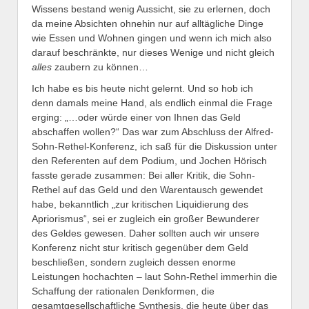
Wissens bestand wenig Aussicht, sie zu erlernen, doch
da meine Absichten ohnehin nur auf alltägliche Dinge
wie Essen und Wohnen gingen und wenn ich mich also
darauf beschränkte, nur dieses Wenige und nicht gleich
alles
zaubern zu können…
Ich habe es bis heute nicht gelernt. Und so hob ich
denn damals meine Hand, als endlich einmal die Frage
erging: „…oder würde einer von Ihnen das Geld
abschaffen wollen?“ Das war zum Abschluss der Alfred-
Sohn-Rethel-Konferenz, ich saß für die Diskussion unter
den Referenten auf dem Podium, und Jochen Hörisch
fasste gerade zusammen: Bei aller Kritik, die Sohn-
Rethel auf das Geld und den Warentausch gewendet
habe, bekanntlich „zur kritischen Liquidierung des
Apriorismus“, sei er zugleich ein großer Bewunderer
des Geldes gewesen. Daher sollten auch wir unsere
Konferenz nicht stur kritisch gegenüber dem Geld
beschließen, sondern zugleich dessen enorme
Leistungen hochachten – laut Sohn-Rethel immerhin die
Schaffung der rationalen Denkformen, die
gesamtgesellschaftliche Synthesis, die heute über das