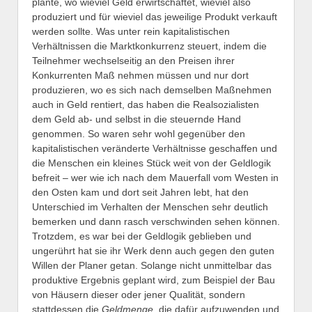
plante, wo wieviel Geld erwirtschaftet, wieviel also
produziert und für wieviel das jeweilige Produkt verkauft
werden sollte. Was unter rein kapitalistischen
Verhältnissen die Marktkonkurrenz steuert, indem die
Teilnehmer wechselseitig an den Preisen ihrer
Konkurrenten Maß nehmen müssen und nur dort
produzieren, wo es sich nach demselben Maßnehmen
auch in Geld rentiert, das haben die Realsozialisten
dem Geld ab- und selbst in die steuernde Hand
genommen. So waren sehr wohl gegenüber den
kapitalistischen veränderte Verhältnisse geschaffen und
die Menschen ein kleines Stück weit von der Geldlogik
befreit – wer wie ich nach dem Mauerfall vom Westen in
den Osten kam und dort seit Jahren lebt, hat den
Unterschied im Verhalten der Menschen sehr deutlich
bemerken und dann rasch verschwinden sehen können.
Trotzdem, es war bei der Geldlogik geblieben und
ungerührt hat sie ihr Werk denn auch gegen den guten
Willen der Planer getan. Solange nicht unmittelbar das
produktive Ergebnis geplant wird, zum Beispiel der Bau
von Häusern dieser oder jener Qualität, sondern
stattdessen die
Geldmenge
, die dafür aufzuwenden und