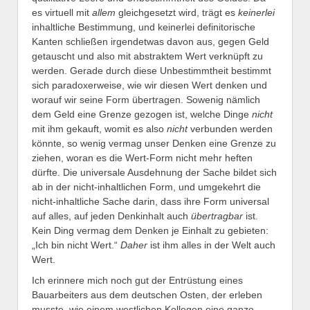
es virtuell mit
allem
gleichgesetzt wird, trägt es
keinerlei
inhaltliche Bestimmung, und keinerlei definitorische
Kanten schließen irgendetwas davon aus, gegen Geld
getauscht und also mit abstraktem Wert verknüpft zu
werden. Gerade durch diese Unbestimmtheit bestimmt
sich paradoxerweise, wie wir diesen Wert denken und
worauf wir seine Form übertragen. Sowenig nämlich
dem Geld eine Grenze gezogen ist, welche Dinge
nicht
mit ihm gekauft, womit es also
nicht
verbunden werden
könnte, so wenig vermag unser Denken eine Grenze zu
ziehen, woran es die Wert-Form nicht mehr heften
dürfte. Die universale Ausdehnung der Sache bildet sich
ab in der nicht-inhaltlichen Form, und umgekehrt die
nicht-inhaltliche Sache darin, dass ihre Form universal
auf alles, auf jeden Denkinhalt auch
übertragbar
ist.
Kein Ding vermag dem Denken je Einhalt zu gebieten:
„Ich bin nicht Wert.“
Daher
ist ihm alles in der Welt auch
Wert.
Ich erinnere mich noch gut der Entrüstung eines
Bauarbeiters aus dem deutschen Osten, der erleben
musste, wie einem westlichen Kollegen eine ganze