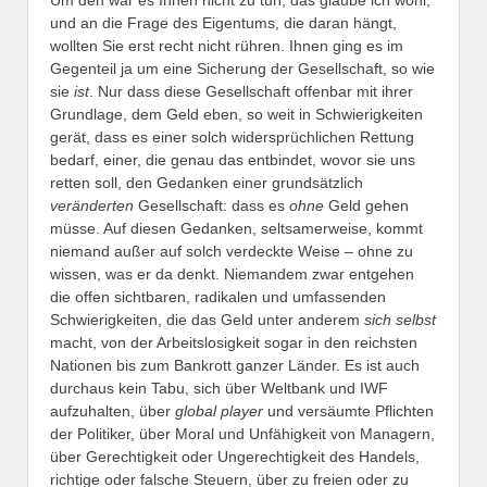
Um den war es Ihnen nicht zu tun, das glaube ich wohl,
und an die Frage des Eigentums, die daran hängt,
wollten Sie erst recht nicht rühren. Ihnen ging es im
Gegenteil ja um eine Sicherung der Gesellschaft, so wie
sie
ist
. Nur dass diese Gesellschaft offenbar mit ihrer
Grundlage, dem Geld eben, so weit in Schwierigkeiten
gerät, dass es einer solch widersprüchlichen Rettung
bedarf, einer, die genau das entbindet, wovor sie uns
retten soll, den Gedanken einer grundsätzlich
veränderten
Gesellschaft: dass es
ohne
Geld gehen
müsse. Auf diesen Gedanken, seltsamerweise, kommt
niemand außer auf solch verdeckte Weise – ohne zu
wissen, was er da denkt. Niemandem zwar entgehen
die offen sichtbaren, radikalen und umfassenden
Schwierigkeiten, die das Geld unter anderem
sich selbst
macht, von der Arbeitslosigkeit sogar in den reichsten
Nationen bis zum Bankrott ganzer Länder. Es ist auch
durchaus kein Tabu, sich über Weltbank und IWF
aufzuhalten, über
global player
und versäumte Pflichten
der Politiker, über Moral und Unfähigkeit von Managern,
über Gerechtigkeit oder Ungerechtigkeit des Handels,
richtige oder falsche Steuern, über zu freien oder zu