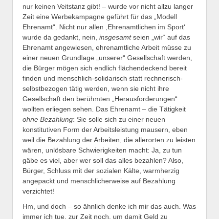
nur keinen Veitstanz gibt! – wurde vor nicht allzu langer
Zeit eine Werbekampagne geführt für das „Modell
Ehrenamt“. Nicht nur allen ,Ehrenamtlichen im Sport‘
wurde da gedankt, nein,
insgesamt
seien „wir“ auf das
Ehrenamt angewiesen, ehrenamtliche Arbeit müsse zu
einer neuen Grundlage „unserer“ Gesellschaft werden,
die Bürger mögen sich endlich flächendeckend bereit
finden und menschlich-solidarisch statt rechnerisch-
selbstbezogen tätig werden, wenn sie nicht ihre
Gesellschaft den berühmten „Herausforderungen“
wollten erliegen sehen. Das Ehrenamt – die Tätigkeit
ohne Bezahlung
: Sie solle sich zu einer neuen
konstitutiven Form der Arbeitsleistung mausern, eben
weil die Bezahlung der Arbeiten, die allerorten zu leisten
wären, unlösbare Schwierigkeiten macht: Ja, zu tun
gäbe es viel, aber wer soll das alles bezahlen? Also,
Bürger, Schluss mit der sozialen Kälte, warmherzig
angepackt und menschlicherweise auf Bezahlung
verzichtet!
Hm, und doch – so ähnlich denke ich mir das auch. Was
immer ich tue, zur Zeit noch, um damit Geld zu