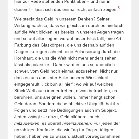
hier zur Rede stehenden Punkt aber – und nur in
3
diesem! – lässt sich das einmal recht einfach zeigen.
Wie steckt das Geld in unserem Denken? Seiner
Wirkung nach so, dass wir gleichsam durch es hindurch
auf die Welt blicken, es bereits in unseren Augen tragen
und so auf alles legen, worauf unser Blick fällt, eine Art
Färbung des Glaskörpers, die uns deshalb auf den
Dingen zu liegen scheint, eine Polarisierung durch die
Hornhaut, die uns die Welt nicht mehr anders sehen
lässt als polarisiert. Daher wird es uns so unendlich
schwer, vom Geld noch einmal
ab
zusehen. Nicht nur,
dass es uns aus jeder Ecke unserer Wirklichkeit
entgegenruft: „Ick bün all hier“; wo wir auf welches
Stück Welt auch immer treffen, etwas betrachten, es
berühren, uns aneignen wollen, immer hängt schon
Geld daran. Sondern diese objektive Ubiquität hat ihre
Folgen und setzt ihre Bedingungen auch im Subjekt.
Jeden zwingt sie dazu, Geld allüberall auch
mitzudenken
, es überall
hineinzusehen
. Für jeden der
unzähligen Kaufakte, die wir Tag für Tag zu tätigen
haben, haben wir zu wissen, aktuell vorwegzunehmen