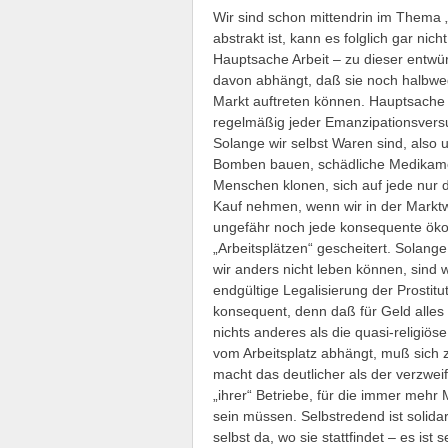
Wir sind schon mittendrin im Thema „
abstrakt ist, kann es folglich gar nic
Hauptsache Arbeit – zu dieser entwü
davon abhängt, daß sie noch halbwegs
Markt auftreten können. Hauptsache A
regelmäßig jeder Emanzipationsversu
Solange wir selbst Waren sind, also
Bomben bauen, schädliche Medikament
Menschen klonen, sich auf jede nur 
Kauf nehmen, wenn wir in der Marktwi
ungefähr noch jede konsequente öko
„Arbeitsplätzen“ gescheitert. Solang
wir anders nicht leben können, sind wi
endgültige Legalisierung der Prostit
konsequent, denn daß für Geld alles g
nichts anderes als die quasi-religi
vom Arbeitsplatz abhängt, muß sich 
macht das deutlicher als der verzwe
„ihrer“ Betriebe, für die immer meh
sein müssen. Selbstredend ist solid
selbst da, wo sie stattfindet – es ist