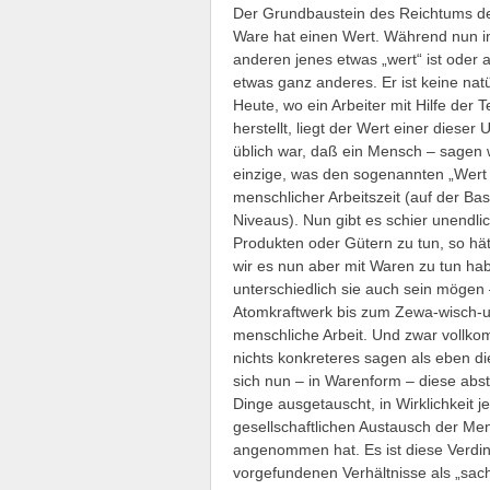
Der Grundbaustein des Reichtums der 
Ware hat einen Wert. Während nun im
anderen jenes etwas „wert“ ist oder 
etwas ganz anderes.
Er ist keine nat
Heute, wo ein Arbeiter mit Hilfe de
herstellt, liegt der Wert einer diese
üblich war, daß ein Mensch – sagen 
einzige, was den sogenannten „Wert
menschlicher Arbeitszeit (auf der Ba
Niveaus). Nun gibt es schier unendlic
Produkten oder Gütern zu tun, so hä
wir es nun aber mit Waren zu tun ha
unterschiedlich sie auch sein mögen
Atomkraftwerk bis zum Zewa-wisch-u
menschliche Arbeit. Und zwar vollkom
nichts konkreteres sagen als eben di
sich nun – in Warenform – diese abst
Dinge ausgetauscht, in Wirklichkeit
gesellschaftlichen Austausch der Me
angenommen hat. Es ist diese Verdin
vorgefundenen Verhältnisse als „sac