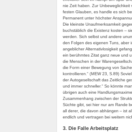
nie Zeit haben. Zur Unbeweglichkeit
festen Glauben, es handle es sich b
Permanent unter höchster Anspannun
Die kleinste Unaufmerksamkeit gege
buchstäblich die Existenz kosten – si
werden. Sich selbst und andere unu
den Folgen des eigenen Tuns, aber 
angeblicher Alternativlosigkeit ge
ein berühmtes Zitat ganz neue und u
die Menschen in der Warengesellschaf
die Form einer Bewegung von Sachen, 
kontrollieren.“ (MEW 23, S.89) Soviel
der Autogesellschaft das Zeitliche 
und immer schneller.“ So könnte man
übrigen auch eine Handlungsmaxime v
Zusammenhang zwischen der Struktur
Süchte gibt, sei hier nur am Rande 
all derer, die davon abhängen – ist a
endlich und vertragen bei weitem nich
3. Die Falle Arbeitsplatz