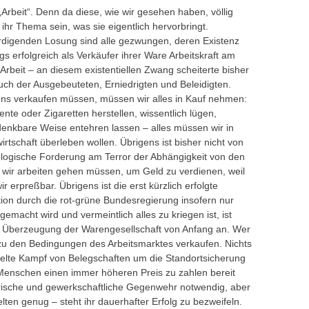
Arbeit“. Denn da diese, wie wir gesehen haben, völlig
ht ihr Thema sein, was sie eigentlich hervorbringt.
rdigenden Losung sind alle gezwungen, deren Existenz
 erfolgreich als Verkäufer ihrer Ware Arbeitskraft am
rbeit – an diesem existentiellen Zwang scheiterte bisher
ch der Ausgebeuteten, Erniedrigten und Beleidigten.
 uns verkaufen müssen, müssen wir alles in Kauf nehmen:
e oder Zigaretten herstellen, wissentlich lügen,
denkbare Weise entehren lassen – alles müssen wir in
rtschaft überleben wollen. Übrigens ist bisher nicht von
logische Forderung am Terror der Abhängigkeit von den
e wir arbeiten gehen müssen, um Geld zu verdienen, weil
r erpreßbar. Übrigens ist die erst kürzlich erfolgte
ution durch die rot-grüne Bundesregierung insofern nur
emacht wird und vermeintlich alles zu kriegen ist, ist
öse Überzeugung der Warengesellschaft von Anfang an. Wer
zu den Bedingungen des Arbeitsmarktes verkaufen. Nichts
ifelte Kampf von Belegschaften um die Standortsicherung
r Menschen einen immer höheren Preis zu zahlen bereit
arische und gewerkschaftliche Gegenwehr notwendig, aber
 selten genug – steht ihr dauerhafter Erfolg zu bezweifeln.