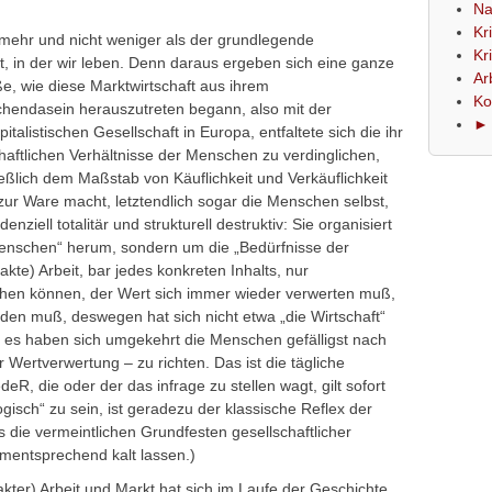
Na
Kr
mehr und nicht weniger als der grundlegende
Kr
ft, in der wir leben. Denn daraus ergeben sich eine ganze
Ar
, wie diese Marktwirtschaft aus ihrem
Ko
chendasein herauszutreten begann, also mit der
► 
talistischen Gesellschaft in Europa, entfaltete sich die ihr
aftlichen Verhältnisse der Menschen zu verdinglichen,
ießlich dem Maßstab von Käuflichkeit und Verkäuflichkeit
zur Ware macht, letztendlich sogar die Menschen selbst,
denziell totalitär und strukturell destruktiv: Sie organisiert
Menschen“ herum, sondern um die „Bedürfnisse der
akte) Arbeit, bar jedes konkreten Inhalts, nur
iehen können, der Wert sich immer wieder verwerten muß,
en muß, deswegen hat sich nicht etwa „die Wirtschaft“
s haben sich umgekehrt die Menschen gefälligst nach
r Wertverwertung – zu richten. Das ist die tägliche
eR, die oder der das infrage zu stellen wagt, gilt sofort
ogisch“ zu sein, ist geradezu der klassische Reflex der
s die vermeintlichen Grundfesten gesellschaftlicher
dementsprechend kalt lassen.)
akter) Arbeit und Markt hat sich im Laufe der Geschichte