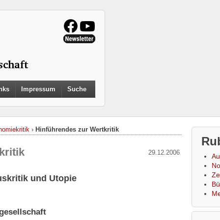
Search
nks
Impressum
Suche
for:
Search Button
omiekritik
›
Hinführendes zur Wertkritik
Ru
ritik
29.12.2006
Au
No
Zei
skritik und Utopie
Bü
Me
gesellschaft