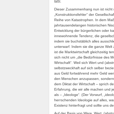
läßt.
Dieser Zusammenhang nun ist nicht 
„Konstruktionsfehler“ der Gesellscha
Reihe von Katastrophen. In dem Maße
jahrtausendelangen historischen Nis
Entwicklung der bürgerlichen oder kapi
innewohnende Tendenz, die gesellsch
indem sie buchstäblich alles ausschl
unterwarf. Indem sie die ganze Welt 
ist die Marktwirtschaft gleichzeitig ten
sich nicht um „die Bedürfnisse des 
Wirtschaft“. Weil sich Wert und (abstr
selbstzweckhaft auf sich selber bez
aus Geld fortwährend mehr Geld werd
den Menschen anzupassen, sondern e
dem Diktat der Wirtschaft – sprich de
Erfahrung, die wir alle machen und jed
als – „Ideologe“. (Der Vorwurf, „ideol
herrschenden Ideologie auf alles, wa
Existenz hinterfragt und sollte uns 
Auf der Basis von Ware, Wert, (abstr