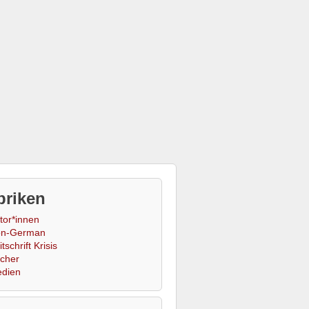
briken
tor*innen
n-German
tschrift Krisis
cher
dien