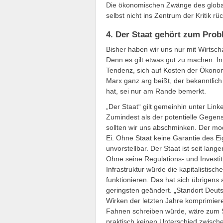
Die ökonomischen Zwänge des globali
selbst nicht ins Zentrum der Kritik rü
4. Der Staat gehört zum Prob
Bisher haben wir uns nur mit Wirtschaf
Denn es gilt etwas gut zu machen. In
Tendenz, sich auf Kosten der Ökonomi
Marx ganz arg beißt, der bekanntlich v
hat, sei nur am Rande bemerkt.
„Der Staat“ gilt gemeinhin unter Lin
Zumindest als der potentielle Gegen
sollten wir uns abschminken. Der mo
Ei. Ohne Staat keine Garantie des Ei
unvorstellbar. Der Staat ist seit lang
Ohne seine Regulations- und Investiti
Infrastruktur würde die kapitalistisc
funktionieren. Das hat sich übrigens 
geringsten geändert. „Standort Deuts
Wirken der letzten Jahre komprimieren
Fahnen schreiben würde, wäre zum Sc
praktisch keinen Unterschied zwische