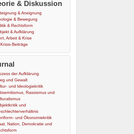
orie & Diskussion
teignung & Aneignung
eologie & Bewegung
litik & Rechtsform
bjekt & Aufklärung
rt, Arbeit & Krise
Krisis-Beiträge
rnal
ozess der Aufklärung
ieg und Gewalt
ltur- und Ideologiekritik
tisemitismus, Rassismus und
lturalismus
bjektkritik und
schlechterverhältnis
rtform- und Ökonomiekritik
aat, Nation, Demokratie und
chtsform