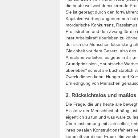
die heute weltweit dominierende Pro
Sie ist geprägt durch den fortwähre
Kapitalverwertung angenommen hat)
mörderische Konkurrenz, Rassismus 
Profitstreben und den Zwang für die
ihrer Arbeitskraft überleben zu könne
der sich die Menschen lebenslang al
Gleichheit vor dem Gesetz, also des
Annahme verleiten, es gehe in ihr „m
Grundprinzipien „Hauptsache Wertver
überleben“ scheut sie buchstäblich v
Zweck dienen kann: Hunger und Kri
Erniedrigung von Menschen genauso 
2. Rücksichtslos und maßlos
Die Frage, die uns heute alle bewegt
Existenz der Menschheit abhängt, i
eigentlich zu tun und was wäre zu la
Übereinstimmung mit sich selbst, unt
ihres basalen Konstruktionsfehlers v
komplett vor dieser Frage. Sie verst