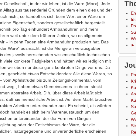
The
Gesellschaft, in der wir leben, ist die Ware (Marx). Jede
 Alltag aus tausenderlei Gründen dem einen dies und der
En
auch nicht, so handelt es sich beim Wert einer Ware um
Id
ürliche Eigenschaft, sondern gesellschaftlich hergestellt.
Po
r Technik pro Tag einhundert Armbanduhren und mehr
Su
r Uhren weit unter dem früherer Zeiten, wo es allgemein
We
wir – in zehn Tagen eine Armbanduhr produziert hat. Das
► 
 der Ware“ ausmacht, ist die Menge an verausgabter
sis des jeweils herrschenden wissenschaftlich-technischen
h viele konkrete Tätigkeiten und hätten wir es lediglich mit
Jou
tten wir eben nur diese ganz konkreten Dinge vor uns. Da
ben, geschieht etwas Entscheidendes: Alle diese Waren, so
Pr
 – vom Apfelstrudel bis zum Zeitungskommentar, vom
Kr
nd-weg , haben etwas Gemeinsames: in ihnen steckt
Ku
men abstrakte Arbeit. D.h. über diese Arbeit läßt sich
An
es: daß sie menschliche Arbeit ist. Auf dem Markt tauschen
Ku
rakten Arbeiten untereinander aus. Es scheint, als würden
Su
 jedoch handelt es sich beim Warenaustausch um den
Ge
nschen untereinander, der die Form von Dingen
We
glichung oder der Fetischismus der Ware, der die
St
hliche“, naturgegebene und unveränderliche erscheinen
Re