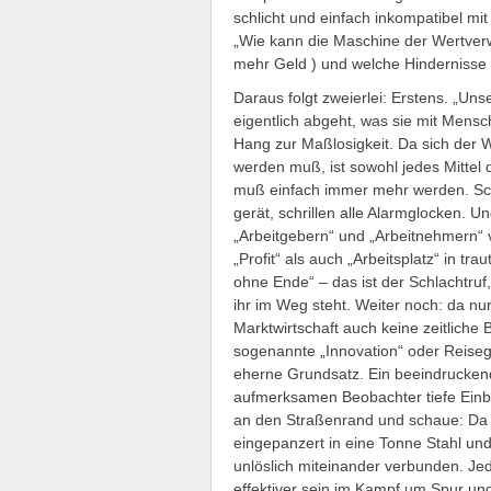
schlicht und einfach inkompatibel mit
„Wie kann die Maschine der Wertver
mehr Geld ) und welche Hindernisse 
Daraus folgt zweierlei: Erstens. „Uns
eigentlich abgeht, was sie mit Mensc
Hang zur Maßlosigkeit. Da sich der 
werden muß, ist sowohl jedes Mittel d
muß einfach immer mehr werden. Sch
gerät, schrillen alle Alarmglocken. U
„Arbeitgebern“ und „Arbeitnehmern“ ve
„Profit“ als auch „Arbeitsplatz“ in t
ohne Ende“ – das ist der Schlachtruf
ihr im Weg steht. Weiter noch: da nu
Marktwirtschaft auch keine zeitlich
sogenannte „Innovation“ oder Reisege
eherne Grundsatz. Ein beeindruckende
aufmerksamen Beobachter tiefe Einblic
an den Straßenrand und schaue: Da si
eingepanzert in eine Tonne Stahl und
unlöslich miteinander verbunden. Jed
effektiver sein im Kampf um Spur und