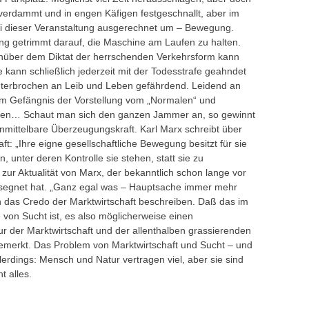
 verdammt und in engen Käfigen festgeschnallt, aber im
ei dieser Veranstaltung ausgerechnet um – Bewegung.
g getrimmt darauf, die Maschine am Laufen zu halten.
nüber dem Diktat der herrschenden Verkehrsform kann
e kann schließlich jederzeit mit der Todesstrafe geahndet
nterbrochen an Leib und Leben gefährdend. Leidend an
im Gefängnis der Vorstellung vom „Normalen“ und
fangen… Schaut man sich den ganzen Jammer an, so gewinnt
nmittelbare Überzeugungskraft. Karl Marx schreibt über
t: „Ihre eigne gesellschaftliche Bewegung besitzt für sie
unter deren Kontrolle sie stehen, statt sie zu
 zur Aktualität von Marx, der bekanntlich schon lange vor
gesegnet hat. „Ganz egal was – Hauptsache immer mehr
 das Credo der Marktwirtschaft beschreiben. Daß das im
on Sucht ist, es also möglicherweise einen
 der Marktwirtschaft und der allenthalben grassierenden
bemerkt. Das Problem von Marktwirtschaft und Sucht – und
llerdings: Mensch und Natur vertragen viel, aber sie sind
t alles.