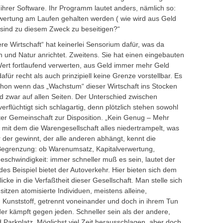
 ihrer Software. Ihr Programm lautet anders, nämlich so:
wertung am Laufen gehalten werden ( wie wird aus Geld
sind zu diesem Zweck zu beseitigen?“
ere Wirtschaft“ hat keinerlei Sensorium dafür, was da
h und Natur anrichtet. Zweitens. Sie hat einen eingebauten
Wert fortlaufend verwerten, aus Geld immer mehr Geld
afür recht als auch prinzipiell keine Grenze vorstellbar. Es
on wenn das „Wachstum“ dieser Wirtschaft ins Stocken
nd zwar auf allen Seiten. Der Unterschied zwischen
rflüchtigt sich schlagartig, denn plötzlich stehen sowohl
rauter Gemeinschaft zur Disposition. „Kein Genug – Mehr
, mit dem die Warengesellschaft alles niedertrampelt, was
r der gewinnt, der alle anderen abhängt, kennt die
e Begrenzung: ob Warenumsatz, Kapitalverwertung,
schwindigkeit: immer schneller muß es sein, lautet der
s Beispiel bietet der Autoverkehr. Hier bieten sich dem
ke in die Verfaßtheit dieser Gesellschaft. Man stelle sich
tzen atomisierte Individuen, meistens alleine,
 Kunststoff, getrennt voneinander und doch in ihrem Tun
er kämpft gegen jeden. Schneller sein als der andere,
 Parkplatz. Möglichst viel Zeit herausschlagen, aber doch