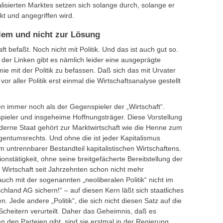
sierten Marktes setzen sich solange durch, solange er
ckt und angegriffen wird.
lem und nicht zur Lösung
t befaßt. Noch nicht mit Politik. Und das ist auch gut so.
 der Linken gibt es nämlich leider eine ausgeprägte
e mit der Politik zu befassen. Daß sich das mit Urvater
or aller Politik erst einmal die Wirtschaftsanalyse gestellt
ken immer noch als der Gegenspieler der „Wirtschaft“.
spieler und insgeheime Hoffnungsträger. Diese Vorstellung
derne Staat gehört zur Marktwirtschaft wie die Henne zum
gentumsrechts. Und ohne die ist jeder Kapitalismus
em untrennbarer Bestandteil kapitalistischen Wirtschaftens.
onstätigkeit, ohne seine breitgefächerte Bereitstellung der
he Wirtschaft seit Jahrzehnten schon nicht mehr
auch mit der sogenannten „neoliberalen Politik“ nicht im
chland AG sichern!“ – auf diesen Kern läßt sich staatliches
. Jede andere „Politik“, die sich nicht diesen Satz auf die
heitern verurteilt. Daher das Geheimnis, daß es
n den Parteien gibt, sind sie erstmal in der Regierung.