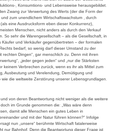
duktions-, Konsumtions- und Lebensweise herausgebildet.
nden Zwang zur Verwertung des Werts (der die Form der
 und zum unendlichem Wirtschaftswachstum , durch
(als eine Ausdrucksform eben dieser Konkurrenz),
 meisten Menschen, nicht anders als durch den Verkauf
n. So sehr die Warengesellschaft – als die Gesellschaft, in
s Käufer und Verkäufer gegenübertreten – der formalen
 Rechts bedarf, so wenig darf dieser Umstand zu der
it rechten Dingen“, gar menschlich zu. Denn mit ihren
wertung“, „jeder gegen jeden“ und „nur die Stärksten
or keinem Verbrechen zurück, wenn es ihr als Mittel zum
eg, Ausbeutung und Verelendung, Demütigung und
wie die weltweite Zerstörung unserer Lebensgrundlagen.
 und von deren Beantwortung nicht weniger als die weitere
st doch im Grunde genommen die: „Was wäre denn
ssen, damit alle Menschen ein gutes Leben in
ereinander und mit der Natur führen können?“ Infolge
ersagt nun „unsere“ berühmte Wirtschaft fatalerweise
eht nur Bahnhof. Denn die Beantwortung dieser Frage ist