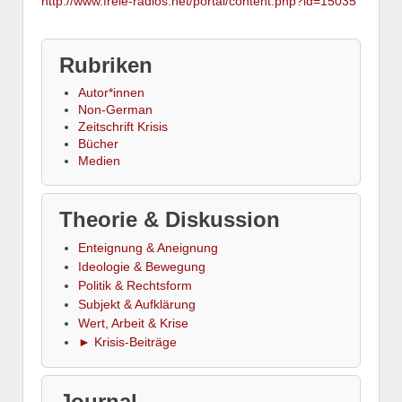
http://www.freie-radios.net/portal/content.php?id=15035
Rubriken
Autor*innen
Non-German
Zeitschrift Krisis
Bücher
Medien
Theorie & Diskussion
Enteignung & Aneignung
Ideologie & Bewegung
Politik & Rechtsform
Subjekt & Aufklärung
Wert, Arbeit & Krise
► Krisis-Beiträge
Journal