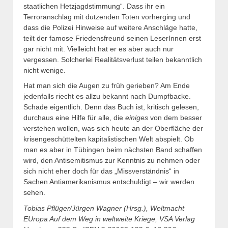
staatlichen Hetzjagdstimmung“. Dass ihr ein
Terroranschlag mit dutzenden Toten vorherging und
dass die Polizei Hinweise auf weitere Anschläge hatte,
teilt der famose Friedensfreund seinen LeserInnen erst
gar nicht mit. Vielleicht hat er es aber auch nur
vergessen. Solcherlei Realitätsverlust teilen bekanntlich
nicht wenige.
Hat man sich die Augen zu früh gerieben? Am Ende
jedenfalls riecht es allzu bekannt nach Dumpfbacke.
Schade eigentlich. Denn das Buch ist, kritisch gelesen,
durchaus eine Hilfe für alle, die
einiges
von dem besser
verstehen wollen, was sich heute an der Oberfläche der
krisengeschüttelten kapitalistischen Welt abspielt. Ob
man es aber in Tübingen beim nächsten Band schaffen
wird, den Antisemitismus zur Kenntnis zu nehmen oder
sich nicht eher doch für das „Missverständnis“ in
Sachen Antiamerikanismus entschuldigt – wir werden
sehen.
Tobias Pflüger/Jürgen Wagner (Hrsg.), Weltmacht
EUropa Auf dem Weg in weltweite Kriege, VSA Verlag