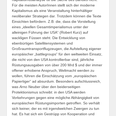
Für die meisten AutorInnen stellt sich der moderne
Kapitalismus als eine Veranstaltung hinterhältiger
neoliberaler Strategen dar. Trotzdem können die Texte
Einsichten befördern. Z.B. die, dass die Vorstellung
eines „ideellen Gesamtimperialismus unter der
alleinigen Führung der USA“ (Robert Kurz) auf
wackligen Füssen steht. Die Entwicklung von
ebenbürtigen Satellitensystemen und
Großraumtransportflugzeugen, die Aufstellung eigener
europäischer „battlegroups“ für den weltweiten Einsatz,
die nicht von den USA kontrollierbar sind, jährliche
Rüstungsausgaben von über 200 Mrd $ und der immer
offener erhobene Anspruch, Weltmacht werden zu
wollen, führen die Einschätzung vom „europäischen
Papiertiger“ ad absurdum. Besonders aufschlussreich,
was
Arno Neuber
über den beiderseitigen
Protektionismus schreibt: in den USA werden
Vorkehrungen gegen eine mögliche Abhängigkeit von
europäischen Rüstungsimporten getroffen. So verhält
sich keiner, der es mit irgendwelchen Zwergen zu tun
hat. Es hat sich ein Gestrüpp von Kooperation und