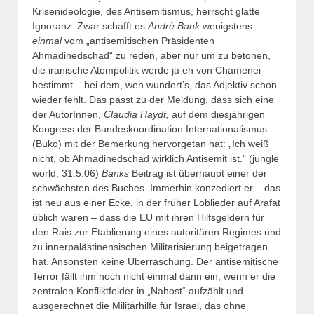
Krisenideologie, des Antisemitismus, herrscht glatte
Ignoranz. Zwar schafft es
Andrè Bank
wenigstens
einmal
vom „antisemitischen Präsidenten
Ahmadinedschad“ zu reden, aber nur um zu betonen,
die iranische Atompolitik werde ja eh von Chamenei
bestimmt – bei dem, wen wundert’s, das Adjektiv schon
wieder fehlt. Das passt zu der Meldung, dass sich eine
der AutorInnen,
Claudia Haydt,
auf dem diesjährigen
Kongress der Bundeskoordination Internationalismus
(Buko) mit der Bemerkung hervorgetan hat: „Ich weiß
nicht, ob Ahmadinedschad wirklich Antisemit ist.“ (jungle
world, 31.5.06)
Banks
Beitrag ist überhaupt einer der
schwächsten des Buches. Immerhin konzediert er – das
ist neu aus einer Ecke, in der früher Loblieder auf Arafat
üblich waren – dass die EU mit ihren Hilfsgeldern für
den Rais zur Etablierung eines autoritären Regimes und
zu innerpalästinensischen Militarisierung beigetragen
hat. Ansonsten keine Überraschung. Der antisemitische
Terror fällt ihm noch nicht einmal dann ein, wenn er die
zentralen Konfliktfelder in „Nahost“ aufzählt und
ausgerechnet die Militärhilfe für Israel, das ohne