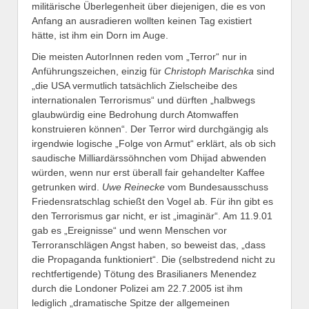
militärische Überlegenheit über diejenigen, die es von
Anfang an ausradieren wollten keinen Tag existiert
hätte, ist ihm ein Dorn im Auge.
Die meisten AutorInnen reden vom „Terror“ nur in
Anführungszeichen, einzig für
Christoph Marischka
sind
„die USA vermutlich tatsächlich Zielscheibe des
internationalen Terrorismus“ und dürften „halbwegs
glaubwürdig eine Bedrohung durch Atomwaffen
konstruieren können“. Der Terror wird durchgängig als
irgendwie logische „Folge von Armut“ erklärt, als ob sich
saudische Milliardärssöhnchen vom Dhijad abwenden
würden, wenn nur erst überall fair gehandelter Kaffee
getrunken wird.
Uwe Reinecke
vom Bundesausschuss
Friedensratschlag schießt den Vogel ab. Für ihn gibt es
den Terrorismus gar nicht, er ist „imaginär“. Am 11.9.01
gab es „Ereignisse“ und wenn Menschen vor
Terroranschlägen Angst haben, so beweist das, „dass
die Propaganda funktioniert“. Die (selbstredend nicht zu
rechtfertigende) Tötung des Brasilianers Menendez
durch die Londoner Polizei am 22.7.2005 ist ihm
lediglich „dramatische Spitze der allgemeinen