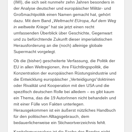
(IMI), die sich seit nunmehr zehn Jahren besonders in
der Analyse deutscher und europäischer Militär- und
Großmachtpolitik einen Namen gemacht hat, gehört
dazu. Mit dem Band
„Weltmacht EUropa, Auf dem Weg
in weltweite Kriege“
hat sie jetzt einen recht
umfassenden Überblick über Geschichte, Gegenwart
und zu befürchtende Zukunft dieser imperialistischen
Herausforderung an die (noch) alleinige globale
Supermacht vorgelegt.
Ob die (bisher) gescheiterte Verfassung, die Politik der
EU in allen Weltregionen, ihre Flüchtlingspolitik, die
Konzentration der europäischen Rüstungsindustrie und
die Entwicklung europäischer „Verteidigungs“doktrinen
oder Rivalität und Kooperation mit den USA und die
spezifisch deutschen Rolle bei alledem – es gibt kaum
ein Thema, das die 19 AutorInnen nicht behandeln und
mit einer Fülle von Fakten unterlegen.
Herausgekommen ist ein äußerst nützliches Handbuch
für den politischen Alltagsgebrauch, dem
bedauerlicherweise ein Stichwortverzeichnis fehlt.
Kapitalismusanalyse ist die Sache des Bandes nicht.