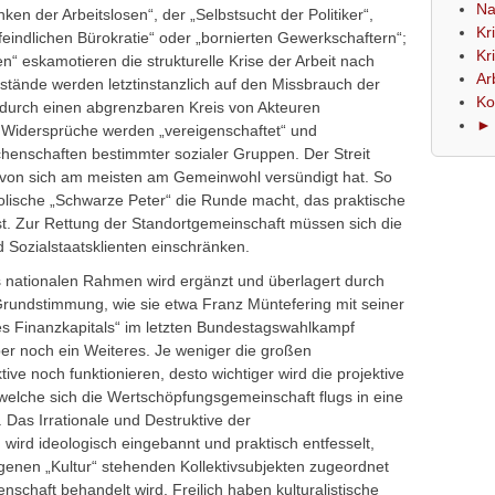
Na
n der Arbeitslosen“, der „Selbstsucht der Politiker“,
Kr
sfeindlichen Bürokratie“ oder „bornierten Gewerkschaftern“;
Kr
n“ eskamotieren die strukturelle Krise der Arbeit nach
Ar
tände werden letztinstanzlich auf den Missbrauch der
Ko
durch einen abgrenzbaren Kreis von Akteuren
► 
n Widersprüche werden „vereigenschaftet“ und
enschaften bestimmter sozialer Gruppen. Der Streit
davon sich am meisten am Gemeinwohl versündigt hat. So
olische „Schwarze Peter“ die Runde macht, das praktische
st. Zur Rettung der Standortgemeinschaft müssen sich die
d Sozialstaatsklienten einschränken.
s nationalen Rahmen wird ergänzt und überlagert durch
 Grundstimmung, wie sie etwa Franz Müntefering mit seiner
s Finanzkapitals“ im letzten Bundestagswahlkampf
er noch ein Weiteres. Je weniger die großen
ive noch funktionieren, desto wichtiger wird die projektive
elche sich die Wertschöpfungsgemeinschaft flugs in eine
Das Irrationale und Destruktive der
wird ideologisch eingebannt und praktisch entfesselt,
genen „Kultur“ stehenden Kollektivsubjekten zugeordnet
nschaft behandelt wird. Freilich haben kulturalistische