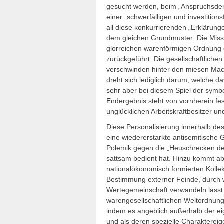
gesucht werden, beim „Anspruchsdenke
einer „schwerfälligen und investition
all diese konkurrierenden „Erklärunge
dem gleichen Grundmuster: Die Misss
glorreichen warenförmigen Ordnung 
zurückgeführt. Die gesellschaftliche
verschwinden hinter den miesen Mach
dreht sich lediglich darum, welche 
sehr aber bei diesem Spiel der symb
Endergebnis steht von vornherein fe
unglücklichen Arbeitskraftbesitzer un
Diese Personalisierung innerhalb de
eine wiedererstarkte antisemitische
Polemik gegen die „Heuschrecken de
sattsam bedient hat. Hinzu kommt ab
nationalökonomisch formierten Kollekt
Bestimmung externer Feinde, durch w
Wertegemeinschaft verwandeln lässt. 
warengesellschaftlichen Weltordnung 
indem es angeblich außerhalb der ei
und als deren spezielle Charaktereige