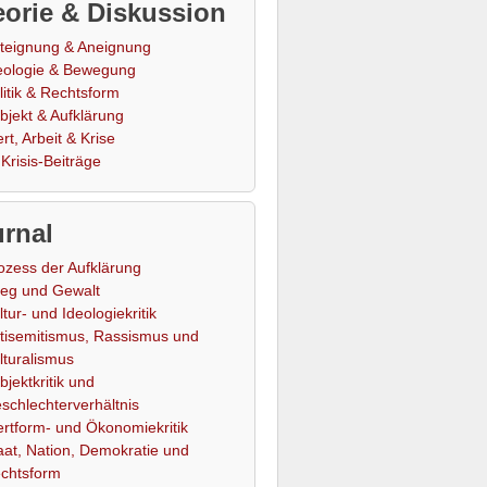
orie & Diskussion
teignung & Aneignung
eologie & Bewegung
litik & Rechtsform
bjekt & Aufklärung
rt, Arbeit & Krise
Krisis-Beiträge
rnal
ozess der Aufklärung
ieg und Gewalt
ltur- und Ideologiekritik
tisemitismus, Rassismus und
lturalismus
bjektkritik und
schlechterverhältnis
rtform- und Ökonomiekritik
aat, Nation, Demokratie und
chtsform