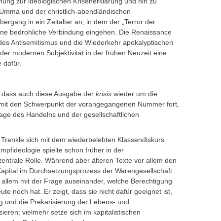
ung zur ideologischen Krisenerklärung und hin zu
Umma und der christlich-abendländischen
ergang in ein Zeitalter an, in dem der „Terror der
ine bedrohliche Verbindung eingehen. Die Renaissance
 des Antisemitismus und die Wiederkehr apokalyptischen
 der modernen Subjektivität in der frühen Neuzeit eine
 dafür.
, dass auch diese Ausgabe der
krisis
wieder um die
zt damit den Schwerpunkt der vorangegangenen Nummer fort,
Frage des Handelns und der gesellschaftlichen
 Trenkle sich mit dem wiederbelebten Klassendiskurs
mpfideologie spielte schon früher in der
zentrale Rolle. Während aber älteren Texte vor allem den
apital im Durchsetzungsprozess der Warengesellschaft
r allem mit der Frage auseinander, welche Berechtigung
te noch hat. Er zeigt, dass sie nicht dafür geeignet ist,
g und die Prekarisierung der Lebens- und
ieren; vielmehr setze sich im kapitalistischen