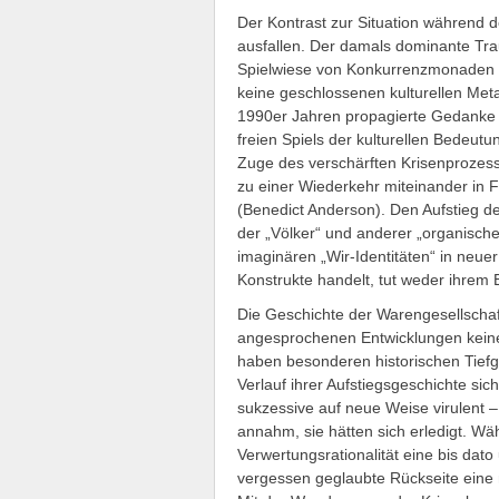
Der Kontrast zur Situation während
ausfallen. Der damals dominante Tra
Spielwiese von Konkurrenzmonaden ka
keine geschlossenen kulturellen Me
1990er Jahren propagierte Gedanke de
freien Spiels der kulturellen Bedeut
Zuge des verschärften Krisenprozes
zu einer Wiederkehr miteinander in F
(Benedict Anderson). Den Aufstieg de
der „Völker“ und anderer „organischer
imaginären „Wir-Identitäten“ in neuer
Konstrukte handelt, tut weder ihrem
Die Geschichte der Warengesellschaft 
angesprochenen Entwicklungen keines
haben besonderen historischen Tiefg
Verlauf ihrer Aufstiegsgeschichte s
sukzessive auf neue Weise virulent 
annahm, sie hätten sich erledigt. Wä
Verwertungsrationalität eine bis dato
vergessen geglaubte Rückseite eine