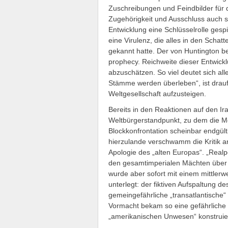
Zuschreibungen und Feindbilder für d
Zugehörigkeit und Ausschluss auch s
Entwicklung eine Schlüsselrolle gesp
eine Virulenz, die alles in den Schat
gekannt hatte. Der von Huntington bes
prophecy. Reichweite dieser Entwickl
abzuschätzen. So viel deutet sich al
Stämme werden überleben“, ist drau
Weltgesellschaft aufzusteigen.
Bereits in den Reaktionen auf den Ir
Weltbürgerstandpunkt, zu dem die M
Blockkonfrontation scheinbar endgülti
hierzulande verschwamm die Kritik a
Apologie des „alten Europas“. „Realpo
den gesamtimperialen Mächten über
wurde aber sofort mit einem mittlerwe
unterlegt: der fiktiven Aufspaltung de
gemeingefährliche „transatlantische“ 
Vormacht bekam so eine gefährliche
„amerikanischen Unwesen“ konstruie