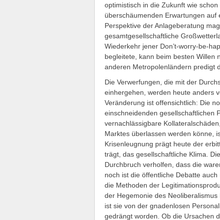
optimistisch in die Zukunft wie schon
überschäumenden Erwartungen auf ei
Perspektive der Anlageberatung mag 
gesamtgesellschaftliche Großwetterl
Wiederkehr jener Don’t-worry-be-hap
begleitete, kann beim besten Willen n
anderen Metropolenländern predigt de
Die Verwerfungen, die mit der Durch
einhergehen, werden heute anders ve
Veränderung ist offensichtlich: Die
einschneidenden gesellschaftlichen
vernachlässigbare Kollateralschäde
Marktes überlassen werden könne, i
Krisenleugnung prägt heute der erbitt
trägt, das gesellschaftliche Klima. 
Durchbruch verholfen, dass die ware
noch ist die öffentliche Debatte auc
die Methoden der Legitimationsprod
der Hegemonie des Neoliberalismus b
ist sie von der gnadenlosen Persona
gedrängt worden. Ob die Ursachen der