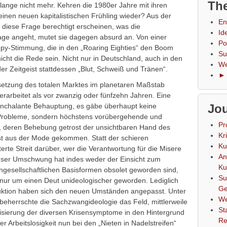
The
 lange nicht mehr. Kehren die 1980er Jahre mit ihren
nen neuen kapitalistischen Frühling wieder? Aus der
En
diese Frage berechtigt erscheinen, was die
Id
age angeht, mutet sie dagegen absurd an. Von einer
Po
py-Stimmung, die in den „Roaring Eighties“ den Boom
Su
icht die Rede sein. Nicht nur in Deutschland, auch in den
We
r Zeitgeist stattdessen „Blut, Schweiß und Tränen“.
► 
setzung des totalen Marktes im planetaren Maßstab
rarbeitet als vor zwanzig oder fünfzehn Jahren. Eine
 nonchalante Behauptung, es gäbe überhaupt keine
Jou
 Probleme, sondern höchstens vorübergehende und
Pr
n, deren Behebung getrost der unsichtbaren Hand des
Kr
st aus der Mode gekommen. Statt der schieren
Ku
erte Streit darüber, wer die Verantwortung für die Misere
An
Dieser Umschwung hat indes weder der Einsicht zum
Ku
ngesellschaftlichen Basisformen obsolet geworden sind,
Su
h nur um einen Deut unideologischer geworden. Lediglich
Ge
uktion haben sich den neuen Umständen angepasst. Unter
We
eherrschte die Sachzwangideologie das Feld, mittlerweile
St
lisierung der diversen Krisensymptome in den Hintergrund
Re
 Arbeitslosigkeit nun bei den „Nieten in Nadelstreifen“