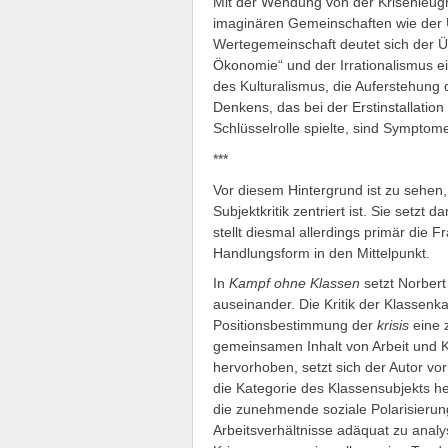
Mit der Wendung von der Krisenleugn
imaginären Gemeinschaften wie der 
Wertegemeinschaft deutet sich der Üb
Ökonomie“ und der Irrationalismus e
des Kulturalismus, die Auferstehung
Denkens, das bei der Erstinstallation
Schlüsselrolle spielte, sind Symptome
***
Vor diesem Hintergrund ist zu sehen
Subjektkritik zentriert ist. Sie set
stellt diesmal allerdings primär die 
Handlungsform in den Mittelpunkt.
In
Kampf ohne Klassen
setzt Norbert
auseinander. Die Kritik der Klassenka
Positionsbestimmung der
krisis
eine 
gemeinsamen Inhalt von Arbeit und K
hervorhoben, setzt sich der Autor vo
die Kategorie des Klassensubjekts heu
die zunehmende soziale Polarisierun
Arbeitsverhältnisse adäquat zu analys