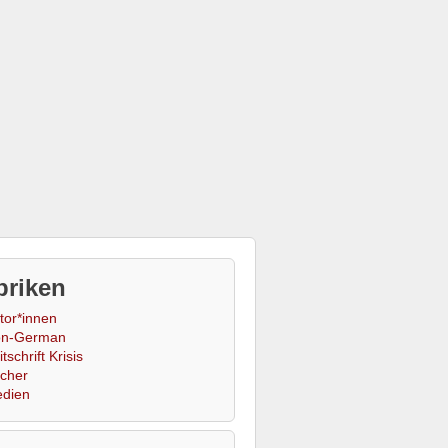
briken
tor*innen
n-German
tschrift Krisis
cher
dien