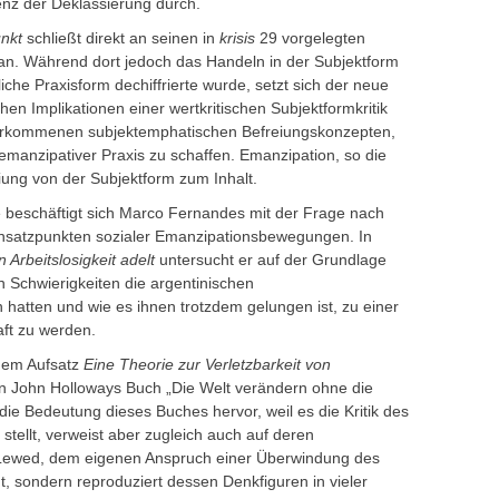
nz der Deklassierung durch.
nkt
schließt direkt an seinen in
krisis
29 vorgelegten
an. Während dort jedoch das Handeln in der Subjektform
liche Praxisform dechiffrierte wurde, setzt sich der neue
en Implikationen einer wertkritischen Subjektformkritik
überkommenen subjektemphatischen Befreiungskonzepten,
emanzipativer Praxis zu schaffen. Emanzipation, so die
iung von der Subjektform zum Inhalt.
 beschäftigt sich Marco Fernandes mit der Frage nach
nsatzpunkten sozialer Emanzipationsbewegungen. In
Arbeitslosigkeit adelt
untersucht er auf der Grundlage
 Schwierigkeiten die argentinischen
atten und wie es ihnen trotzdem gelungen ist, zu einer
aft zu werden.
inem Aufsatz
Eine Theorie zur Verletzbarkeit von
 an John Holloways Buch „Die Welt verändern ohne die
e Bedeutung dieses Buches hervor, weil es die Kritik des
stellt, verweist aber zugleich auch auf deren
 Lewed, dem eigenen Anspruch einer Überwindung des
t, sondern reproduziert dessen Denkfiguren in vieler