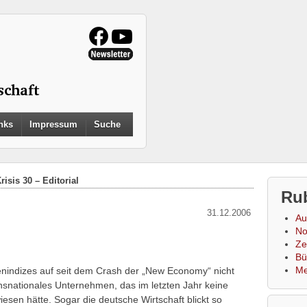
Search
nks
Impressum
Suche
for:
Search Button
risis 30 – Editorial
Ru
31.12.2006
Au
No
Zei
Bü
Me
senindizes auf seit dem Crash der „New Economy“ nicht
nsnationales Unternehmen, das im letzten Jahr keine
sen hätte. Sogar die deutsche Wirtschaft blickt so