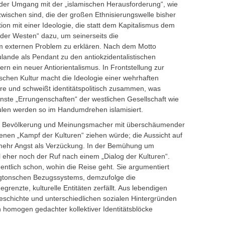
 der Umgang mit der „islamischen Herausforderung“, wie
wischen sind, die der großen Ethnisierungswelle bisher
on mit einer Ideologie, die statt dem Kapitalismus dem
 „der Westen“ dazu, um seinerseits die
em externen Problem zu erklären. Nach dem Motto
ulande als Pendant zu den antiokzidentalistischen
n ein neuer Antiorientalismus. In Frontstellung zur
ischen Kultur macht die Ideologie einer wehrhaften
re und schweißt identitätspolitisch zusammen, was
nste „Errungenschaften“ der westlichen Gesellschaft wie
len werden so im Handumdrehen islamisiert.
gen Bevölkerung und Meinungsmacher mit überschäumender
nen „Kampf der Kulturen“ ziehen würde; die Aussicht auf
 mehr Angst als Verzückung. In der Bemühung um
 eher noch der Ruf nach einem „Dialog der Kulturen“.
ntlich schon, wohin die Reise geht. Sie argumentiert
ingtonschen Bezugssystems, demzufolge die
egrenzte, kulturelle Entitäten zerfällt. Aus lebendigen
geschichte und unterschiedlichen sozialen Hintergründen
 homogen gedachter kollektiver Identitätsblöcke