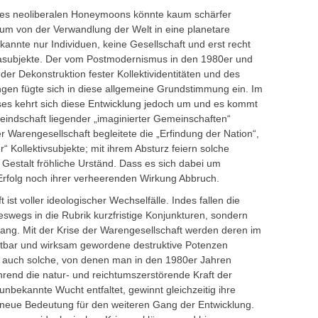
 des neoliberalen Honeymoons könnte kaum schärfer
um von der Verwandlung der Welt in eine planetare
nnte nur Individuen, keine Gesellschaft und erst recht
tasubjekte. Der vom Postmodernismus in den 1980er und
r Dekonstruktion fester Kollektividentitäten und des
ungen fügte sich in diese allgemeine Grundstimmung ein. Im
ses kehrt sich diese Entwicklung jedoch um und es kommt
eindschaft liegender „imaginierter Gemeinschaften“
r Warengesellschaft begleitete die „Erfindung der Nation“,
“ Kollektivsubjekte; mit ihrem Absturz feiern solche
 Gestalt fröhliche Urständ. Dass es sich dabei um
 Erfolg noch ihrer verheerenden Wirkung Abbruch.
ist voller ideologischer Wechselfälle. Indes fallen die
wegs in die Rubrik kurzfristige Konjunkturen, sondern
ang. Mit der Krise der Warengesellschaft werden deren im
ichtbar und wirksam gewordene destruktive Potenzen
– auch solche, von denen man in den 1980er Jahren
hrend die natur- und reichtumszerstörende Kraft der
 unbekannte Wucht entfaltet, gewinnt gleichzeitig ihre
 neue Bedeutung für den weiteren Gang der Entwicklung.