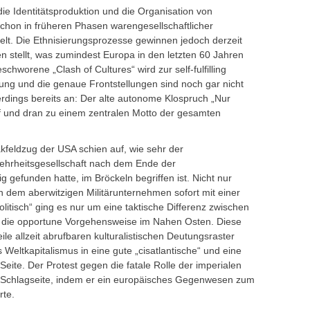
ie Identitätsproduktion und die Organisation von
chon in früheren Phasen warengesellschaftlicher
ielt. Die Ethnisierungsprozesse gewinnen jedoch derzeit
ten stellt, was zumindest Europa in den letzten 60 Jahren
chworene „Clash of Cultures“ wird zur self-fulfilling
ung und die genaue Frontstellungen sind noch gar nicht
lerdings bereits an: Der alte autonome Klospruch „Nur
f und dran zu einem zentralen Motto der gesamten
akfeldzug der USA schien auf, wie sehr der
ehrheitsgesellschaft nach dem Ende der
g gefunden hatte, im Bröckeln begriffen ist. Nicht nur
n dem aberwitzigen Militärunternehmen sofort mit einer
litisch“ ging es nur um eine taktische Differenz zwischen
 die opportune Vorgehensweise im Nahen Osten. Diese
ile allzeit abrufbaren kulturalistischen Deutungsraster
s Weltkapitalismus in eine gute „cisatlantische“ und eine
Seite. Der Protest gegen die fatale Rolle der imperialen
 Schlagseite, indem er ein europäisches Gegenwesen zum
rte.