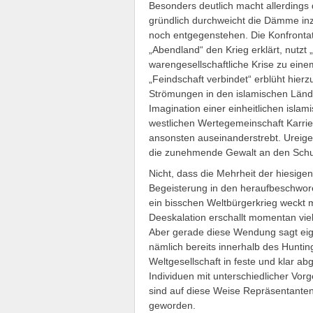
Besonders deutlich macht allerdings
gründlich durchweicht die Dämme inz
noch entgegenstehen. Die Konfrontati
„Abendland“ den Krieg erklärt, nutzt
warengesellschaftliche Krise zu ein
„Feindschaft verbindet“ erblüht hierz
Strömungen in den islamischen Länder
Imagination einer einheitlichen islam
westlichen Wertegemeinschaft Karrie
ansonsten auseinanderstrebt. Ureige
die zunehmende Gewalt an den Schu
Nicht, dass die Mehrheit der hiesi
Begeisterung in den heraufbeschwore
ein bisschen Weltbürgerkrieg weckt
Deeskalation erschallt momentan viel
Aber gerade diese Wendung sagt eige
nämlich bereits innerhalb des Hunt
Weltgesellschaft in feste und klar abg
Individuen mit unterschiedlicher Vor
sind auf diese Weise Repräsentanten
geworden.