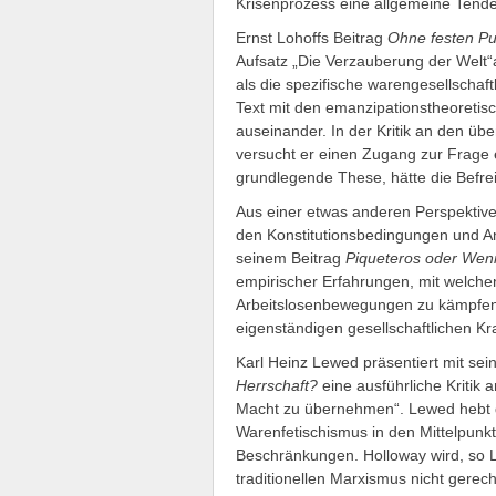
Krisenprozess eine allgemeine Tende
Ernst Lohoffs Beitrag
Ohne festen Pu
Aufsatz „Die Verzauberung der Welt“
als die spezifische warengesellschaft
Text mit den emanzipationstheoretisch
auseinander. In der Kritik an den 
versucht er einen Zugang zur Frage 
grundlegende These, hätte die Befre
Aus einer etwas anderen Perspektive
den Konstitutionsbedingungen und A
seinem Beitrag
Piqueteros oder Wenn 
empirischer Erfahrungen, mit welchen
Arbeitslosenbewegungen zu kämpfen h
eigenständigen gesellschaftlichen Kr
Karl Heinz Lewed präsentiert mit se
Herrschaft?
eine ausführliche Kritik
Macht zu übernehmen“. Lewed hebt di
Warenfetischismus in den Mittelpunkt 
Beschränkungen. Holloway wird, so
traditionellen Marxismus nicht gerech