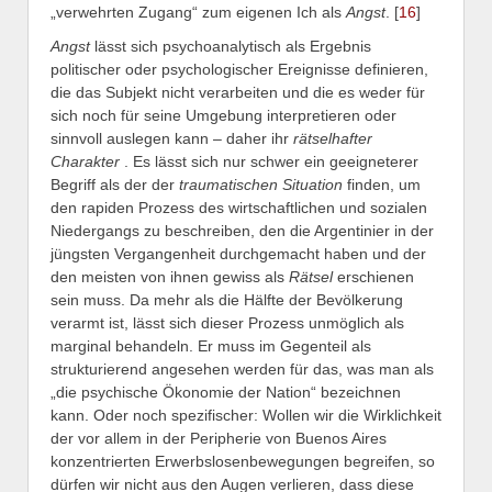
„verwehrten Zugang“ zum eigenen Ich als
Angst
. [
16
]
Angst
lässt sich psychoanalytisch als Ergebnis
politischer oder psychologischer Ereignisse definieren,
die das Subjekt nicht verarbeiten und die es weder für
sich noch für seine Umgebung interpretieren oder
sinnvoll auslegen kann – daher ihr
rätselhafter
Charakter
. Es lässt sich nur schwer ein geeigneterer
Begriff als der der
traumatischen Situation
finden, um
den rapiden Prozess des wirtschaftlichen und sozialen
Niedergangs zu beschreiben, den die Argentinier in der
jüngsten Vergangenheit durchgemacht haben und der
den meisten von ihnen gewiss als
Rätsel
erschienen
sein muss. Da mehr als die Hälfte der Bevölkerung
verarmt ist, lässt sich dieser Prozess unmöglich als
marginal behandeln. Er muss im Gegenteil als
strukturierend angesehen werden für das, was man als
„die psychische Ökonomie der Nation“ bezeichnen
kann. Oder noch spezifischer: Wollen wir die Wirklichkeit
der vor allem in der Peripherie von Buenos Aires
konzentrierten Erwerbslosenbewegungen begreifen, so
dürfen wir nicht aus den Augen verlieren, dass diese