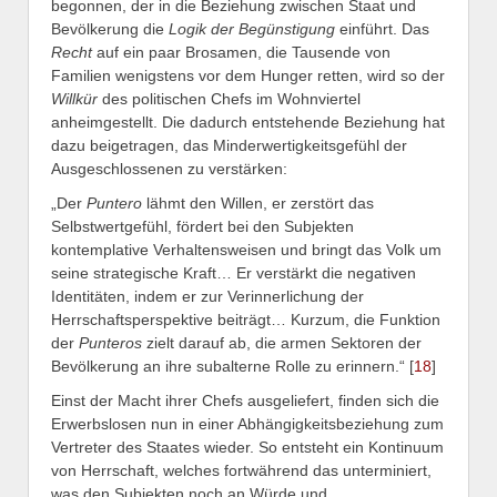
begonnen, der in die Beziehung zwischen Staat und
Bevölkerung die
Logik der Begünstigung
einführt. Das
Recht
auf ein paar Brosamen, die Tausende von
Familien wenigstens vor dem Hunger retten, wird so der
Willkür
des politischen Chefs im Wohnviertel
anheimgestellt. Die dadurch entstehende Beziehung hat
dazu beigetragen, das Minderwertigkeitsgefühl der
Ausgeschlossenen zu verstärken:
„Der
Puntero
lähmt den Willen, er zerstört das
Selbstwertgefühl, fördert bei den Subjekten
kontemplative Verhaltensweisen und bringt das Volk um
seine strategische Kraft… Er verstärkt die negativen
Identitäten, indem er zur Verinnerlichung der
Herrschaftsperspektive beiträgt… Kurzum, die Funktion
der
Punteros
zielt darauf ab, die armen Sektoren der
Bevölkerung an ihre subalterne Rolle zu erinnern.“ [
18
]
Einst der Macht ihrer Chefs ausgeliefert, finden sich die
Erwerbslosen nun in einer Abhängigkeitsbeziehung zum
Vertreter des Staates wieder. So entsteht ein Kontinuum
von Herrschaft, welches fortwährend das unterminiert,
was den Subjekten noch an Würde und