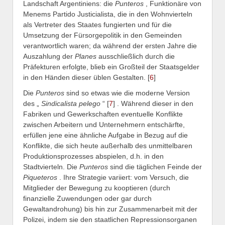
Landschaft Argentiniens: die
Punteros
, Funktionäre von
Menems Partido Justicialista, die in den Wohnvierteln
als Vertreter des Staates fungierten und für die
Umsetzung der Fürsorgepolitik in den Gemeinden
verantwortlich waren; da während der ersten Jahre die
Auszahlung der
Planes
ausschließlich durch die
Präfekturen erfolgte, blieb ein Großteil der Staatsgelder
in den Händen dieser üblen Gestalten. [
6
]
Die
Punteros
sind so etwas wie die moderne Version
des „
Sindicalista pelego
“ [
7
] . Während dieser in den
Fabriken und Gewerkschaften eventuelle Konflikte
zwischen Arbeitern und Unternehmern entschärfte,
erfüllen jene eine ähnliche Aufgabe in Bezug auf die
Konflikte, die sich heute außerhalb des unmittelbaren
Produktionsprozesses abspielen, d.h. in den
Stadtvierteln. Die
Punteros
sind die täglichen Feinde der
Piqueteros
. Ihre Strategie variiert: vom Versuch, die
Mitglieder der Bewegung zu kooptieren (durch
finanzielle Zuwendungen oder gar durch
Gewaltandrohung) bis hin zur Zusammenarbeit mit der
Polizei, indem sie den staatlichen Repressionsorganen