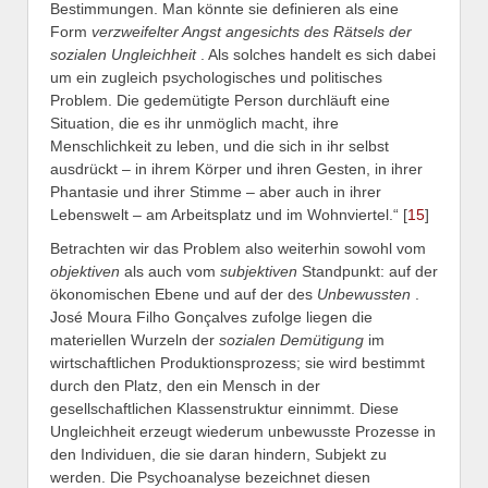
Bestimmungen. Man könnte sie definieren als eine
Form
verzweifelter Angst angesichts des Rätsels der
sozialen Ungleichheit
. Als solches handelt es sich dabei
um ein zugleich psychologisches und politisches
Problem. Die gedemütigte Person durchläuft eine
Situation, die es ihr unmöglich macht, ihre
Menschlichkeit zu leben, und die sich in ihr selbst
ausdrückt – in ihrem Körper und ihren Gesten, in ihrer
Phantasie und ihrer Stimme – aber auch in ihrer
Lebenswelt – am Arbeitsplatz und im Wohnviertel.“ [
15
]
Betrachten wir das Problem also weiterhin sowohl vom
objektiven
als auch vom
subjektiven
Standpunkt: auf der
ökonomischen Ebene und auf der des
Unbewussten
.
José Moura Filho Gonçalves zufolge liegen die
materiellen Wurzeln der
sozialen Demütigung
im
wirtschaftlichen Produktionsprozess; sie wird bestimmt
durch den Platz, den ein Mensch in der
gesellschaftlichen Klassenstruktur einnimmt. Diese
Ungleichheit erzeugt wiederum unbewusste Prozesse in
den Individuen, die sie daran hindern, Subjekt zu
werden. Die Psychoanalyse bezeichnet diesen