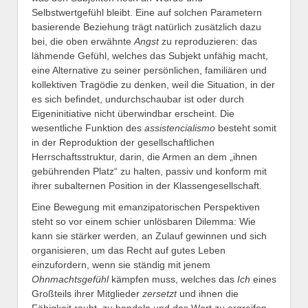
Selbstwertgefühl bleibt. Eine auf solchen Parametern
basierende Beziehung trägt natürlich zusätzlich dazu
bei, die oben erwähnte
Angst
zu reproduzieren: das
lähmende Gefühl, welches das Subjekt unfähig macht,
eine Alternative zu seiner persönlichen, familiären und
kollektiven Tragödie zu denken, weil die Situation, in der
es sich befindet, undurchschaubar ist oder durch
Eigeninitiative nicht überwindbar erscheint. Die
wesentliche Funktion des
assistencialismo
besteht somit
in der Reproduktion der gesellschaftlichen
Herrschaftsstruktur, darin, die Armen an dem „ihnen
gebührenden Platz“ zu halten, passiv und konform mit
ihrer subalternen Position in der Klassengesellschaft.
Eine Bewegung mit emanzipatorischen Perspektiven
steht so vor einem schier unlösbaren Dilemma: Wie
kann sie stärker werden, an Zulauf gewinnen und sich
organisieren, um das Recht auf gutes Leben
einzufordern, wenn sie ständig mit jenem
Ohnmachtsgefühl
kämpfen muss, welches das
Ich
eines
Großteils ihrer Mitglieder
zersetzt
und ihnen die
Fähigkeit raubt, zu handeln und das Wort zu ergreifen,