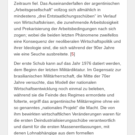
Zeitraum fiel. Das Auseinanderfallen der argentinischen
„Arbeitsgesellschaft“ vollzog sich allmählich in
mindestens „drei Entstaatlichungsschüben“ im Verlauf
von Wirtschaftskrisen, die zunehmende Arbeitslosigkeit
und Prekarisierung der Arbeitsbedingungen nach sich
zogen; wobei die beiden letzten Phänomene zweifellos
eine Konsequenz der neoliberalen Wirtschaftspolitik und
ihrer Ideologie sind, die sich während der 90er Jahre
wie eine Seuche ausbreitete. [
5
]
Der erste Schub kann auf das Jahr 1976 datiert werden,
dem Beginn der letzten Militärdiktatur. Im Gegensatz zur
brasilianischen Militärherrschaft, die Mitte der 70er
Jahre versuchte, das Modell der nationalen
Wirtschaftsentwicklung noch einmal zu beleben,
während sie die Feinde des Regimes ermordete und
folterte, ergriff das argentinische Militärregime ohne ein
so genanntes „nationales Projekt“ die Macht. Die von
ihm bewirkten wirtschaftlichen Veränderungen waren für
die ersten Deindustrialisierungsschübe verantwortlich
und damit für die ersten Massenentlassungen, mit
denen Lohnabhängige aus dem formellen