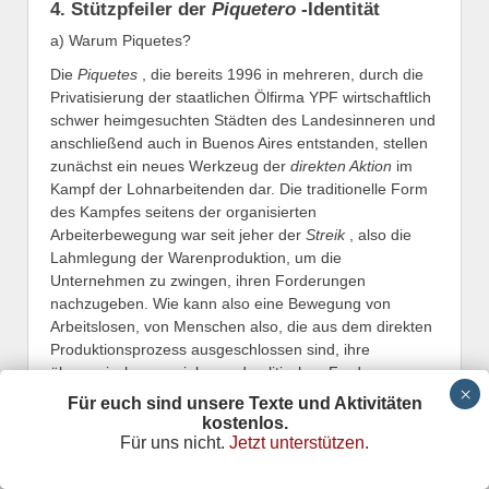
4. Stützpfeiler der
Piquetero
-Identität
a) Warum Piquetes?
Die
Piquetes
, die bereits 1996 in mehreren, durch die
Privatisierung der staatlichen Ölfirma YPF wirtschaftlich
schwer heimgesuchten Städten des Landesinneren und
anschließend auch in Buenos Aires entstanden, stellen
zunächst ein neues Werkzeug der
direkten Aktion
im
Kampf der Lohnarbeitenden dar. Die traditionelle Form
des Kampfes seitens der organisierten
Arbeiterbewegung war seit jeher der
Streik
, also die
Lahmlegung der Warenproduktion, um die
Unternehmen zu zwingen, ihren Forderungen
nachzugeben. Wie kann also eine Bewegung von
Arbeitslosen, von Menschen also, die aus dem direkten
Produktionsprozess ausgeschlossen sind, ihre
ökonomischen, sozialen und politischen Forderungen
geltend machen? Die kreative Antwort auf diese Frage
Für euch sind unsere Texte und Aktivitäten
haben die Arbeitslosen auf der Straße gegeben. Wenn
kostenlos.
sie schon die Warenproduktion nicht lahmlegen
Für uns nicht.
Jetzt unterstützen.
konnten, so doch zumindest die Warenzirkulation, womit
sie den „Salto mortale“ der Realisation des in den