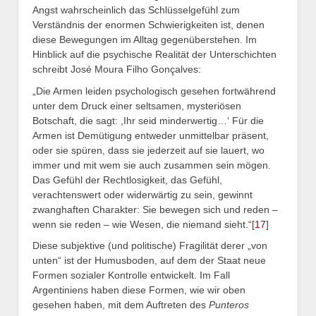
Angst wahrscheinlich das Schlüsselgefühl zum
Verständnis der enormen Schwierigkeiten ist, denen
diese Bewegungen im Alltag gegenüberstehen. Im
Hinblick auf die psychische Realität der Unterschichten
schreibt José Moura Filho Gonçalves:
„Die Armen leiden psychologisch gesehen fortwährend
unter dem Druck einer seltsamen, mysteriösen
Botschaft, die sagt: ,Ihr seid minderwertig…‘ Für die
Armen ist Demütigung entweder unmittelbar präsent,
oder sie spüren, dass sie jederzeit auf sie lauert, wo
immer und mit wem sie auch zusammen sein mögen.
Das Gefühl der Rechtlosigkeit, das Gefühl,
verachtenswert oder widerwärtig zu sein, gewinnt
zwanghaften Charakter: Sie bewegen sich und reden –
wenn sie reden – wie Wesen, die niemand sieht.“[
17
]
Diese subjektive (und politische) Fragilität derer „von
unten“ ist der Humusboden, auf dem der Staat neue
Formen sozialer Kontrolle entwickelt. Im Fall
Argentiniens haben diese Formen, wie wir oben
gesehen haben, mit dem Auftreten des
Punteros