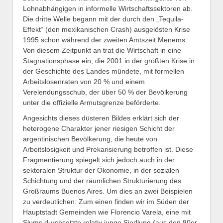
Lohnabhängigen in informelle Wirtschaftssektoren ab.
Die dritte Welle begann mit der durch den „Tequila-
Effekt“ (den mexikanischen Crash) ausgelösten Krise
1995 schon während der zweiten Amtszeit Menems.
Von diesem Zeitpunkt an trat die Wirtschaft in eine
Stagnationsphase ein, die 2001 in der größten Krise in
der Geschichte des Landes mündete, mit formellen
Arbeitslosenraten von 20 % und einem
Verelendungsschub, der über 50 % der Bevölkerung
unter die offizielle Armutsgrenze beförderte.
Angesichts dieses düsteren Bildes erklärt sich der
heterogene Charakter jener riesigen Schicht der
argentinischen Bevölkerung, die heute von
Arbeitslosigkeit und Prekarisierung betroffen ist. Diese
Fragmentierung spiegelt sich jedoch auch in der
sektoralen Struktur der Ökonomie, in der sozialen
Schichtung und der räumlichen Strukturierung des
Großraums Buenos Aires. Um dies an zwei Beispielen
zu verdeutlichen: Zum einen finden wir im Süden der
Hauptstadt Gemeinden wie Florencio Varela, eine mit
Slums durchsetzte relativ junge Siedlung (aus den 80er