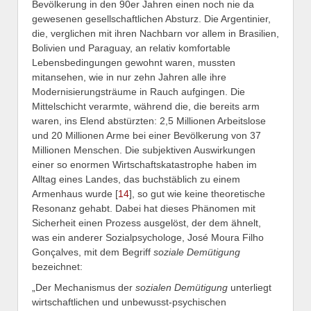
Bevölkerung in den 90er Jahren einen noch nie da
gewesenen gesellschaftlichen Absturz. Die Argentinier,
die, verglichen mit ihren Nachbarn vor allem in Brasilien,
Bolivien und Paraguay, an relativ komfortable
Lebensbedingungen gewohnt waren, mussten
mitansehen, wie in nur zehn Jahren alle ihre
Modernisierungsträume in Rauch aufgingen. Die
Mittelschicht verarmte, während die, die bereits arm
waren, ins Elend abstürzten: 2,5 Millionen Arbeitslose
und 20 Millionen Arme bei einer Bevölkerung von 37
Millionen Menschen. Die subjektiven Auswirkungen
einer so enormen Wirtschaftskatastrophe haben im
Alltag eines Landes, das buchstäblich zu einem
Armenhaus wurde [
14
], so gut wie keine theoretische
Resonanz gehabt. Dabei hat dieses Phänomen mit
Sicherheit einen Prozess ausgelöst, der dem ähnelt,
was ein anderer Sozialpsychologe, José Moura Filho
Gonçalves, mit dem Begriff
soziale Demütigung
bezeichnet:
„Der Mechanismus der
sozialen Demütigung
unterliegt
wirtschaftlichen und unbewusst-psychischen