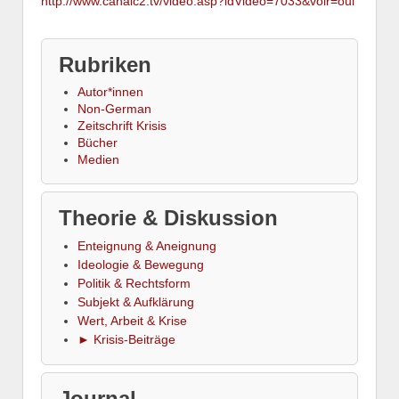
http://www.canalc2.tv/video.asp?idVideo=7033&voir=oui
Rubriken
Autor*innen
Non-German
Zeitschrift Krisis
Bücher
Medien
Theorie & Diskussion
Enteignung & Aneignung
Ideologie & Bewegung
Politik & Rechtsform
Subjekt & Aufklärung
Wert, Arbeit & Krise
► Krisis-Beiträge
Journal