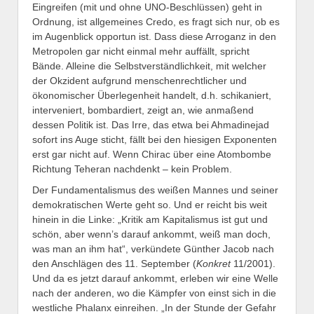
Eingreifen (mit und ohne UNO-Beschlüssen) geht in
Ordnung, ist allgemeines Credo, es fragt sich nur, ob es
im Augenblick opportun ist. Dass diese Arroganz in den
Metropolen gar nicht einmal mehr auffällt, spricht
Bände. Alleine die Selbstverständlichkeit, mit welcher
der Okzident aufgrund menschenrechtlicher und
ökonomischer Überlegenheit handelt, d.h. schikaniert,
interveniert, bombardiert, zeigt an, wie anmaßend
dessen Politik ist. Das Irre, das etwa bei Ahmadinejad
sofort ins Auge sticht, fällt bei den hiesigen Exponenten
erst gar nicht auf. Wenn Chirac über eine Atombombe
Richtung Teheran nachdenkt – kein Problem.
Der Fundamentalismus des weißen Mannes und seiner
demokratischen Werte geht so. Und er reicht bis weit
hinein in die Linke: „Kritik am Kapitalismus ist gut und
schön, aber wenn’s darauf ankommt, weiß man doch,
was man an ihm hat“, verkündete Günther Jacob nach
den Anschlägen des 11. September (
Konkret
11/2001).
Und da es jetzt darauf ankommt, erleben wir eine Welle
nach der anderen, wo die Kämpfer von einst sich in die
westliche Phalanx einreihen. „In der Stunde der Gefahr