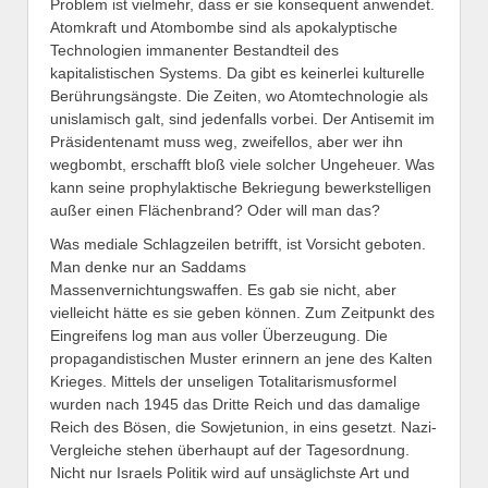
Problem ist vielmehr, dass er sie konsequent anwendet.
Atomkraft und Atombombe sind als apokalyptische
Technologien immanenter Bestandteil des
kapitalistischen Systems. Da gibt es keinerlei kulturelle
Berührungsängste. Die Zeiten, wo Atomtechnologie als
unislamisch galt, sind jedenfalls vorbei. Der Antisemit im
Präsidentenamt muss weg, zweifellos, aber wer ihn
wegbombt, erschafft bloß viele solcher Ungeheuer. Was
kann seine prophylaktische Bekriegung bewerkstelligen
außer einen Flächenbrand? Oder will man das?
Was mediale Schlagzeilen betrifft, ist Vorsicht geboten.
Man denke nur an Saddams
Massenvernichtungswaffen. Es gab sie nicht, aber
vielleicht hätte es sie geben können. Zum Zeitpunkt des
Eingreifens log man aus voller Überzeugung. Die
propagandistischen Muster erinnern an jene des Kalten
Krieges. Mittels der unseligen Totalitarismusformel
wurden nach 1945 das Dritte Reich und das damalige
Reich des Bösen, die Sowjetunion, in eins gesetzt. Nazi-
Vergleiche stehen überhaupt auf der Tagesordnung.
Nicht nur Israels Politik wird auf unsäglichste Art und