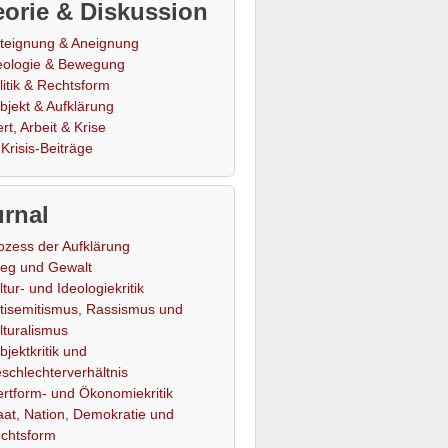
orie & Diskussion
teignung & Aneignung
eologie & Bewegung
litik & Rechtsform
bjekt & Aufklärung
rt, Arbeit & Krise
Krisis-Beiträge
rnal
ozess der Aufklärung
ieg und Gewalt
ltur- und Ideologiekritik
tisemitismus, Rassismus und
lturalismus
bjektkritik und
schlechterverhältnis
rtform- und Ökonomiekritik
aat, Nation, Demokratie und
chtsform