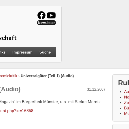
Search
nks
Impressum
Suche
for:
Search Button
omiekritik
›
Universalgüter (Teil 1) (Audio)
Ru
 (Audio)
31.12.2007
Au
No
Magazin“ im Bürgerfunk Münster, u.a. mit Stefan Meretz
Zei
Bü
ontent.php?id=16858
Me