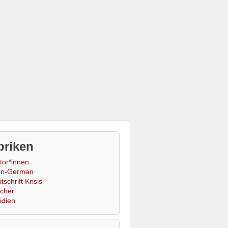
briken
tor*innen
n-German
tschrift Krisis
cher
dien