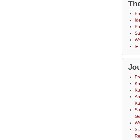
The
En
Id
Po
Su
We
► 
Jou
Pr
Kr
Ku
An
Ku
Su
Ge
We
St
Re