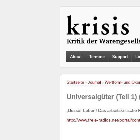
About
Termine
Support
Li
Startseite
›
Journal
›
Wertform- und Ökon
Universalgüter (Teil 1)
„Besser Leben! Das arbeitskritische 
http://www.freie-radios.net/portal/c