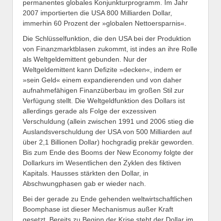
permanentes globales Konjunkturprogramm. Im Jahr
2007 importierten die USA 800 Milliarden Dollar,
immerhin 60 Prozent der »globalen Nettoersparnis«.
Die Schlüsselfunktion, die den USA bei der Produktion
von Finanzmarktblasen zukommt, ist indes an ihre Rolle
als Weltgeldemittent gebunden. Nur der
Weltgeldemittent kann Defizite »decken«, indem er
»sein Geld« einem expandierenden und von daher
aufnahmefähigen Finanz­über­bau im großen Stil zur
Verfügung stellt. Die Weltgeldfunktion des Dollars ist
allerdings gerade als Folge der exzessiven
Verschuldung (allein zwischen 1991 und 2006 stieg die
Auslandsverschuldung der USA von 500 Milliarden auf
über 2,1 Bil­lionen Dollar) hochgradig prekär geworden.
Bis zum Ende des Booms der New Economy folgte der
Dollarkurs im Wesentlichen den Zyklen des fiktiven
Kapitals. Hausses stärkten den Dollar, in
Abschwungphasen gab er wieder nach.
Bei der gerade zu Ende gehenden weltwirtschaft­lichen
Boomphase ist dieser Mechanismus außer Kraft
gesetzt. Bereits zu Beginn der Krise steht der Dollar im