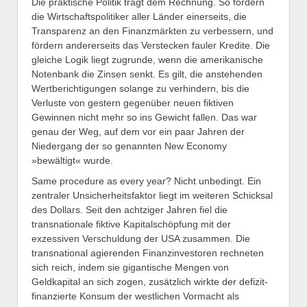
Die praktische Politik trägt dem Rechnung. So fordern
die Wirtschaftspolitiker aller Länder einerseits, die
Transparenz an den Finanzmärkten zu verbessern, und
fördern andererseits das Verstecken fauler Kredite. Die
gleiche Logik liegt zugrunde, wenn die amerikanische
Notenbank die Zinsen senkt. Es gilt, die anstehenden
Wertberich­tigungen solange zu verhindern, bis die
Verluste von gestern gegenüber neuen fiktiven
Gewinnen nicht mehr so ins Gewicht fallen. Das war
genau der Weg, auf dem vor ein paar Jahren der
Niedergang der so genannten New Economy
»bewältigt« wurde.
Same procedure as every year? Nicht unbedingt. Ein
zentraler Unsicherheitsfaktor liegt im weiteren Schicksal
des Dollars. Seit den achtziger Jahren fiel die
transnationale fiktive Kapitalschöpfung mit der
exzessiven Verschuldung der USA zusam­men. Die
transnational agierenden Finanz­inves­toren rechneten
sich reich, indem sie gigantische Mengen von
Geldkapital an sich zogen, zusätzlich wirkte der defizit-
finanzierte Konsum der west­lichen Vormacht als