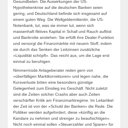
Gesundbeten. Die Auswirkungen der US-
Hypothekenkrise auf die deutschen Banken seien
gering, und Deutschland befinde sich insgesamt auf
einem guten Weg. Die Welt­geld­emittentin, die US-
Notenbank, tut, was sie immer tut, wenn sich
massenhaft fiktives Kapital in Schall und Rauch auflöst
und Bankrotte anstehen: Sie erfüllt ihre Dealer-Funktion
und versorgt die Finanzmärkte mit neuem Stoff, indem
sie durch das Senken der Leitzinsen zusätzliche
»Liquidität schöpft«. Das reicht aus, um die Lage erst
einmal zu beruhigen.
Nimmermüde Anlageberater reden gern von
»überfälligen Marktkorrekturen« und legen nahe, die
Kursverluste böten eine besonders günstige
Gelegenheit zum Einstieg ins Geschäft. Nicht zuletzt
sind die Zeiten solcher Crashs aber auch Zei­ten
verschärfter Kritik am Finanzmarktregime. Im Leitartikel
der Zeit ist von der »Schuld der Banken« die Rede. Die
Politiker werden aufgefordert, diese »künftig an die
Kandare zu nehmen und strenger zu beaufsichtigen«.
Nicht noch einmal sollen »Steuerzahler und Sparer« für