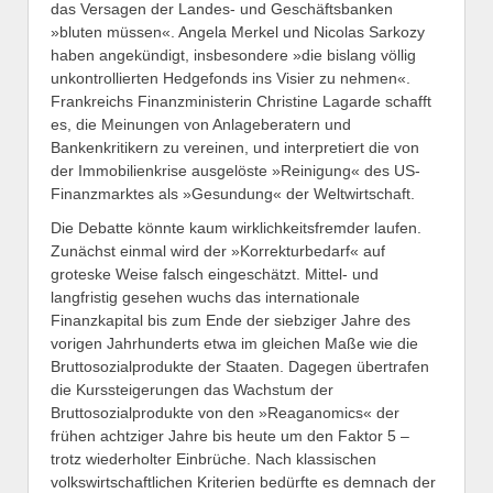
das Versagen der Landes- und Geschäftsbanken
»bluten müssen«. Angela Merkel und Nicolas Sarkozy
haben angekündigt, insbesondere »die bislang völlig
unkontrollierten Hedgefonds ins Visier zu nehmen«.
Frankreichs Finanzministerin Christine Lagarde schafft
es, die Meinungen von Anlageberatern und
Bankenkritikern zu vereinen, und interpretiert die von
der Immobilienkrise ausgelöste »Reinigung« des US-
Finanzmarktes als »Gesundung« der Weltwirtschaft.
Die Debatte könnte kaum wirklichkeitsfremder laufen.
Zunächst einmal wird der »Korrektur­bedarf« auf
groteske Weise falsch eingeschätzt. Mittel- und
langfristig gesehen wuchs das internationale
Finanzkapital bis zum Ende der siebziger Jahre des
vorigen Jahrhunderts etwa im gleichen Maße wie die
Bruttosozialprodukte der Staa­ten. Dagegen übertrafen
die Kurssteigerungen das Wachstum der
Bruttosozialprodukte von den »Reaganomics« der
frühen achtziger Jahre bis heute um den Faktor 5 –
trotz wiederholter Einbrüche. Nach klassischen
volkswirtschaftlichen Kriterien bedürfte es demnach der