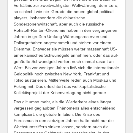
Verhältnis zur zweitwichtigsten Weltwährung, dem Euro,
so schlecht wie nie. Gerade die neuen global-political
players, insbesondere die chinesische
Sonderzonenwirtschaft, aber auch die russische
Rohstoff-Renten-Ökonomie haben in den vergangenen
Jahren in großen Umfang Währungsreserven und
Dollarguthaben angesammelt und stehen vor einem
Dilemma. Entweder sie müssen weiter massenhaft US-
amerikanisches Schwundgeld annehmen, oder das auf­
gehäufte Schwundgeld verliert noch einmal rasant an
Wert. Bis vor wenigen Jahren ließ sich die internationale
Geldpolitik noch zwischen New York, Frankfurt und
Tokio austarieren. Mittlerweile reden auch Moskau und
Peking mit. Das erleichtert das weltkapitalistische
Kollektivprojekt der Krisenvertagung nicht gerade.
Das gilt umso mehr, als die Wiederkehr eines längst
vergessen geglaubten Phänomens alles entscheidend
kompliziert: die globale Inflation. Die Krise des
Fordismus in den siebziger Jahren hatte nicht nur die
Wachstumsziffern sinken lassen, sondern auch die
Entwertung des Geldmediums beschleunigt. In den