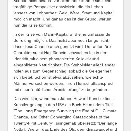
Schritte nicht hinaus. Vor allem aber konnte sie keine
tragfähige Perspektive entwickeln, die ein Leben
jenseits von Lohnarbeit, Geld, Ware, Staat und Kapital
möglich macht. Und genau das ist der Grund, warum
nun die Krise kommt.
In der Krise von Mann-Kapital wird eine umfassende
Befreiung möglich. Das heißt aber noch lange nicht,
dass diese Chance auch genutzt wird. Der autoritäre
Charakter sucht Halt für sein schwaches Ich in der
Identität mit einem phantasierten Kollektiv und
eingebildeter Natürlichkeit. Die Stehpinkler aller Länder
holen aus zum Gegenschlag, sobald die Gelegenheit
sich bietet. Schon ist etwa abzusehen, wie echte
Männer versuchen werden, ihren Herrschaftsanspruch
mit einer “natürlichen Arbeitsteilung” zu begründen.
Das wird klar, wenn man James Howard Kunstler liest.
Kunstler gelang in den USA ein Buch-Hit mit dem Titel:
“The Long Emergency. Surviving the End of Oil, Climate
Change, and Other Converging Catastrophes of the
Twenty-First Century”, sinngemäß übersetzt: “Der lange
Notfall. Wie wir das Ende des Öls, den Klimawandel und