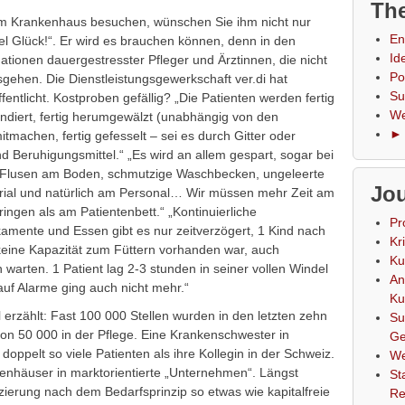
The
m Krankenhaus besuchen, wünschen Sie ihm nicht nur
En
el Glück!“. Er wird es brauchen können, denn in den
Id
ationen dauergestresster Pfleger und Ärztinnen, die nicht
Po
usgehen. Die Dienstleistungsgewerkschaft ver.di hat
Su
fentlicht. Kostproben gefällig? „Die Patienten werden fertig
We
fundiert, fertig herumgewälzt (unabhängig von den
► 
itmachen, fertig gefesselt – sei es durch Gitter oder
 Beruhigungsmittel.“ „Es wird an allem gespart, sogar bei
(Flusen am Boden, schmutzige Waschbecken, ungeleerte
Jou
rial und natürlich am Personal… Wir müssen mehr Zeit am
ngen als am Patientenbett.“ „Kontinuierliche
Pr
mente und Essen gibt es nur zeitverzögert, 1 Kind nach
Kr
keine Kapazität zum Füttern vorhanden war, auch
Ku
 warten. 1 Patient lag 2-3 stunden in seiner vollen Windel
An
auf Alarme ging auch nicht mehr.“
Ku
 erzählt: Fast 100 000 Stellen wurden in den letzten zehn
Su
von 50 000 in der Pflege. Eine Krankenschwester in
Ge
oppelt so viele Patienten als ihre Kollegin in der Schweiz.
We
enhäuser in marktorientierte „Unternehmen“. Längst
St
nzierung nach dem Bedarfsprinzip so etwas wie kapitalfreie
Re