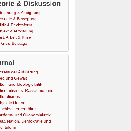
orie & Diskussion
teignung & Aneignung
eologie & Bewegung
litik & Rechtsform
bjekt & Aufklärung
rt, Arbeit & Krise
Krisis-Beiträge
rnal
ozess der Aufklärung
ieg und Gewalt
ltur- und Ideologiekritik
tisemitismus, Rassismus und
lturalismus
bjektkritik und
schlechterverhältnis
rtform- und Ökonomiekritik
aat, Nation, Demokratie und
chtsform