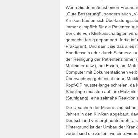
Wenn Sie demnächst einen Freund i
„Gute Besserung!“, sondern auch „Vi
Kliniken häufen sich Überlastungssitu
immer glimpflich für die Patienten a
Berichte von Klinikbeschäftigten veröf
gemacht: fertig gepampert, fertig in
Frakturen). Und damit sie das alles m
Handfesseln oder durch Schmerz- und
der Reinigung der Patientenzimmer 
Mülleimer usw.), am Essen, am Mate
Computer mit Dokumentationen verbri
Überwachung geht nicht mehr, Medika
Kopf-OP musste lange schreien, da 
Säuglinge mussten auf ihre Malzeiten
(Stuhlgang), eine zeitnahe Reaktion 
Die Ursachen der Misere sind schnell
Jahren in den Kliniken abgebaut, da
Deutschland versorgt heute mehr als d
Hintergrund ist der Umbau der Krank
vorbei sind die Zeiten, wo eine Fina