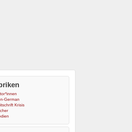
briken
tor*innen
n-German
tschrift Krisis
cher
dien