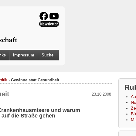
Search
nks
Impressum
Suche
for:
Search Button
ritik
›
Gewinne statt Gesundheit
Ru
eit
23.10.2008
Au
No
Zei
 Krankenhausmisere und warum
Bü
) auf die Straße gehen
Me