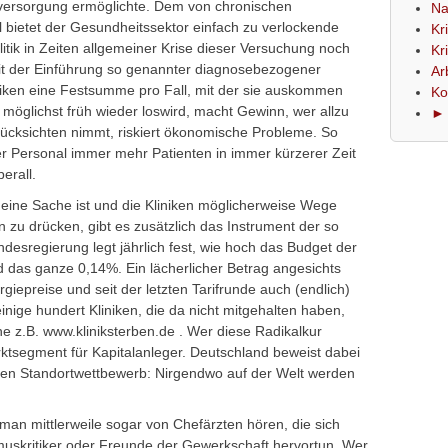
versorgung ermöglichte. Dem von chronischen
Na
 bietet der Gesundheitssektor einfach zu verlockende
Kr
litik in Zeiten allgemeiner Krise dieser Versuchung noch
Kr
it der Einführung so genannter diagnosebezogener
Ar
niken eine Festsumme pro Fall, mit der sie auskommen
Ko
 möglichst früh wieder loswird, macht Gewinn, wer allzu
► 
Rücksichten nimmt, riskiert ökonomische Probleme. So
r Personal immer mehr Patienten in immer kürzerer Zeit
erall.
 eine Sache ist und die Kliniken möglicherweise Wege
n zu drücken, gibt es zusätzlich das Instrument der so
esregierung legt jährlich fest, wie hoch das Budget der
nd das ganze 0,14%. Ein lächerlicher Betrag angesichts
giepreise und seit der letzten Tarifrunde auch (endlich)
ige hundert Kliniken, die da nicht mitgehalten haben,
e z.B. www.kliniksterben.de . Wer diese Radikalkur
rktsegment für Kapitalanleger. Deutschland beweist dabei
alen Standortwettbewerb: Nirgendwo auf der Welt werden
 man mittlerweile sogar von Chefärzten hören, die sich
smuskritiker oder Freunde der Gewerkschaft hervortun. Wer