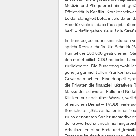
Medizin und Pflege ernst nimmt, gerät
Effektivität in Konflikt. Krankenschwe
Leidensfähigkeit bekannt als dafür, d
Aber für viele ist dass Fass jetzt ü
her!“ – dafür gehen sie auf die Straß
Im Bundesgesundheitsministerium ver
spricht Ressortchefin Ulla Schmidt 
Fünftel der 100 000 gestrichenen Ste
den mehrheitlich CDU-regierten Lände
zurücktreten. Die Bundestagswahl läs
gehe ja gar nicht allen Krankenhäuse
Gewinne machten. Eine doppelt zyni
die Privaten die finanziell lukrative
Masse der schweren Fälle und Notfal
Kliniken nur noch über Wasser, weil d
öffentlichen Dienst – TVÖD), viele s
Bereiche an „Sklavenhalterfirmen“ o
zu so genannten Sanierungstarifver
der Gewerkschaft noch nie hingereicht
Arbeitszeiten ohne Ende und „freiwi