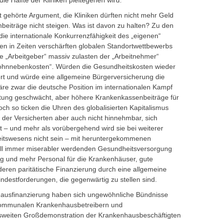
ie Hälfte der Kliniken pleitegehen wird.
t gehörte Argument, die Kliniken dürften nicht mehr Geld
iträge nicht steigen. Was ist davon zu halten? Zu den
die internationale Konkurrenzfähigkeit des „eigenen“
den in Zeiten verschärften globalen Standortwettbewerbs
e „Arbeitgeber“ massiv zulasten der „Arbeitnehmer“
 Lohnnebenkosten“. Würden die Gesundheitskosten wieder
iert und würde eine allgemeine Bürgerversicherung die
äre zwar die deutsche Position im internationalen Kampf
rtung geschwächt, aber höhere Krankenkassenbeiträge für
och so ticken die Uhren des globalisierten Kapitalismus
e der Versicherten aber auch nicht hinnehmbar, sich
t – und mehr als vorübergehend wird sie bei weiterer
itswesens nicht sein – mit heruntergekommenen
ll immer miserabler werdenden Gesundheitsversorgung
ng und mehr Personal für die Krankenhäuser, gute
deren paritätische Finanzierung durch eine allgemeine
ndestforderungen, die gegenwärtig zu stellen sind.
ausfinanzierung haben sich ungewöhnliche Bündnisse
t kommunalen Krankenhausbetreibern und
sweiten Großdemonstration der Krankenhausbeschäftigten