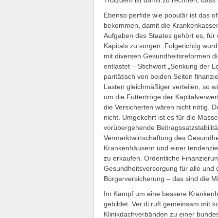
Trotzdem ist damit zu rechnen, dass d
Ebenso perfide wie populär ist das of
bekommen, damit die Krankenkassenbe
Aufgaben des Staates gehört es, für 
Kapitals zu sorgen. Folgerichtig wur
mit diversen Gesundheitsreformen di
entlastet – Stichwort „Senkung der
paritätisch von beiden Seiten finanz
Lasten gleichmäßiger verteilen, so w
um die Futtertröge der Kapitalverwe
die Versicherten wären nicht nötig. D
nicht. Umgekehrt ist es für die Mass
vorübergehende Beitragssatzstabilitä
Vermarktwirtschaftung des Gesundhe
Krankenhäusern und einer tendenzie
zu erkaufen. Ordentliche Finanzieru
Gesundheitsversorgung für alle und 
Bürgerversicherung – das sind die Mi
Im Kampf um eine bessere Krankenh
gebildet. Ver.di ruft gemeinsam mi
Klinikdachverbänden zu einer bunde