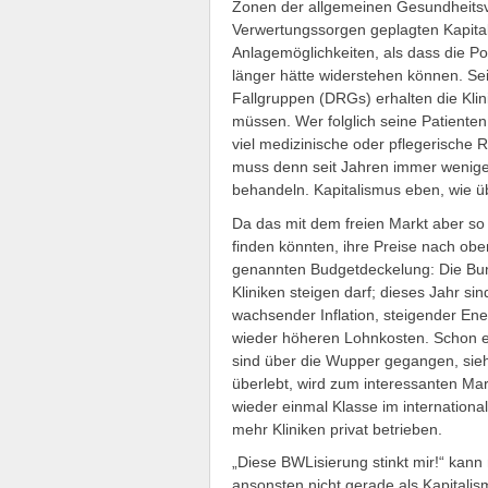
Zonen der allgemeinen Gesundheits
Verwertungssorgen geplagten Kapital
Anlagemöglichkeiten, als dass die Po
länger hätte widerstehen können. Se
Fallgruppen (DRGs) erhalten die Kli
müssen. Wer folglich seine Patienten
viel medizinische oder pflegerische 
muss denn seit Jahren immer wenige
behandeln. Kapitalismus eben, wie üb
Da das mit dem freien Markt aber so
finden könnten, ihre Preise nach obe
genannten Budgetdeckelung: Die Bund
Kliniken steigen darf; dieses Jahr si
wachsender Inflation, steigender Ener
wieder höheren Lohnkosten. Schon ein
sind über die Wupper gegangen, sieh
überlebt, wird zum interessanten Ma
wieder einmal Klasse im internation
mehr Kliniken privat betrieben.
„Diese BWLisierung stinkt mir!“ kann
ansonsten nicht gerade als Kapitali