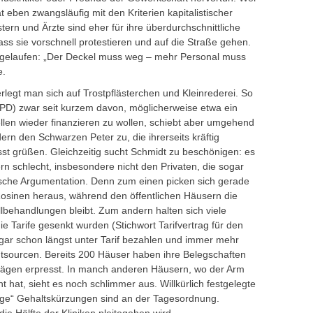
 eben zwangsläufig mit den Kriterien kapitalistischer
stern und Ärzte sind eher für ihre überdurchschnittliche
ass sie vorschnell protestieren und auf die Straße gehen.
bergelaufen: „Der Deckel muss weg – mehr Personal muss
e.
legt man sich auf Trostpflästerchen und Kleinrederei. So
(SPD) zwar seit kurzem davon, möglicherweise etwa ein
llen wieder finanzieren zu wollen, schiebt aber umgehend
rn den Schwarzen Peter zu, die ihrerseits kräftig
st grüßen. Gleichzeitig sucht Schmidt zu beschönigen: es
rn schlecht, insbesondere nicht den Privaten, die sogar
sche Argumentation. Denn zum einen picken sich gerade
n Rosinen heraus, während den öffentlichen Häusern die
lbehandlungen bleibt. Zum andern halten sich viele
ie Tarife gesenkt wurden (Stichwort Tarifvertrag für den
ogar schon längst unter Tarif bezahlen und immer mehr
utsourcen. Bereits 200 Häuser haben ihre Belegschaften
trägen erpresst. In manch anderen Häusern, wo der Arm
 hat, sieht es noch schlimmer aus. Willkürlich festgelegte
llige“ Gehaltskürzungen sind an der Tagesordnung.